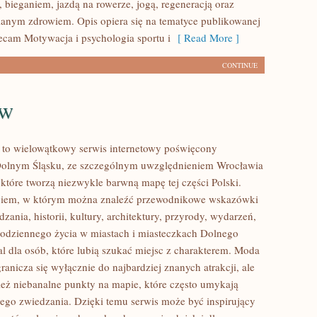
 bieganiem, jazdą na rowerze, jogą, regeneracją oraz
anym zdrowiem. Opis opiera się na tematyce publikowanej
lecam Motywacja i psychologia sportu i
[ Read More ]
CONTINUE
aw
to wielowątkowy serwis internetowy poświęcony
olnym Śląsku, ze szczególnym uwzględnieniem Wrocławia
 które tworzą niezwykle barwną mapę tej części Polski.
logiem, w którym można znaleźć przewodnikowe wskazówki
zania, historii, kultury, architektury, przyrody, wydarzeń,
 codziennego życia w miastach i miasteczkach Dolnego
al dla osób, które lubią szukać miejsc z charakterem. Moda
anicza się wyłącznie do najbardziej znanych atrakcji, ale
eż niebanalne punkty na mapie, które często umykają
ego zwiedzania. Dzięki temu serwis może być inspirujący