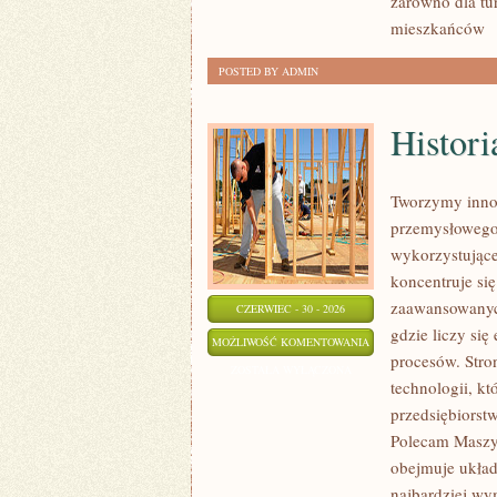
zarówno dla tu
mieszkańców
[
POSTED BY ADMIN
Histori
Tworzymy innow
przemysłowego,
wykorzystujące
koncentruje si
zaawansowanych
CZERWIEC - 30 - 2026
gdzie liczy si
HISTORIA
MOŻLIWOŚĆ KOMENTOWANIA
procesów. Stro
PRZEMYSŁU
ZOSTAŁA WYŁĄCZONA
technologii, k
przedsiębiorst
Polecam Maszyn
obejmuje układ
najbardziej w