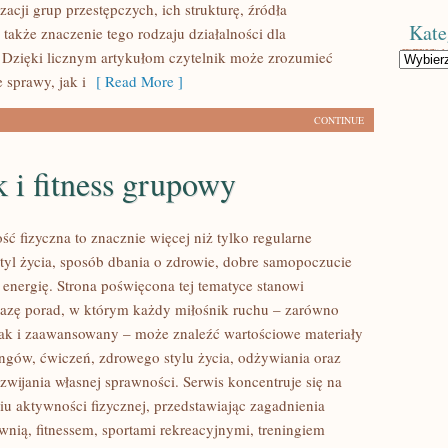
acji grup przestępczych, ich strukturę, źródła
Kate
 także znaczenie tego rodzaju działalności dla
 Dzięki licznym artykułom czytelnik może zrozumieć
Kategorie
 sprawy, jak i
[ Read More ]
CONTINUE
 i fitness grupowy
ść fizyczna to znacznie więcej niż tylko regularne
styl życia, sposób dbania o zdrowie, dobre samopoczucie
 energię. Strona poświęcona tej tematyce stanowi
azę porad, w którym każdy miłośnik ruchu – zarówno
jak i zaawansowany – może znaleźć wartościowe materiały
ingów, ćwiczeń, zdrowego stylu życia, odżywiania oraz
wijania własnej sprawności. Serwis koncentruje się na
u aktywności fizycznej, przedstawiając zagadnienia
wnią, fitnessem, sportami rekreacyjnymi, treningiem