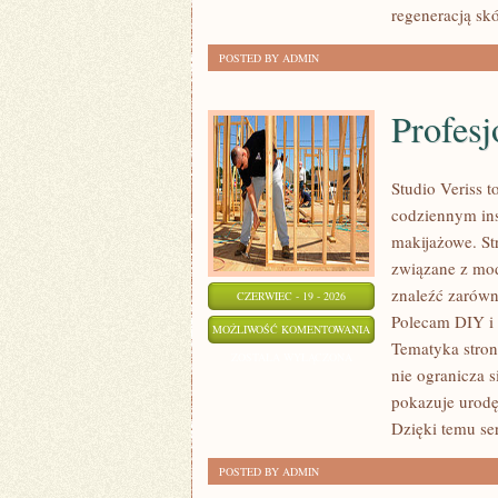
regeneracją skó
POSTED BY ADMIN
Profesj
Studio Veriss 
codziennym ins
makijażowe. St
związane z mod
znaleźć zarówn
CZERWIEC - 19 - 2026
Polecam DIY i 
PROFESJONALNE
MOŻLIWOŚĆ KOMENTOWANIA
Tematyka stron
TRIKI
ZOSTAŁA WYŁĄCZONA
nie ogranicza 
WIZAŻYSTÓW
pokazuje urodę
Dzięki temu se
POSTED BY ADMIN