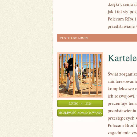
dzięki czemu m
jak i teksty po
Polecam RPA i 
przedstawiane 
POSTED BY ADMIN
Kartel
Świat zorganiz
zainteresowani
kompleksowe c
ich rozwojowi,
prezentuje tem
LIPIEC - 4 - 2026
przedstawieniu
KARTELE
MOŻLIWOŚĆ KOMENTOWANIA
przestępczych 
NARKOTYKOWE
ZOSTAŁA WYŁĄCZONA
Polecam Broń i 
zagadnienia zw