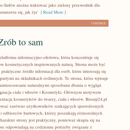
os-Sułów można traktować jako zielony przewodnik dla
stanawia się, jak żyć
[ Read More ]
CONTINUE
Zrób to sam
platforma informacyjno-ofertowa, która koncentruje się
w kosmetycznych inspirowanych naturą. Strona może być
praktyczne źródło informacji dla osób, które interesują się
artymi na składnikach roślinnych. To strona, która wpisuje
zainteresowanie naturalnymi sposobami dbania o wygląd.
ęgnacja ciała i włosów i Kosmetyki. Głównym motywem
zentacja kosmetyków do twarzy, ciała i włosów. Bioarp24.pl
sować zarówno użytkowników szukających sprawdzonych
 i odbiorców hurtowych, którzy poszukują różnorodnych
arakter strony jest praktyczny, ponieważ skupia się na
óre odpowiadają na codzienne potrzeby związane z