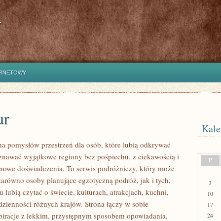
y
ERNETOWY
ur
Kale
łna pomysłów przestrzeń dla osób, które lubią odkrywać
oznawać wyjątkowe regiony bez pośpiechu, z ciekawością i
P
 nowe doświadczenia. To serwis podróżniczy, który może
zarówno osoby planujące egzotyczną podróż, jak i tych,
3
u lubią czytać o świecie, kulturach, atrakcjach, kuchni,
10
odzienności różnych krajów. Strona łączy w sobie
17
spiracje z lekkim, przystępnym sposobem opowiadania,
24