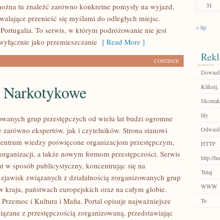
31
ożna tu znaleźć zarówno konkretne pomysły na wyjazd,
zwalające przenieść się myślami do odległych miejsc.
« lip
Portugalia. To serwis, w którym podróżowanie nie jest
wyłącznie jako przemieszczanie
[ Read More ]
Rekl
CONTINUE
Dowiedz 
e Narkotykowe
Kliknij
Skontakt
lily
owanych grup przestępczych od wielu lat budzi ogromne
e zarówno ekspertów, jak i czytelników. Strona stanowi
Odwiedź
entrum wiedzy poświęcone organizacjom przestępczym,
HTTP
 organizacji, a także nowym formom przestępczości. Serwis
http://
at w sposób publicystyczny, koncentrując się na
Tutaj
 zjawisk związanych z działalnością zorganizowanych grup
WWW
w kraju, państwach europejskich oraz na całym globie.
Przemoc i Kultura i Mafia. Portal opisuje najważniejsze
Tu
iązane z przestępczością zorganizowaną, przedstawiając