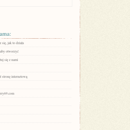
ama:
się, jak to działa
, aby otworzyć
uj się z nami
 stronę internetową
hurry69.com