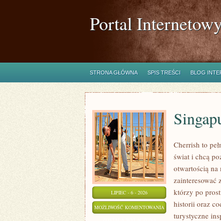
Portal Internetow
STRONA GŁÓWNA
SPIS TREŚCI
BLOG INT
Singap
Cherrish to pe
świat i chcą p
otwartością na
zainteresować 
którzy po prost
LIPIEC - 6 - 2026
historii oraz c
SINGAPUR
MOŻLIWOŚĆ KOMENTOWANIA
turystyczne in
ZOSTAŁA WYŁĄCZONA