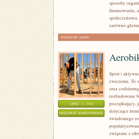
sposoby organiz
finansowania, a
społeczeństwa.
zarówno głośne
POSTED BY ADMIN
Aerobik
Sport i aktywno
ćwiczenia. To 
oraz codzienną
rozbudowane b
początkujący, 
LIPIEC - 3 - 2026
dotyczące tren
AEROBIK
MOŻLIWOŚĆ KOMENTOWANIA
świadomego roz
I
ZOSTAŁA WYŁĄCZONA
popularyzowani
FITNESS
związane z siło
GRUPOWY