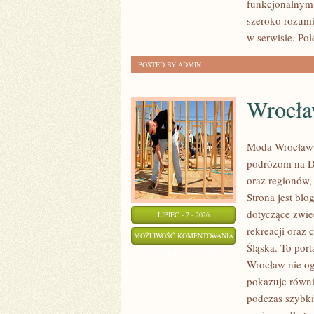
funkcjonalnym,
szeroko rozumi
w serwisie. Po
POSTED BY ADMIN
Wrocł
Moda Wrocław 
podróżom na D
oraz regionów,
Strona jest b
dotyczące zwied
LIPIEC - 2 - 2026
rekreacji oraz
WROCŁAW
MOŻLIWOŚĆ KOMENTOWANIA
Śląska. To port
ZOSTAŁA WYŁĄCZONA
Wrocław nie ogr
pokazuje równi
podczas szybki