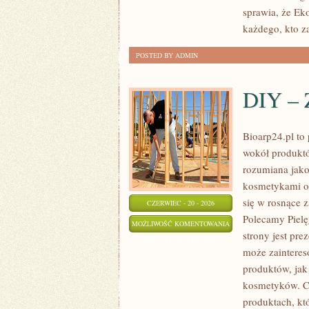
sprawia, że Ek
każdego, kto za
POSTED BY ADMIN
DIY – 
Bioarp24.pl to 
wokół produktó
rozumiana jako 
kosmetykami op
się w rosnące 
CZERWIEC - 20 - 2026
Polecamy Piel
DIY
MOŻLIWOŚĆ KOMENTOWANIA
strony jest pre
–
ZOSTAŁA WYŁĄCZONA
może zaintere
ZRÓB
produktów, jak
TO
kosmetyków. Ch
SAM
produktach, kt