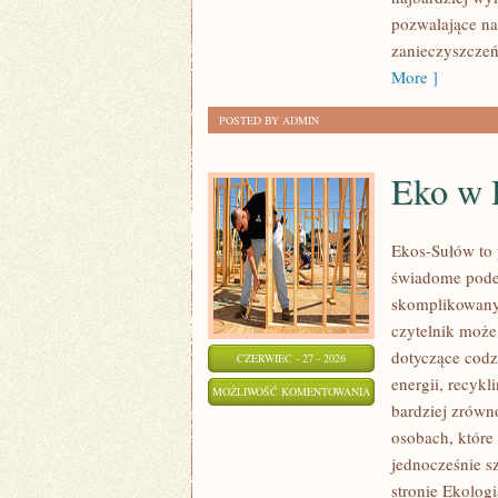
pozwalające na
zanieczyszczeń
More ]
POSTED BY ADMIN
Eko w
Ekos-Sułów to 
świadome podej
skomplikowanyc
czytelnik może
dotyczące cod
CZERWIEC - 27 - 2026
energii, recyk
EKO
MOŻLIWOŚĆ KOMENTOWANIA
bardziej zrówn
W
ZOSTAŁA WYŁĄCZONA
osobach, któr
DOMU
jednocześnie s
stronie Ekolog