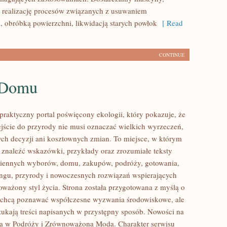
 realizację procesów związanych z usuwaniem
, obróbką powierzchni, likwidacją starych powłok
[ Read
CONTINUE
 Domu
praktyczny portal poświęcony ekologii, który pokazuje, że
ście do przyrody nie musi oznaczać wielkich wyrzeczeń,
h decyzji ani kosztownych zmian. To miejsce, w którym
 znaleźć wskazówki, przykłady oraz zrozumiałe teksty
ziennych wyborów, domu, zakupów, podróży, gotowania,
lingu, przyrody i nowoczesnych rozwiązań wspierających
oważony styl życia. Strona została przygotowana z myślą o
e chcą poznawać współczesne wyzwania środowiskowe, ale
zukają treści napisanych w przystępny sposób. Nowości na
ia w Podróży i Zrównoważona Moda. Charakter serwisu