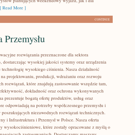
rystów planujących weekendowy wyjazd, jak i dla
 Read More ]
CONTINUE
a Przemysłu
acyjne rozwiązania przeznaczone dla sektora
 dostarczając wysokiej jakości systemy oraz urządzenia
 technologię wysokiego ciśnienia. Nasza działalność
ę na projektowaniu, produkcji, wdrażaniu oraz rozwoju
 rozwiązań, które znajdują zastosowanie wszędzie tam,
ę efektywność, dokładność oraz ochrona wykonywanych
na prezentuje bogatą ofertę produktów, usług oraz
tóre odpowiadają na potrzeby współczesnego przemysłu i
w poszukujących niezawodnych rozwiązań technicznych.
y i Infrastruktura i Przemysł w Polsce. Nasza oferta
y wysokociśnieniowe, które zostały opracowane z myślą o
ymagających zastosowaniach. Dostarczamy maszyny,