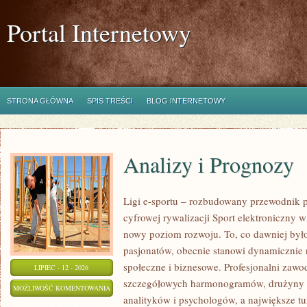
Portal Internetowy
STRONA GŁÓWNA
SPIS TREŚCI
BLOG INTERNETOWY
Analizy i Prognozy
Ligi e-sportu – rozbudowany przewodnik po
cyfrowej rywalizacji Sport elektroniczny w 
nowy poziom rozwoju. To, co dawniej było
pasjonatów, obecnie stanowi dynamicznie r
społeczne i biznesowe. Profesjonalni zawo
LIPIEC - 12 - 2026
szczegółowych harmonogramów, drużyny z
ANALIZY
MOŻLIWOŚĆ KOMENTOWANIA
analityków i psychologów, a największe tu
I
ZOSTAŁA WYŁĄCZONA