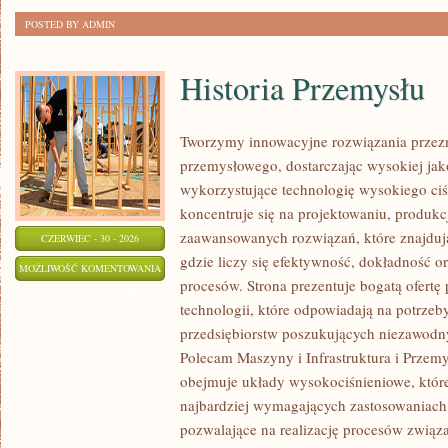
POSTED BY ADMIN
Historia Przemysłu
Tworzymy innowacyjne rozwiązania przezn
przemysłowego, dostarczając wysokiej jak
wykorzystujące technologię wysokiego ciś
koncentruje się na projektowaniu, produkc
zaawansowanych rozwiązań, które znajduj
CZERWIEC - 30 - 2026
gdzie liczy się efektywność, dokładność
HISTORIA
MOŻLIWOŚĆ KOMENTOWANIA
procesów. Strona prezentuje bogatą ofertę
PRZEMYSŁU
ZOSTAŁA WYŁĄCZONA
technologii, które odpowiadają na potrze
przedsiębiorstw poszukujących niezawodn
Polecam Maszyny i Infrastruktura i Przemy
obejmuje układy wysokociśnieniowe, które
najbardziej wymagających zastosowaniac
pozwalające na realizację procesów zwią