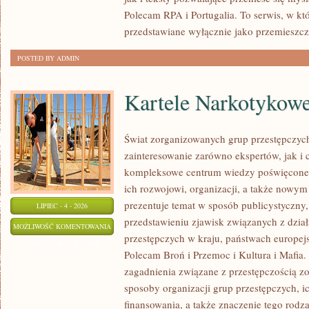
Polecam RPA i Portugalia. To serwis, w kt
przedstawiane wyłącznie jako przemieszcz
POSTED BY ADMIN
Kartele Narkotykow
Świat zorganizowanych grup przestępczych
zainteresowanie zarówno ekspertów, jak i 
kompleksowe centrum wiedzy poświęcone 
ich rozwojowi, organizacji, a także nowym
prezentuje temat w sposób publicystyczny,
LIPIEC - 4 - 2026
przedstawieniu zjawisk związanych z dzia
KARTELE
MOŻLIWOŚĆ KOMENTOWANIA
przestępczych w kraju, państwach europejs
NARKOTYKOWE
ZOSTAŁA WYŁĄCZONA
Polecam Broń i Przemoc i Kultura i Mafia. 
zagadnienia związane z przestępczością z
sposoby organizacji grup przestępczych, ic
finansowania, a także znaczenie tego rodza