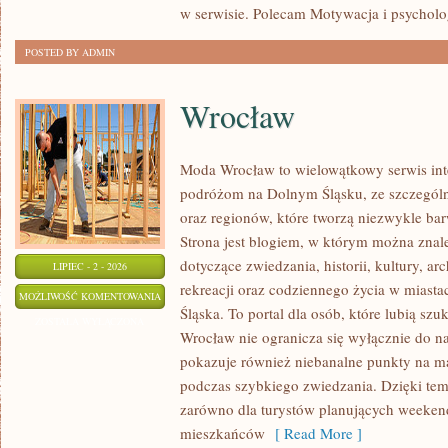
w serwisie. Polecam Motywacja i psycholog
POSTED BY ADMIN
Wrocław
Moda Wrocław to wielowątkowy serwis in
podróżom na Dolnym Śląsku, ze szczegó
oraz regionów, które tworzą niezwykle bar
Strona jest blogiem, w którym można zn
dotyczące zwiedzania, historii, kultury, ar
LIPIEC - 2 - 2026
rekreacji oraz codziennego życia w miast
WROCŁAW
MOŻLIWOŚĆ KOMENTOWANIA
Śląska. To portal dla osób, które lubią sz
ZOSTAŁA WYŁĄCZONA
Wrocław nie ogranicza się wyłącznie do naj
pokazuje również niebanalne punkty na ma
podczas szybkiego zwiedzania. Dzięki tem
zarówno dla turystów planujących weekend
mieszkańców
[ Read More ]