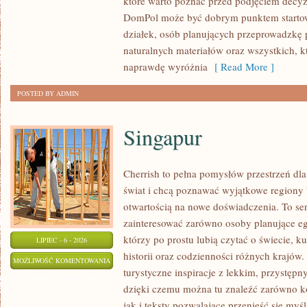
które warto poznać przed podjęciem decyz
WYKOŃCZENIA
DomPol może być dobrym punktem startowy
działek, osób planujących przeprowadzkę 
naturalnych materiałów oraz wszystkich, 
naprawdę wyróżnia
[ Read More ]
POSTED BY ADMIN
Singapur
Cherrish to pełna pomysłów przestrzeń dla
świat i chcą poznawać wyjątkowe regiony 
otwartością na nowe doświadczenia. To se
zainteresować zarówno osoby planujące egz
którzy po prostu lubią czytać o świecie, ku
LIPIEC - 6 - 2026
historii oraz codzienności różnych krajów.
SINGAPUR
MOŻLIWOŚĆ KOMENTOWANIA
turystyczne inspiracje z lekkim, przystę
ZOSTAŁA WYŁĄCZONA
dzięki czemu można tu znaleźć zarówno k
jak i teksty pozwalające przenieść się myś