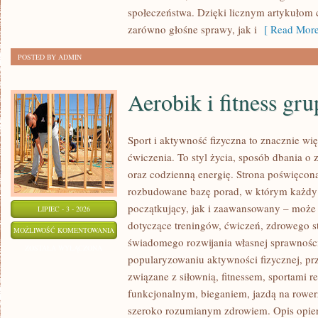
społeczeństwa. Dzięki licznym artykułom
zarówno głośne sprawy, jak i
[ Read More
POSTED BY ADMIN
Aerobik i fitness gr
Sport i aktywność fizyczna to znacznie wię
ćwiczenia. To styl życia, sposób dbania o
oraz codzienną energię. Strona poświęcona
rozbudowane bazę porad, w którym każdy
początkujący, jak i zaawansowany – może 
LIPIEC - 3 - 2026
dotyczące treningów, ćwiczeń, zdrowego st
AEROBIK
MOŻLIWOŚĆ KOMENTOWANIA
świadomego rozwijania własnej sprawności
I
ZOSTAŁA WYŁĄCZONA
popularyzowaniu aktywności fizycznej, pr
FITNESS
związane z siłownią, fitnessem, sportami r
GRUPOWY
funkcjonalnym, bieganiem, jazdą na rowerz
szeroko rozumianym zdrowiem. Opis opier