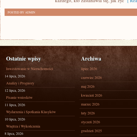
każdego, kto zastanawia się, jak żyć
[ Rea
POSTED BY ADMIN
Ostatnie wpisy
Archiwa
Inwestowanie w Nieruchomości
lipiec 2026
14 lipca, 2026
czerwiec 2026
Analizy i Prognozy
maj 2026
12 lipca, 2026
kwiecień 2026
Pisanie wniosków
marzec 2026
11 lipca, 2026
Wydarzenia i Spotkania Klasyków
luty 2026
10 lipca, 2026
styczeń 2026
Wnętrza i Wykończenia
grudzień 2025
8 lipca, 2026