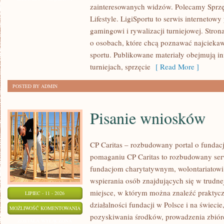
zainteresowanych widzów. Polecamy Sprzęt
PROGNOZY
Lifestyle. LigiSportu to serwis internetow
gamingowi i rywalizacji turniejowej. Stro
o osobach, które chcą poznawać najciekaw
sportu. Publikowane materiały obejmują i
turniejach, sprzęcie
[ Read More ]
POSTED BY ADMIN
Pisanie wniosków
CP Caritas – rozbudowany portal o fundac
pomaganiu CP Caritas to rozbudowany ser
fundacjom charytatywnym, wolontariatow
wspierania osób znajdujących się w trudnej 
miejsce, w którym można znaleźć praktycz
LIPIEC - 11 - 2026
działalności fundacji w Polsce i na świec
PISANIE
MOŻLIWOŚĆ KOMENTOWANIA
pozyskiwania środków, prowadzenia zbiór
WNIOSKÓW
ZOSTAŁA WYŁĄCZONA