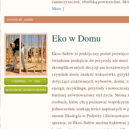
zanieczyszczeń, obróbką powierzchni, lik
More ]
POSTED BY ADMIN
Eko w Domu
Ekos-Sułów to praktyczny portal poświęcon
świadome podejście do przyrody nie musi
skomplikowanych decyzji ani kosztownych
czytelnik może znaleźć wskazówki, przykł
dotyczące codziennych wyborów, domu, z
CZERWIEC - 27 - 2026
energii, recyklingu, przyrody i nowoczes
EKO
MOŻLIWOŚĆ KOMENTOWANIA
bardziej zrównoważony styl życia. Strona 
W
ZOSTAŁA WYŁĄCZONA
osobach, które chcą poznawać współczesn
DOMU
jednocześnie szukają treści napisanych w
stronie Ekologia w Podróży i Zrównoważo
sprawia, że Ekos-Sułów można traktować j