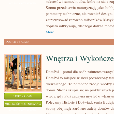
sukcesów i samochodów, które na stałe zap
I
ZOSTAŁA WYŁĄCZONA
Strona przedstawia motoryzację jako hobby
SPOTKANIA
parametry techniczne, ale również design
KLASYKÓW
zainteresować zarówno miłośników klasykó
dopiero odkrywają, dlaczego dawna motor
More ]
POSTED BY ADMIN
Wnętrza i Wykończe
DomPol – portal dla osób zainteresowan
DomPol to miejsce w sieci poświęcony te
drewnianego. To pomocne źródło wiedzy d
domu. Strona skupia się na praktycznych p
wtedy, gdy ktoś zaczyna myśleć o włas
LIPIEC - 8 - 2026
Polecamy Historie i Doświadczenia Buduj
WNĘTRZA
MOŻLIWOŚĆ KOMENTOWANIA
strony obejmuje zarówno zalety domów dre
I
ZOSTAŁA WYŁĄCZONA