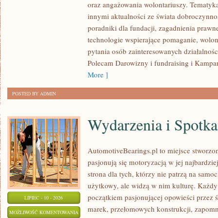
oraz angażowania wolontariuszy. Tematyk
innymi aktualności ze świata dobroczynnoś
poradniki dla fundacji, zagadnienia prawn
technologie wspierające pomaganie, wolon
pytania osób zainteresowanych działalnośc
Polecam Darowizny i fundraising i Kampan
More ]
POSTED BY ADMIN
Wydarzenia i Spotk
AutomotiveBearings.pl to miejsce stworzo
pasjonują się motoryzacją w jej najbardz
strona dla tych, którzy nie patrzą na samo
użytkowy, ale widzą w nim kulturę. Każdy
początkiem pasjonującej opowieści przez 
LIPIEC - 10 - 2026
marek, przełomowych konstrukcji, zapom
WYDARZENIA
MOŻLIWOŚĆ KOMENTOWANIA