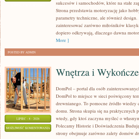
sukcesów i samochodów, które na stałe zap
I
ZOSTAŁA WYŁĄCZONA
Strona przedstawia motoryzację jako hobby
SPOTKANIA
parametry techniczne, ale również design
KLASYKÓW
zainteresować zarówno miłośników klasykó
dopiero odkrywają, dlaczego dawna motor
More ]
POSTED BY ADMIN
Wnętrza i Wykończe
DomPol – portal dla osób zainteresowan
DomPol to miejsce w sieci poświęcony te
drewnianego. To pomocne źródło wiedzy d
domu. Strona skupia się na praktycznych p
wtedy, gdy ktoś zaczyna myśleć o włas
LIPIEC - 8 - 2026
Polecamy Historie i Doświadczenia Buduj
WNĘTRZA
MOŻLIWOŚĆ KOMENTOWANIA
strony obejmuje zarówno zalety domów dre
I
ZOSTAŁA WYŁĄCZONA