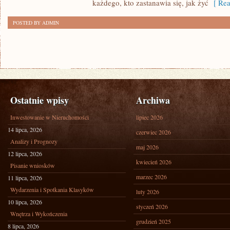
każdego, kto zastanawia się, jak żyć
[ Rea
POSTED BY ADMIN
Ostatnie wpisy
Archiwa
Inwestowanie w Nieruchomości
lipiec 2026
14 lipca, 2026
czerwiec 2026
Analizy i Prognozy
maj 2026
12 lipca, 2026
kwiecień 2026
Pisanie wniosków
marzec 2026
11 lipca, 2026
Wydarzenia i Spotkania Klasyków
luty 2026
10 lipca, 2026
styczeń 2026
Wnętrza i Wykończenia
grudzień 2025
8 lipca, 2026