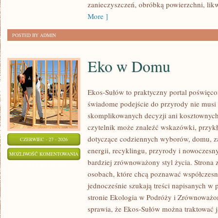
zanieczyszczeń, obróbką powierzchni, lik
More ]
POSTED BY ADMIN
Eko w Domu
Ekos-Sułów to praktyczny portal poświęcon
świadome podejście do przyrody nie musi
skomplikowanych decyzji ani kosztownych
czytelnik może znaleźć wskazówki, przykł
dotyczące codziennych wyborów, domu, z
CZERWIEC - 27 - 2026
energii, recyklingu, przyrody i nowoczes
EKO
MOŻLIWOŚĆ KOMENTOWANIA
bardziej zrównoważony styl życia. Strona 
W
ZOSTAŁA WYŁĄCZONA
osobach, które chcą poznawać współczesn
DOMU
jednocześnie szukają treści napisanych w
stronie Ekologia w Podróży i Zrównoważo
sprawia, że Ekos-Sułów można traktować j