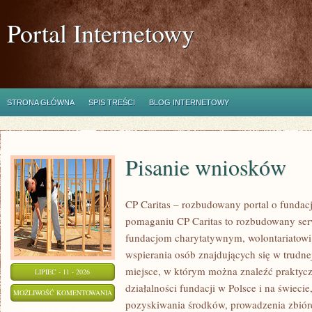
Portal Internetowy
STRONA GŁÓWNA
SPIS TREŚCI
BLOG INTERNETOWY
Pisanie wniosków
CP Caritas – rozbudowany portal o fundac
pomaganiu CP Caritas to rozbudowany ser
fundacjom charytatywnym, wolontariatow
wspierania osób znajdujących się w trudnej 
miejsce, w którym można znaleźć praktycz
LIPIEC - 11 - 2026
działalności fundacji w Polsce i na świec
PISANIE
MOŻLIWOŚĆ KOMENTOWANIA
pozyskiwania środków, prowadzenia zbiór
WNIOSKÓW
ZOSTAŁA WYŁĄCZONA