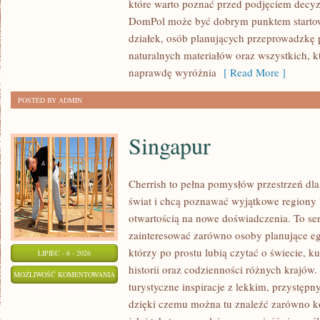
które warto poznać przed podjęciem decyz
WYKOŃCZENIA
DomPol może być dobrym punktem startowy
działek, osób planujących przeprowadzkę 
naturalnych materiałów oraz wszystkich, 
naprawdę wyróżnia
[ Read More ]
POSTED BY ADMIN
Singapur
Cherrish to pełna pomysłów przestrzeń dla
świat i chcą poznawać wyjątkowe regiony 
otwartością na nowe doświadczenia. To se
zainteresować zarówno osoby planujące egz
którzy po prostu lubią czytać o świecie, ku
LIPIEC - 6 - 2026
historii oraz codzienności różnych krajów.
SINGAPUR
MOŻLIWOŚĆ KOMENTOWANIA
turystyczne inspiracje z lekkim, przystę
ZOSTAŁA WYŁĄCZONA
dzięki czemu można tu znaleźć zarówno k