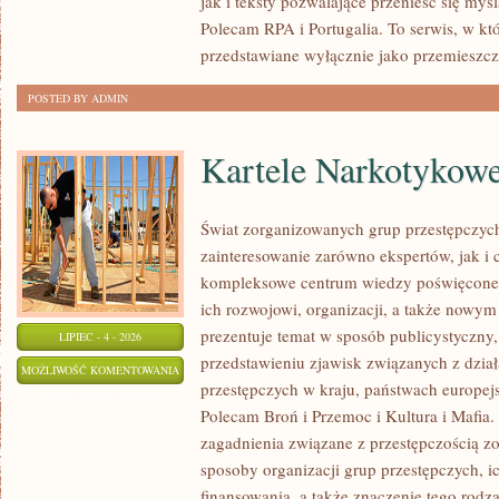
jak i teksty pozwalające przenieść się myś
Polecam RPA i Portugalia. To serwis, w kt
przedstawiane wyłącznie jako przemieszcz
POSTED BY ADMIN
Kartele Narkotykow
Świat zorganizowanych grup przestępczych
zainteresowanie zarówno ekspertów, jak i 
kompleksowe centrum wiedzy poświęcone 
ich rozwojowi, organizacji, a także nowym
prezentuje temat w sposób publicystyczny,
LIPIEC - 4 - 2026
przedstawieniu zjawisk związanych z dzia
KARTELE
MOŻLIWOŚĆ KOMENTOWANIA
przestępczych w kraju, państwach europejs
NARKOTYKOWE
ZOSTAŁA WYŁĄCZONA
Polecam Broń i Przemoc i Kultura i Mafia. 
zagadnienia związane z przestępczością z
sposoby organizacji grup przestępczych, ic
finansowania, a także znaczenie tego rodza