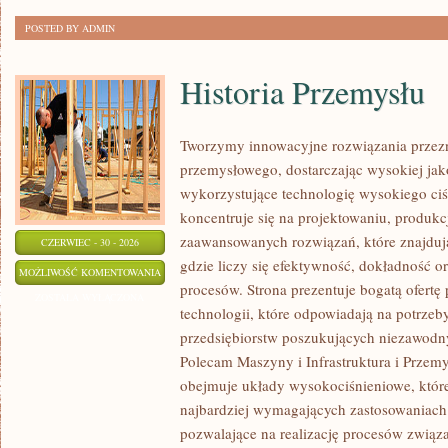
POSTED BY ADMIN
Historia Przemysłu
Tworzymy innowacyjne rozwiązania przezn
przemysłowego, dostarczając wysokiej jak
wykorzystujące technologię wysokiego ciś
koncentruje się na projektowaniu, produkc
zaawansowanych rozwiązań, które znajduj
CZERWIEC - 30 - 2026
gdzie liczy się efektywność, dokładność
HISTORIA
MOŻLIWOŚĆ KOMENTOWANIA
procesów. Strona prezentuje bogatą ofertę
PRZEMYSŁU
ZOSTAŁA WYŁĄCZONA
technologii, które odpowiadają na potrze
przedsiębiorstw poszukujących niezawodn
Polecam Maszyny i Infrastruktura i Przemy
obejmuje układy wysokociśnieniowe, które
najbardziej wymagających zastosowaniac
pozwalające na realizację procesów zwią