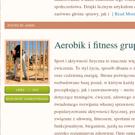
społeczeństwa. Dzięki licznym artykułom
zarówno głośne sprawy, jak i
[ Read More
POSTED BY ADMIN
Aerobik i fitness gr
Sport i aktywność fizyczna to znacznie wię
ćwiczenia. To styl życia, sposób dbania o
oraz codzienną energię. Strona poświęcona
rozbudowane bazę porad, w którym każdy
początkujący, jak i zaawansowany – może 
LIPIEC - 3 - 2026
dotyczące treningów, ćwiczeń, zdrowego st
AEROBIK
MOŻLIWOŚĆ KOMENTOWANIA
świadomego rozwijania własnej sprawności
I
ZOSTAŁA WYŁĄCZONA
popularyzowaniu aktywności fizycznej, pr
FITNESS
związane z siłownią, fitnessem, sportami r
GRUPOWY
funkcjonalnym, bieganiem, jazdą na rowerz
szeroko rozumianym zdrowiem. Opis opier