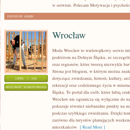
w serwisie. Polecam Motywacja i psycholog
POSTED BY ADMIN
Wrocław
Moda Wrocław to wielowątkowy serwis in
podróżom na Dolnym Śląsku, ze szczegó
oraz regionów, które tworzą niezwykle bar
Strona jest blogiem, w którym można zn
dotyczące zwiedzania, historii, kultury, ar
LIPIEC - 2 - 2026
rekreacji oraz codziennego życia w miast
WROCŁAW
MOŻLIWOŚĆ KOMENTOWANIA
Śląska. To portal dla osób, które lubią sz
ZOSTAŁA WYŁĄCZONA
Wrocław nie ogranicza się wyłącznie do naj
pokazuje również niebanalne punkty na ma
podczas szybkiego zwiedzania. Dzięki tem
zarówno dla turystów planujących weekend
mieszkańców
[ Read More ]