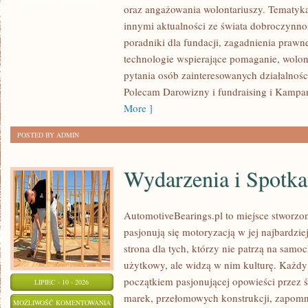
oraz angażowania wolontariuszy. Tematyk
innymi aktualności ze świata dobroczynnoś
poradniki dla fundacji, zagadnienia prawn
technologie wspierające pomaganie, wolon
pytania osób zainteresowanych działalnośc
Polecam Darowizny i fundraising i Kampan
More ]
POSTED BY ADMIN
Wydarzenia i Spotk
AutomotiveBearings.pl to miejsce stworzo
pasjonują się motoryzacją w jej najbardz
strona dla tych, którzy nie patrzą na samo
użytkowy, ale widzą w nim kulturę. Każdy
początkiem pasjonującej opowieści przez 
LIPIEC - 10 - 2026
marek, przełomowych konstrukcji, zapom
WYDARZENIA
MOŻLIWOŚĆ KOMENTOWANIA