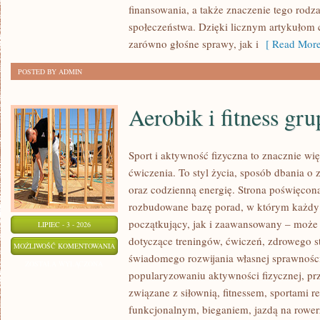
finansowania, a także znaczenie tego rodza
społeczeństwa. Dzięki licznym artykułom
zarówno głośne sprawy, jak i
[ Read More
POSTED BY ADMIN
Aerobik i fitness gr
Sport i aktywność fizyczna to znacznie wię
ćwiczenia. To styl życia, sposób dbania o
oraz codzienną energię. Strona poświęcona
rozbudowane bazę porad, w którym każdy
początkujący, jak i zaawansowany – może 
LIPIEC - 3 - 2026
dotyczące treningów, ćwiczeń, zdrowego st
AEROBIK
MOŻLIWOŚĆ KOMENTOWANIA
świadomego rozwijania własnej sprawności
I
ZOSTAŁA WYŁĄCZONA
popularyzowaniu aktywności fizycznej, pr
FITNESS
związane z siłownią, fitnessem, sportami r
GRUPOWY
funkcjonalnym, bieganiem, jazdą na rowerz