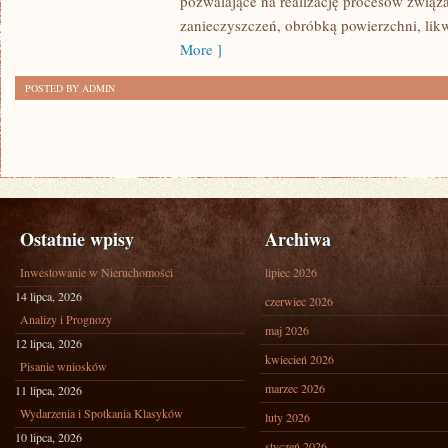
pozwalające na realizację procesów zwią
zanieczyszczeń, obróbką powierzchni, lik
More ]
POSTED BY ADMIN
Ostatnie wpisy
Archiwa
Inwestowanie w Nieruchomości
lipiec 2026
14 lipca, 2026
czerwiec 2026
Analizy i Prognozy
maj 2026
12 lipca, 2026
kwiecień 2026
Pisanie wniosków
marzec 2026
11 lipca, 2026
Wydarzenia i Spotkania Klasyków
luty 2026
10 lipca, 2026
styczeń 2026