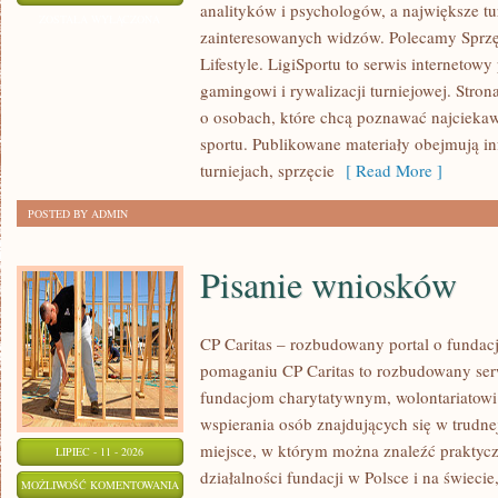
analityków i psychologów, a największe tu
I
ZOSTAŁA WYŁĄCZONA
zainteresowanych widzów. Polecamy Sprzęt
PROGNOZY
Lifestyle. LigiSportu to serwis internetow
gamingowi i rywalizacji turniejowej. Stro
o osobach, które chcą poznawać najciekaw
sportu. Publikowane materiały obejmują i
turniejach, sprzęcie
[ Read More ]
POSTED BY ADMIN
Pisanie wniosków
CP Caritas – rozbudowany portal o fundac
pomaganiu CP Caritas to rozbudowany ser
fundacjom charytatywnym, wolontariatow
wspierania osób znajdujących się w trudnej 
miejsce, w którym można znaleźć praktycz
LIPIEC - 11 - 2026
działalności fundacji w Polsce i na świec
PISANIE
MOŻLIWOŚĆ KOMENTOWANIA