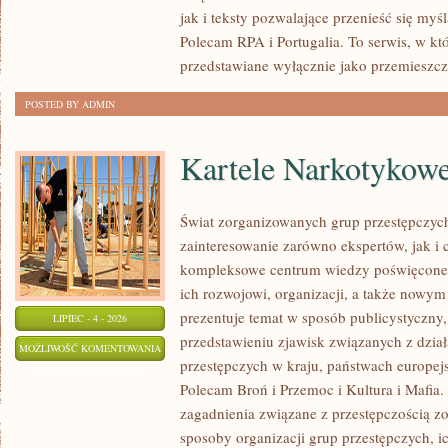
jak i teksty pozwalające przenieść się myś
Polecam RPA i Portugalia. To serwis, w kt
przedstawiane wyłącznie jako przemieszcz
POSTED BY ADMIN
Kartele Narkotykow
Świat zorganizowanych grup przestępczych
zainteresowanie zarówno ekspertów, jak i 
kompleksowe centrum wiedzy poświęcone 
ich rozwojowi, organizacji, a także nowym
prezentuje temat w sposób publicystyczny,
LIPIEC - 4 - 2026
przedstawieniu zjawisk związanych z dzia
KARTELE
MOŻLIWOŚĆ KOMENTOWANIA
przestępczych w kraju, państwach europejs
NARKOTYKOWE
ZOSTAŁA WYŁĄCZONA
Polecam Broń i Przemoc i Kultura i Mafia. 
zagadnienia związane z przestępczością z
sposoby organizacji grup przestępczych, ic