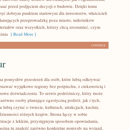
znać przed podjęciem decyzji o budowie. Dzięki temu
ć dobrym punktem startowym dla inwestorów, właścicieli
planujących przeprowadzkę poza miasto, miłośników
teriałów oraz wszystkich, którzy chcą zrozumieć, czym
żnia
[ Read More ]
CONTINUE
ur
łna pomysłów przestrzeń dla osób, które lubią odkrywać
oznawać wyjątkowe regiony bez pośpiechu, z ciekawością i
 nowe doświadczenia. To serwis podróżniczy, który może
zarówno osoby planujące egzotyczną podróż, jak i tych,
u lubią czytać o świecie, kulturach, atrakcjach, kuchni,
odzienności różnych krajów. Strona łączy w sobie
spiracje z lekkim, przystępnym sposobem opowiadania,
ożna tu znaleźć zarówno konkretne pomysły na wyjazd,