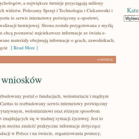
sychologów, a największe turnieje przyciągają miliony
Kate
ch widzów. Polecamy Sprzęt i Technologia i Ciekawostki i
Sportu to serwis internetowy poświęcony e-sportowi,
Kategorie
alizacji turniejowej. Strona została przygotowana z myślą
re chcą poznawać najciekawsze informacje ze świata e-
owane materiały obejmują informacje o grach, zawodnikach,
zęcie
[ Read More ]
CONTINUE
e wniosków
ozbudowany portal o fundacjach, wolontariacie i mądrym
aritas to rozbudowany serwis internetowy poświęcony
rytatywnym, wolontariatowi oraz różnym sposobom
 znajdujących się w trudnej sytuacji życiowej. Jest to
rym można znaleźć praktyczne informacje dotyczące
ndacji w Polsce i na świecie, organizowania pomocy,