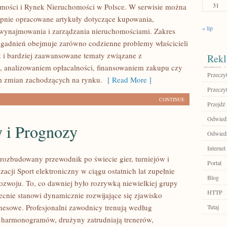
31
mości i Rynek Nieruchomości w Polsce. W serwisie można
ępnie opracowane artykuły dotyczące kupowania,
« lip
wynajmowania i zarządzania nieruchomościami. Zakres
gadnień obejmuje zarówno codzienne problemy właścicieli
k i bardziej zaawansowane tematy związane z
Rekl
 analizowaniem opłacalności, finansowaniem zakupu czy
Przeczyt
 zmian zachodzących na rynku.
[ Read More ]
Przeczyt
CONTINUE
Przejdź 
Odwiedź
y i Prognozy
Odwiedź 
Internet
– rozbudowany przewodnik po świecie gier, turniejów i
Portal
zacji Sport elektroniczny w ciągu ostatnich lat zupełnie
Blog
zwoju. To, co dawniej było rozrywką niewielkiej grupy
HTTP
ecnie stanowi dynamicznie rozwijające się zjawisko
znesowe. Profesjonalni zawodnicy trenują według
Tutaj
 harmonogramów, drużyny zatrudniają trenerów,