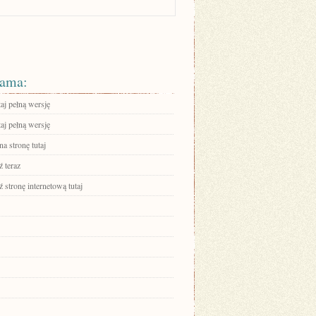
ama:
aj pełną wersję
aj pełną wersję
na stronę tutaj
 teraz
stronę internetową tutaj