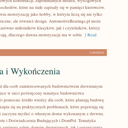
mowych konstrukcji, zapomnianych modeli, wyścigowych
ochodów, które na stałe zapisały się w pamięci kierowców.
wia motoryzację jako hobby, w którym liczą się nie tylko
niczne, ale również design. AutomotiveBearings.pl może
zarówno miłośników klasyków, jak i czytelników, którzy
ają, dlaczego dawna motoryzacja ma w sobie
[ Read
CONTINUE
a i Wykończenia
al dla osób zainteresowanych budownictwem drewnianym
sce w sieci poświęcony tematyce budownictwa
o pomocne źródło wiedzy dla osób, które planują budowę
kupia się na praktycznych problemach, które pojawiają się
oś zaczyna myśleć o własnym domu wykonanym z drewna.
rie i Doświadczenia Budujących i DomPol. Tematyka
e zarówno zalety domów drewnianych, jak i ograniczenia,