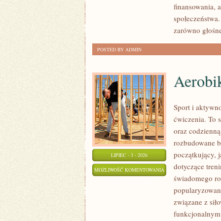
finansowania, a
społeczeństwa.
zarówno głośne
POSTED BY ADMIN
Aerobik
Sport i aktywno
ćwiczenia. To 
oraz codzienną
rozbudowane b
początkujący, 
LIPIEC - 3 - 2026
dotyczące tren
AEROBIK
MOŻLIWOŚĆ KOMENTOWANIA
świadomego roz
I
ZOSTAŁA WYŁĄCZONA
popularyzowani
FITNESS
związane z siło
GRUPOWY
funkcjonalnym,