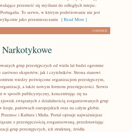
zwalające przenieść się myślami do odległych miejsc.
Portugalia. To serwis, w którym podróżowanie nie jest
wyłącznie jako przemieszczanie
[ Read More ]
CONTINUE
e Narkotykowe
owanych grup przestępczych od wielu lat budzi ogromne
e zarówno ekspertów, jak i czytelników. Strona stanowi
entrum wiedzy poświęcone organizacjom przestępczym,
 organizacji, a także nowym formom przestępczości. Serwis
at w sposób publicystyczny, koncentrując się na
 zjawisk związanych z działalnością zorganizowanych grup
w kraju, państwach europejskich oraz na całym globie.
Przemoc i Kultura i Mafia. Portal opisuje najważniejsze
iązane z przestępczością zorganizowaną, przedstawiając
acji grup przestępczych, ich strukturę, źródła