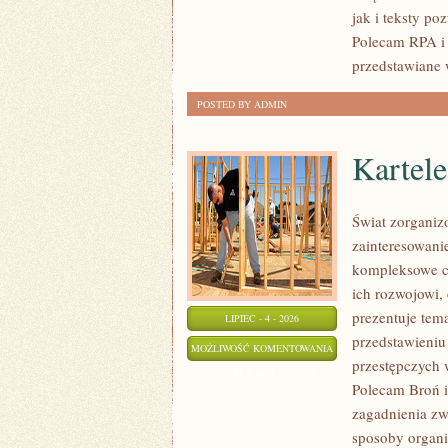
jak i teksty po
Polecam RPA i 
przedstawiane 
POSTED BY ADMIN
Kartel
Świat zorganiz
zainteresowani
kompleksowe c
ich rozwojowi,
prezentuje tem
LIPIEC - 4 - 2026
przedstawieniu
KARTELE
MOŻLIWOŚĆ KOMENTOWANIA
przestępczych 
NARKOTYKOWE
ZOSTAŁA WYŁĄCZONA
Polecam Broń i 
zagadnienia zw
sposoby organiz