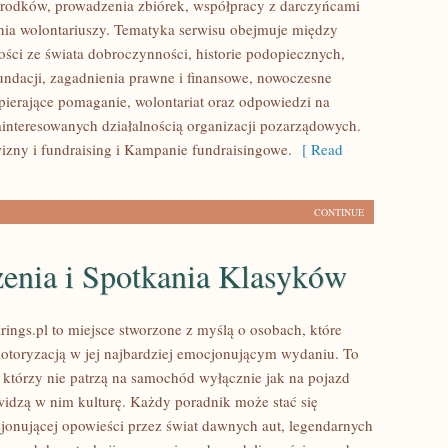
rodków, prowadzenia zbiórek, współpracy z darczyńcami
ia wolontariuszy. Tematyka serwisu obejmuje między
ości ze świata dobroczynności, historie podopiecznych,
fundacji, zagadnienia prawne i finansowe, nowoczesne
pierające pomaganie, wolontariat oraz odpowiedzi na
ainteresowanych działalnością organizacji pozarządowych.
zny i fundraising i Kampanie fundraisingowe.
[ Read
CONTINUE
enia i Spotkania Klasyków
ings.pl to miejsce stworzone z myślą o osobach, które
motoryzacją w jej najbardziej emocjonującym wydaniu. To
, którzy nie patrzą na samochód wyłącznie jak na pojazd
widzą w nim kulturę. Każdy poradnik może stać się
jonującej opowieści przez świat dawnych aut, legendarnych