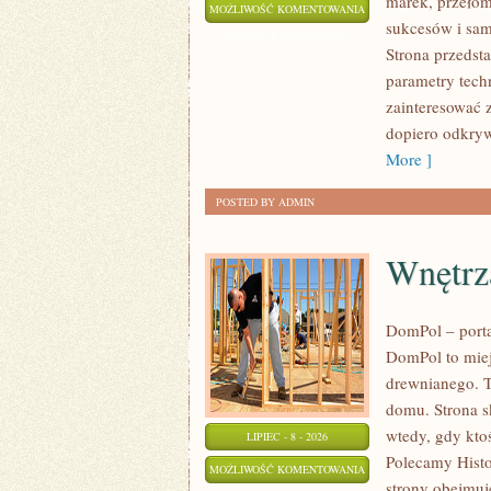
marek, przeło
WYDARZENIA
MOŻLIWOŚĆ KOMENTOWANIA
sukcesów i sam
I
ZOSTAŁA WYŁĄCZONA
Strona przedsta
SPOTKANIA
parametry tech
KLASYKÓW
zainteresować 
dopiero odkryw
More ]
POSTED BY ADMIN
Wnętrz
DomPol – port
DomPol to miej
drewnianego. T
domu. Strona s
wtedy, gdy kt
LIPIEC - 8 - 2026
Polecamy Histo
WNĘTRZA
MOŻLIWOŚĆ KOMENTOWANIA
strony obejmuj