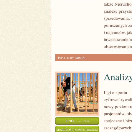
także Nierucho
NIERUCHOMOŚCI
znaleźć przyst
sprzedawania, 
poruszanych za
i najemców, ja
inwestowaniem,
obserwowaniem
POSTED BY ADMIN
Analiz
Ligi e-sportu 
cyfrowej rywali
nowy poziom ro
pasjonatów, ob
społeczne i bi
LIPIEC - 12 - 2026
szczegółowych
ANALIZY
MOŻLIWOŚĆ KOMENTOWANIA