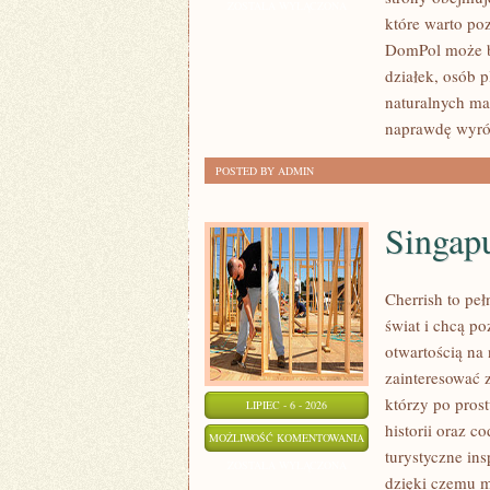
I
ZOSTAŁA WYŁĄCZONA
które warto po
WYKOŃCZENIA
DomPol może by
działek, osób 
naturalnych ma
naprawdę wyró
POSTED BY ADMIN
Singap
Cherrish to pe
świat i chcą p
otwartością na
zainteresować 
którzy po prost
LIPIEC - 6 - 2026
historii oraz c
SINGAPUR
MOŻLIWOŚĆ KOMENTOWANIA
turystyczne in
ZOSTAŁA WYŁĄCZONA
dzięki czemu m