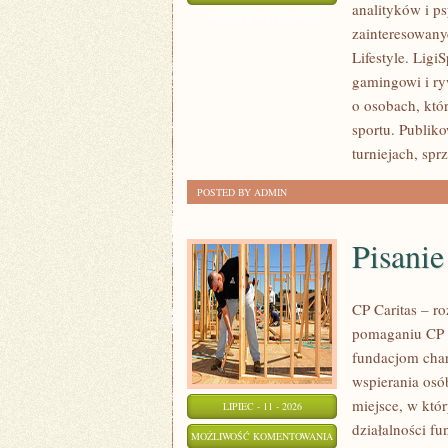
analityków i p
I
ZOSTAŁA WYŁĄCZONA
zainteresowany
PROGNOZY
Lifestyle. Ligi
gamingowi i ryw
o osobach, któ
sportu. Publik
turniejach, spr
POSTED BY ADMIN
Pisani
CP Caritas – r
pomaganiu CP C
fundacjom cha
wspierania osób
miejsce, w któ
LIPIEC - 11 - 2026
działalności fu
PISANIE
MOŻLIWOŚĆ KOMENTOWANIA