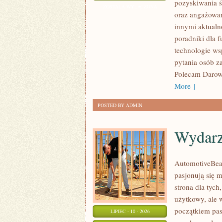
pozyskiwania ś
WNIOSKÓW
ZOSTAŁA WYŁĄCZONA
oraz angażowan
innymi aktualn
poradniki dla 
technologie ws
pytania osób z
Polecam Darowi
More ]
POSTED BY ADMIN
Wydarz
AutomotiveBear
pasjonują się 
strona dla tych
użytkowy, ale 
początkiem pas
LIPIEC - 10 - 2026