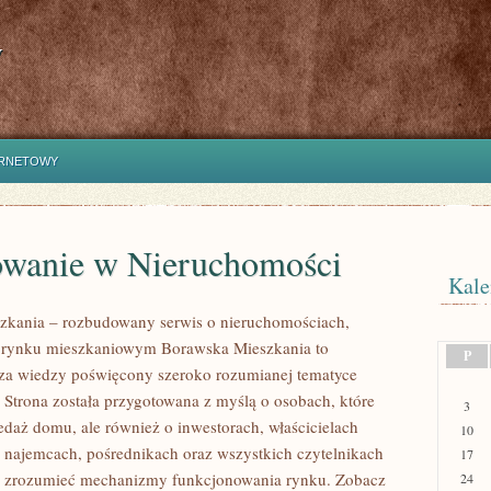
y
ERNETOWY
owanie w Nieruchomości
Kale
zkania – rozbudowany serwis o nieruchomościach,
i rynku mieszkaniowym Borawska Mieszkania to
P
za wiedzy poświęcony szeroko rozumianej tematyce
 Strona została przygotowana z myślą o osobach, które
3
edaż domu, ale również o inwestorach, właścicielach
10
 najemcach, pośrednikach oraz wszystkich czytelnikach
17
ej zrozumieć mechanizmy funkcjonowania rynku. Zobacz
24