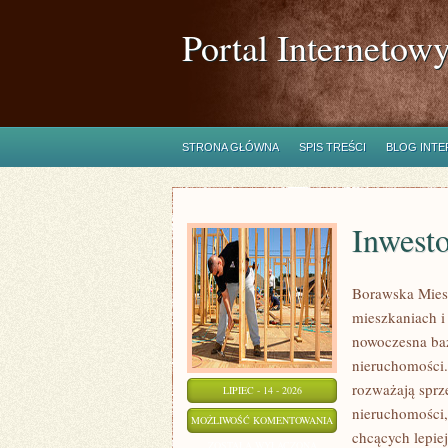
Portal Internetow
STRONA GŁÓWNA
SPIS TREŚCI
BLOG INT
Inwest
Borawska Mies
mieszkaniach 
nowoczesna ba
nieruchomości.
rozważają sprz
LIPIEC - 14 - 2026
nieruchomości,
INWESTOWANIE
MOŻLIWOŚĆ KOMENTOWANIA
chcących lepi
W
ZOSTAŁA WYŁĄCZONA