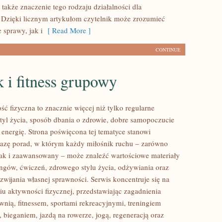
 także znaczenie tego rodzaju działalności dla
 Dzięki licznym artykułom czytelnik może zrozumieć
 sprawy, jak i
[ Read More ]
CONTINUE
 i fitness grupowy
ść fizyczna to znacznie więcej niż tylko regularne
styl życia, sposób dbania o zdrowie, dobre samopoczucie
 energię. Strona poświęcona tej tematyce stanowi
azę porad, w którym każdy miłośnik ruchu – zarówno
jak i zaawansowany – może znaleźć wartościowe materiały
ingów, ćwiczeń, zdrowego stylu życia, odżywiania oraz
wijania własnej sprawności. Serwis koncentruje się na
u aktywności fizycznej, przedstawiając zagadnienia
wnią, fitnessem, sportami rekreacyjnymi, treningiem
 bieganiem, jazdą na rowerze, jogą, regeneracją oraz