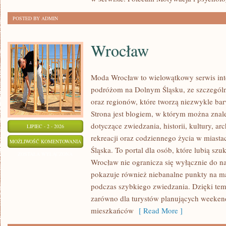
POSTED BY ADMIN
Wrocław
Moda Wrocław to wielowątkowy serwis in
podróżom na Dolnym Śląsku, ze szczegó
oraz regionów, które tworzą niezwykle bar
Strona jest blogiem, w którym można zn
dotyczące zwiedzania, historii, kultury, ar
LIPIEC - 2 - 2026
rekreacji oraz codziennego życia w miast
WROCŁAW
MOŻLIWOŚĆ KOMENTOWANIA
Śląska. To portal dla osób, które lubią sz
ZOSTAŁA WYŁĄCZONA
Wrocław nie ogranicza się wyłącznie do naj
pokazuje również niebanalne punkty na ma
podczas szybkiego zwiedzania. Dzięki tem
zarówno dla turystów planujących weekend
mieszkańców
[ Read More ]