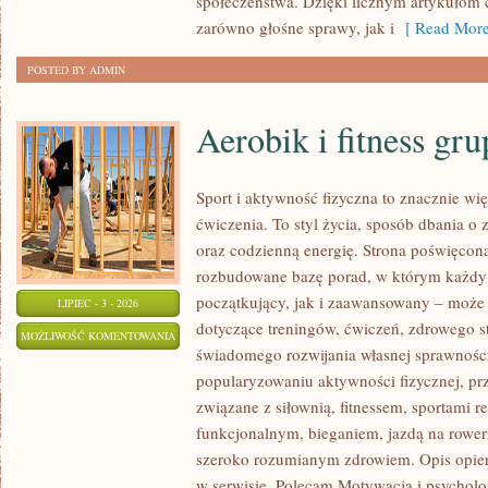
społeczeństwa. Dzięki licznym artykułom
zarówno głośne sprawy, jak i
[ Read More
POSTED BY ADMIN
Aerobik i fitness gr
Sport i aktywność fizyczna to znacznie wię
ćwiczenia. To styl życia, sposób dbania o
oraz codzienną energię. Strona poświęcona
rozbudowane bazę porad, w którym każdy
początkujący, jak i zaawansowany – może 
LIPIEC - 3 - 2026
dotyczące treningów, ćwiczeń, zdrowego st
AEROBIK
MOŻLIWOŚĆ KOMENTOWANIA
świadomego rozwijania własnej sprawności
I
ZOSTAŁA WYŁĄCZONA
popularyzowaniu aktywności fizycznej, pr
FITNESS
związane z siłownią, fitnessem, sportami r
GRUPOWY
funkcjonalnym, bieganiem, jazdą na rowerz
szeroko rozumianym zdrowiem. Opis opier
w serwisie. Polecam Motywacja i psycholog