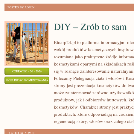
POSTED BY ADMIN
DIY – Zrób to sam
Bioarp24.pl to platforma informacyjno-ofer
wokół produktów kosmetycznych inspirowa
rozumiana jako praktyczne źródło informacj
kosmetykami opartymi na składnikach rośli
się w rosnące zainteresowanie naturalnym
CZERWIEC - 20 - 2026
Polecamy Pielęgnacja ciała i włosów i 
DIY
MOŻLIWOŚĆ KOMENTOWANIA
strony jest prezentacja kosmetyków do twar
–
ZOSTAŁA WYŁĄCZONA
może zainteresować zarówno użytkownik
ZRÓB
produktów, jak i odbiorców hurtowych, k
TO
kosmetyków. Charakter strony jest praktyc
SAM
produktach, które odpowiadają na codzien
regeneracją skóry, włosów oraz całego ciał
POSTED BY ADMIN