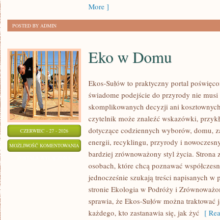
More ]
POSTED BY ADMIN
Eko w Domu
Ekos-Sułów to praktyczny portal poświęcon
świadome podejście do przyrody nie musi
skomplikowanych decyzji ani kosztownych
czytelnik może znaleźć wskazówki, przykł
dotyczące codziennych wyborów, domu, z
CZERWIEC - 27 - 2026
energii, recyklingu, przyrody i nowoczes
EKO
MOŻLIWOŚĆ KOMENTOWANIA
bardziej zrównoważony styl życia. Strona 
W
ZOSTAŁA WYŁĄCZONA
osobach, które chcą poznawać współczesn
DOMU
jednocześnie szukają treści napisanych w
stronie Ekologia w Podróży i Zrównoważo
sprawia, że Ekos-Sułów można traktować j
każdego, kto zastanawia się, jak żyć
[ Rea