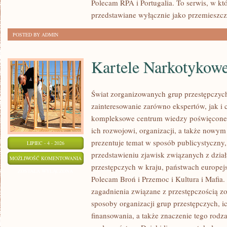
Polecam RPA i Portugalia. To serwis, w kt
przedstawiane wyłącznie jako przemieszcz
POSTED BY ADMIN
Kartele Narkotykow
Świat zorganizowanych grup przestępczych
zainteresowanie zarówno ekspertów, jak i 
kompleksowe centrum wiedzy poświęcone 
ich rozwojowi, organizacji, a także nowym
prezentuje temat w sposób publicystyczny,
LIPIEC - 4 - 2026
przedstawieniu zjawisk związanych z dzia
KARTELE
MOŻLIWOŚĆ KOMENTOWANIA
przestępczych w kraju, państwach europejs
NARKOTYKOWE
ZOSTAŁA WYŁĄCZONA
Polecam Broń i Przemoc i Kultura i Mafia. 
zagadnienia związane z przestępczością z
sposoby organizacji grup przestępczych, ic
finansowania, a także znaczenie tego rodza