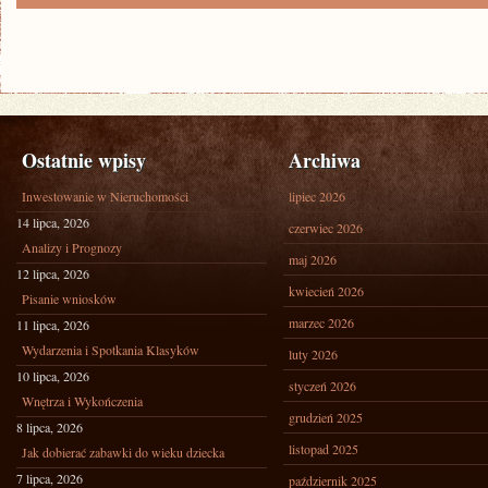
Ostatnie wpisy
Archiwa
Inwestowanie w Nieruchomości
lipiec 2026
14 lipca, 2026
czerwiec 2026
Analizy i Prognozy
maj 2026
12 lipca, 2026
kwiecień 2026
Pisanie wniosków
marzec 2026
11 lipca, 2026
Wydarzenia i Spotkania Klasyków
luty 2026
10 lipca, 2026
styczeń 2026
Wnętrza i Wykończenia
grudzień 2025
8 lipca, 2026
listopad 2025
Jak dobierać zabawki do wieku dziecka
7 lipca, 2026
październik 2025