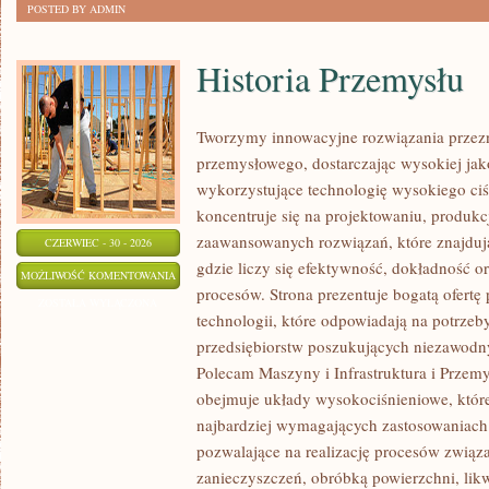
POSTED BY ADMIN
Historia Przemysłu
Tworzymy innowacyjne rozwiązania przezn
przemysłowego, dostarczając wysokiej jak
wykorzystujące technologię wysokiego ciś
koncentruje się na projektowaniu, produkc
zaawansowanych rozwiązań, które znajduj
CZERWIEC - 30 - 2026
gdzie liczy się efektywność, dokładność
HISTORIA
MOŻLIWOŚĆ KOMENTOWANIA
procesów. Strona prezentuje bogatą ofertę
PRZEMYSŁU
ZOSTAŁA WYŁĄCZONA
technologii, które odpowiadają na potrze
przedsiębiorstw poszukujących niezawodn
Polecam Maszyny i Infrastruktura i Przemy
obejmuje układy wysokociśnieniowe, które
najbardziej wymagających zastosowaniac
pozwalające na realizację procesów zwią
zanieczyszczeń, obróbką powierzchni, lik