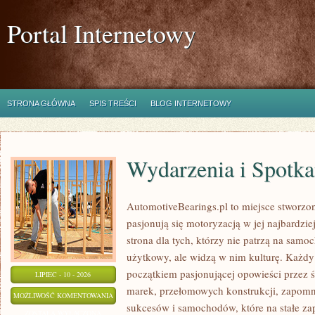
Portal Internetowy
STRONA GŁÓWNA
SPIS TREŚCI
BLOG INTERNETOWY
Wydarzenia i Spotk
AutomotiveBearings.pl to miejsce stworzo
pasjonują się motoryzacją w jej najbardz
strona dla tych, którzy nie patrzą na samo
użytkowy, ale widzą w nim kulturę. Każdy
początkiem pasjonującej opowieści przez 
LIPIEC - 10 - 2026
marek, przełomowych konstrukcji, zapom
WYDARZENIA
MOŻLIWOŚĆ KOMENTOWANIA
sukcesów i samochodów, które na stałe zap
I
ZOSTAŁA WYŁĄCZONA