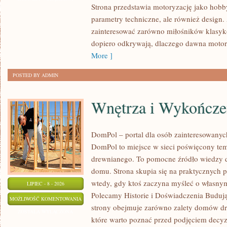
Strona przedstawia motoryzację jako hobby
SPOTKANIA
parametry techniczne, ale również design
KLASYKÓW
zainteresować zarówno miłośników klasykó
dopiero odkrywają, dlaczego dawna motor
More ]
POSTED BY ADMIN
Wnętrza i Wykończe
DomPol – portal dla osób zainteresowan
DomPol to miejsce w sieci poświęcony te
drewnianego. To pomocne źródło wiedzy d
domu. Strona skupia się na praktycznych p
wtedy, gdy ktoś zaczyna myśleć o włas
LIPIEC - 8 - 2026
Polecamy Historie i Doświadczenia Buduj
WNĘTRZA
MOŻLIWOŚĆ KOMENTOWANIA
strony obejmuje zarówno zalety domów dre
I
ZOSTAŁA WYŁĄCZONA
które warto poznać przed podjęciem decyz
WYKOŃCZENIA