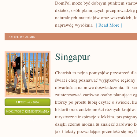
DomPol może być dobrym punktem startowy
działek, osób planujących przeprowadzkę 
naturalnych materiałów oraz wszystkich, 
naprawdę wyróżnia
[ Read More ]
POSTED BY ADMIN
Singapur
Cherrish to pełna pomysłów przestrzeń dla
świat i chcą poznawać wyjątkowe regiony 
otwartością na nowe doświadczenia. To se
zainteresować zarówno osoby planujące egz
którzy po prostu lubią czytać o świecie, ku
LIPIEC - 6 - 2026
historii oraz codzienności różnych krajów.
SINGAPUR
MOŻLIWOŚĆ KOMENTOWANIA
turystyczne inspiracje z lekkim, przystę
ZOSTAŁA WYŁĄCZONA
dzięki czemu można tu znaleźć zarówno k
jak i teksty pozwalające przenieść się myś