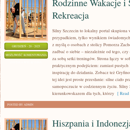
Rodzinne Wakacje i 
Rekreacja
Silny Szczecin to lokalny portal skupiona wo
przypadkiem, tylko wynikiem świadomych
z myślą o osobach z stolicy Pomorza Zacho
GRUDZIEŃ - 20 - 2025
zadbać o siebie – niezależnie od tego, czy
RODZINNE
MOŻLIWOŚĆ KOMENTOWANIA
za sobą setki treningów. Strona łączy w so
WAKACJE
ZOSTAŁA WYŁĄCZONA
praktycznym podejściem: zamiast pustych h
I
inspirację do działania. Zobacz też Gryfi
SPORT
tej idei jest proste przesłanie: silne ciało p
I
samopoczucie w codziennym życiu. Silny
REKREACJA
kierunkowskazem dla tych, którzy
[ Read 
POSTED BY ADMIN
Hiszpania i Indonezj