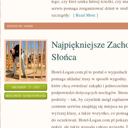
tego, czy ktoś szuka łatwej ścieżki, czy 
serwis pomaga zorganizować dzień w siodle
szczegóły:
[ Read More ]
POSTED BY ADMIN
Najpiękniejsze Zac
Słońca
Hotel-Logan.com.pl to portal o wyjazdach
pomaga układać trasy w sposób wygodny. T
które chcą zwiedzać zakątki i jednocześni
GRUDZIEŃ - 27 - 2025
podpowiedzi dotyczących noclegów. Stron
NAJPIĘKNIEJSZE
MOŻLIWOŚĆ KOMENTOWANIA
podróży – tak, by czytelnik mógł zaplan
ZACHODY
ZOSTAŁA WYŁĄCZONA
centrum serwisu znajdują się miejsca na p
I
wyższej klasy, a także wszystko, co pom
WSCHODY
do oczekiwań. Hotel-Logan.com.pl pokazuj
SŁOŃCA
pokój, ale także wygoda całego wyjazdu. D