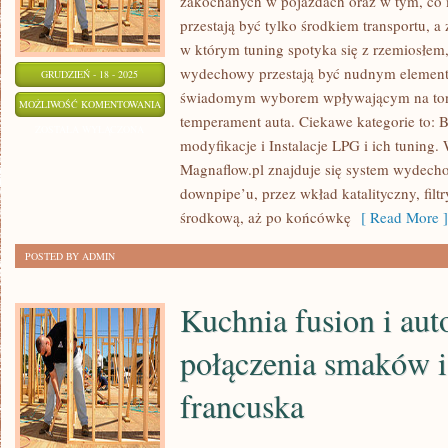
zakochanych w pojazdach oraz w tym, co 
przestają być tylko środkiem transportu, a
w którym tuning spotyka się z rzemiosłem,
wydechowy przestają być nudnym elemente
GRUDZIEŃ - 18 - 2025
świadomym wyborem wpływającym na ton
SILNIKI
MOŻLIWOŚĆ KOMENTOWANIA
temperament auta. Ciekawe kategorie to: 
I
ZOSTAŁA WYŁĄCZONA
modyfikacje i Instalacje LPG i ich tuning
ICH
Magnaflow.pl znajduje się system wydech
TUNING
downpipe’u, przez wkład katalityczny, filtr
środkową, aż po końcówkę
[ Read More ]
POSTED BY ADMIN
Kuchnia fusion i aut
połączenia smaków 
francuska