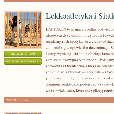
Lekkoatletyka i Sia
DAPTORUN to magazyn online poświęcon
niszowym dyscyplinom oraz radości rywaliz
regularny ruch spotyka się z ciekawością, a
zamienić się w opowieść o determinacji. St
którzy wybierają skromne obiekty, kameral
GRUDZIEŃ - 21 - 2025
zamiast telewizyjnego splendoru. Polecamy
LEKKOATLETYKA
MOŻLIWOŚĆ KOMENTOWANIA
zdrowotna i Orienteering i biegi na orie
I
ZOSTAŁA WYŁĄCZONA
znajduje się zawodnik – entuzjasta – który
SIATKÓWKA
jednocześnie pragnie poznawać kulisy dysc
dominuje praktyczne podejście: wskazówki 
także wyjaśnienia, które porządkują reg
POSTED BY ADMIN