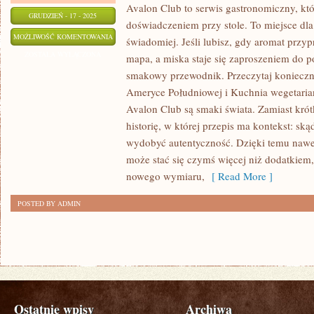
Avalon Club to serwis gastronomiczny, któ
GRUDZIEŃ - 17 - 2025
doświadczeniem przy stole. To miejsce dla
KUCHNIA
MOŻLIWOŚĆ KOMENTOWANIA
świadomiej. Jeśli lubisz, gdy aromat przyp
FUSION
ZOSTAŁA WYŁĄCZONA
mapa, a miska staje się zaproszeniem do p
I
smakowy przewodnik. Przeczytaj konieczni
AUTORSKIE
Ameryce Południowej i Kuchnia wegetari
POŁĄCZENIA
Avalon Club są smaki świata. Zamiast krót
SMAKÓW
historię, w której przepis ma kontekst: ską
wydobyć autentyczność. Dzięki temu nawe
I
może stać się czymś więcej niż dodatkiem
KUCHNIA
nowego wymiaru,
[ Read More ]
FRANCUSKA
POSTED BY ADMIN
Ostatnie wpisy
Archiwa