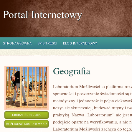
Portal Internetowy
STRONA GŁÓWNA
SPIS TREŚCI
BLOG INTERNETOWY
Geografia
Laboratorium Możliwości to platforma roz
sprawności i poszerzanie świadomości są t
metodyczny i jednocześnie pełen ciekawoś
uczyć się skuteczniej, budować rutyny i tw
praktyką. Nazwa „Laboratorium” nie jest 
GRUDZIEŃ - 28 - 2025
podejście oparte na weryfikowaniu, a nie n
GEOGRAFIA
MOŻLIWOŚĆ KOMENTOWANIA
Laboratorium Możliwości zachęca do tego,
ZOSTAŁA WYŁĄCZONA