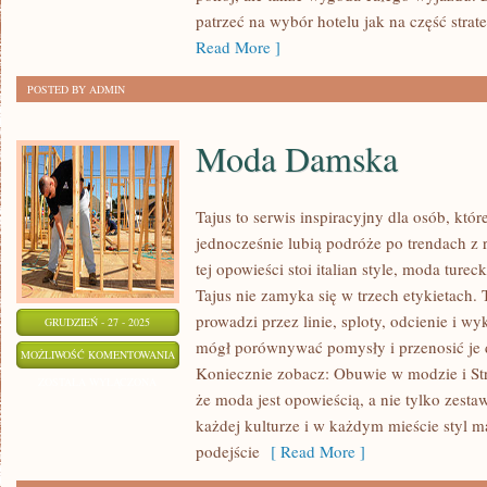
patrzeć na wybór hotelu jak na część strateg
Read More ]
POSTED BY ADMIN
Moda Damska
Tajus to serwis inspiracyjny dla osób, któr
jednocześnie lubią podróże po trendach z 
tej opowieści stoi italian style, moda ture
Tajus nie zamyka się w trzech etykietach.
prowadzi przez linie, sploty, odcienie i wy
GRUDZIEŃ - 27 - 2025
mógł porównywać pomysły i przenosić je d
MODA
MOŻLIWOŚĆ KOMENTOWANIA
Koniecznie zobacz: Obuwie w modzie i Str
DAMSKA
ZOSTAŁA WYŁĄCZONA
że moda jest opowieścią, a nie tylko zes
każdej kulturze i w każdym mieście styl m
podejście
[ Read More ]