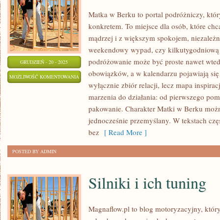
Matka w Berku to portal podróżniczy, któr
konkretem. To miejsce dla osób, które chc
mądrzej i z większym spokojem, niezależni
weekendowy wypad, czy kilkutygodniową e
podróżowanie może być proste nawet wtedy
GRUDZIEŃ - 20 - 2025
obowiązków, a w kalendarzu pojawiają się 
HISZPANIA
MOŻLIWOŚĆ KOMENTOWANIA
wyłącznie zbiór relacji, lecz mapa inspira
I
ZOSTAŁA WYŁĄCZONA
marzenia do działania: od pierwszego pomy
INDONEZJA
pakowanie. Charakter Matki w Berku możn
jednocześnie przemyślany. W tekstach częs
bez
[ Read More ]
POSTED BY ADMIN
Silniki i ich tuning
Magnaflow.pl to blog motoryzacyjny, któr