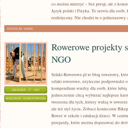
co można mierzyć – bez presji, ale z kons
Język polski i Fizyka. To serwis dla osób,
realistyczny. Nie chodzi tu o jednorazowy 
POSTED BY ADMIN
Rowerowe projekty s
NGO
Szlaki-Rowerowe.pl to blog rowerowy, któ
szlaki rowerowe, użyteczne podpowiedzi o
kompendium wiedzy dla osób, które lubią
GRUDZIEŃ - 27 - 2025
jednocześnie chcą wybierać najlepsze kieru
ROWEROWE
MOŻLIWOŚĆ KOMENTOWANIA
tworzona dla tych, którzy widzą w rowerze 
PROJEKTY
ZOSTAŁA WYŁĄCZONA
ale też styl życia. Zobacz koniecznie Bike
SPOŁECZNE
Rower w szkole i edukacji dzieci. W cent
I
przejazdy, które można dopasować do doś
NGO