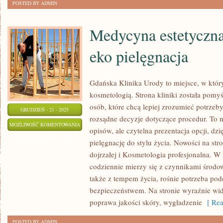
POSTED BY ADMIN
Medycyna estetyczna 
eko pielęgnacja
Gdańska Klinika Urody to miejsce, w któr
kosmetologią. Strona kliniki została pom
osób, które chcą lepiej zrozumieć potrzeb
GRUDZIEŃ - 21 - 2025
rozsądne decyzje dotyczące procedur. To ni
MEDYCYNA
MOŻLIWOŚĆ KOMENTOWANIA
opisów, ale czytelna prezentacja opcji, dzi
ESTETYCZNA
ZOSTAŁA WYŁĄCZONA
pielęgnację do stylu życia. Nowości na stro
I
dojrzałej i Kosmetologia profesjonalna. W
NATURALNA
codziennie mierzy się z czynnikami środo
I
także z tempem życia, rośnie potrzeba pode
EKO
bezpieczeństwem. Na stronie wyraźnie wida
PIELĘGNACJA
poprawa jakości skóry, wygładzenie
[ Rea
POSTED BY ADMIN