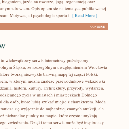
 bieganiem, jazdą na rowerze, jogą, regeneracją oraz
anym zdrowiem. Opis opiera się na tematyce publikowanej
lecam Motywacja i psychologia sportu i
[ Read More ]
CONTINUE
aw
to wielowątkowy serwis internetowy poświęcony
olnym Śląsku, ze szczególnym uwzględnieniem Wrocławia
 które tworzą niezwykle barwną mapę tej części Polski.
logiem, w którym można znaleźć przewodnikowe wskazówki
zania, historii, kultury, architektury, przyrody, wydarzeń,
 codziennego życia w miastach i miasteczkach Dolnego
al dla osób, które lubią szukać miejsc z charakterem. Moda
anicza się wyłącznie do najbardziej znanych atrakcji, ale
eż niebanalne punkty na mapie, które często umykają
ego zwiedzania. Dzięki temu serwis może być inspirujący