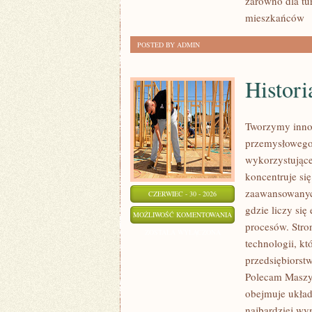
zarówno dla tu
mieszkańców
[
POSTED BY ADMIN
Histori
Tworzymy innow
przemysłowego,
wykorzystujące
koncentruje si
zaawansowanych
CZERWIEC - 30 - 2026
gdzie liczy si
HISTORIA
MOŻLIWOŚĆ KOMENTOWANIA
procesów. Stro
PRZEMYSŁU
ZOSTAŁA WYŁĄCZONA
technologii, k
przedsiębiorst
Polecam Maszyn
obejmuje układ
najbardziej w