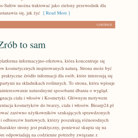
os-Sułów można traktować jako zielony przewodnik dla
stanawia się, jak żyć
[ Read More ]
CONTINUE
Zrób to sam
platforma informacyjno-ofertowa, która koncentruje się
w kosmetycznych inspirowanych naturą. Strona może być
praktyczne źródło informacji dla osób, które interesują się
artymi na składnikach roślinnych. To strona, która wpisuje
zainteresowanie naturalnymi sposobami dbania o wygląd.
ęgnacja ciała i włosów i Kosmetyki. Głównym motywem
zentacja kosmetyków do twarzy, ciała i włosów. Bioarp24.pl
sować zarówno użytkowników szukających sprawdzonych
 i odbiorców hurtowych, którzy poszukują różnorodnych
arakter strony jest praktyczny, ponieważ skupia się na
óre odpowiadają na codzienne potrzeby związane z