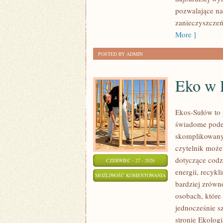
pozwalające na
zanieczyszczeń
More ]
POSTED BY ADMIN
Eko w
Ekos-Sułów to 
świadome podej
skomplikowanyc
czytelnik może
dotyczące cod
CZERWIEC - 27 - 2026
energii, recyk
EKO
MOŻLIWOŚĆ KOMENTOWANIA
bardziej zrówn
W
ZOSTAŁA WYŁĄCZONA
osobach, któr
DOMU
jednocześnie s
stronie Ekolog