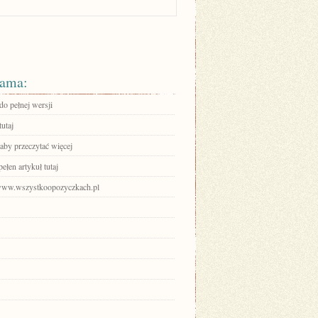
ama:
do pełnej wersji
tutaj
 aby przeczytać więcej
ełen artykuł tutaj
/www.wszystkoopozyczkach.pl