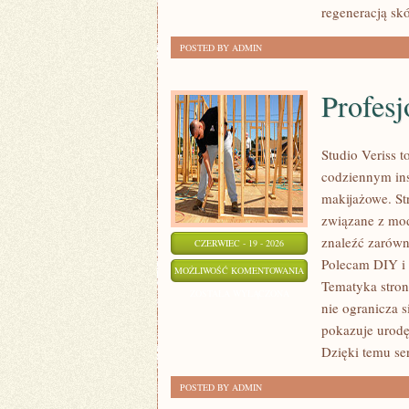
regeneracją skó
POSTED BY ADMIN
Profesj
Studio Veriss 
codziennym ins
makijażowe. St
związane z mod
znaleźć zarówn
CZERWIEC - 19 - 2026
Polecam DIY i 
PROFESJONALNE
MOŻLIWOŚĆ KOMENTOWANIA
Tematyka stron
TRIKI
ZOSTAŁA WYŁĄCZONA
nie ogranicza 
WIZAŻYSTÓW
pokazuje urodę
Dzięki temu se
POSTED BY ADMIN