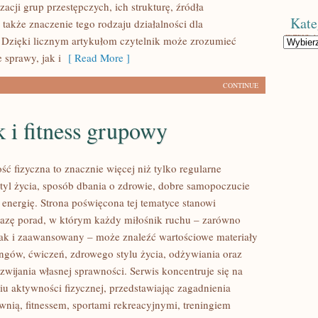
acji grup przestępczych, ich strukturę, źródła
Kate
 także znaczenie tego rodzaju działalności dla
 Dzięki licznym artykułom czytelnik może zrozumieć
Kategorie
 sprawy, jak i
[ Read More ]
CONTINUE
 i fitness grupowy
ść fizyczna to znacznie więcej niż tylko regularne
styl życia, sposób dbania o zdrowie, dobre samopoczucie
 energię. Strona poświęcona tej tematyce stanowi
azę porad, w którym każdy miłośnik ruchu – zarówno
jak i zaawansowany – może znaleźć wartościowe materiały
ingów, ćwiczeń, zdrowego stylu życia, odżywiania oraz
wijania własnej sprawności. Serwis koncentruje się na
u aktywności fizycznej, przedstawiając zagadnienia
wnią, fitnessem, sportami rekreacyjnymi, treningiem