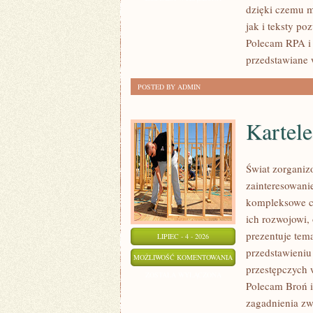
dzięki czemu m
jak i teksty po
Polecam RPA i 
przedstawiane 
POSTED BY ADMIN
Kartel
Świat zorganiz
zainteresowani
kompleksowe c
ich rozwojowi,
prezentuje tem
LIPIEC - 4 - 2026
przedstawieniu
KARTELE
MOŻLIWOŚĆ KOMENTOWANIA
przestępczych 
NARKOTYKOWE
ZOSTAŁA WYŁĄCZONA
Polecam Broń i 
zagadnienia zw