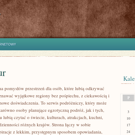
y
ERNETOWY
ur
Kale
łna pomysłów przestrzeń dla osób, które lubią odkrywać
oznawać wyjątkowe regiony bez pośpiechu, z ciekawością i
P
 nowe doświadczenia. To serwis podróżniczy, który może
zarówno osoby planujące egzotyczną podróż, jak i tych,
3
u lubią czytać o świecie, kulturach, atrakcjach, kuchni,
10
odzienności różnych krajów. Strona łączy w sobie
17
spiracje z lekkim, przystępnym sposobem opowiadania,
24