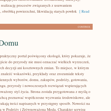
 realizację procesów związanych z usuwaniem
, obróbką powierzchni, likwidacją starych powłok
[ Read
CONTINUE
 Domu
praktyczny portal poświęcony ekologii, który pokazuje, że
ście do przyrody nie musi oznaczać wielkich wyrzeczeń,
h decyzji ani kosztownych zmian. To miejsce, w którym
 znaleźć wskazówki, przykłady oraz zrozumiałe teksty
ziennych wyborów, domu, zakupów, podróży, gotowania,
lingu, przyrody i nowoczesnych rozwiązań wspierających
oważony styl życia. Strona została przygotowana z myślą o
e chcą poznawać współczesne wyzwania środowiskowe, ale
zukają treści napisanych w przystępny sposób. Nowości na
ia w Podróży i Zrównoważona Moda. Charakter serwisu