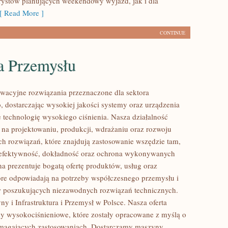
rystów planujących weekendowy wyjazd, jak i dla
 Read More ]
CONTINUE
a Przemysłu
acyjne rozwiązania przeznaczone dla sektora
 dostarczając wysokiej jakości systemy oraz urządzenia
 technologię wysokiego ciśnienia. Nasza działalność
ę na projektowaniu, produkcji, wdrażaniu oraz rozwoju
 rozwiązań, które znajdują zastosowanie wszędzie tam,
ę efektywność, dokładność oraz ochrona wykonywanych
na prezentuje bogatą ofertę produktów, usług oraz
tóre odpowiadają na potrzeby współczesnego przemysłu i
w poszukujących niezawodnych rozwiązań technicznych.
y i Infrastruktura i Przemysł w Polsce. Nasza oferta
y wysokociśnieniowe, które zostały opracowane z myślą o
ymagających zastosowaniach. Dostarczamy maszyny,