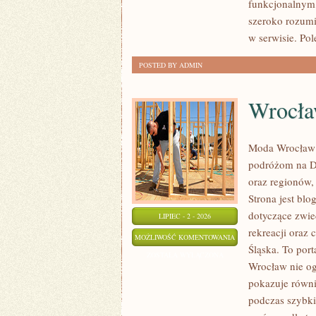
funkcjonalnym,
szeroko rozumi
w serwisie. Po
POSTED BY ADMIN
Wrocł
Moda Wrocław 
podróżom na D
oraz regionów,
Strona jest b
dotyczące zwied
LIPIEC - 2 - 2026
rekreacji oraz
WROCŁAW
MOŻLIWOŚĆ KOMENTOWANIA
Śląska. To port
ZOSTAŁA WYŁĄCZONA
Wrocław nie ogr
pokazuje równi
podczas szybki