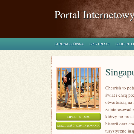
Portal Internetow
STRONA GŁÓWNA
SPIS TREŚCI
BLOG INT
Singap
Cherrish to pe
świat i chcą p
otwartością na
zainteresować 
którzy po prost
LIPIEC - 6 - 2026
historii oraz c
SINGAPUR
MOŻLIWOŚĆ KOMENTOWANIA
turystyczne in
ZOSTAŁA WYŁĄCZONA