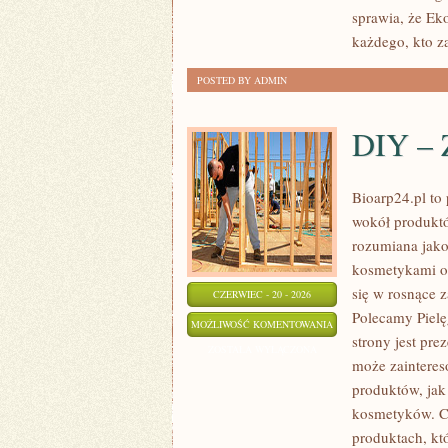
sprawia, że Ek
każdego, kto za
POSTED BY ADMIN
DIY – 
Bioarp24.pl to 
wokół produktó
rozumiana jako 
kosmetykami op
się w rosnące 
CZERWIEC - 20 - 2026
Polecamy Piel
DIY
MOŻLIWOŚĆ KOMENTOWANIA
strony jest pre
–
ZOSTAŁA WYŁĄCZONA
może zaintere
ZRÓB
produktów, jak
TO
kosmetyków. Ch
SAM
produktach, kt