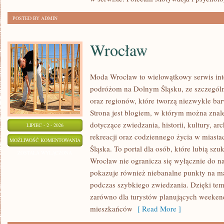
POSTED BY ADMIN
Wrocław
Moda Wrocław to wielowątkowy serwis in
podróżom na Dolnym Śląsku, ze szczegó
oraz regionów, które tworzą niezwykle bar
Strona jest blogiem, w którym można zn
dotyczące zwiedzania, historii, kultury, ar
LIPIEC - 2 - 2026
rekreacji oraz codziennego życia w miast
WROCŁAW
MOŻLIWOŚĆ KOMENTOWANIA
Śląska. To portal dla osób, które lubią sz
ZOSTAŁA WYŁĄCZONA
Wrocław nie ogranicza się wyłącznie do naj
pokazuje również niebanalne punkty na ma
podczas szybkiego zwiedzania. Dzięki tem
zarówno dla turystów planujących weekend
mieszkańców
[ Read More ]