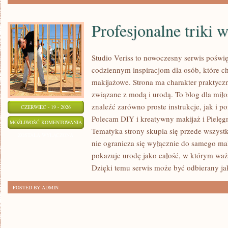
Profesjonalne triki 
Studio Veriss to nowoczesny serwis poświ
codziennym inspiracjom dla osób, które ch
makijażowe. Strona ma charakter praktyczn
związane z modą i urodą. To blog dla mił
znaleźć zarówno proste instrukcje, jak i 
CZERWIEC - 19 - 2026
Polecam DIY i kreatywny makijaż i Pielęgn
PROFESJONALNE
MOŻLIWOŚĆ KOMENTOWANIA
Tematyka strony skupia się przede wszystk
TRIKI
ZOSTAŁA WYŁĄCZONA
nie ogranicza się wyłącznie do samego mal
WIZAŻYSTÓW
pokazuje urodę jako całość, w którym ważn
Dzięki temu serwis może być odbierany ja
POSTED BY ADMIN