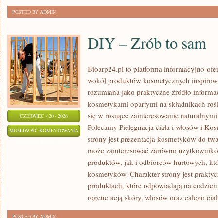
POSTED BY ADMIN
DIY – Zrób to sam
Bioarp24.pl to platforma informacyjno-ofer
wokół produktów kosmetycznych inspirowa
rozumiana jako praktyczne źródło informacj
kosmetykami opartymi na składnikach rośli
się w rosnące zainteresowanie naturalnym
CZERWIEC - 20 - 2026
Polecamy Pielęgnacja ciała i włosów i 
DIY
MOŻLIWOŚĆ KOMENTOWANIA
strony jest prezentacja kosmetyków do twar
–
ZOSTAŁA WYŁĄCZONA
może zainteresować zarówno użytkownik
ZRÓB
produktów, jak i odbiorców hurtowych, k
TO
kosmetyków. Charakter strony jest praktyc
SAM
produktach, które odpowiadają na codzien
regeneracją skóry, włosów oraz całego ciał
POSTED BY ADMIN