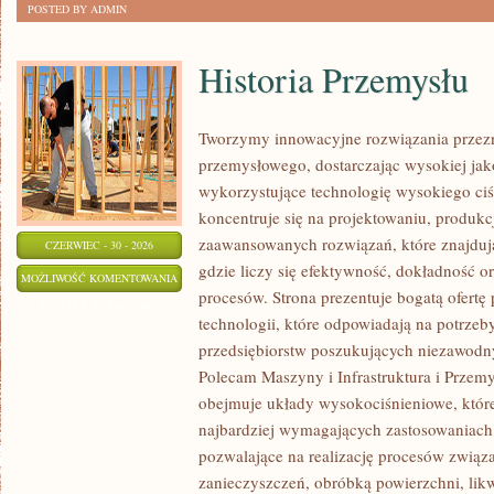
POSTED BY ADMIN
Historia Przemysłu
Tworzymy innowacyjne rozwiązania przezn
przemysłowego, dostarczając wysokiej jak
wykorzystujące technologię wysokiego ciś
koncentruje się na projektowaniu, produkc
zaawansowanych rozwiązań, które znajduj
CZERWIEC - 30 - 2026
gdzie liczy się efektywność, dokładność
HISTORIA
MOŻLIWOŚĆ KOMENTOWANIA
procesów. Strona prezentuje bogatą ofertę
PRZEMYSŁU
ZOSTAŁA WYŁĄCZONA
technologii, które odpowiadają na potrze
przedsiębiorstw poszukujących niezawodn
Polecam Maszyny i Infrastruktura i Przemy
obejmuje układy wysokociśnieniowe, które
najbardziej wymagających zastosowaniac
pozwalające na realizację procesów zwią
zanieczyszczeń, obróbką powierzchni, lik