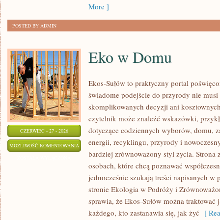
More ]
POSTED BY ADMIN
Eko w Domu
Ekos-Sułów to praktyczny portal poświęcon
świadome podejście do przyrody nie musi
skomplikowanych decyzji ani kosztownych
czytelnik może znaleźć wskazówki, przykł
dotyczące codziennych wyborów, domu, z
CZERWIEC - 27 - 2026
energii, recyklingu, przyrody i nowoczes
EKO
MOŻLIWOŚĆ KOMENTOWANIA
bardziej zrównoważony styl życia. Strona 
W
ZOSTAŁA WYŁĄCZONA
osobach, które chcą poznawać współczesn
DOMU
jednocześnie szukają treści napisanych w
stronie Ekologia w Podróży i Zrównoważo
sprawia, że Ekos-Sułów można traktować j
każdego, kto zastanawia się, jak żyć
[ Rea