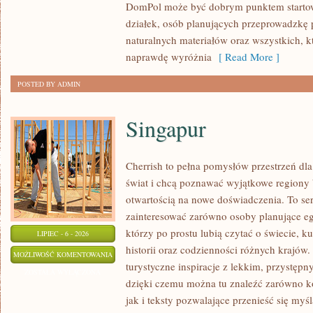
DomPol może być dobrym punktem startowy
działek, osób planujących przeprowadzkę 
naturalnych materiałów oraz wszystkich, 
naprawdę wyróżnia
[ Read More ]
POSTED BY ADMIN
Singapur
Cherrish to pełna pomysłów przestrzeń dla
świat i chcą poznawać wyjątkowe regiony 
otwartością na nowe doświadczenia. To se
zainteresować zarówno osoby planujące egz
którzy po prostu lubią czytać o świecie, ku
LIPIEC - 6 - 2026
historii oraz codzienności różnych krajów.
SINGAPUR
MOŻLIWOŚĆ KOMENTOWANIA
turystyczne inspiracje z lekkim, przystę
ZOSTAŁA WYŁĄCZONA
dzięki czemu można tu znaleźć zarówno k
jak i teksty pozwalające przenieść się myś