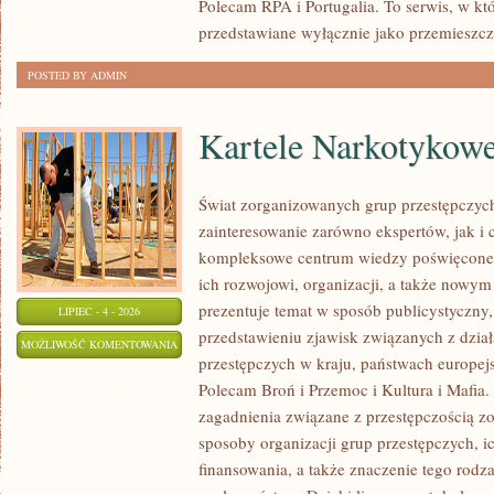
Polecam RPA i Portugalia. To serwis, w kt
przedstawiane wyłącznie jako przemieszcz
POSTED BY ADMIN
Kartele Narkotykow
Świat zorganizowanych grup przestępczych
zainteresowanie zarówno ekspertów, jak i 
kompleksowe centrum wiedzy poświęcone 
ich rozwojowi, organizacji, a także nowym
prezentuje temat w sposób publicystyczny,
LIPIEC - 4 - 2026
przedstawieniu zjawisk związanych z dzia
KARTELE
MOŻLIWOŚĆ KOMENTOWANIA
przestępczych w kraju, państwach europejs
NARKOTYKOWE
ZOSTAŁA WYŁĄCZONA
Polecam Broń i Przemoc i Kultura i Mafia. 
zagadnienia związane z przestępczością z
sposoby organizacji grup przestępczych, ic
finansowania, a także znaczenie tego rodza