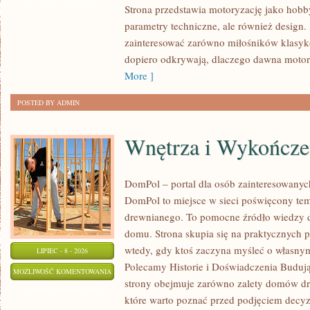
Strona przedstawia motoryzację jako hobby
SPOTKANIA
parametry techniczne, ale również design
KLASYKÓW
zainteresować zarówno miłośników klasykó
dopiero odkrywają, dlaczego dawna motor
More ]
POSTED BY ADMIN
Wnętrza i Wykończe
DomPol – portal dla osób zainteresowan
DomPol to miejsce w sieci poświęcony te
drewnianego. To pomocne źródło wiedzy d
domu. Strona skupia się na praktycznych p
wtedy, gdy ktoś zaczyna myśleć o włas
LIPIEC - 8 - 2026
Polecamy Historie i Doświadczenia Buduj
WNĘTRZA
MOŻLIWOŚĆ KOMENTOWANIA
strony obejmuje zarówno zalety domów dre
I
ZOSTAŁA WYŁĄCZONA
które warto poznać przed podjęciem decyz
WYKOŃCZENIA