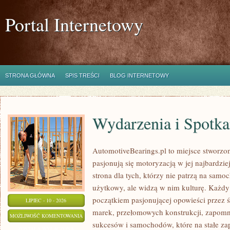
Portal Internetowy
STRONA GŁÓWNA
SPIS TREŚCI
BLOG INTERNETOWY
Wydarzenia i Spotk
AutomotiveBearings.pl to miejsce stworzo
pasjonują się motoryzacją w jej najbardz
strona dla tych, którzy nie patrzą na samo
użytkowy, ale widzą w nim kulturę. Każdy
początkiem pasjonującej opowieści przez 
LIPIEC - 10 - 2026
marek, przełomowych konstrukcji, zapom
WYDARZENIA
MOŻLIWOŚĆ KOMENTOWANIA
sukcesów i samochodów, które na stałe zap
I
ZOSTAŁA WYŁĄCZONA