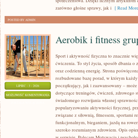
społeczeństwa. Dzięki licznym artykułom
zarówno głośne sprawy, jak i
[ Read More
POSTED BY ADMIN
Aerobik i fitness gr
Sport i aktywność fizyczna to znacznie wię
ćwiczenia. To styl życia, sposób dbania o
oraz codzienną energię. Strona poświęcona
rozbudowane bazę porad, w którym każdy
początkujący, jak i zaawansowany – może 
LIPIEC - 3 - 2026
dotyczące treningów, ćwiczeń, zdrowego st
AEROBIK
MOŻLIWOŚĆ KOMENTOWANIA
świadomego rozwijania własnej sprawności
I
ZOSTAŁA WYŁĄCZONA
popularyzowaniu aktywności fizycznej, pr
FITNESS
związane z siłownią, fitnessem, sportami r
GRUPOWY
funkcjonalnym, bieganiem, jazdą na rowerz
szeroko rozumianym zdrowiem. Opis opier
w serwisie. Polecam Motywacja i psycholog