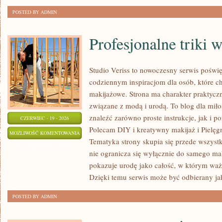
POSTED BY ADMIN
Profesjonalne triki 
Studio Veriss to nowoczesny serwis poświ
codziennym inspiracjom dla osób, które ch
makijażowe. Strona ma charakter praktyczn
związane z modą i urodą. To blog dla mił
znaleźć zarówno proste instrukcje, jak i 
CZERWIEC - 19 - 2026
Polecam DIY i kreatywny makijaż i Pielęgn
PROFESJONALNE
MOŻLIWOŚĆ KOMENTOWANIA
Tematyka strony skupia się przede wszystk
TRIKI
ZOSTAŁA WYŁĄCZONA
nie ogranicza się wyłącznie do samego mal
WIZAŻYSTÓW
pokazuje urodę jako całość, w którym ważn
Dzięki temu serwis może być odbierany ja
POSTED BY ADMIN