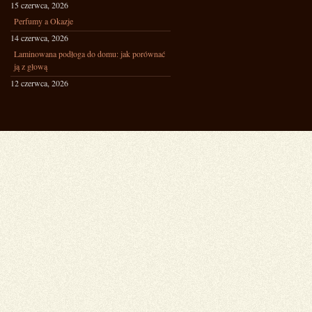
15 czerwca, 2026
Perfumy a Okazje
14 czerwca, 2026
Laminowana podłoga do domu: jak porównać
ją z głową
12 czerwca, 2026