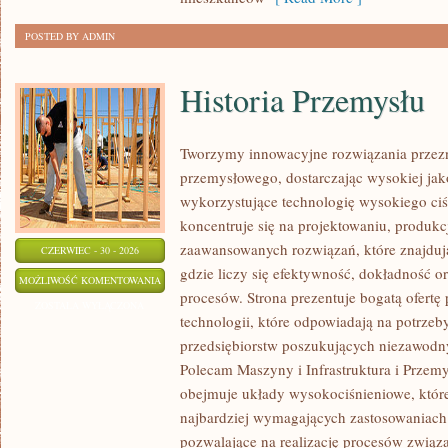
POSTED BY ADMIN
Historia Przemysłu
Tworzymy innowacyjne rozwiązania przezn
przemysłowego, dostarczając wysokiej jak
wykorzystujące technologię wysokiego ciś
koncentruje się na projektowaniu, produkc
zaawansowanych rozwiązań, które znajduj
CZERWIEC - 30 - 2026
gdzie liczy się efektywność, dokładność
HISTORIA
MOŻLIWOŚĆ KOMENTOWANIA
procesów. Strona prezentuje bogatą ofertę
PRZEMYSŁU
ZOSTAŁA WYŁĄCZONA
technologii, które odpowiadają na potrze
przedsiębiorstw poszukujących niezawodn
Polecam Maszyny i Infrastruktura i Przemy
obejmuje układy wysokociśnieniowe, które
najbardziej wymagających zastosowaniac
pozwalające na realizację procesów zwią