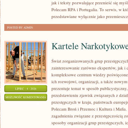
jak i teksty pozwalające przenieść się myś
Polecam RPA i Portugalia. To serwis, w kt
przedstawiane wyłącznie jako przemieszcz
POSTED BY ADMIN
Kartele Narkotykow
Świat zorganizowanych grup przestępczych
zainteresowanie zarówno ekspertów, jak i 
kompleksowe centrum wiedzy poświęcone 
ich rozwojowi, organizacji, a także nowym
prezentuje temat w sposób publicystyczny,
LIPIEC - 4 - 2026
przedstawieniu zjawisk związanych z dzia
KARTELE
MOŻLIWOŚĆ KOMENTOWANIA
przestępczych w kraju, państwach europejs
NARKOTYKOWE
ZOSTAŁA WYŁĄCZONA
Polecam Broń i Przemoc i Kultura i Mafia. 
zagadnienia związane z przestępczością z
sposoby organizacji grup przestępczych, ic