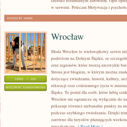
szeroko rozumianym zdrowiem. Opis opier
w serwisie. Polecam Motywacja i psycholog
POSTED BY ADMIN
Wrocław
Moda Wrocław to wielowątkowy serwis in
podróżom na Dolnym Śląsku, ze szczegó
oraz regionów, które tworzą niezwykle bar
Strona jest blogiem, w którym można zn
dotyczące zwiedzania, historii, kultury, ar
LIPIEC - 2 - 2026
rekreacji oraz codziennego życia w miast
WROCŁAW
MOŻLIWOŚĆ KOMENTOWANIA
Śląska. To portal dla osób, które lubią sz
ZOSTAŁA WYŁĄCZONA
Wrocław nie ogranicza się wyłącznie do naj
pokazuje również niebanalne punkty na ma
podczas szybkiego zwiedzania. Dzięki tem
zarówno dla turystów planujących weekend
mieszkańców
[ Read More ]