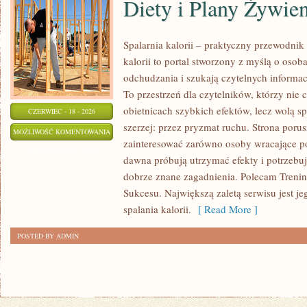
Diety i Plany Żywie
Spalarnia kalorii – praktyczny przewodnik
kalorii to portal stworzony z myślą o osob
odchudzania i szukają czytelnych informa
To przestrzeń dla czytelników, którzy nie 
obietnicach szybkich efektów, lecz wolą sp
CZERWIEC - 18 - 2026
szerzej: przez pryzmat ruchu. Strona poru
DIETY
MOŻLIWOŚĆ KOMENTOWANIA
zainteresować zarówno osoby wracające po 
I
ZOSTAŁA WYŁĄCZONA
dawna próbują utrzymać efekty i potrzebuj
PLANY
dobrze znane zagadnienia. Polecam Treningi
ŻYWIENIOWE
Sukcesu. Największą zaletą serwisu jest j
spalania kalorii.
[ Read More ]
POSTED BY ADMIN