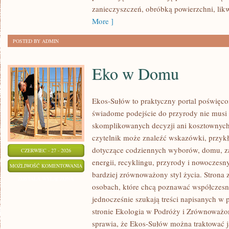
zanieczyszczeń, obróbką powierzchni, lik
More ]
POSTED BY ADMIN
Eko w Domu
Ekos-Sułów to praktyczny portal poświęcon
świadome podejście do przyrody nie musi
skomplikowanych decyzji ani kosztownych
czytelnik może znaleźć wskazówki, przykł
dotyczące codziennych wyborów, domu, z
CZERWIEC - 27 - 2026
energii, recyklingu, przyrody i nowoczes
EKO
MOŻLIWOŚĆ KOMENTOWANIA
bardziej zrównoważony styl życia. Strona 
W
ZOSTAŁA WYŁĄCZONA
osobach, które chcą poznawać współczesn
DOMU
jednocześnie szukają treści napisanych w
stronie Ekologia w Podróży i Zrównoważo
sprawia, że Ekos-Sułów można traktować j