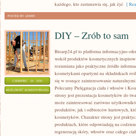
każdego, kto zastanawia się, jak żyć
[ Rea
POSTED BY ADMIN
DIY – Zrób to sam
Bioarp24.pl to platforma informacyjno-ofer
wokół produktów kosmetycznych inspirowa
rozumiana jako praktyczne źródło informacj
kosmetykami opartymi na składnikach rośli
się w rosnące zainteresowanie naturalnym
CZERWIEC - 20 - 2026
Polecamy Pielęgnacja ciała i włosów i 
DIY
MOŻLIWOŚĆ KOMENTOWANIA
strony jest prezentacja kosmetyków do twar
–
ZOSTAŁA WYŁĄCZONA
może zainteresować zarówno użytkownik
ZRÓB
produktów, jak i odbiorców hurtowych, k
TO
kosmetyków. Charakter strony jest praktyc
SAM
produktach, które odpowiadają na codzien
regeneracją skóry, włosów oraz całego ciał