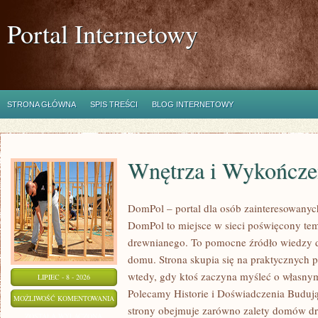
Portal Internetowy
STRONA GŁÓWNA
SPIS TREŚCI
BLOG INTERNETOWY
Wnętrza i Wykończe
DomPol – portal dla osób zainteresowan
DomPol to miejsce w sieci poświęcony te
drewnianego. To pomocne źródło wiedzy d
domu. Strona skupia się na praktycznych p
wtedy, gdy ktoś zaczyna myśleć o włas
LIPIEC - 8 - 2026
Polecamy Historie i Doświadczenia Buduj
WNĘTRZA
MOŻLIWOŚĆ KOMENTOWANIA
strony obejmuje zarówno zalety domów dre
I
ZOSTAŁA WYŁĄCZONA