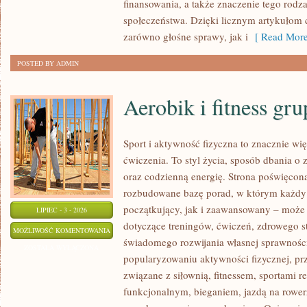
finansowania, a także znaczenie tego rodza
społeczeństwa. Dzięki licznym artykułom
zarówno głośne sprawy, jak i
[ Read More
POSTED BY ADMIN
Aerobik i fitness gr
Sport i aktywność fizyczna to znacznie wię
ćwiczenia. To styl życia, sposób dbania o
oraz codzienną energię. Strona poświęcona
rozbudowane bazę porad, w którym każdy
początkujący, jak i zaawansowany – może 
LIPIEC - 3 - 2026
dotyczące treningów, ćwiczeń, zdrowego st
AEROBIK
MOŻLIWOŚĆ KOMENTOWANIA
świadomego rozwijania własnej sprawności
I
ZOSTAŁA WYŁĄCZONA
popularyzowaniu aktywności fizycznej, pr
FITNESS
związane z siłownią, fitnessem, sportami r
GRUPOWY
funkcjonalnym, bieganiem, jazdą na rowerz