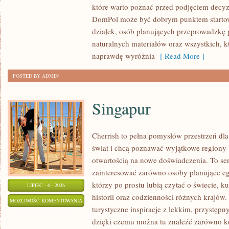
które warto poznać przed podjęciem decyz
WYKOŃCZENIA
DomPol może być dobrym punktem startowy
działek, osób planujących przeprowadzkę 
naturalnych materiałów oraz wszystkich, 
naprawdę wyróżnia
[ Read More ]
POSTED BY ADMIN
Singapur
Cherrish to pełna pomysłów przestrzeń dla
świat i chcą poznawać wyjątkowe regiony 
otwartością na nowe doświadczenia. To se
zainteresować zarówno osoby planujące egz
którzy po prostu lubią czytać o świecie, ku
LIPIEC - 6 - 2026
historii oraz codzienności różnych krajów.
SINGAPUR
MOŻLIWOŚĆ KOMENTOWANIA
turystyczne inspiracje z lekkim, przystę
ZOSTAŁA WYŁĄCZONA
dzięki czemu można tu znaleźć zarówno k