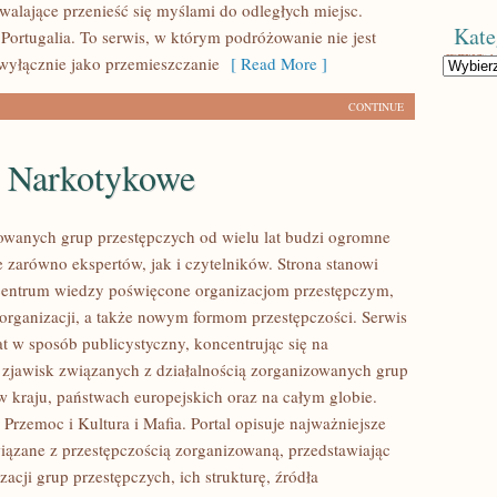
zwalające przenieść się myślami do odległych miejsc.
Kate
Portugalia. To serwis, w którym podróżowanie nie jest
wyłącznie jako przemieszczanie
[ Read More ]
Kategorie
CONTINUE
e Narkotykowe
owanych grup przestępczych od wielu lat budzi ogromne
e zarówno ekspertów, jak i czytelników. Strona stanowi
entrum wiedzy poświęcone organizacjom przestępczym,
 organizacji, a także nowym formom przestępczości. Serwis
at w sposób publicystyczny, koncentrując się na
 zjawisk związanych z działalnością zorganizowanych grup
w kraju, państwach europejskich oraz na całym globie.
Przemoc i Kultura i Mafia. Portal opisuje najważniejsze
iązane z przestępczością zorganizowaną, przedstawiając
acji grup przestępczych, ich strukturę, źródła