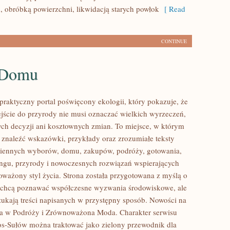
, obróbką powierzchni, likwidacją starych powłok
[ Read
CONTINUE
 Domu
praktyczny portal poświęcony ekologii, który pokazuje, że
ście do przyrody nie musi oznaczać wielkich wyrzeczeń,
h decyzji ani kosztownych zmian. To miejsce, w którym
 znaleźć wskazówki, przykłady oraz zrozumiałe teksty
ziennych wyborów, domu, zakupów, podróży, gotowania,
lingu, przyrody i nowoczesnych rozwiązań wspierających
oważony styl życia. Strona została przygotowana z myślą o
e chcą poznawać współczesne wyzwania środowiskowe, ale
zukają treści napisanych w przystępny sposób. Nowości na
ia w Podróży i Zrównoważona Moda. Charakter serwisu
os-Sułów można traktować jako zielony przewodnik dla