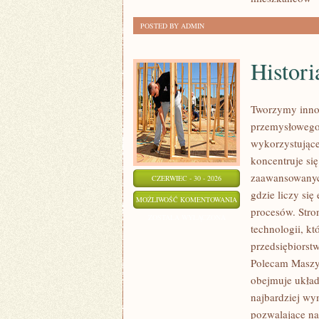
POSTED BY ADMIN
Histori
Tworzymy innow
przemysłowego,
wykorzystujące
koncentruje si
zaawansowanych
CZERWIEC - 30 - 2026
gdzie liczy si
HISTORIA
MOŻLIWOŚĆ KOMENTOWANIA
procesów. Stro
PRZEMYSŁU
ZOSTAŁA WYŁĄCZONA
technologii, k
przedsiębiorst
Polecam Maszyn
obejmuje układ
najbardziej w
pozwalające na