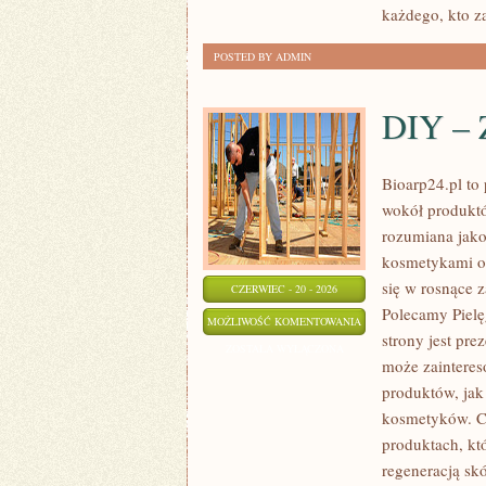
każdego, kto za
POSTED BY ADMIN
DIY – 
Bioarp24.pl to 
wokół produktó
rozumiana jako 
kosmetykami op
się w rosnące 
CZERWIEC - 20 - 2026
Polecamy Piel
DIY
MOŻLIWOŚĆ KOMENTOWANIA
strony jest pre
–
ZOSTAŁA WYŁĄCZONA
może zaintere
ZRÓB
produktów, jak
TO
kosmetyków. Ch
SAM
produktach, kt
regeneracją skó