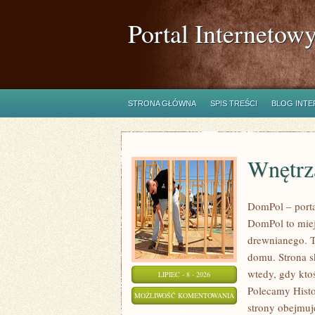
Portal Internetow
STRONA GŁÓWNA
SPIS TREŚCI
BLOG INT
Wnętrz
DomPol – port
DomPol to miej
drewnianego. T
domu. Strona s
wtedy, gdy kt
LIPIEC - 8 - 2026
Polecamy Histo
WNĘTRZA
MOŻLIWOŚĆ KOMENTOWANIA
strony obejmuj
I
ZOSTAŁA WYŁĄCZONA