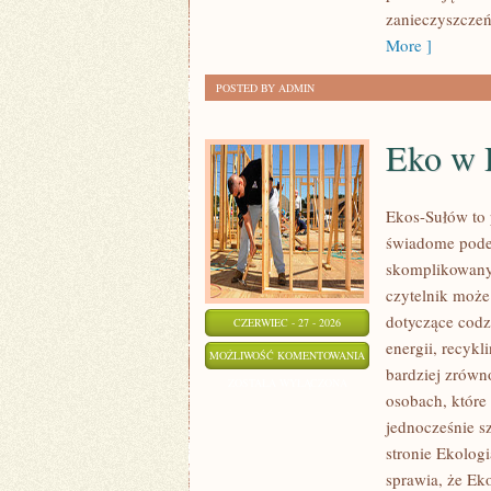
zanieczyszczeń
More ]
POSTED BY ADMIN
Eko w
Ekos-Sułów to 
świadome podej
skomplikowanyc
czytelnik może
dotyczące cod
CZERWIEC - 27 - 2026
energii, recyk
EKO
MOŻLIWOŚĆ KOMENTOWANIA
bardziej zrówn
W
ZOSTAŁA WYŁĄCZONA
osobach, któr
DOMU
jednocześnie s
stronie Ekolog
sprawia, że Ek