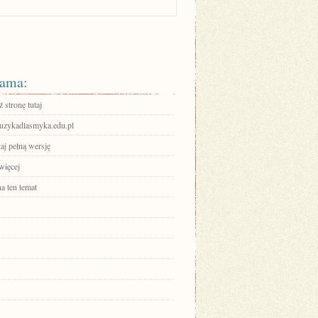
ama:
 stronę tutaj
zykadlasmyka.edu.pl
aj pełną wersję
więcej
a ten temat