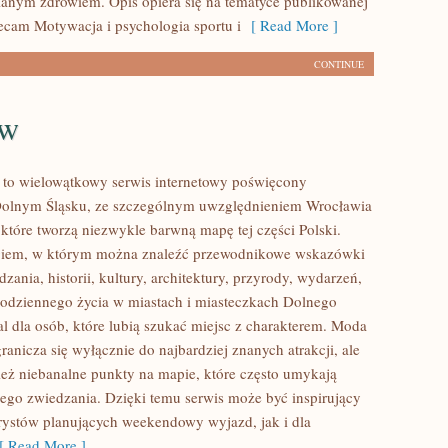
anym zdrowiem. Opis opiera się na tematyce publikowanej
lecam Motywacja i psychologia sportu i
[ Read More ]
CONTINUE
aw
to wielowątkowy serwis internetowy poświęcony
olnym Śląsku, ze szczególnym uwzględnieniem Wrocławia
 które tworzą niezwykle barwną mapę tej części Polski.
logiem, w którym można znaleźć przewodnikowe wskazówki
zania, historii, kultury, architektury, przyrody, wydarzeń,
 codziennego życia w miastach i miasteczkach Dolnego
al dla osób, które lubią szukać miejsc z charakterem. Moda
anicza się wyłącznie do najbardziej znanych atrakcji, ale
eż niebanalne punkty na mapie, które często umykają
ego zwiedzania. Dzięki temu serwis może być inspirujący
rystów planujących weekendowy wyjazd, jak i dla
 Read More ]