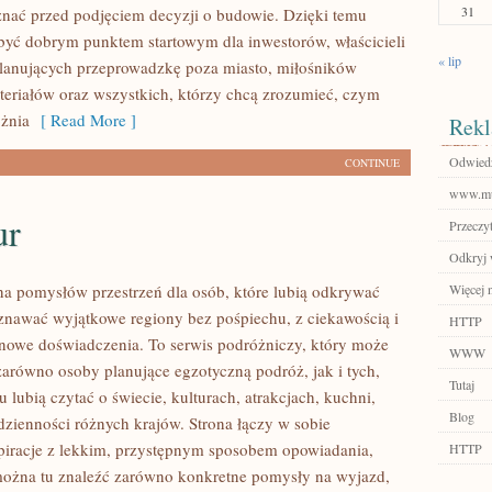
31
znać przed podjęciem decyzji o budowie. Dzięki temu
ć dobrym punktem startowym dla inwestorów, właścicieli
« lip
planujących przeprowadzkę poza miasto, miłośników
teriałów oraz wszystkich, którzy chcą zrozumieć, czym
żnia
[ Read More ]
Rekl
Odwiedź
CONTINUE
www.mu
ur
Przeczyt
Odkryj 
łna pomysłów przestrzeń dla osób, które lubią odkrywać
Więcej n
oznawać wyjątkowe regiony bez pośpiechu, z ciekawością i
HTTP
 nowe doświadczenia. To serwis podróżniczy, który może
WWW
zarówno osoby planujące egzotyczną podróż, jak i tych,
Tutaj
u lubią czytać o świecie, kulturach, atrakcjach, kuchni,
Blog
odzienności różnych krajów. Strona łączy w sobie
spiracje z lekkim, przystępnym sposobem opowiadania,
HTTP
ożna tu znaleźć zarówno konkretne pomysły na wyjazd,