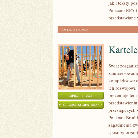
jak i teksty po
Polecam RPA i 
przedstawiane 
POSTED BY ADMIN
Kartel
Świat zorganiz
zainteresowani
kompleksowe c
ich rozwojowi,
prezentuje tem
LIPIEC - 4 - 2026
przedstawieniu
KARTELE
MOŻLIWOŚĆ KOMENTOWANIA
przestępczych 
NARKOTYKOWE
ZOSTAŁA WYŁĄCZONA
Polecam Broń i 
zagadnienia zw
sposoby organiz