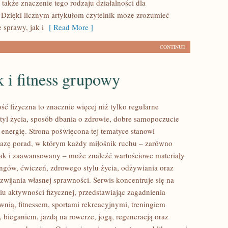
 także znaczenie tego rodzaju działalności dla
 Dzięki licznym artykułom czytelnik może zrozumieć
 sprawy, jak i
[ Read More ]
CONTINUE
 i fitness grupowy
ść fizyczna to znacznie więcej niż tylko regularne
styl życia, sposób dbania o zdrowie, dobre samopoczucie
 energię. Strona poświęcona tej tematyce stanowi
azę porad, w którym każdy miłośnik ruchu – zarówno
jak i zaawansowany – może znaleźć wartościowe materiały
ingów, ćwiczeń, zdrowego stylu życia, odżywiania oraz
wijania własnej sprawności. Serwis koncentruje się na
u aktywności fizycznej, przedstawiając zagadnienia
wnią, fitnessem, sportami rekreacyjnymi, treningiem
 bieganiem, jazdą na rowerze, jogą, regeneracją oraz