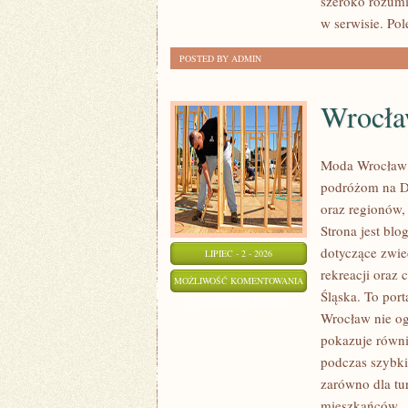
szeroko rozumi
w serwisie. Po
POSTED BY ADMIN
Wrocł
Moda Wrocław 
podróżom na D
oraz regionów,
Strona jest b
dotyczące zwied
LIPIEC - 2 - 2026
rekreacji oraz
WROCŁAW
MOŻLIWOŚĆ KOMENTOWANIA
Śląska. To port
ZOSTAŁA WYŁĄCZONA
Wrocław nie ogr
pokazuje równi
podczas szybki
zarówno dla tu
mieszkańców
[