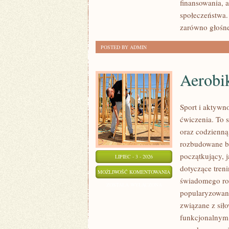
finansowania, a
społeczeństwa.
zarówno głośne
POSTED BY ADMIN
Aerobik
Sport i aktywno
ćwiczenia. To 
oraz codzienną
rozbudowane b
początkujący, 
LIPIEC - 3 - 2026
dotyczące tren
AEROBIK
MOŻLIWOŚĆ KOMENTOWANIA
świadomego roz
I
ZOSTAŁA WYŁĄCZONA
popularyzowani
FITNESS
związane z siło
GRUPOWY
funkcjonalnym,