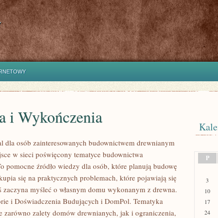
y
ERNETOWY
a i Wykończenia
Kale
al dla osób zainteresowanych budownictwem drewnianym
sce w sieci poświęcony tematyce budownictwa
P
o pomocne źródło wiedzy dla osób, które planują budowę
kupia się na praktycznych problemach, które pojawiają się
3
oś zaczyna myśleć o własnym domu wykonanym z drewna.
10
rie i Doświadczenia Budujących i DomPol. Tematyka
17
e zarówno zalety domów drewnianych, jak i ograniczenia,
24