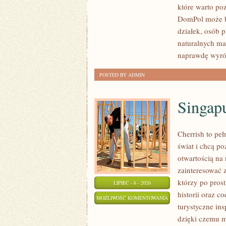
które warto po
WYKOŃCZENIA
DomPol może by
działek, osób 
naturalnych ma
naprawdę wyró
POSTED BY ADMIN
Singap
Cherrish to pe
świat i chcą p
otwartością na
zainteresować 
którzy po prost
LIPIEC - 6 - 2026
historii oraz c
SINGAPUR
MOŻLIWOŚĆ KOMENTOWANIA
turystyczne in
ZOSTAŁA WYŁĄCZONA
dzięki czemu m