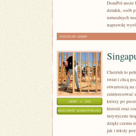
DomPol może by
działek, osób 
naturalnych ma
naprawdę wyró
POSTED BY ADMIN
Singap
Cherrish to pe
świat i chcą p
otwartością na
zainteresować 
którzy po prost
LIPIEC - 6 - 2026
historii oraz c
SINGAPUR
MOŻLIWOŚĆ KOMENTOWANIA
turystyczne in
ZOSTAŁA WYŁĄCZONA
dzięki czemu m
jak i teksty po