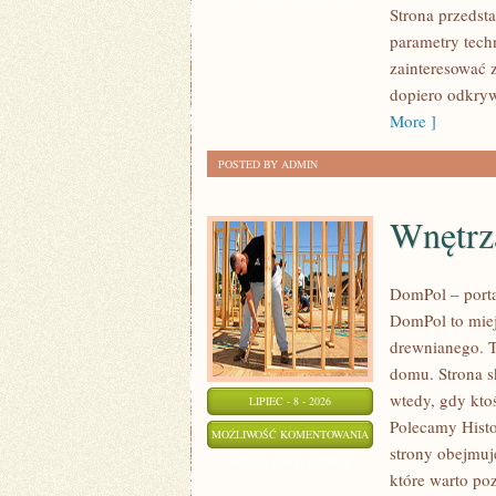
Strona przedsta
SPOTKANIA
parametry tech
KLASYKÓW
zainteresować 
dopiero odkryw
More ]
POSTED BY ADMIN
Wnętrz
DomPol – port
DomPol to miej
drewnianego. T
domu. Strona s
wtedy, gdy kt
LIPIEC - 8 - 2026
Polecamy Histo
WNĘTRZA
MOŻLIWOŚĆ KOMENTOWANIA
strony obejmuj
I
ZOSTAŁA WYŁĄCZONA
które warto po
WYKOŃCZENIA