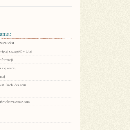
ama:
ełen tekst
więcej szczegółów tutaj
informacji
 się więcej
utaj
shkatulkachudes.com
olbrooksrealestate.com