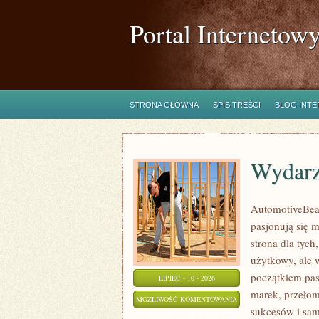
Portal Internetow
STRONA GŁÓWNA
SPIS TREŚCI
BLOG INT
Wydarz
AutomotiveBear
pasjonują się 
strona dla tych
użytkowy, ale 
początkiem pas
LIPIEC - 10 - 2026
marek, przeło
WYDARZENIA
MOŻLIWOŚĆ KOMENTOWANIA
sukcesów i sam
I
ZOSTAŁA WYŁĄCZONA