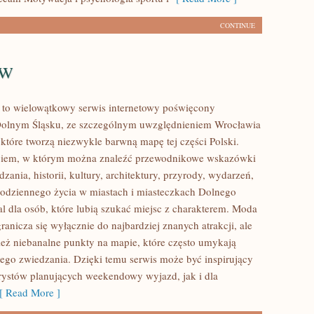
CONTINUE
aw
to wielowątkowy serwis internetowy poświęcony
olnym Śląsku, ze szczególnym uwzględnieniem Wrocławia
 które tworzą niezwykle barwną mapę tej części Polski.
logiem, w którym można znaleźć przewodnikowe wskazówki
zania, historii, kultury, architektury, przyrody, wydarzeń,
 codziennego życia w miastach i miasteczkach Dolnego
al dla osób, które lubią szukać miejsc z charakterem. Moda
anicza się wyłącznie do najbardziej znanych atrakcji, ale
eż niebanalne punkty na mapie, które często umykają
ego zwiedzania. Dzięki temu serwis może być inspirujący
rystów planujących weekendowy wyjazd, jak i dla
 Read More ]