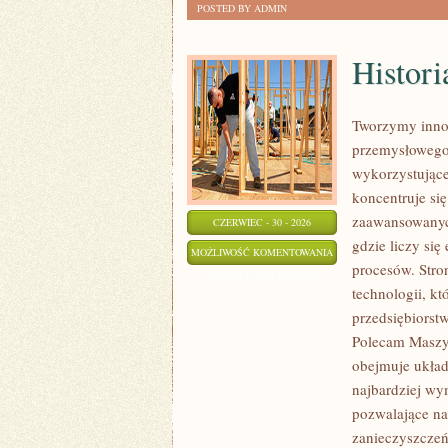
POSTED BY ADMIN
Histori
Tworzymy innow
przemysłowego,
wykorzystujące
koncentruje si
zaawansowanych
CZERWIEC - 30 - 2026
gdzie liczy si
HISTORIA
MOŻLIWOŚĆ KOMENTOWANIA
procesów. Stro
PRZEMYSŁU
ZOSTAŁA WYŁĄCZONA
technologii, k
przedsiębiorst
Polecam Maszyn
obejmuje układ
najbardziej w
pozwalające na
zanieczyszczeń