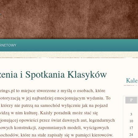
y
ERNETOWY
enia i Spotkania Klasyków
Kale
ings.pl to miejsce stworzone z myślą o osobach, które
motoryzacją w jej najbardziej emocjonującym wydaniu. To
P
, którzy nie patrzą na samochód wyłącznie jak na pojazd
widzą w nim kulturę. Każdy poradnik może stać się
3
jonującej opowieści przez świat dawnych aut, legendarnych
10
mowych konstrukcji, zapomnianych modeli, wyścigowych
17
ochodów, które na stałe zapisały się w pamięci kierowców.
24