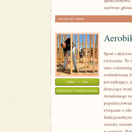
społeczeństwa.
zarówno głośne
POSTED BY ADMIN
Aerobik
Sport i aktywno
ćwiczenia. To 
oraz codzienną
rozbudowane b
początkujący, 
LIPIEC - 3 - 2026
dotyczące tren
AEROBIK
MOŻLIWOŚĆ KOMENTOWANIA
świadomego roz
I
ZOSTAŁA WYŁĄCZONA
popularyzowani
FITNESS
związane z siło
GRUPOWY
funkcjonalnym,
szeroko rozumi
w serwisie. Po