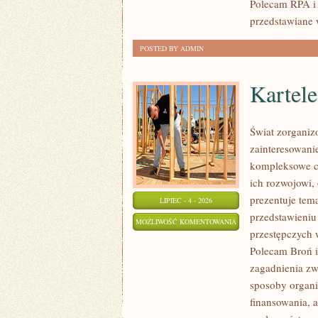
Polecam RPA i 
przedstawiane 
POSTED BY ADMIN
Kartel
Świat zorganiz
zainteresowani
kompleksowe c
ich rozwojowi,
prezentuje tem
LIPIEC - 4 - 2026
przedstawieniu
KARTELE
MOŻLIWOŚĆ KOMENTOWANIA
przestępczych 
NARKOTYKOWE
ZOSTAŁA WYŁĄCZONA
Polecam Broń i 
zagadnienia zw
sposoby organiz
finansowania, a