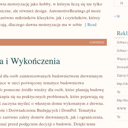
31
wia motoryzację jako hobby, w którym liczą się nie tylko
niczne, ale również design. AutomotiveBearings.pl może
« lip
zarówno miłośników klasyków, jak i czytelników, którzy
ają, dlaczego dawna motoryzacja ma w sobie
[ Read
Rekl
Zobacz p
CONTINUE
Zobacz 
a i Wykończenia
Więcej 
Dowiedz
al dla osób zainteresowanych budownictwem drewnianym
Zajrzyj t
sce w sieci poświęcony tematyce budownictwa
http://
o pomocne źródło wiedzy dla osób, które planują budowę
Tu
kupia się na praktycznych problemach, które pojawiają się
http://h
oś zaczyna myśleć o własnym domu wykonanym z drewna.
WWW
rie i Doświadczenia Budujących i DomPol. Tematyka
e zarówno zalety domów drewnianych, jak i ograniczenia,
Tu
znać przed podjęciem decyzji o budowie. Dzięki temu