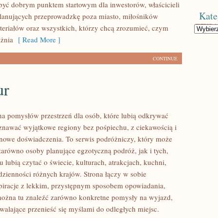
ć dobrym punktem startowym dla inwestorów, właścicieli
Kate
planujących przeprowadzkę poza miasto, miłośników
teriałów oraz wszystkich, którzy chcą zrozumieć, czym
Kategorie
żnia
[ Read More ]
CONTINUE
ur
łna pomysłów przestrzeń dla osób, które lubią odkrywać
oznawać wyjątkowe regiony bez pośpiechu, z ciekawością i
 nowe doświadczenia. To serwis podróżniczy, który może
zarówno osoby planujące egzotyczną podróż, jak i tych,
u lubią czytać o świecie, kulturach, atrakcjach, kuchni,
odzienności różnych krajów. Strona łączy w sobie
spiracje z lekkim, przystępnym sposobem opowiadania,
ożna tu znaleźć zarówno konkretne pomysły na wyjazd,
zwalające przenieść się myślami do odległych miejsc.