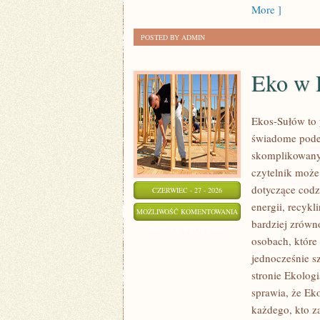
More ]
POSTED BY ADMIN
Eko w
Ekos-Sułów to 
świadome podej
skomplikowanyc
czytelnik może
dotyczące cod
CZERWIEC - 27 - 2026
energii, recyk
EKO
MOŻLIWOŚĆ KOMENTOWANIA
bardziej zrówn
W
ZOSTAŁA WYŁĄCZONA
osobach, któr
DOMU
jednocześnie s
stronie Ekolog
sprawia, że Ek
każdego, kto za