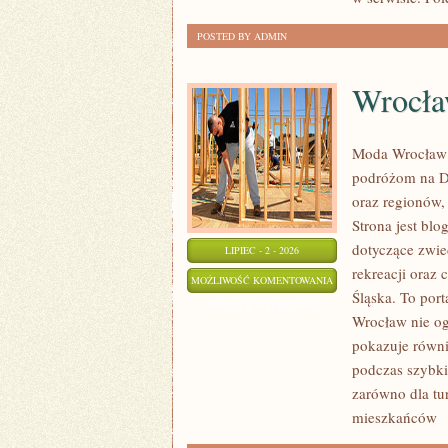
POSTED BY ADMIN
Wrocł
Moda Wrocław 
podróżom na D
oraz regionów,
Strona jest b
dotyczące zwied
LIPIEC - 2 - 2026
rekreacji oraz
WROCŁAW
MOŻLIWOŚĆ KOMENTOWANIA
Śląska. To port
ZOSTAŁA WYŁĄCZONA
Wrocław nie ogr
pokazuje równi
podczas szybki
zarówno dla tu
mieszkańców
[