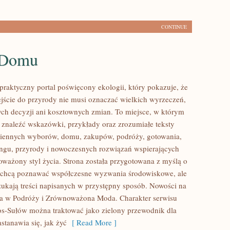
CONTINUE
 Domu
praktyczny portal poświęcony ekologii, który pokazuje, że
ście do przyrody nie musi oznaczać wielkich wyrzeczeń,
h decyzji ani kosztownych zmian. To miejsce, w którym
 znaleźć wskazówki, przykłady oraz zrozumiałe teksty
ziennych wyborów, domu, zakupów, podróży, gotowania,
lingu, przyrody i nowoczesnych rozwiązań wspierających
oważony styl życia. Strona została przygotowana z myślą o
e chcą poznawać współczesne wyzwania środowiskowe, ale
zukają treści napisanych w przystępny sposób. Nowości na
ia w Podróży i Zrównoważona Moda. Charakter serwisu
os-Sułów można traktować jako zielony przewodnik dla
stanawia się, jak żyć
[ Read More ]