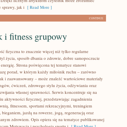
 Dzięki licznym artykułom czytelnik może zrozumieć
 sprawy, jak i
[ Read More ]
CONTINUE
 i fitness grupowy
ść fizyczna to znacznie więcej niż tylko regularne
styl życia, sposób dbania o zdrowie, dobre samopoczucie
 energię. Strona poświęcona tej tematyce stanowi
azę porad, w którym każdy miłośnik ruchu – zarówno
jak i zaawansowany – może znaleźć wartościowe materiały
ingów, ćwiczeń, zdrowego stylu życia, odżywiania oraz
wijania własnej sprawności. Serwis koncentruje się na
u aktywności fizycznej, przedstawiając zagadnienia
wnią, fitnessem, sportami rekreacyjnymi, treningiem
 bieganiem, jazdą na rowerze, jogą, regeneracją oraz
anym zdrowiem. Opis opiera się na tematyce publikowanej
lecam Motywacja i psychologia sportu i
[ Read More ]