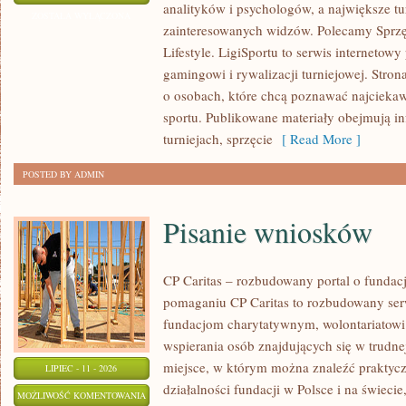
analityków i psychologów, a największe tu
I
ZOSTAŁA WYŁĄCZONA
zainteresowanych widzów. Polecamy Sprzęt
PROGNOZY
Lifestyle. LigiSportu to serwis internetow
gamingowi i rywalizacji turniejowej. Stro
o osobach, które chcą poznawać najciekaw
sportu. Publikowane materiały obejmują i
turniejach, sprzęcie
[ Read More ]
POSTED BY ADMIN
Pisanie wniosków
CP Caritas – rozbudowany portal o fundac
pomaganiu CP Caritas to rozbudowany ser
fundacjom charytatywnym, wolontariatow
wspierania osób znajdujących się w trudnej 
miejsce, w którym można znaleźć praktycz
LIPIEC - 11 - 2026
działalności fundacji w Polsce i na świec
PISANIE
MOŻLIWOŚĆ KOMENTOWANIA