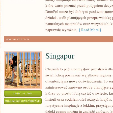
I
ZOSTAŁA WYŁĄCZONA
które warto poznać przed podjęciem decyz
WYKOŃCZENIA
DomPol może być dobrym punktem startowy
działek, osób planujących przeprowadzkę 
naturalnych materiałów oraz wszystkich, 
naprawdę wyróżnia
[ Read More ]
POSTED BY ADMIN
Singapur
Cherrish to pełna pomysłów przestrzeń dla
świat i chcą poznawać wyjątkowe regiony 
otwartością na nowe doświadczenia. To se
zainteresować zarówno osoby planujące egz
którzy po prostu lubią czytać o świecie, ku
LIPIEC - 6 - 2026
historii oraz codzienności różnych krajów.
SINGAPUR
MOŻLIWOŚĆ KOMENTOWANIA
turystyczne inspiracje z lekkim, przystę
ZOSTAŁA WYŁĄCZONA
dzięki czemu można tu znaleźć zarówno k