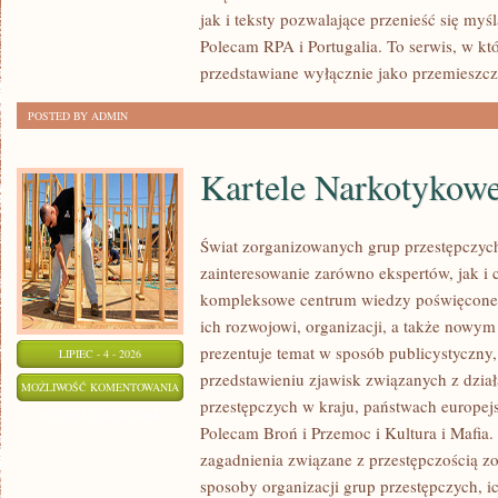
jak i teksty pozwalające przenieść się myś
Polecam RPA i Portugalia. To serwis, w kt
przedstawiane wyłącznie jako przemieszcz
POSTED BY ADMIN
Kartele Narkotykow
Świat zorganizowanych grup przestępczych
zainteresowanie zarówno ekspertów, jak i 
kompleksowe centrum wiedzy poświęcone 
ich rozwojowi, organizacji, a także nowym
prezentuje temat w sposób publicystyczny,
LIPIEC - 4 - 2026
przedstawieniu zjawisk związanych z dzia
KARTELE
MOŻLIWOŚĆ KOMENTOWANIA
przestępczych w kraju, państwach europejs
NARKOTYKOWE
ZOSTAŁA WYŁĄCZONA
Polecam Broń i Przemoc i Kultura i Mafia. 
zagadnienia związane z przestępczością z
sposoby organizacji grup przestępczych, ic