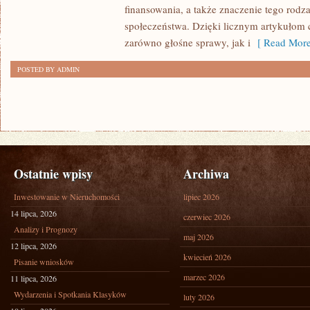
finansowania, a także znaczenie tego rodza
społeczeństwa. Dzięki licznym artykułom
zarówno głośne sprawy, jak i
[ Read More
POSTED BY ADMIN
Ostatnie wpisy
Archiwa
Inwestowanie w Nieruchomości
lipiec 2026
14 lipca, 2026
czerwiec 2026
Analizy i Prognozy
maj 2026
12 lipca, 2026
kwiecień 2026
Pisanie wniosków
marzec 2026
11 lipca, 2026
Wydarzenia i Spotkania Klasyków
luty 2026