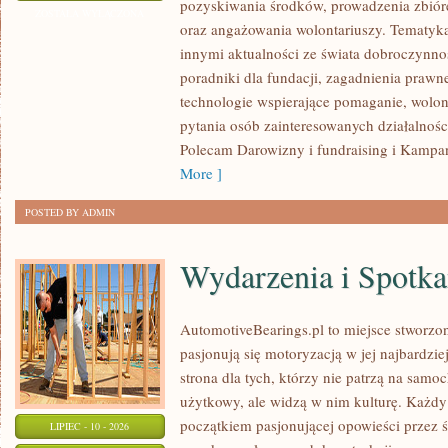
pozyskiwania środków, prowadzenia zbiór
WNIOSKÓW
ZOSTAŁA WYŁĄCZONA
oraz angażowania wolontariuszy. Tematyk
innymi aktualności ze świata dobroczynnoś
poradniki dla fundacji, zagadnienia prawn
technologie wspierające pomaganie, wolon
pytania osób zainteresowanych działalnośc
Polecam Darowizny i fundraising i Kampan
More ]
POSTED BY ADMIN
Wydarzenia i Spotk
AutomotiveBearings.pl to miejsce stworzo
pasjonują się motoryzacją w jej najbardz
strona dla tych, którzy nie patrzą na samo
użytkowy, ale widzą w nim kulturę. Każdy
początkiem pasjonującej opowieści przez 
LIPIEC - 10 - 2026