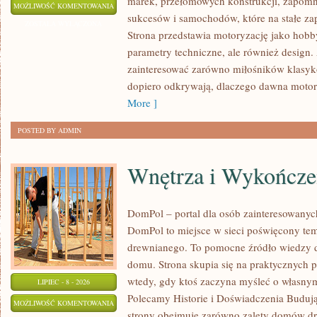
marek, przełomowych konstrukcji, zapom
WYDARZENIA
MOŻLIWOŚĆ KOMENTOWANIA
sukcesów i samochodów, które na stałe zap
I
ZOSTAŁA WYŁĄCZONA
Strona przedstawia motoryzację jako hobby
SPOTKANIA
parametry techniczne, ale również design
KLASYKÓW
zainteresować zarówno miłośników klasykó
dopiero odkrywają, dlaczego dawna motor
More ]
POSTED BY ADMIN
Wnętrza i Wykończe
DomPol – portal dla osób zainteresowan
DomPol to miejsce w sieci poświęcony te
drewnianego. To pomocne źródło wiedzy d
domu. Strona skupia się na praktycznych p
wtedy, gdy ktoś zaczyna myśleć o włas
LIPIEC - 8 - 2026
Polecamy Historie i Doświadczenia Buduj
WNĘTRZA
MOŻLIWOŚĆ KOMENTOWANIA
strony obejmuje zarówno zalety domów dre