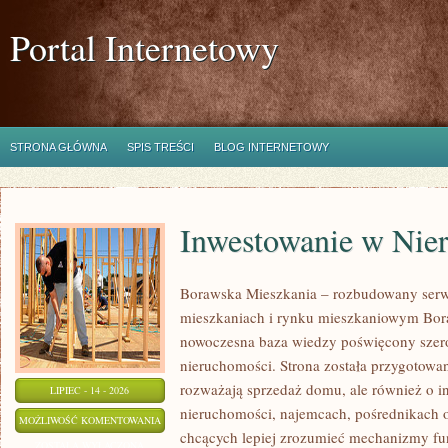
Portal Internetowy
STRONA GŁÓWNA
SPIS TREŚCI
BLOG INTERNETOWY
Inwestowanie w Nie
Borawska Mieszkania – rozbudowany serw
mieszkaniach i rynku mieszkaniowym Bor
nowoczesna baza wiedzy poświęcony szer
nieruchomości. Strona została przygotowa
rozważają sprzedaż domu, ale również o in
LIPIEC - 14 - 2026
nieruchomości, najemcach, pośrednikach o
INWESTOWANIE
MOŻLIWOŚĆ KOMENTOWANIA
chcących lepiej zrozumieć mechanizmy f
W
ZOSTAŁA WYŁĄCZONA