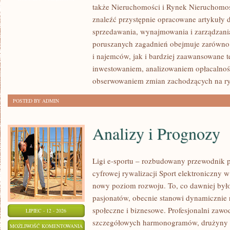
także Nieruchomości i Rynek Nieruchomoś
NIERUCHOMOŚCI
znaleźć przystępnie opracowane artykuły 
sprzedawania, wynajmowania i zarządzani
poruszanych zagadnień obejmuje zarówno 
i najemców, jak i bardziej zaawansowane 
inwestowaniem, analizowaniem opłacalnoś
obserwowaniem zmian zachodzących na r
POSTED BY ADMIN
Analizy i Prognozy
Ligi e-sportu – rozbudowany przewodnik po
cyfrowej rywalizacji Sport elektroniczny w 
nowy poziom rozwoju. To, co dawniej było
pasjonatów, obecnie stanowi dynamicznie r
społeczne i biznesowe. Profesjonalni zawo
LIPIEC - 12 - 2026
szczegółowych harmonogramów, drużyny z
ANALIZY
MOŻLIWOŚĆ KOMENTOWANIA