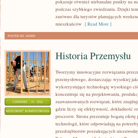
pokazuje również niebanalne punkty na ma
podczas szybkiego zwiedzania. Dzięki tem
zarówno dla turystów planujących weekend
mieszkańców
[ Read More ]
POSTED BY ADMIN
Historia Przemysłu
Tworzymy innowacyjne rozwiązania przezn
przemysłowego, dostarczając wysokiej jak
wykorzystujące technologię wysokiego ciś
koncentruje się na projektowaniu, produkc
zaawansowanych rozwiązań, które znajduj
CZERWIEC - 30 - 2026
gdzie liczy się efektywność, dokładność
HISTORIA
MOŻLIWOŚĆ KOMENTOWANIA
procesów. Strona prezentuje bogatą ofertę
PRZEMYSŁU
ZOSTAŁA WYŁĄCZONA
technologii, które odpowiadają na potrze
przedsiębiorstw poszukujących niezawodn