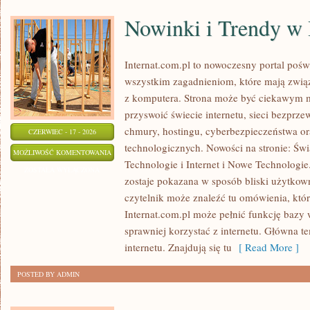
Nowinki i Trendy w 
Internat.com.pl to nowoczesny portal poś
wszystkim zagadnieniom, które mają zwią
z komputera. Strona może być ciekawym m
przyswoić świecie internetu, sieci bezpr
chmury, hostingu, cyberbezpieczeństwa o
CZERWIEC - 17 - 2026
technologicznych. Nowości na stronie: Św
NOWINKI
MOŻLIWOŚĆ KOMENTOWANIA
Technologie i Internet i Nowe Technologie.
I
ZOSTAŁA WYŁĄCZONA
zostaje pokazana w sposób bliski użytkown
TRENDY
czytelnik może znaleźć tu omówienia, któ
W
Internat.com.pl może pełnić funkcję bazy 
INTERNECIE
sprawniej korzystać z internetu. Główna t
internetu. Znajdują się tu
[ Read More ]
POSTED BY ADMIN