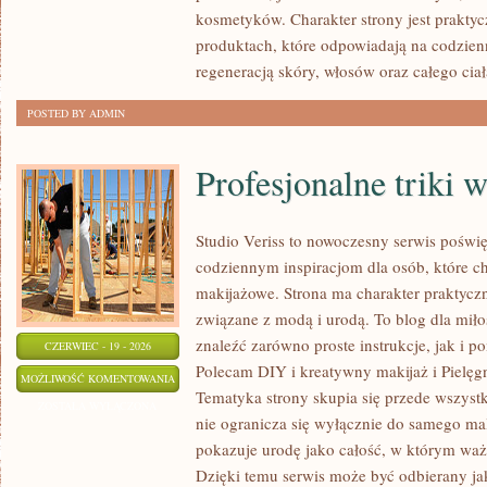
TO
kosmetyków. Charakter strony jest praktyc
SAM
produktach, które odpowiadają na codzien
regeneracją skóry, włosów oraz całego ciał
POSTED BY ADMIN
Profesjonalne triki 
Studio Veriss to nowoczesny serwis poświ
codziennym inspiracjom dla osób, które ch
makijażowe. Strona ma charakter praktyczn
związane z modą i urodą. To blog dla mił
znaleźć zarówno proste instrukcje, jak i 
CZERWIEC - 19 - 2026
Polecam DIY i kreatywny makijaż i Pielęgn
PROFESJONALNE
MOŻLIWOŚĆ KOMENTOWANIA
Tematyka strony skupia się przede wszystk
TRIKI
ZOSTAŁA WYŁĄCZONA
nie ogranicza się wyłącznie do samego mal
WIZAŻYSTÓW
pokazuje urodę jako całość, w którym ważn
Dzięki temu serwis może być odbierany ja