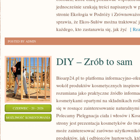
DOMU
jednocześnie szukają treści napisanych w
stronie Ekologia w Podróży i Zrównoważo
sprawia, że Ekos-Sułów można traktować j
każdego, kto zastanawia się, jak żyć
[ Rea
POSTED BY ADMIN
DIY – Zrób to sam
Bioarp24.pl to platforma informacyjno-ofer
wokół produktów kosmetycznych inspirowa
rozumiana jako praktyczne źródło informacj
kosmetykami opartymi na składnikach rośli
się w rosnące zainteresowanie naturalnym
CZERWIEC - 20 - 2026
Polecamy Pielęgnacja ciała i włosów i 
DIY
MOŻLIWOŚĆ KOMENTOWANIA
strony jest prezentacja kosmetyków do twar
–
ZOSTAŁA WYŁĄCZONA
może zainteresować zarówno użytkownik
ZRÓB
produktów, jak i odbiorców hurtowych, k