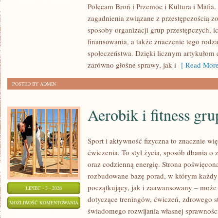
Polecam Broń i Przemoc i Kultura i Mafia. 
zagadnienia związane z przestępczością z
sposoby organizacji grup przestępczych, ic
finansowania, a także znaczenie tego rodza
społeczeństwa. Dzięki licznym artykułom
zarówno głośne sprawy, jak i
[ Read More
POSTED BY ADMIN
Aerobik i fitness gr
Sport i aktywność fizyczna to znacznie wię
ćwiczenia. To styl życia, sposób dbania o
oraz codzienną energię. Strona poświęcona
rozbudowane bazę porad, w którym każdy
początkujący, jak i zaawansowany – może 
LIPIEC - 3 - 2026
dotyczące treningów, ćwiczeń, zdrowego st
AEROBIK
MOŻLIWOŚĆ KOMENTOWANIA
świadomego rozwijania własnej sprawności
I
ZOSTAŁA WYŁĄCZONA