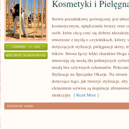
Kosmetyki i Pielęgn
Serwis poradnikowy poświęcony jest ubior
kosmetycznym, upiększaniu twarzy oraz c
osób, które chcą czuć się dobrze niezależn
stworzone z myślą o czytelnikach, którzy 
dotyczących stylizacji, pielęgnacji skóry,
CZERWIEC - 15 - 2026
trików. Strona łączy lekki charakter bloga
KOSMETYKI
MOŻLIWOŚĆ KOMENTOWANIA
interesują się modą dla pełniejszych sylw
I
ZOSTAŁA WYŁĄCZONA
urodą bez sztywnych schematów. Polecamy 
PIELĘGNACJA
Stylizacje na Specjalne Okazje. Na stronie
dotyczące tego, jak tworzyć stylizacje, a
elementem serwisu są inspiracje ubraniowe
atrakcyjny
[ Read More ]
POSTED BY ADMIN