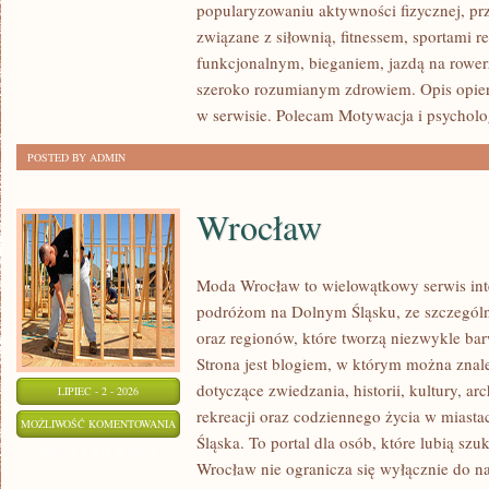
popularyzowaniu aktywności fizycznej, pr
FITNESS
związane z siłownią, fitnessem, sportami r
GRUPOWY
funkcjonalnym, bieganiem, jazdą na rowerz
szeroko rozumianym zdrowiem. Opis opier
w serwisie. Polecam Motywacja i psycholog
POSTED BY ADMIN
Wrocław
Moda Wrocław to wielowątkowy serwis in
podróżom na Dolnym Śląsku, ze szczegó
oraz regionów, które tworzą niezwykle bar
Strona jest blogiem, w którym można zn
dotyczące zwiedzania, historii, kultury, ar
LIPIEC - 2 - 2026
rekreacji oraz codziennego życia w miast
WROCŁAW
MOŻLIWOŚĆ KOMENTOWANIA
Śląska. To portal dla osób, które lubią sz
ZOSTAŁA WYŁĄCZONA
Wrocław nie ogranicza się wyłącznie do naj