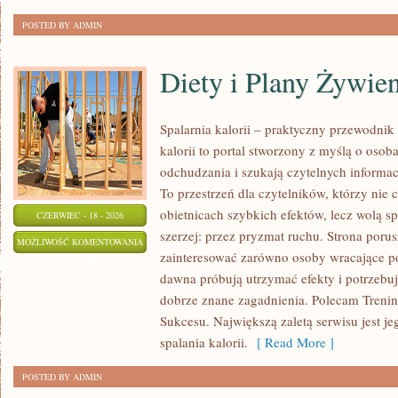
POSTED BY ADMIN
Diety i Plany Żywie
Spalarnia kalorii – praktyczny przewodnik
kalorii to portal stworzony z myślą o osob
odchudzania i szukają czytelnych informa
To przestrzeń dla czytelników, którzy nie 
obietnicach szybkich efektów, lecz wolą sp
CZERWIEC - 18 - 2026
szerzej: przez pryzmat ruchu. Strona poru
DIETY
MOŻLIWOŚĆ KOMENTOWANIA
zainteresować zarówno osoby wracające po 
I
ZOSTAŁA WYŁĄCZONA
dawna próbują utrzymać efekty i potrzebuj
PLANY
dobrze znane zagadnienia. Polecam Treningi
ŻYWIENIOWE
Sukcesu. Największą zaletą serwisu jest j
spalania kalorii.
[ Read More ]
POSTED BY ADMIN