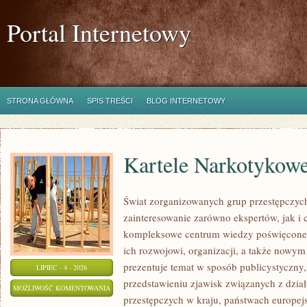
Portal Internetowy
STRONA GŁÓWNA
SPIS TREŚCI
BLOG INTERNETOWY
Kartele Narkotykow
Świat zorganizowanych grup przestępczych
zainteresowanie zarówno ekspertów, jak i 
kompleksowe centrum wiedzy poświęcone 
ich rozwojowi, organizacji, a także nowym
prezentuje temat w sposób publicystyczny,
LIPIEC - 4 - 2026
przedstawieniu zjawisk związanych z dzia
KARTELE
MOŻLIWOŚĆ KOMENTOWANIA
przestępczych w kraju, państwach europejs
NARKOTYKOWE
ZOSTAŁA WYŁĄCZONA