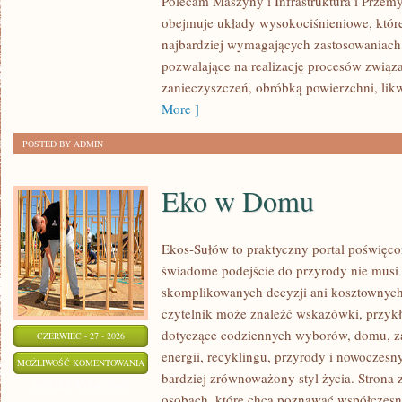
Polecam Maszyny i Infrastruktura i Przemy
obejmuje układy wysokociśnieniowe, które
najbardziej wymagających zastosowaniac
pozwalające na realizację procesów zwią
zanieczyszczeń, obróbką powierzchni, lik
More ]
POSTED BY ADMIN
Eko w Domu
Ekos-Sułów to praktyczny portal poświęcon
świadome podejście do przyrody nie musi
skomplikowanych decyzji ani kosztownych
czytelnik może znaleźć wskazówki, przykł
dotyczące codziennych wyborów, domu, z
CZERWIEC - 27 - 2026
energii, recyklingu, przyrody i nowoczes
EKO
MOŻLIWOŚĆ KOMENTOWANIA
bardziej zrównoważony styl życia. Strona 
W
ZOSTAŁA WYŁĄCZONA
osobach, które chcą poznawać współczesn