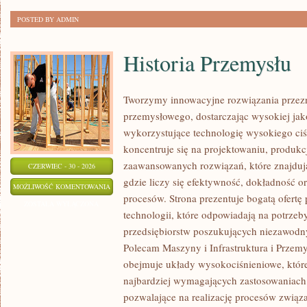
POSTED BY ADMIN
Historia Przemysłu
Tworzymy innowacyjne rozwiązania przezn
przemysłowego, dostarczając wysokiej jak
wykorzystujące technologię wysokiego ciś
koncentruje się na projektowaniu, produkc
zaawansowanych rozwiązań, które znajduj
CZERWIEC - 30 - 2026
gdzie liczy się efektywność, dokładność
HISTORIA
MOŻLIWOŚĆ KOMENTOWANIA
procesów. Strona prezentuje bogatą ofertę
PRZEMYSŁU
ZOSTAŁA WYŁĄCZONA
technologii, które odpowiadają na potrze
przedsiębiorstw poszukujących niezawodn
Polecam Maszyny i Infrastruktura i Przemy
obejmuje układy wysokociśnieniowe, które
najbardziej wymagających zastosowaniac
pozwalające na realizację procesów zwią