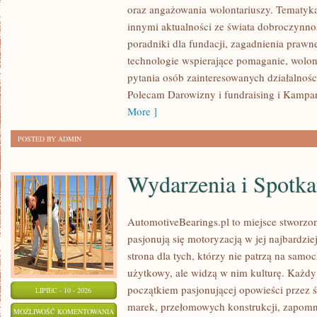
oraz angażowania wolontariuszy. Tematyk
innymi aktualności ze świata dobroczynnoś
poradniki dla fundacji, zagadnienia prawn
technologie wspierające pomaganie, wolon
pytania osób zainteresowanych działalnośc
Polecam Darowizny i fundraising i Kampan
More ]
POSTED BY ADMIN
Wydarzenia i Spotk
AutomotiveBearings.pl to miejsce stworzo
pasjonują się motoryzacją w jej najbardz
strona dla tych, którzy nie patrzą na samo
użytkowy, ale widzą w nim kulturę. Każdy
początkiem pasjonującej opowieści przez 
LIPIEC - 10 - 2026
marek, przełomowych konstrukcji, zapom
WYDARZENIA
MOŻLIWOŚĆ KOMENTOWANIA