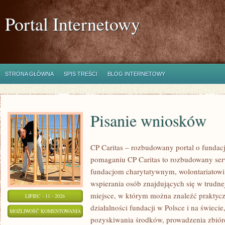
Portal Internetowy
STRONA GŁÓWNA
SPIS TREŚCI
BLOG INTERNETOWY
Pisanie wniosków
CP Caritas – rozbudowany portal o fundac
pomaganiu CP Caritas to rozbudowany ser
fundacjom charytatywnym, wolontariatow
wspierania osób znajdujących się w trudnej 
miejsce, w którym można znaleźć praktycz
LIPIEC - 11 - 2026
działalności fundacji w Polsce i na świec
PISANIE
MOŻLIWOŚĆ KOMENTOWANIA
pozyskiwania środków, prowadzenia zbiór
WNIOSKÓW
ZOSTAŁA WYŁĄCZONA