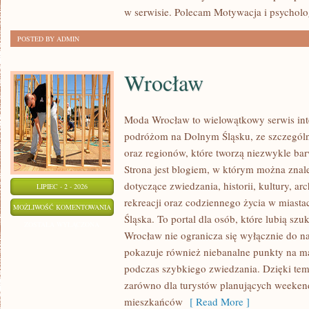
w serwisie. Polecam Motywacja i psycholog
POSTED BY ADMIN
Wrocław
Moda Wrocław to wielowątkowy serwis in
podróżom na Dolnym Śląsku, ze szczegó
oraz regionów, które tworzą niezwykle bar
Strona jest blogiem, w którym można zn
dotyczące zwiedzania, historii, kultury, ar
LIPIEC - 2 - 2026
rekreacji oraz codziennego życia w miast
WROCŁAW
MOŻLIWOŚĆ KOMENTOWANIA
Śląska. To portal dla osób, które lubią sz
ZOSTAŁA WYŁĄCZONA
Wrocław nie ogranicza się wyłącznie do naj
pokazuje również niebanalne punkty na ma
podczas szybkiego zwiedzania. Dzięki tem
zarówno dla turystów planujących weekend
mieszkańców
[ Read More ]