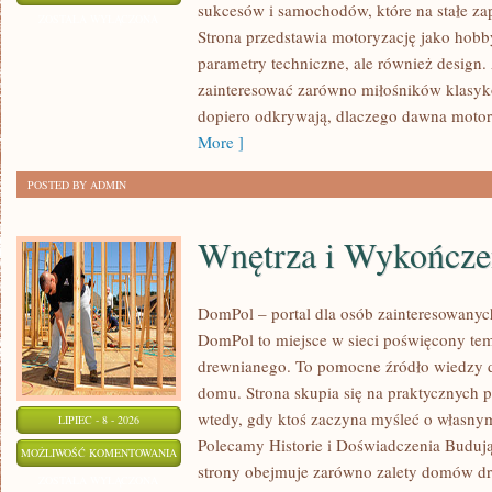
sukcesów i samochodów, które na stałe zap
I
ZOSTAŁA WYŁĄCZONA
Strona przedstawia motoryzację jako hobby
SPOTKANIA
parametry techniczne, ale również design
KLASYKÓW
zainteresować zarówno miłośników klasykó
dopiero odkrywają, dlaczego dawna motor
More ]
POSTED BY ADMIN
Wnętrza i Wykończe
DomPol – portal dla osób zainteresowan
DomPol to miejsce w sieci poświęcony te
drewnianego. To pomocne źródło wiedzy d
domu. Strona skupia się na praktycznych p
wtedy, gdy ktoś zaczyna myśleć o włas
LIPIEC - 8 - 2026
Polecamy Historie i Doświadczenia Buduj
WNĘTRZA
MOŻLIWOŚĆ KOMENTOWANIA
strony obejmuje zarówno zalety domów dre
I
ZOSTAŁA WYŁĄCZONA