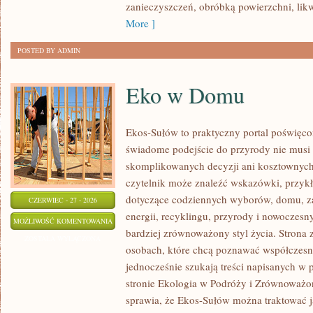
zanieczyszczeń, obróbką powierzchni, lik
More ]
POSTED BY ADMIN
Eko w Domu
Ekos-Sułów to praktyczny portal poświęcon
świadome podejście do przyrody nie musi
skomplikowanych decyzji ani kosztownych
czytelnik może znaleźć wskazówki, przykł
dotyczące codziennych wyborów, domu, z
CZERWIEC - 27 - 2026
energii, recyklingu, przyrody i nowoczes
EKO
MOŻLIWOŚĆ KOMENTOWANIA
bardziej zrównoważony styl życia. Strona 
W
ZOSTAŁA WYŁĄCZONA
osobach, które chcą poznawać współczesn
DOMU
jednocześnie szukają treści napisanych w
stronie Ekologia w Podróży i Zrównoważo
sprawia, że Ekos-Sułów można traktować j