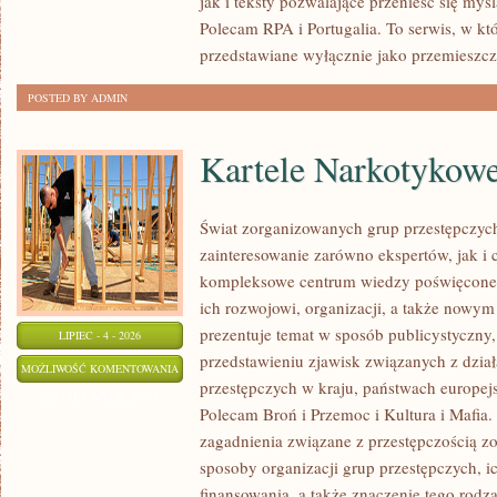
jak i teksty pozwalające przenieść się myś
Polecam RPA i Portugalia. To serwis, w kt
przedstawiane wyłącznie jako przemieszcz
POSTED BY ADMIN
Kartele Narkotykow
Świat zorganizowanych grup przestępczych
zainteresowanie zarówno ekspertów, jak i 
kompleksowe centrum wiedzy poświęcone 
ich rozwojowi, organizacji, a także nowym
prezentuje temat w sposób publicystyczny,
LIPIEC - 4 - 2026
przedstawieniu zjawisk związanych z dzia
KARTELE
MOŻLIWOŚĆ KOMENTOWANIA
przestępczych w kraju, państwach europejs
NARKOTYKOWE
ZOSTAŁA WYŁĄCZONA
Polecam Broń i Przemoc i Kultura i Mafia. 
zagadnienia związane z przestępczością z
sposoby organizacji grup przestępczych, ic
finansowania, a także znaczenie tego rodza