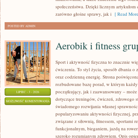
społeczeństwa. Dzięki licznym artykułom
zarówno głośne sprawy, jak i
[ Read More
POSTED BY ADMIN
Aerobik i fitness gr
Sport i aktywność fizyczna to znacznie wię
ćwiczenia. To styl życia, sposób dbania o
oraz codzienną energię. Strona poświęcona
rozbudowane bazę porad, w którym każdy
początkujący, jak i zaawansowany – może 
LIPIEC - 3 - 2026
dotyczące treningów, ćwiczeń, zdrowego st
AEROBIK
MOŻLIWOŚĆ KOMENTOWANIA
świadomego rozwijania własnej sprawności
I
ZOSTAŁA WYŁĄCZONA
popularyzowaniu aktywności fizycznej, pr
FITNESS
związane z siłownią, fitnessem, sportami r
GRUPOWY
funkcjonalnym, bieganiem, jazdą na rowerz
szeroko rozumianym zdrowiem. Opis opier