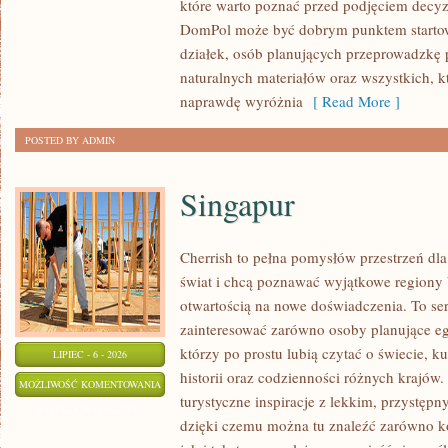
które warto poznać przed podjęciem decyz
WYKOŃCZENIA
DomPol może być dobrym punktem startowy
działek, osób planujących przeprowadzkę 
naturalnych materiałów oraz wszystkich, 
naprawdę wyróżnia
[ Read More ]
POSTED BY ADMIN
Singapur
Cherrish to pełna pomysłów przestrzeń dla
świat i chcą poznawać wyjątkowe regiony 
otwartością na nowe doświadczenia. To se
zainteresować zarówno osoby planujące egz
którzy po prostu lubią czytać o świecie, ku
LIPIEC - 6 - 2026
historii oraz codzienności różnych krajów.
SINGAPUR
MOŻLIWOŚĆ KOMENTOWANIA
turystyczne inspiracje z lekkim, przystę
ZOSTAŁA WYŁĄCZONA
dzięki czemu można tu znaleźć zarówno k