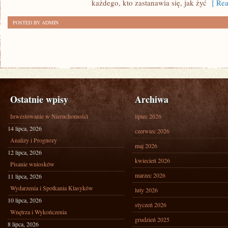
każdego, kto zastanawia się, jak żyć
[ Rea
POSTED BY ADMIN
Ostatnie wpisy
Archiwa
Inwestowanie w Nieruchomości
lipiec 2026
14 lipca, 2026
czerwiec 2026
Analizy i Prognozy
maj 2026
12 lipca, 2026
kwiecień 2026
Pisanie wniosków
marzec 2026
11 lipca, 2026
Wydarzenia i Spotkania Klasyków
luty 2026
10 lipca, 2026
styczeń 2026
Wnętrza i Wykończenia
grudzień 2025
8 lipca, 2026