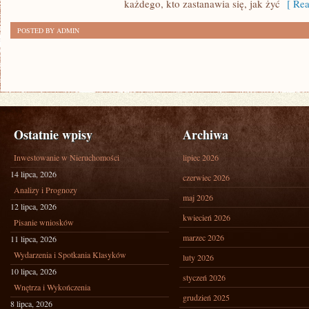
każdego, kto zastanawia się, jak żyć
[ Rea
POSTED BY ADMIN
Ostatnie wpisy
Archiwa
Inwestowanie w Nieruchomości
lipiec 2026
14 lipca, 2026
czerwiec 2026
Analizy i Prognozy
maj 2026
12 lipca, 2026
kwiecień 2026
Pisanie wniosków
marzec 2026
11 lipca, 2026
Wydarzenia i Spotkania Klasyków
luty 2026
10 lipca, 2026
styczeń 2026
Wnętrza i Wykończenia
grudzień 2025
8 lipca, 2026