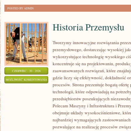
POSTED BY ADMIN
Historia Przemysłu
Tworzymy innowacyjne rozwiązania przezn
przemysłowego, dostarczając wysokiej jak
wykorzystujące technologię wysokiego ciś
koncentruje się na projektowaniu, produkc
zaawansowanych rozwiązań, które znajduj
CZERWIEC - 30 - 2026
gdzie liczy się efektywność, dokładność
HISTORIA
MOŻLIWOŚĆ KOMENTOWANIA
procesów. Strona prezentuje bogatą ofertę
PRZEMYSŁU
ZOSTAŁA WYŁĄCZONA
technologii, które odpowiadają na potrze
przedsiębiorstw poszukujących niezawodn
Polecam Maszyny i Infrastruktura i Przemy
obejmuje układy wysokociśnieniowe, które
najbardziej wymagających zastosowaniac
pozwalające na realizację procesów zwią