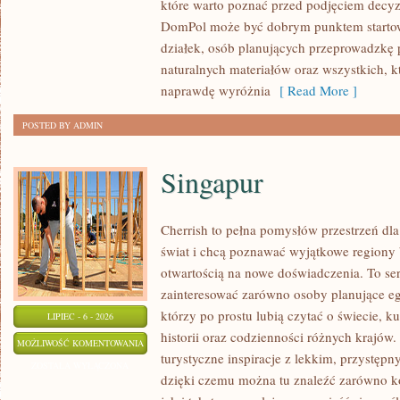
które warto poznać przed podjęciem decyz
WYKOŃCZENIA
DomPol może być dobrym punktem startowy
działek, osób planujących przeprowadzkę 
naturalnych materiałów oraz wszystkich, 
naprawdę wyróżnia
[ Read More ]
POSTED BY ADMIN
Singapur
Cherrish to pełna pomysłów przestrzeń dla
świat i chcą poznawać wyjątkowe regiony 
otwartością na nowe doświadczenia. To se
zainteresować zarówno osoby planujące egz
którzy po prostu lubią czytać o świecie, ku
LIPIEC - 6 - 2026
historii oraz codzienności różnych krajów.
SINGAPUR
MOŻLIWOŚĆ KOMENTOWANIA
turystyczne inspiracje z lekkim, przystę
ZOSTAŁA WYŁĄCZONA
dzięki czemu można tu znaleźć zarówno k