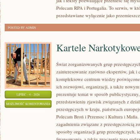
jak i teksty pozwalające przenieść się myś
Polecam RPA i Portugalia. To serwis, w kt
przedstawiane wyłącznie jako przemieszcz
POSTED BY ADMIN
Kartele Narkotykow
Świat zorganizowanych grup przestępczych
zainteresowanie zarówno ekspertów, jak i 
kompleksowe centrum wiedzy poświęcone 
ich rozwojowi, organizacji, a także nowym
prezentuje temat w sposób publicystyczny,
LIPIEC - 4 - 2026
przedstawieniu zjawisk związanych z dzia
KARTELE
MOŻLIWOŚĆ KOMENTOWANIA
przestępczych w kraju, państwach europejs
NARKOTYKOWE
ZOSTAŁA WYŁĄCZONA
Polecam Broń i Przemoc i Kultura i Mafia. 
zagadnienia związane z przestępczością z
sposoby organizacji grup przestępczych, ic
finansowania, a także znaczenie tego rodza