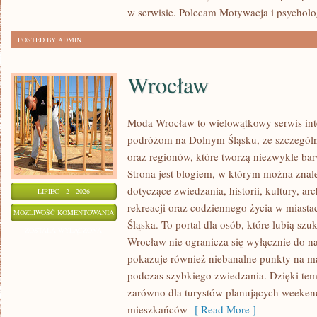
w serwisie. Polecam Motywacja i psycholog
POSTED BY ADMIN
Wrocław
Moda Wrocław to wielowątkowy serwis in
podróżom na Dolnym Śląsku, ze szczegó
oraz regionów, które tworzą niezwykle bar
Strona jest blogiem, w którym można zn
dotyczące zwiedzania, historii, kultury, ar
LIPIEC - 2 - 2026
rekreacji oraz codziennego życia w miast
WROCŁAW
MOŻLIWOŚĆ KOMENTOWANIA
Śląska. To portal dla osób, które lubią sz
ZOSTAŁA WYŁĄCZONA
Wrocław nie ogranicza się wyłącznie do naj
pokazuje również niebanalne punkty na ma
podczas szybkiego zwiedzania. Dzięki tem
zarówno dla turystów planujących weekend
mieszkańców
[ Read More ]