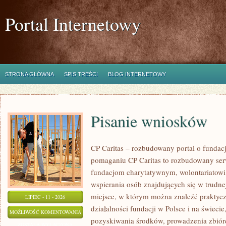
Portal Internetowy
STRONA GŁÓWNA
SPIS TREŚCI
BLOG INTERNETOWY
Pisanie wniosków
CP Caritas – rozbudowany portal o fundac
pomaganiu CP Caritas to rozbudowany ser
fundacjom charytatywnym, wolontariatow
wspierania osób znajdujących się w trudnej 
miejsce, w którym można znaleźć praktycz
LIPIEC - 11 - 2026
działalności fundacji w Polsce i na świec
PISANIE
MOŻLIWOŚĆ KOMENTOWANIA
pozyskiwania środków, prowadzenia zbiór
WNIOSKÓW
ZOSTAŁA WYŁĄCZONA