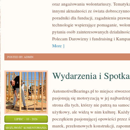
oraz angażowania wolontariuszy. Tematyk
innymi aktualności ze świata dobroczynnoś
poradniki dla fundacji, zagadnienia prawn
technologie wspierające pomaganie, wolon
pytania osób zainteresowanych działalnośc
Polecam Darowizny i fundraising i Kampan
More ]
POSTED BY ADMIN
Wydarzenia i Spotk
AutomotiveBearings.pl to miejsce stworzo
pasjonują się motoryzacją w jej najbardz
strona dla tych, którzy nie patrzą na samo
użytkowy, ale widzą w nim kulturę. Każdy
początkiem pasjonującej opowieści przez 
LIPIEC - 10 - 2026
marek, przełomowych konstrukcji, zapom
WYDARZENIA
MOŻLIWOŚĆ KOMENTOWANIA