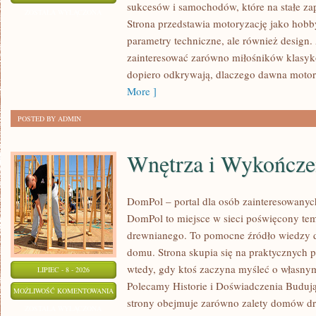
sukcesów i samochodów, które na stałe zap
I
ZOSTAŁA WYŁĄCZONA
Strona przedstawia motoryzację jako hobby
SPOTKANIA
parametry techniczne, ale również design
KLASYKÓW
zainteresować zarówno miłośników klasykó
dopiero odkrywają, dlaczego dawna motor
More ]
POSTED BY ADMIN
Wnętrza i Wykończe
DomPol – portal dla osób zainteresowan
DomPol to miejsce w sieci poświęcony te
drewnianego. To pomocne źródło wiedzy d
domu. Strona skupia się na praktycznych p
wtedy, gdy ktoś zaczyna myśleć o włas
LIPIEC - 8 - 2026
Polecamy Historie i Doświadczenia Buduj
WNĘTRZA
MOŻLIWOŚĆ KOMENTOWANIA
strony obejmuje zarówno zalety domów dre
I
ZOSTAŁA WYŁĄCZONA