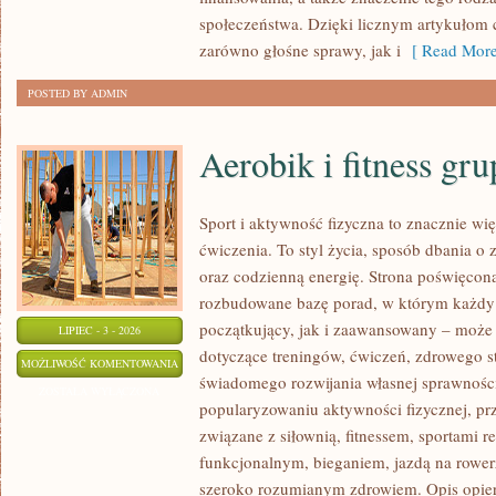
społeczeństwa. Dzięki licznym artykułom
zarówno głośne sprawy, jak i
[ Read More
POSTED BY ADMIN
Aerobik i fitness gr
Sport i aktywność fizyczna to znacznie wię
ćwiczenia. To styl życia, sposób dbania o
oraz codzienną energię. Strona poświęcona
rozbudowane bazę porad, w którym każdy
początkujący, jak i zaawansowany – może 
LIPIEC - 3 - 2026
dotyczące treningów, ćwiczeń, zdrowego st
AEROBIK
MOŻLIWOŚĆ KOMENTOWANIA
świadomego rozwijania własnej sprawności
I
ZOSTAŁA WYŁĄCZONA
popularyzowaniu aktywności fizycznej, pr
FITNESS
związane z siłownią, fitnessem, sportami r
GRUPOWY
funkcjonalnym, bieganiem, jazdą na rowerz
szeroko rozumianym zdrowiem. Opis opier