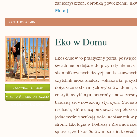
zanieczyszczeń, obróbką powierzchni, lik
More ]
POSTED BY ADMIN
Eko w Domu
Ekos-Sułów to praktyczny portal poświęcon
świadome podejście do przyrody nie musi
skomplikowanych decyzji ani kosztownych
czytelnik może znaleźć wskazówki, przykł
dotyczące codziennych wyborów, domu, z
CZERWIEC - 27 - 2026
energii, recyklingu, przyrody i nowoczes
EKO
MOŻLIWOŚĆ KOMENTOWANIA
bardziej zrównoważony styl życia. Strona 
W
ZOSTAŁA WYŁĄCZONA
osobach, które chcą poznawać współczesn
DOMU
jednocześnie szukają treści napisanych w
stronie Ekologia w Podróży i Zrównoważo
sprawia, że Ekos-Sułów można traktować j