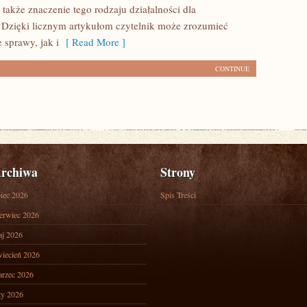
 także znaczenie tego rodzaju działalności dla
 Dzięki licznym artykułom czytelnik może zrozumieć
 sprawy, jak i
[ Read More ]
CONTINUE
rchiwa
Strony
piec 2026
Spis Treści
erwiec 2026
j 2026
iecień 2026
rzec 2026
ty 2026