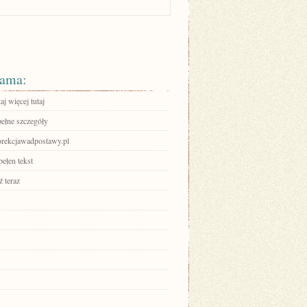
ama:
aj więcej tutaj
pełne szczegóły
rekcjawadpostawy.pl
ełen tekst
 teraz