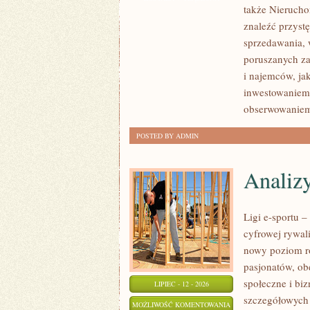
także Nierucho
NIERUCHOMOŚCI
znaleźć przyst
sprzedawania, 
poruszanych za
i najemców, ja
inwestowaniem,
obserwowaniem
POSTED BY ADMIN
Analiz
Ligi e-sportu 
cyfrowej rywali
nowy poziom ro
pasjonatów, ob
społeczne i bi
LIPIEC - 12 - 2026
szczegółowych
ANALIZY
MOŻLIWOŚĆ KOMENTOWANIA