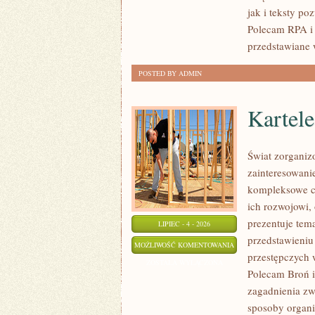
jak i teksty po
Polecam RPA i 
przedstawiane 
POSTED BY ADMIN
Kartel
Świat zorganiz
zainteresowani
kompleksowe c
ich rozwojowi,
prezentuje tem
LIPIEC - 4 - 2026
przedstawieniu
KARTELE
MOŻLIWOŚĆ KOMENTOWANIA
przestępczych 
NARKOTYKOWE
ZOSTAŁA WYŁĄCZONA
Polecam Broń i 
zagadnienia zw
sposoby organiz