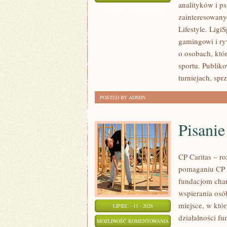
analityków i p
I
ZOSTAŁA WYŁĄCZONA
zainteresowany
PROGNOZY
Lifestyle. Ligi
gamingowi i ryw
o osobach, któ
sportu. Publik
turniejach, spr
POSTED BY ADMIN
Pisani
CP Caritas – r
pomaganiu CP C
fundacjom cha
wspierania osób
miejsce, w któ
LIPIEC - 11 - 2026
działalności fu
PISANIE
MOŻLIWOŚĆ KOMENTOWANIA