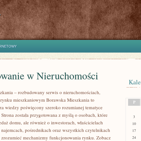
y
ERNETOWY
owanie w Nieruchomości
Kale
zkania – rozbudowany serwis o nieruchomościach,
i rynku mieszkaniowym Borawska Mieszkania to
P
za wiedzy poświęcony szeroko rozumianej tematyce
 Strona została przygotowana z myślą o osobach, które
3
edaż domu, ale również o inwestorach, właścicielach
10
 najemcach, pośrednikach oraz wszystkich czytelnikach
17
ej zrozumieć mechanizmy funkcjonowania rynku. Zobacz
24