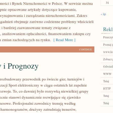
31
mości i Rynek Nieruchomości w Polsce. W serwisie można
ępnie opracowane artykuły dotyczące kupowania,
« lip
wynajmowania i zarządzania nieruchomościami. Zakres
gadnień obejmuje zarówno codzienne problemy właścicieli
k i bardziej zaawansowane tematy związane z
Rekl
 analizowaniem opłacalności, finansowaniem zakupu czy
Przeczyt
 zmian zachodzących na rynku.
[ Read More ]
Poznaj 
CONTINUE
www.ko
Zobacz p
y i Prognozy
Odwiedź
WWW
– rozbudowany przewodnik po świecie gier, turniejów i
Tutaj
zacji Sport elektroniczny w ciągu ostatnich lat zupełnie
HTTP
zwoju. To, co dawniej było rozrywką niewielkiej grupy
Tutaj
ecnie stanowi dynamicznie rozwijające się zjawisko
znesowe. Profesjonalni zawodnicy trenują według
Tutaj
 harmonogramów, drużyny zatrudniają trenerów,