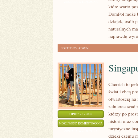
I
ZOSTAŁA WYŁĄCZONA
które warto po
WYKOŃCZENIA
DomPol może by
działek, osób 
naturalnych ma
naprawdę wyró
POSTED BY ADMIN
Singap
Cherrish to pe
świat i chcą p
otwartością na
zainteresować 
którzy po prost
LIPIEC - 6 - 2026
historii oraz c
SINGAPUR
MOŻLIWOŚĆ KOMENTOWANIA
turystyczne in
ZOSTAŁA WYŁĄCZONA
dzięki czemu m