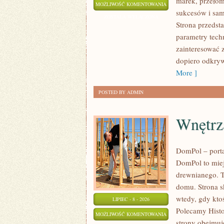
marek, przeło
WYDARZENIA
MOŻLIWOŚĆ KOMENTOWANIA
sukcesów i sam
I
ZOSTAŁA WYŁĄCZONA
Strona przedsta
SPOTKANIA
parametry tech
KLASYKÓW
zainteresować 
dopiero odkryw
More ]
POSTED BY ADMIN
Wnętrz
DomPol – port
DomPol to miej
drewnianego. T
domu. Strona s
wtedy, gdy kt
LIPIEC - 8 - 2026
Polecamy Histo
WNĘTRZA
MOŻLIWOŚĆ KOMENTOWANIA
strony obejmuj