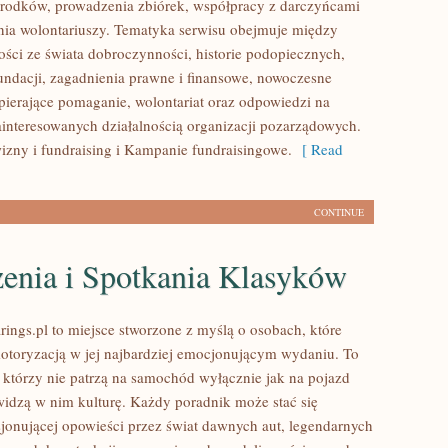
rodków, prowadzenia zbiórek, współpracy z darczyńcami
ia wolontariuszy. Tematyka serwisu obejmuje między
ości ze świata dobroczynności, historie podopiecznych,
fundacji, zagadnienia prawne i finansowe, nowoczesne
pierające pomaganie, wolontariat oraz odpowiedzi na
ainteresowanych działalnością organizacji pozarządowych.
zny i fundraising i Kampanie fundraisingowe.
[ Read
CONTINUE
enia i Spotkania Klasyków
ings.pl to miejsce stworzone z myślą o osobach, które
motoryzacją w jej najbardziej emocjonującym wydaniu. To
, którzy nie patrzą na samochód wyłącznie jak na pojazd
widzą w nim kulturę. Każdy poradnik może stać się
jonującej opowieści przez świat dawnych aut, legendarnych