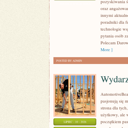
pozyskiwania ś
WNIOSKÓW
ZOSTAŁA WYŁĄCZONA
oraz angażowan
innymi aktualn
poradniki dla 
technologie ws
pytania osób z
Polecam Darowi
More ]
POSTED BY ADMIN
Wydarz
AutomotiveBear
pasjonują się 
strona dla tych
użytkowy, ale 
początkiem pas
LIPIEC - 10 - 2026