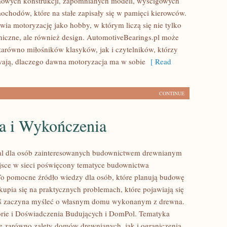
mowych konstrukcji, zapomnianych modeli, wyścigowych
ochodów, które na stałe zapisały się w pamięci kierowców.
wia motoryzację jako hobby, w którym liczą się nie tylko
niczne, ale również design. AutomotiveBearings.pl może
zarówno miłośników klasyków, jak i czytelników, którzy
ają, dlaczego dawna motoryzacja ma w sobie
[ Read
CONTINUE
a i Wykończenia
al dla osób zainteresowanych budownictwem drewnianym
sce w sieci poświęcony tematyce budownictwa
o pomocne źródło wiedzy dla osób, które planują budowę
kupia się na praktycznych problemach, które pojawiają się
oś zaczyna myśleć o własnym domu wykonanym z drewna.
rie i Doświadczenia Budujących i DomPol. Tematyka
e zarówno zalety domów drewnianych, jak i ograniczenia,