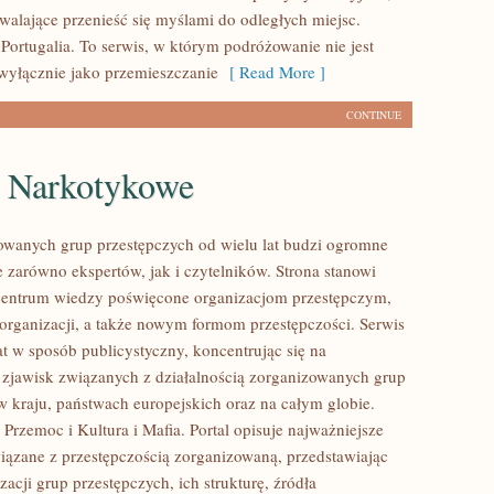
zwalające przenieść się myślami do odległych miejsc.
Portugalia. To serwis, w którym podróżowanie nie jest
wyłącznie jako przemieszczanie
[ Read More ]
CONTINUE
e Narkotykowe
owanych grup przestępczych od wielu lat budzi ogromne
e zarówno ekspertów, jak i czytelników. Strona stanowi
entrum wiedzy poświęcone organizacjom przestępczym,
 organizacji, a także nowym formom przestępczości. Serwis
at w sposób publicystyczny, koncentrując się na
 zjawisk związanych z działalnością zorganizowanych grup
w kraju, państwach europejskich oraz na całym globie.
Przemoc i Kultura i Mafia. Portal opisuje najważniejsze
iązane z przestępczością zorganizowaną, przedstawiając
acji grup przestępczych, ich strukturę, źródła