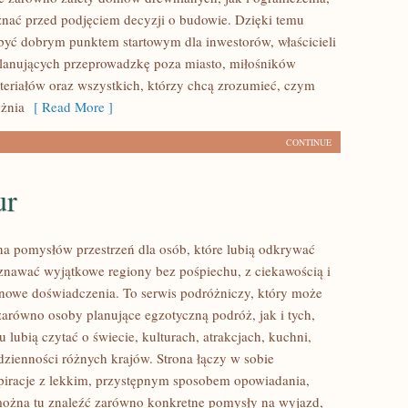
znać przed podjęciem decyzji o budowie. Dzięki temu
ć dobrym punktem startowym dla inwestorów, właścicieli
planujących przeprowadzkę poza miasto, miłośników
teriałów oraz wszystkich, którzy chcą zrozumieć, czym
żnia
[ Read More ]
CONTINUE
ur
łna pomysłów przestrzeń dla osób, które lubią odkrywać
oznawać wyjątkowe regiony bez pośpiechu, z ciekawością i
 nowe doświadczenia. To serwis podróżniczy, który może
zarówno osoby planujące egzotyczną podróż, jak i tych,
u lubią czytać o świecie, kulturach, atrakcjach, kuchni,
odzienności różnych krajów. Strona łączy w sobie
spiracje z lekkim, przystępnym sposobem opowiadania,
ożna tu znaleźć zarówno konkretne pomysły na wyjazd,