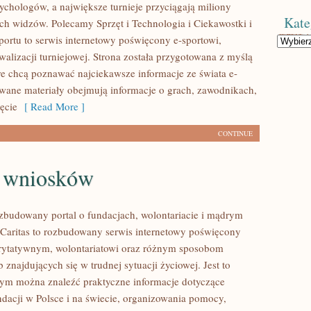
sychologów, a największe turnieje przyciągają miliony
Kate
ch widzów. Polecamy Sprzęt i Technologia i Ciekawostki i
Sportu to serwis internetowy poświęcony e-sportowi,
Kategorie
alizacji turniejowej. Strona została przygotowana z myślą
re chcą poznawać najciekawsze informacje ze świata e-
owane materiały obejmują informacje o grach, zawodnikach,
zęcie
[ Read More ]
CONTINUE
e wniosków
ozbudowany portal o fundacjach, wolontariacie i mądrym
aritas to rozbudowany serwis internetowy poświęcony
rytatywnym, wolontariatowi oraz różnym sposobom
 znajdujących się w trudnej sytuacji życiowej. Jest to
rym można znaleźć praktyczne informacje dotyczące
ndacji w Polsce i na świecie, organizowania pomocy,