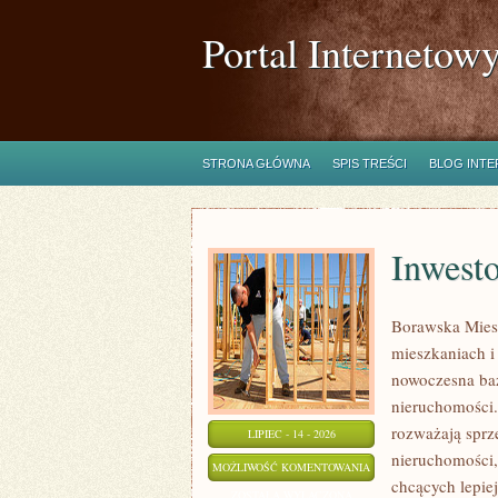
Portal Internetow
STRONA GŁÓWNA
SPIS TREŚCI
BLOG INT
Inwest
Borawska Mies
mieszkaniach 
nowoczesna ba
nieruchomości.
rozważają sprz
LIPIEC - 14 - 2026
nieruchomości,
INWESTOWANIE
MOŻLIWOŚĆ KOMENTOWANIA
chcących lepi
W
ZOSTAŁA WYŁĄCZONA