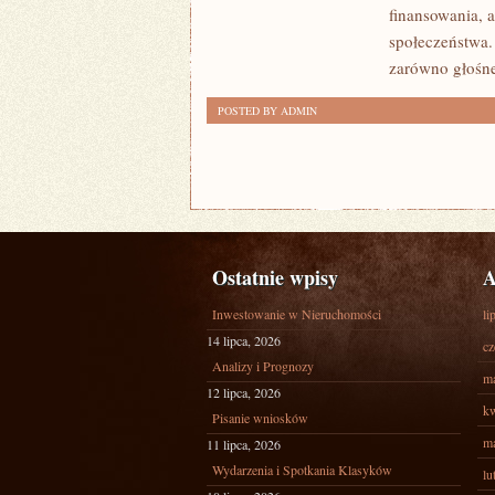
finansowania, a
społeczeństwa.
zarówno głośne
POSTED BY ADMIN
Ostatnie wpisy
A
Inwestowanie w Nieruchomości
li
14 lipca, 2026
cz
Analizy i Prognozy
ma
12 lipca, 2026
kw
Pisanie wniosków
ma
11 lipca, 2026
Wydarzenia i Spotkania Klasyków
lu