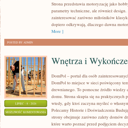
Strona przedstawia motoryzację jako hobby
SPOTKANIA
parametry techniczne, ale również design
KLASYKÓW
zainteresować zarówno miłośników klasykó
dopiero odkrywają, dlaczego dawna motor
More ]
POSTED BY ADMIN
Wnętrza i Wykończe
DomPol – portal dla osób zainteresowan
DomPol to miejsce w sieci poświęcony te
drewnianego. To pomocne źródło wiedzy d
domu. Strona skupia się na praktycznych p
wtedy, gdy ktoś zaczyna myśleć o włas
LIPIEC - 8 - 2026
Polecamy Historie i Doświadczenia Buduj
WNĘTRZA
MOŻLIWOŚĆ KOMENTOWANIA
strony obejmuje zarówno zalety domów dre
I
ZOSTAŁA WYŁĄCZONA
które warto poznać przed podjęciem decyz
WYKOŃCZENIA