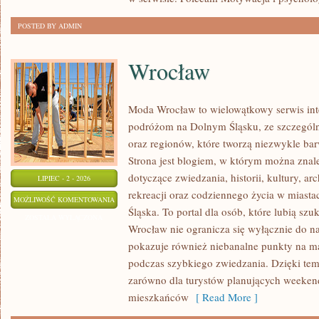
POSTED BY ADMIN
Wrocław
Moda Wrocław to wielowątkowy serwis in
podróżom na Dolnym Śląsku, ze szczegó
oraz regionów, które tworzą niezwykle bar
Strona jest blogiem, w którym można zn
dotyczące zwiedzania, historii, kultury, ar
LIPIEC - 2 - 2026
rekreacji oraz codziennego życia w miast
WROCŁAW
MOŻLIWOŚĆ KOMENTOWANIA
Śląska. To portal dla osób, które lubią sz
ZOSTAŁA WYŁĄCZONA
Wrocław nie ogranicza się wyłącznie do naj
pokazuje również niebanalne punkty na ma
podczas szybkiego zwiedzania. Dzięki tem
zarówno dla turystów planujących weekend
mieszkańców
[ Read More ]