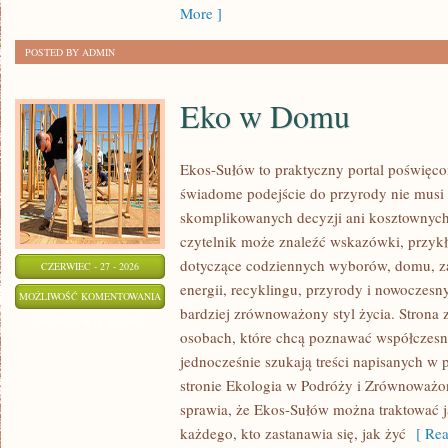
More ]
POSTED BY ADMIN
Eko w Domu
Ekos-Sułów to praktyczny portal poświęcon
świadome podejście do przyrody nie musi
skomplikowanych decyzji ani kosztownych
czytelnik może znaleźć wskazówki, przykł
dotyczące codziennych wyborów, domu, z
CZERWIEC - 27 - 2026
energii, recyklingu, przyrody i nowoczes
EKO
MOŻLIWOŚĆ KOMENTOWANIA
bardziej zrównoważony styl życia. Strona 
W
ZOSTAŁA WYŁĄCZONA
osobach, które chcą poznawać współczesn
DOMU
jednocześnie szukają treści napisanych w
stronie Ekologia w Podróży i Zrównoważo
sprawia, że Ekos-Sułów można traktować j
każdego, kto zastanawia się, jak żyć
[ Rea