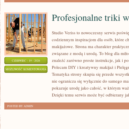
Profesjonalne triki 
Studio Veriss to nowoczesny serwis poświ
codziennym inspiracjom dla osób, które ch
makijażowe. Strona ma charakter praktyczn
związane z modą i urodą. To blog dla mił
znaleźć zarówno proste instrukcje, jak i 
CZERWIEC - 19 - 2026
Polecam DIY i kreatywny makijaż i Pielęgn
PROFESJONALNE
MOŻLIWOŚĆ KOMENTOWANIA
Tematyka strony skupia się przede wszystk
TRIKI
ZOSTAŁA WYŁĄCZONA
nie ogranicza się wyłącznie do samego mal
WIZAŻYSTÓW
pokazuje urodę jako całość, w którym ważn
Dzięki temu serwis może być odbierany ja
POSTED BY ADMIN