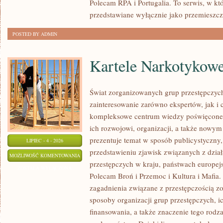
Polecam RPA i Portugalia. To serwis, w kt
przedstawiane wyłącznie jako przemieszcz
POSTED BY ADMIN
Kartele Narkotykow
Świat zorganizowanych grup przestępczych
zainteresowanie zarówno ekspertów, jak i 
kompleksowe centrum wiedzy poświęcone 
ich rozwojowi, organizacji, a także nowym
prezentuje temat w sposób publicystyczny,
LIPIEC - 4 - 2026
przedstawieniu zjawisk związanych z dzia
KARTELE
MOŻLIWOŚĆ KOMENTOWANIA
przestępczych w kraju, państwach europejs
NARKOTYKOWE
ZOSTAŁA WYŁĄCZONA
Polecam Broń i Przemoc i Kultura i Mafia. 
zagadnienia związane z przestępczością z
sposoby organizacji grup przestępczych, ic
finansowania, a także znaczenie tego rodza