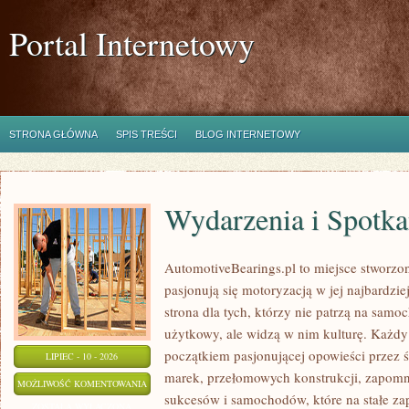
Portal Internetowy
STRONA GŁÓWNA
SPIS TREŚCI
BLOG INTERNETOWY
Wydarzenia i Spotk
AutomotiveBearings.pl to miejsce stworzo
pasjonują się motoryzacją w jej najbardz
strona dla tych, którzy nie patrzą na samo
użytkowy, ale widzą w nim kulturę. Każdy
początkiem pasjonującej opowieści przez 
LIPIEC - 10 - 2026
marek, przełomowych konstrukcji, zapom
WYDARZENIA
MOŻLIWOŚĆ KOMENTOWANIA
sukcesów i samochodów, które na stałe zap
I
ZOSTAŁA WYŁĄCZONA