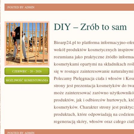
POSTED BY ADMIN
DIY – Zrób to sam
Bioarp24.pl to platforma informacyjno-ofer
wokół produktów kosmetycznych inspirowa
rozumiana jako praktyczne źródło informacj
kosmetykami opartymi na składnikach rośli
się w rosnące zainteresowanie naturalnym
CZERWIEC - 20 - 2026
Polecamy Pielęgnacja ciała i włosów i 
DIY
MOŻLIWOŚĆ KOMENTOWANIA
strony jest prezentacja kosmetyków do twar
–
ZOSTAŁA WYŁĄCZONA
może zainteresować zarówno użytkownik
ZRÓB
produktów, jak i odbiorców hurtowych, k
TO
kosmetyków. Charakter strony jest praktyc
SAM
produktach, które odpowiadają na codzien
regeneracją skóry, włosów oraz całego ciał
POSTED BY ADMIN