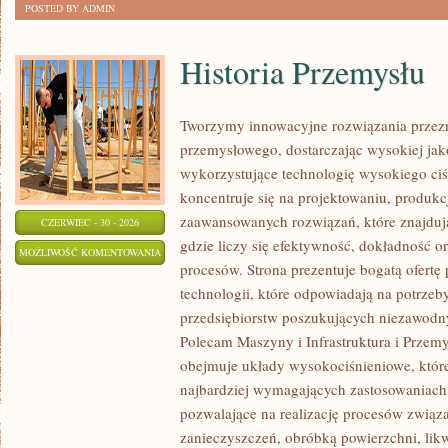
POSTED BY ADMIN
Historia Przemysłu
Tworzymy innowacyjne rozwiązania przezn
przemysłowego, dostarczając wysokiej jak
wykorzystujące technologię wysokiego ciś
koncentruje się na projektowaniu, produkc
zaawansowanych rozwiązań, które znajduj
CZERWIEC - 30 - 2026
gdzie liczy się efektywność, dokładność
HISTORIA
MOŻLIWOŚĆ KOMENTOWANIA
procesów. Strona prezentuje bogatą ofertę
PRZEMYSŁU
ZOSTAŁA WYŁĄCZONA
technologii, które odpowiadają na potrze
przedsiębiorstw poszukujących niezawodn
Polecam Maszyny i Infrastruktura i Przemy
obejmuje układy wysokociśnieniowe, które
najbardziej wymagających zastosowaniac
pozwalające na realizację procesów zwią
zanieczyszczeń, obróbką powierzchni, lik