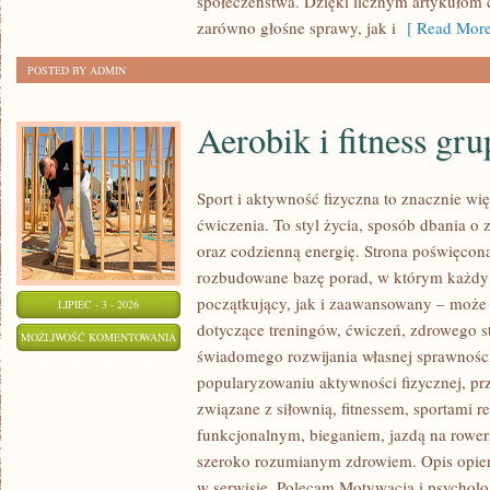
społeczeństwa. Dzięki licznym artykułom
zarówno głośne sprawy, jak i
[ Read More
POSTED BY ADMIN
Aerobik i fitness gr
Sport i aktywność fizyczna to znacznie wię
ćwiczenia. To styl życia, sposób dbania o
oraz codzienną energię. Strona poświęcona
rozbudowane bazę porad, w którym każdy
początkujący, jak i zaawansowany – może 
LIPIEC - 3 - 2026
dotyczące treningów, ćwiczeń, zdrowego st
AEROBIK
MOŻLIWOŚĆ KOMENTOWANIA
świadomego rozwijania własnej sprawności
I
ZOSTAŁA WYŁĄCZONA
popularyzowaniu aktywności fizycznej, pr
FITNESS
związane z siłownią, fitnessem, sportami r
GRUPOWY
funkcjonalnym, bieganiem, jazdą na rowerz
szeroko rozumianym zdrowiem. Opis opier
w serwisie. Polecam Motywacja i psycholog