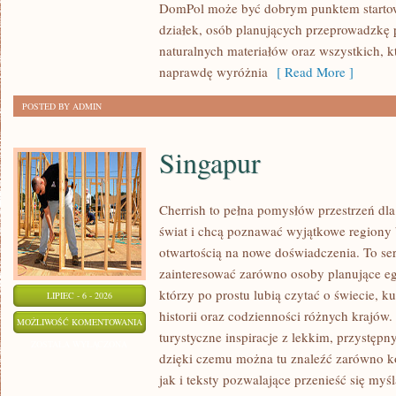
DomPol może być dobrym punktem startowy
działek, osób planujących przeprowadzkę 
naturalnych materiałów oraz wszystkich, 
naprawdę wyróżnia
[ Read More ]
POSTED BY ADMIN
Singapur
Cherrish to pełna pomysłów przestrzeń dla
świat i chcą poznawać wyjątkowe regiony 
otwartością na nowe doświadczenia. To se
zainteresować zarówno osoby planujące egz
którzy po prostu lubią czytać o świecie, ku
LIPIEC - 6 - 2026
historii oraz codzienności różnych krajów.
SINGAPUR
MOŻLIWOŚĆ KOMENTOWANIA
turystyczne inspiracje z lekkim, przystę
ZOSTAŁA WYŁĄCZONA
dzięki czemu można tu znaleźć zarówno k
jak i teksty pozwalające przenieść się myś