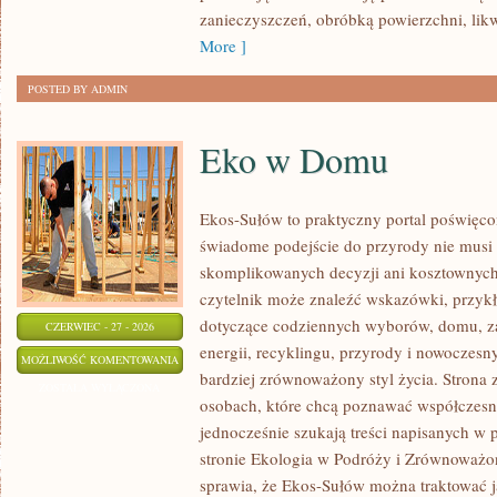
zanieczyszczeń, obróbką powierzchni, lik
More ]
POSTED BY ADMIN
Eko w Domu
Ekos-Sułów to praktyczny portal poświęcon
świadome podejście do przyrody nie musi
skomplikowanych decyzji ani kosztownych
czytelnik może znaleźć wskazówki, przykł
dotyczące codziennych wyborów, domu, z
CZERWIEC - 27 - 2026
energii, recyklingu, przyrody i nowoczes
EKO
MOŻLIWOŚĆ KOMENTOWANIA
bardziej zrównoważony styl życia. Strona 
W
ZOSTAŁA WYŁĄCZONA
osobach, które chcą poznawać współczesn
DOMU
jednocześnie szukają treści napisanych w
stronie Ekologia w Podróży i Zrównoważo
sprawia, że Ekos-Sułów można traktować j