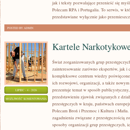
jak i teksty pozwalające przenieść się myś
Polecam RPA i Portugalia. To serwis, w kt
przedstawiane wyłącznie jako przemieszcz
POSTED BY ADMIN
Kartele Narkotykow
Świat zorganizowanych grup przestępczych
zainteresowanie zarówno ekspertów, jak i 
kompleksowe centrum wiedzy poświęcone 
ich rozwojowi, organizacji, a także nowym
prezentuje temat w sposób publicystyczny,
LIPIEC - 4 - 2026
przedstawieniu zjawisk związanych z dzia
KARTELE
MOŻLIWOŚĆ KOMENTOWANIA
przestępczych w kraju, państwach europejs
NARKOTYKOWE
ZOSTAŁA WYŁĄCZONA
Polecam Broń i Przemoc i Kultura i Mafia. 
zagadnienia związane z przestępczością z
sposoby organizacji grup przestępczych, ic