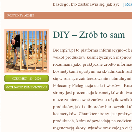
każdego, kto zastanawia się, jak żyć
[ Rea
POSTED BY ADMIN
DIY – Zrób to sam
Bioarp24.pl to platforma informacyjno-ofer
wokół produktów kosmetycznych inspirowa
rozumiana jako praktyczne źródło informacj
kosmetykami opartymi na składnikach rośli
się w rosnące zainteresowanie naturalnym
CZERWIEC - 20 - 2026
Polecamy Pielęgnacja ciała i włosów i 
DIY
MOŻLIWOŚĆ KOMENTOWANIA
strony jest prezentacja kosmetyków do twar
–
ZOSTAŁA WYŁĄCZONA
może zainteresować zarówno użytkownik
ZRÓB
produktów, jak i odbiorców hurtowych, k
TO
kosmetyków. Charakter strony jest praktyc
SAM
produktach, które odpowiadają na codzien
regeneracją skóry, włosów oraz całego ciał