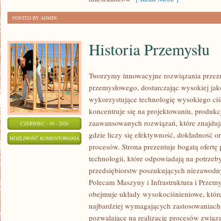
POSTED BY ADMIN
Historia Przemysłu
Tworzymy innowacyjne rozwiązania przezn
przemysłowego, dostarczając wysokiej jak
wykorzystujące technologię wysokiego ciś
koncentruje się na projektowaniu, produkc
zaawansowanych rozwiązań, które znajduj
CZERWIEC - 30 - 2026
gdzie liczy się efektywność, dokładność
HISTORIA
MOŻLIWOŚĆ KOMENTOWANIA
procesów. Strona prezentuje bogatą ofertę
PRZEMYSŁU
ZOSTAŁA WYŁĄCZONA
technologii, które odpowiadają na potrze
przedsiębiorstw poszukujących niezawodn
Polecam Maszyny i Infrastruktura i Przemy
obejmuje układy wysokociśnieniowe, które
najbardziej wymagających zastosowaniac
pozwalające na realizację procesów zwią