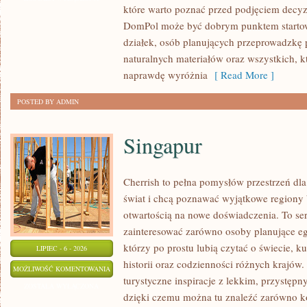
które warto poznać przed podjęciem decyz
WYKOŃCZENIA
DomPol może być dobrym punktem startowy
działek, osób planujących przeprowadzkę 
naturalnych materiałów oraz wszystkich, 
naprawdę wyróżnia
[ Read More ]
POSTED BY ADMIN
Singapur
Cherrish to pełna pomysłów przestrzeń dla
świat i chcą poznawać wyjątkowe regiony 
otwartością na nowe doświadczenia. To se
zainteresować zarówno osoby planujące egz
którzy po prostu lubią czytać o świecie, ku
LIPIEC - 6 - 2026
historii oraz codzienności różnych krajów.
SINGAPUR
MOŻLIWOŚĆ KOMENTOWANIA
turystyczne inspiracje z lekkim, przystę
ZOSTAŁA WYŁĄCZONA
dzięki czemu można tu znaleźć zarówno k