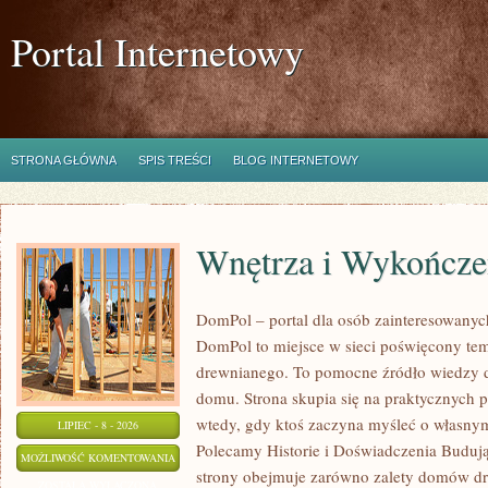
Portal Internetowy
STRONA GŁÓWNA
SPIS TREŚCI
BLOG INTERNETOWY
Wnętrza i Wykończe
DomPol – portal dla osób zainteresowan
DomPol to miejsce w sieci poświęcony te
drewnianego. To pomocne źródło wiedzy d
domu. Strona skupia się na praktycznych p
wtedy, gdy ktoś zaczyna myśleć o włas
LIPIEC - 8 - 2026
Polecamy Historie i Doświadczenia Buduj
WNĘTRZA
MOŻLIWOŚĆ KOMENTOWANIA
strony obejmuje zarówno zalety domów dre
I
ZOSTAŁA WYŁĄCZONA