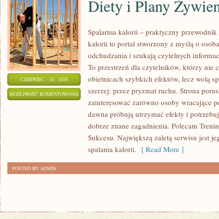
Diety i Plany Żywie
Spalarnia kalorii – praktyczny przewodnik
kalorii to portal stworzony z myślą o osob
odchudzania i szukają czytelnych informa
To przestrzeń dla czytelników, którzy nie 
obietnicach szybkich efektów, lecz wolą sp
CZERWIEC - 18 - 2026
szerzej: przez pryzmat ruchu. Strona poru
DIETY
MOŻLIWOŚĆ KOMENTOWANIA
zainteresować zarówno osoby wracające po 
I
ZOSTAŁA WYŁĄCZONA
dawna próbują utrzymać efekty i potrzebuj
PLANY
dobrze znane zagadnienia. Polecam Treningi
ŻYWIENIOWE
Sukcesu. Największą zaletą serwisu jest j
spalania kalorii.
[ Read More ]
POSTED BY ADMIN