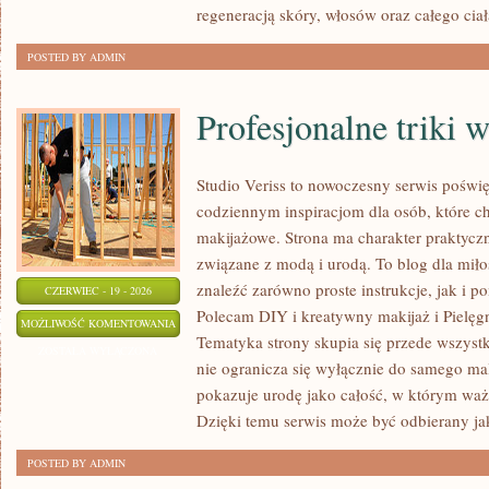
regeneracją skóry, włosów oraz całego ciał
POSTED BY ADMIN
Profesjonalne triki 
Studio Veriss to nowoczesny serwis poświ
codziennym inspiracjom dla osób, które ch
makijażowe. Strona ma charakter praktyczn
związane z modą i urodą. To blog dla mił
znaleźć zarówno proste instrukcje, jak i 
CZERWIEC - 19 - 2026
Polecam DIY i kreatywny makijaż i Pielęgn
PROFESJONALNE
MOŻLIWOŚĆ KOMENTOWANIA
Tematyka strony skupia się przede wszystk
TRIKI
ZOSTAŁA WYŁĄCZONA
nie ogranicza się wyłącznie do samego mal
WIZAŻYSTÓW
pokazuje urodę jako całość, w którym ważn
Dzięki temu serwis może być odbierany ja
POSTED BY ADMIN