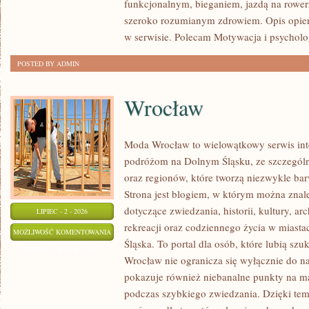
funkcjonalnym, bieganiem, jazdą na rowerz
szeroko rozumianym zdrowiem. Opis opier
w serwisie. Polecam Motywacja i psycholog
POSTED BY ADMIN
Wrocław
Moda Wrocław to wielowątkowy serwis in
podróżom na Dolnym Śląsku, ze szczegó
oraz regionów, które tworzą niezwykle bar
Strona jest blogiem, w którym można zn
dotyczące zwiedzania, historii, kultury, ar
LIPIEC - 2 - 2026
rekreacji oraz codziennego życia w miast
WROCŁAW
MOŻLIWOŚĆ KOMENTOWANIA
Śląska. To portal dla osób, które lubią sz
ZOSTAŁA WYŁĄCZONA
Wrocław nie ogranicza się wyłącznie do naj
pokazuje również niebanalne punkty na ma
podczas szybkiego zwiedzania. Dzięki tem