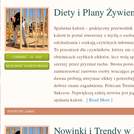
Diety i Plany Żywie
Spalarnia kalorii – praktyczny przewodnik
kalorii to portal stworzony z myślą o osob
odchudzania i szukają czytelnych informa
To przestrzeń dla czytelników, którzy nie 
obietnicach szybkich efektów, lecz wolą sp
CZERWIEC - 18 - 2026
szerzej: przez pryzmat ruchu. Strona poru
DIETY
MOŻLIWOŚĆ KOMENTOWANIA
zainteresować zarówno osoby wracające po 
I
ZOSTAŁA WYŁĄCZONA
dawna próbują utrzymać efekty i potrzebuj
PLANY
dobrze znane zagadnienia. Polecam Treningi
ŻYWIENIOWE
Sukcesu. Największą zaletą serwisu jest j
spalania kalorii.
[ Read More ]
POSTED BY ADMIN
Nowinki i Trendy w 