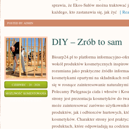
sprawia, że Ekos-Sułów można traktować j
każdego, kto zastanawia się, jak żyć
[ Rea
POSTED BY ADMIN
DIY – Zrób to sam
Bioarp24.pl to platforma informacyjno-ofer
wokół produktów kosmetycznych inspirowa
rozumiana jako praktyczne źródło informacj
kosmetykami opartymi na składnikach rośli
się w rosnące zainteresowanie naturalnym
CZERWIEC - 20 - 2026
Polecamy Pielęgnacja ciała i włosów i 
DIY
MOŻLIWOŚĆ KOMENTOWANIA
strony jest prezentacja kosmetyków do twar
–
ZOSTAŁA WYŁĄCZONA
może zainteresować zarówno użytkownik
ZRÓB
produktów, jak i odbiorców hurtowych, k
TO
kosmetyków. Charakter strony jest praktyc
SAM
produktach, które odpowiadają na codzien