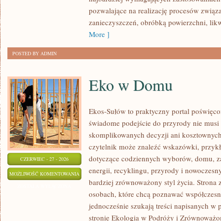
pozwalające na realizację procesów zwią
zanieczyszczeń, obróbką powierzchni, lik
More ]
POSTED BY ADMIN
Eko w Domu
Ekos-Sułów to praktyczny portal poświęcon
świadome podejście do przyrody nie musi
skomplikowanych decyzji ani kosztownych
czytelnik może znaleźć wskazówki, przykł
dotyczące codziennych wyborów, domu, z
CZERWIEC - 27 - 2026
energii, recyklingu, przyrody i nowoczes
EKO
MOŻLIWOŚĆ KOMENTOWANIA
bardziej zrównoważony styl życia. Strona 
W
ZOSTAŁA WYŁĄCZONA
osobach, które chcą poznawać współczesn
DOMU
jednocześnie szukają treści napisanych w
stronie Ekologia w Podróży i Zrównoważo