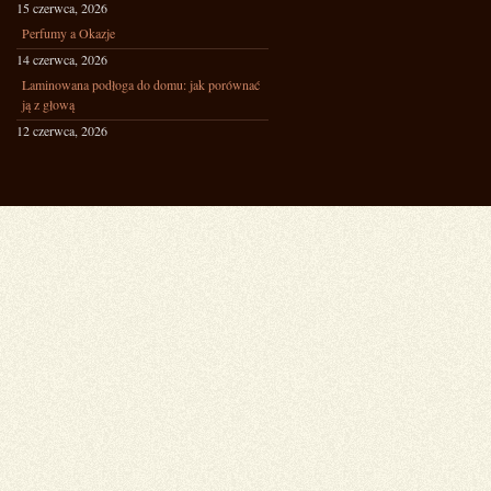
15 czerwca, 2026
Perfumy a Okazje
14 czerwca, 2026
Laminowana podłoga do domu: jak porównać
ją z głową
12 czerwca, 2026