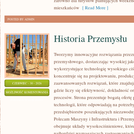
zarówno dla turystów planujących weekend
mieszkańców
[ Read More ]
POSTED BY ADMIN
Historia Przemysłu
Tworzymy innowacyjne rozwiązania przezn
przemysłowego, dostarczając wysokiej jak
wykorzystujące technologię wysokiego ciś
koncentruje się na projektowaniu, produkc
zaawansowanych rozwiązań, które znajduj
CZERWIEC - 30 - 2026
gdzie liczy się efektywność, dokładność
HISTORIA
MOŻLIWOŚĆ KOMENTOWANIA
procesów. Strona prezentuje bogatą ofertę
PRZEMYSŁU
ZOSTAŁA WYŁĄCZONA
technologii, które odpowiadają na potrze
przedsiębiorstw poszukujących niezawodn
Polecam Maszyny i Infrastruktura i Przemy
obejmuje układy wysokociśnieniowe, które
najbardziej wymagających zastosowaniac