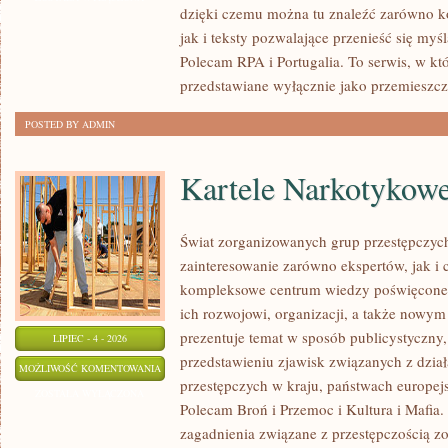
dzięki czemu można tu znaleźć zarówno k
jak i teksty pozwalające przenieść się myś
Polecam RPA i Portugalia. To serwis, w kt
przedstawiane wyłącznie jako przemieszcz
POSTED BY ADMIN
Kartele Narkotykow
Świat zorganizowanych grup przestępczych
zainteresowanie zarówno ekspertów, jak i 
kompleksowe centrum wiedzy poświęcone 
ich rozwojowi, organizacji, a także nowym
prezentuje temat w sposób publicystyczny,
LIPIEC - 4 - 2026
przedstawieniu zjawisk związanych z dzia
KARTELE
MOŻLIWOŚĆ KOMENTOWANIA
przestępczych w kraju, państwach europejs
NARKOTYKOWE
ZOSTAŁA WYŁĄCZONA
Polecam Broń i Przemoc i Kultura i Mafia. 
zagadnienia związane z przestępczością z