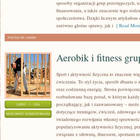
sposoby organizacji grup przestępczych, ic
finansowania, a także znaczenie tego rodza
społeczeństwa. Dzięki licznym artykułom
zarówno głośne sprawy, jak i
[ Read More
POSTED BY ADMIN
Aerobik i fitness gr
Sport i aktywność fizyczna to znacznie wię
ćwiczenia. To styl życia, sposób dbania o
oraz codzienną energię. Strona poświęcona
rozbudowane bazę porad, w którym każdy
początkujący, jak i zaawansowany – może 
LIPIEC - 3 - 2026
dotyczące treningów, ćwiczeń, zdrowego st
AEROBIK
MOŻLIWOŚĆ KOMENTOWANIA
świadomego rozwijania własnej sprawności
I
ZOSTAŁA WYŁĄCZONA
popularyzowaniu aktywności fizycznej, pr
FITNESS
związane z siłownią, fitnessem, sportami r
GRUPOWY