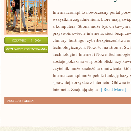
Internat.com.pl to nowoczesny portal poś
wszystkim zagadnieniom, które mają zwią
z komputera. Strona może być ciekawym m
przyswoić świecie internetu, sieci bezpr
chmury, hostingu, cyberbezpieczeństwa o
CZERWIEC - 17 - 2026
technologicznych. Nowości na stronie: Św
NOWINKI
MOŻLIWOŚĆ KOMENTOWANIA
Technologie i Internet i Nowe Technologie.
I
ZOSTAŁA WYŁĄCZONA
zostaje pokazana w sposób bliski użytkown
TRENDY
czytelnik może znaleźć tu omówienia, któ
W
Internat.com.pl może pełnić funkcję bazy 
INTERNECIE
sprawniej korzystać z internetu. Główna t
internetu. Znajdują się tu
[ Read More ]
POSTED BY ADMIN