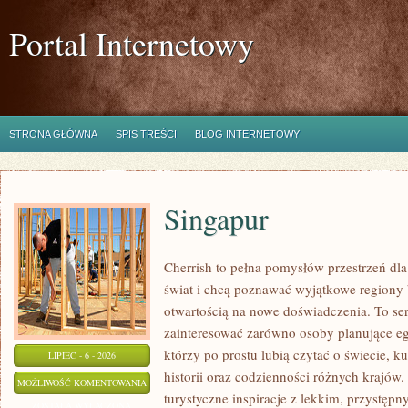
Portal Internetowy
STRONA GŁÓWNA
SPIS TREŚCI
BLOG INTERNETOWY
Singapur
Cherrish to pełna pomysłów przestrzeń dla
świat i chcą poznawać wyjątkowe regiony 
otwartością na nowe doświadczenia. To se
zainteresować zarówno osoby planujące egz
którzy po prostu lubią czytać o świecie, ku
LIPIEC - 6 - 2026
historii oraz codzienności różnych krajów.
SINGAPUR
MOŻLIWOŚĆ KOMENTOWANIA
turystyczne inspiracje z lekkim, przystę
ZOSTAŁA WYŁĄCZONA