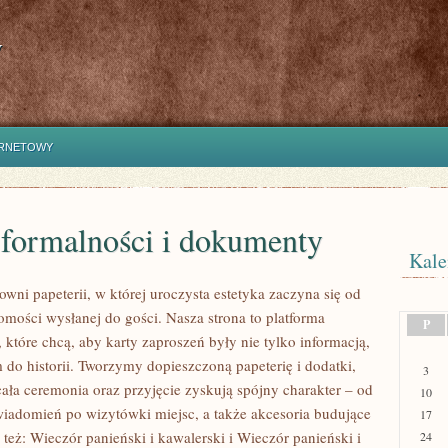
y
ERNETOWY
 formalności i dokumenty
Kale
wni papeterii, w której uroczysta estetyka zaczyna się od
omości wysłanej do gości. Nasza strona to platforma
P
 które chcą, aby karty zaproszeń były nie tylko informacją,
 do historii. Tworzymy dopieszczoną papeterię i dodatki,
3
cała ceremonia oraz przyjęcie zyskują spójny charakter – od
10
iadomień po wizytówki miejsc, a także akcesoria budujące
17
 też: Wieczór panieński i kawalerski i Wieczór panieński i
24