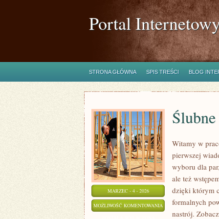
Portal Internetow
STRONA GŁÓWNA
SPIS TREŚCI
BLOG INT
Ślubne
Witamy w praco
pierwszej wiad
wyboru dla par,
ale też wstępem
dzięki którym 
MARZEC - 4 - 2026
formalnych pow
ŚLUBNE
MOŻLIWOŚĆ KOMENTOWANIA
nastrój. Zobacz
FORMALNOŚCI
ZOSTAŁA WYŁĄCZONA