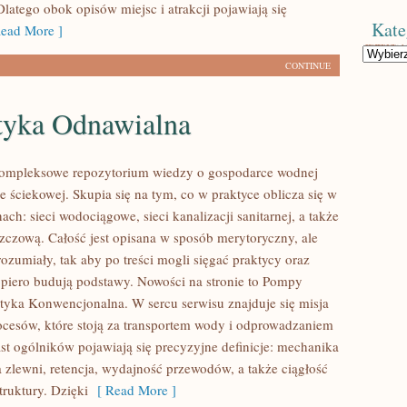
latego obok opisów miejsc i atrakcji pojawiają się
Kate
ead More ]
Kategorie
CONTINUE
tyka Odnawialna
 kompleksowe repozytorium wiedzy o gospodarce wodnej
 ściekowej. Skupia się na tym, co w praktyce oblicza się w
ach: sieci wodociągowe, sieci kanalizacji sanitarnej, a także
szczową. Całość jest opisana w sposób merytoryczny, ale
ozumiały, tak aby po treści mogli sięgać praktycy oraz
opiero budują podstawy. Nowości na stronie to Pompy
etyka Konwencjonalna. W sercu serwisu znajduje się misja
ocesów, które stoją za transportem wody i odprowadzaniem
st ogólników pojawiają się precyzyjne definicje: mechanika
a zlewni, retencja, wydajność przewodów, a także ciągłość
struktury. Dzięki
[ Read More ]