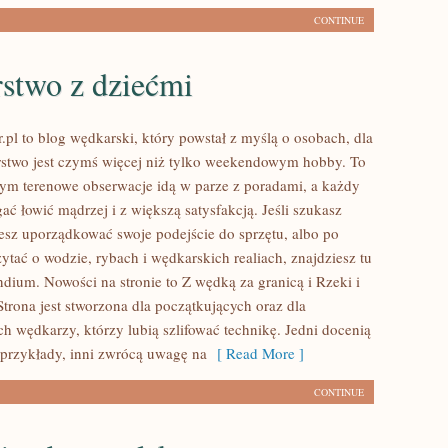
CONTINUE
stwo z dziećmi
.pl to blog wędkarski, który powstał z myślą o osobach, dla
stwo jest czymś więcej niż tylko weekendowym hobby. To
rym terenowe obserwacje idą w parze z poradami, a każdy
ć łowić mądrzej i z większą satysfakcją. Jeśli szukasz
sz uporządkować swoje podejście do sprzętu, albo po
zytać o wodzie, rybach i wędkarskich realiach, znajdziesz tu
dium. Nowości na stronie to Z wędką za granicą i Rzeki i
 Strona jest stworzona dla początkujących oraz dla
 wędkarzy, którzy lubią szlifować technikę. Jedni docenią
 przykłady, inni zwrócą uwagę na
[ Read More ]
CONTINUE