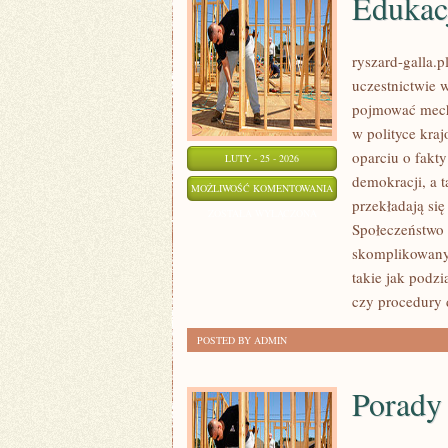
Edukac
ryszard-galla.p
uczestnictwie 
pojmować mech
w polityce kra
oparciu o fakty
LUTY - 25 - 2026
demokracji, a 
EDUKACJA
MOŻLIWOŚĆ KOMENTOWANIA
przekładają się
OBYWATELSKA
ZOSTAŁA WYŁĄCZONA
Społeczeństwo 
skomplikowanyc
takie jak podzi
czy procedury 
POSTED BY ADMIN
Porady 