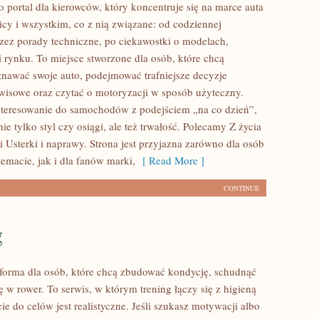
o portal dla kierowców, który koncentruje się na marce auta
icy i wszystkim, co z nią związane: od codziennej
przez porady techniczne, po ciekawostki o modelach,
i rynku. To miejsce stworzone dla osób, które chcą
nawać swoje auto, podejmować trafniejsze decyzje
wisowe oraz czytać o motoryzacji w sposób użyteczny.
nteresowanie do samochodów z podejściem „na co dzień”,
 nie tylko styl czy osiągi, ale też trwałość. Polecamy Z życia
 Usterki i naprawy. Strona jest przyjazna zarówno dla osób
temacie, jak i dla fanów marki,
[ Read More ]
CONTINUE
g
atforma dla osób, które chcą zbudować kondycję, schudnąć
ę w rower. To serwis, w którym trening łączy się z higieną
cie do celów jest realistyczne. Jeśli szukasz motywacji albo