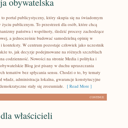
ja obywatelska
l to portal publicystyczny, który skupia się na świadomym
w życiu publicznym. To przestrzeń dla osób, które chcą
anizmy państwa i wspólnoty, śledzić procesy zachodzące
jowej, a jednocześnie budować samodzielną opinię w
 i konteksty. W centrum pozostaje człowiek jako uczestnik
także to, jak decyzje podejmowane na różnych szczeblach
 na codzienność. Nowości na stronie Media i polityka i
obywatelskie Blog jest pisany w duchu upraszczania
h tematów bez spłycania sensu. Chodzi o to, by tematy
ał władz, administracja lokalna, gwarancje konstytucyjne
demokratyczne stały się zrozumiałe.
[ Read More ]
CONTINUE
dla właścicieli