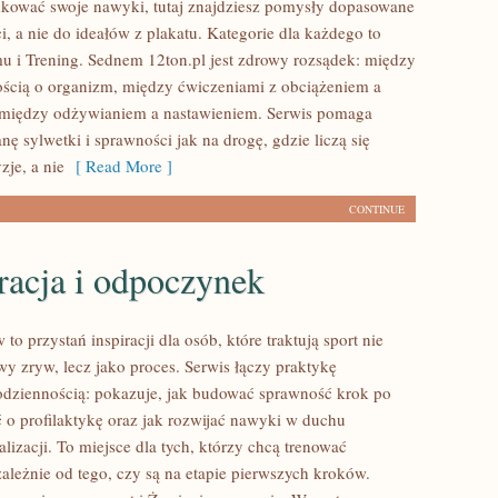
kować swoje nawyki, tutaj znajdziesz pomysły dopasowane
, a nie do ideałów z plakatu. Kategorie dla każdego to
u i Trening. Sednem 12ton.pl jest zdrowy rozsądek: między
ością o organizm, między ćwiczeniami z obciążeniem a
 między odżywianiem a nastawieniem. Serwis pomaga
nę sylwetki i sprawności jak na drogę, gdzie liczą się
zje, a nie
[ Read More ]
CONTINUE
racja i odpoczynek
o przystań inspiracji dla osób, które traktują sport nie
wy zryw, lecz jako proces. Serwis łączy praktykę
odziennością: pokazuje, jak budować sprawność krok po
ć o profilaktykę oraz jak rozwijać nawyki w duchu
izacji. To miejsce dla tych, którzy chcą trenować
zależnie od tego, czy są na etapie pierwszych kroków.