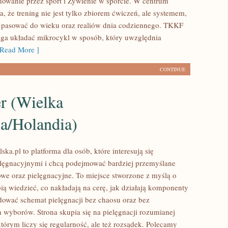
wanie przez sport i Żywienie w sporcie. W centrum
ea, że trening nie jest tylko zbiorem ćwiczeń, ale systemem,
 pasować do wieku oraz realiów dnia codziennego. TKKF
ga układać mikrocykl w sposób, który uwzględnia
Read More ]
CONTINUE
er (Wielka
ia/Holandia)
ska.pl to platforma dla osób, które interesują się
lęgnacyjnymi i chcą podejmować bardziej przemyślane
we oraz pielęgnacyjne. To miejsce stworzone z myślą o
bią wiedzieć, co nakładają na cerę, jak działają komponenty
udować schemat pielęgnacji bez chaosu oraz bez
wyborów. Strona skupia się na pielęgnacji rozumianej
tórym liczy się regularność, ale też rozsądek. Polecamy