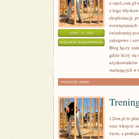
e-opel.com.pl t
z logo błyskaw
eksploatacji, 
rozwiązaniach 
świadomiej poz
LUTY - 25 - 2026
zakupowe i ser
PORADY
MOŻLIWOŚĆ KOMENTOWANIA
Blog łączy zai
DLA
ZOSTAŁA WYŁĄCZONA
gdzie liczy się
WŁAŚCICIELI
użytkowników i
startujących w 
POSTED BY ADMIN
Trenin
12ton.pl to pl
oraz wkręcić si
życia, a podejś