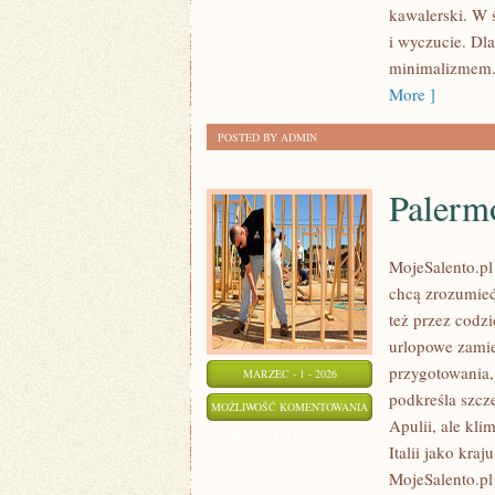
kawalerski. W ś
I
i wyczucie. Dl
DOKUMENTY
minimalizmem. 
More ]
POSTED BY ADMIN
Palerm
MojeSalento.pl
chcą zrozumieć
też przez codz
urlopowe zamien
przygotowania,
MARZEC - 1 - 2026
podkreśla szcz
PALERMO
MOŻLIWOŚĆ KOMENTOWANIA
Apulii, ale kli
ZOSTAŁA WYŁĄCZONA
Italii jako kr
MojeSalento.pl