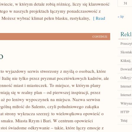
31
wiecie, w którym detale robią różnicę, liczy się klarowność
atego w naszych projektach łączymy ponadczasowość z
« lip
Możesz wybrać klimat pełen blasku, rustykalny,
[ Read
Rekl
CONTINUE
Przeczyt
o
Skontakt
Kliknij,
Dowiedz
 to wyjazdowy serwis stworzony z myślą o osobach, które
 Italię nie tylko przez pryzmat pocztówkowych kadrów, ale
Odkryj 
ienność miast i miasteczek. To miejsce, w którym plany
Internet
iają się w realny plan – od pierwszej inspiracji, przez
Internet
 aż po leniwy wypoczynek na miejscu. Nazwa serwisu
Witryna
ególną miłość do Salento, czyli południowego zakątka
HTTP
mat strony wykracza szerzej: to wielowątkowa opowieść o
aju smaku. Miasta Rzym i Bari. W centrum opowieści
Tutaj
 stoi świadome odkrywanie – takie, które łączy emocje z