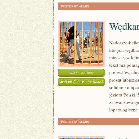
POSTED BY ADMIN
Wędkar
Nadorsze-haller
których wędkar
miejsce, w któ
tekst ma pomaga
pomysłów, chce
LUTY - 26 - 2026
prostu lubisz c
WĘDKARSTWO
MOŻLIWOŚĆ KOMENTOWANIA
solidne kompen
Z
ZOSTAŁA WYŁĄCZONA
jeziora Polski.
DZIEĆMI
zaawansowanych
łopatologiczne
POSTED BY ADMIN