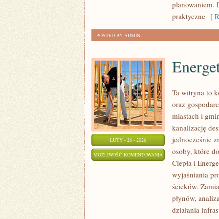
planowaniem. D
praktyczne
[ R
POSTED BY ADMIN
Energe
Ta witryna to
oraz gospodarce
miastach i gmin
kanalizację de
jednocześnie zr
LUTY - 26 - 2026
osoby, które d
ENERGETYKA
MOŻLIWOŚĆ KOMENTOWANIA
Ciepła i Energ
ODNAWIALNA
ZOSTAŁA WYŁĄCZONA
wyjaśniania pr
ścieków. Zamia
płynów, analiz
działania infra