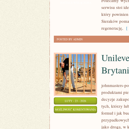
Polecamy Wycho
I
ZOSTAŁA WYŁĄCZONA
serwisu stoi id
ODPOCZYNEK
który powinien
Sieraków poma
regenerację,
[ 
POSTED BY ADMIN
Unilev
Brytan
johnmasters-pol
produktami pie
decyzje zakupo
LUTY - 23 - 2026
tych, którzy lu
UNILEVER
MOŻLIWOŚĆ KOMENTOWANIA
formuł i jak b
(WIELKA
ZOSTAŁA WYŁĄCZONA
przypadkowych 
BRYTANIA/HOLANDIA)
jako droga, w k