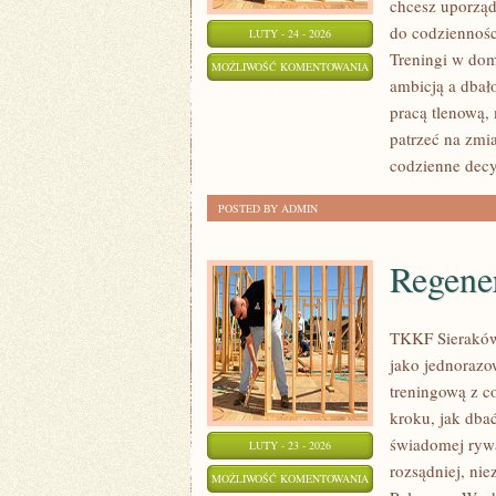
chcesz uporząd
do codzienności
LUTY - 24 - 2026
Treningi w dom
TRENING
MOŻLIWOŚĆ KOMENTOWANIA
ambicją a dbał
ZOSTAŁA WYŁĄCZONA
pracą tlenową,
patrzeć na zmia
codzienne decy
POSTED BY ADMIN
Regene
TKKF Sieraków t
jako jednorazo
treningową z c
kroku, jak dba
świadomej rywal
LUTY - 23 - 2026
rozsądniej, nie
REGENERACJA
MOŻLIWOŚĆ KOMENTOWANIA