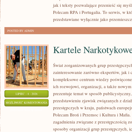
jak i teksty pozwalające przenieść się myś
Polecam RPA i Portugalia. To serwis, w kt
przedstawiane wyłącznie jako przemieszcz
POSTED BY ADMIN
Kartele Narkotykow
Świat zorganizowanych grup przestępczych
zainteresowanie zarówno ekspertów, jak i 
kompleksowe centrum wiedzy poświęcone 
ich rozwojowi, organizacji, a także nowym
prezentuje temat w sposób publicystyczny,
LIPIEC - 4 - 2026
przedstawieniu zjawisk związanych z dzia
KARTELE
MOŻLIWOŚĆ KOMENTOWANIA
przestępczych w kraju, państwach europejs
NARKOTYKOWE
ZOSTAŁA WYŁĄCZONA
Polecam Broń i Przemoc i Kultura i Mafia. 
zagadnienia związane z przestępczością z
sposoby organizacji grup przestępczych, ic