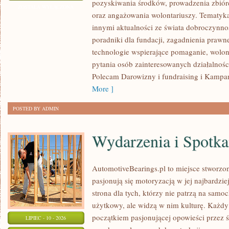
pozyskiwania środków, prowadzenia zbiór
WNIOSKÓW
ZOSTAŁA WYŁĄCZONA
oraz angażowania wolontariuszy. Tematyk
innymi aktualności ze świata dobroczynnoś
poradniki dla fundacji, zagadnienia prawn
technologie wspierające pomaganie, wolon
pytania osób zainteresowanych działalnośc
Polecam Darowizny i fundraising i Kampan
More ]
POSTED BY ADMIN
Wydarzenia i Spotk
AutomotiveBearings.pl to miejsce stworzo
pasjonują się motoryzacją w jej najbardz
strona dla tych, którzy nie patrzą na samo
użytkowy, ale widzą w nim kulturę. Każdy
początkiem pasjonującej opowieści przez 
LIPIEC - 10 - 2026