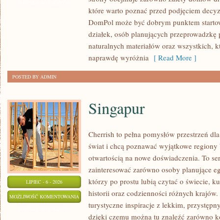
I
ZOSTAŁA WYŁĄCZONA
które warto poznać przed podjęciem decyz
WYKOŃCZENIA
DomPol może być dobrym punktem startowy
działek, osób planujących przeprowadzkę 
naturalnych materiałów oraz wszystkich, 
naprawdę wyróżnia
[ Read More ]
POSTED BY ADMIN
Singapur
Cherrish to pełna pomysłów przestrzeń dla
świat i chcą poznawać wyjątkowe regiony 
otwartością na nowe doświadczenia. To se
zainteresować zarówno osoby planujące egz
którzy po prostu lubią czytać o świecie, ku
LIPIEC - 6 - 2026
historii oraz codzienności różnych krajów.
SINGAPUR
MOŻLIWOŚĆ KOMENTOWANIA
turystyczne inspiracje z lekkim, przystę
ZOSTAŁA WYŁĄCZONA
dzięki czemu można tu znaleźć zarówno k