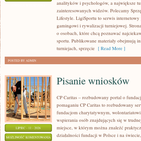
analityków i psychologów, a największe tu
I
ZOSTAŁA WYŁĄCZONA
zainteresowanych widzów. Polecamy Sprzęt
PROGNOZY
Lifestyle. LigiSportu to serwis internetow
gamingowi i rywalizacji turniejowej. Stro
o osobach, które chcą poznawać najciekaw
sportu. Publikowane materiały obejmują i
turniejach, sprzęcie
[ Read More ]
POSTED BY ADMIN
Pisanie wniosków
CP Caritas – rozbudowany portal o fundac
pomaganiu CP Caritas to rozbudowany ser
fundacjom charytatywnym, wolontariatow
wspierania osób znajdujących się w trudnej 
miejsce, w którym można znaleźć praktycz
LIPIEC - 11 - 2026
działalności fundacji w Polsce i na świec
PISANIE
MOŻLIWOŚĆ KOMENTOWANIA