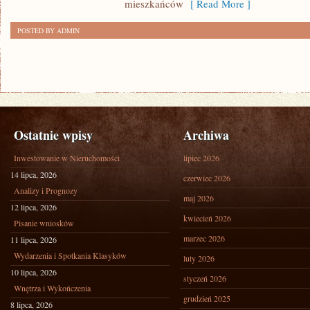
mieszkańców
[ Read More ]
POSTED BY ADMIN
Ostatnie wpisy
Archiwa
Inwestowanie w Nieruchomości
lipiec 2026
14 lipca, 2026
czerwiec 2026
Analizy i Prognozy
maj 2026
12 lipca, 2026
kwiecień 2026
Pisanie wniosków
marzec 2026
11 lipca, 2026
Wydarzenia i Spotkania Klasyków
luty 2026
10 lipca, 2026
styczeń 2026
Wnętrza i Wykończenia
grudzień 2025
8 lipca, 2026