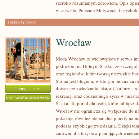
szeroko rozumianym zdrowiem. Opis opier
w serwisie. Polecam Motywacja i psycholog
POSTED BY ADMIN
Wrocław
Moda Wrocław to wielowątkowy serwis in
podróżom na Dolnym Śląsku, ze szczegó
oraz regionów, które tworzą niezwykle bar
Strona jest blogiem, w którym można zn
dotyczące zwiedzania, historii, kultury, ar
LIPIEC - 2 - 2026
rekreacji oraz codziennego życia w miast
WROCŁAW
MOŻLIWOŚĆ KOMENTOWANIA
Śląska. To portal dla osób, które lubią sz
ZOSTAŁA WYŁĄCZONA
Wrocław nie ogranicza się wyłącznie do naj
pokazuje również niebanalne punkty na ma
podczas szybkiego zwiedzania. Dzięki tem
zarówno dla turystów planujących weekend