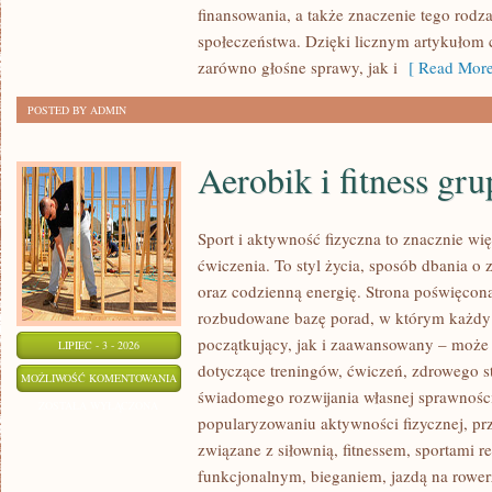
finansowania, a także znaczenie tego rodza
społeczeństwa. Dzięki licznym artykułom
zarówno głośne sprawy, jak i
[ Read More
POSTED BY ADMIN
Aerobik i fitness gr
Sport i aktywność fizyczna to znacznie wię
ćwiczenia. To styl życia, sposób dbania o
oraz codzienną energię. Strona poświęcona
rozbudowane bazę porad, w którym każdy
początkujący, jak i zaawansowany – może 
LIPIEC - 3 - 2026
dotyczące treningów, ćwiczeń, zdrowego st
AEROBIK
MOŻLIWOŚĆ KOMENTOWANIA
świadomego rozwijania własnej sprawności
I
ZOSTAŁA WYŁĄCZONA
popularyzowaniu aktywności fizycznej, pr
FITNESS
związane z siłownią, fitnessem, sportami r
GRUPOWY
funkcjonalnym, bieganiem, jazdą na rowerz