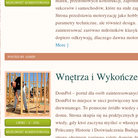
marek, przełomowych konstrukcji, zapom
WYDARZENIA
MOŻLIWOŚĆ KOMENTOWANIA
sukcesów i samochodów, które na stałe zap
I
ZOSTAŁA WYŁĄCZONA
Strona przedstawia motoryzację jako hobby
SPOTKANIA
parametry techniczne, ale również design
KLASYKÓW
zainteresować zarówno miłośników klasykó
dopiero odkrywają, dlaczego dawna motor
More ]
POSTED BY ADMIN
Wnętrza i Wykończe
DomPol – portal dla osób zainteresowan
DomPol to miejsce w sieci poświęcony te
drewnianego. To pomocne źródło wiedzy d
domu. Strona skupia się na praktycznych p
wtedy, gdy ktoś zaczyna myśleć o włas
LIPIEC - 8 - 2026
Polecamy Historie i Doświadczenia Buduj
WNĘTRZA
MOŻLIWOŚĆ KOMENTOWANIA
strony obejmuje zarówno zalety domów dre