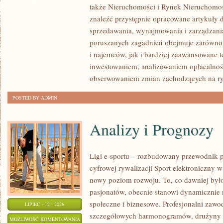
także Nieruchomości i Rynek Nieruchomoś
NIERUCHOMOŚCI
znaleźć przystępnie opracowane artykuły 
sprzedawania, wynajmowania i zarządzani
poruszanych zagadnień obejmuje zarówno 
i najemców, jak i bardziej zaawansowane 
inwestowaniem, analizowaniem opłacalnoś
obserwowaniem zmian zachodzących na r
POSTED BY ADMIN
Analizy i Prognozy
Ligi e-sportu – rozbudowany przewodnik po
cyfrowej rywalizacji Sport elektroniczny w 
nowy poziom rozwoju. To, co dawniej było
pasjonatów, obecnie stanowi dynamicznie r
społeczne i biznesowe. Profesjonalni zawo
LIPIEC - 12 - 2026
szczegółowych harmonogramów, drużyny z
ANALIZY
MOŻLIWOŚĆ KOMENTOWANIA