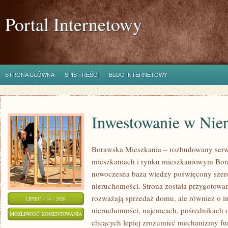
Portal Internetowy
STRONA GŁÓWNA
SPIS TREŚCI
BLOG INTERNETOWY
Inwestowanie w Nie
Borawska Mieszkania – rozbudowany serw
mieszkaniach i rynku mieszkaniowym Bor
nowoczesna baza wiedzy poświęcony szer
nieruchomości. Strona została przygotowa
rozważają sprzedaż domu, ale również o in
LIPIEC - 14 - 2026
nieruchomości, najemcach, pośrednikach o
INWESTOWANIE
MOŻLIWOŚĆ KOMENTOWANIA
chcących lepiej zrozumieć mechanizmy f
W
ZOSTAŁA WYŁĄCZONA