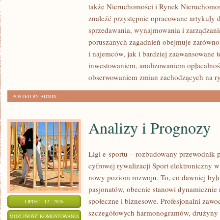
także Nieruchomości i Rynek Nieruchomoś
NIERUCHOMOŚCI
znaleźć przystępnie opracowane artykuły 
sprzedawania, wynajmowania i zarządzani
poruszanych zagadnień obejmuje zarówno 
i najemców, jak i bardziej zaawansowane 
inwestowaniem, analizowaniem opłacalnoś
obserwowaniem zmian zachodzących na r
POSTED BY ADMIN
Analizy i Prognozy
Ligi e-sportu – rozbudowany przewodnik po
cyfrowej rywalizacji Sport elektroniczny w 
nowy poziom rozwoju. To, co dawniej było
pasjonatów, obecnie stanowi dynamicznie r
społeczne i biznesowe. Profesjonalni zawo
LIPIEC - 12 - 2026
szczegółowych harmonogramów, drużyny z
ANALIZY
MOŻLIWOŚĆ KOMENTOWANIA