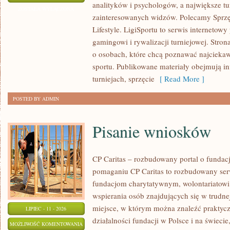
analityków i psychologów, a największe tu
I
ZOSTAŁA WYŁĄCZONA
zainteresowanych widzów. Polecamy Sprzęt
PROGNOZY
Lifestyle. LigiSportu to serwis internetow
gamingowi i rywalizacji turniejowej. Stro
o osobach, które chcą poznawać najciekaw
sportu. Publikowane materiały obejmują i
turniejach, sprzęcie
[ Read More ]
POSTED BY ADMIN
Pisanie wniosków
CP Caritas – rozbudowany portal o fundac
pomaganiu CP Caritas to rozbudowany ser
fundacjom charytatywnym, wolontariatow
wspierania osób znajdujących się w trudnej 
miejsce, w którym można znaleźć praktycz
LIPIEC - 11 - 2026
działalności fundacji w Polsce i na świec
PISANIE
MOŻLIWOŚĆ KOMENTOWANIA