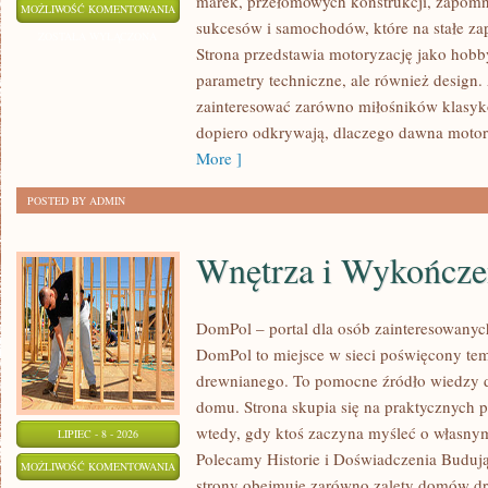
marek, przełomowych konstrukcji, zapom
WYDARZENIA
MOŻLIWOŚĆ KOMENTOWANIA
sukcesów i samochodów, które na stałe zap
I
ZOSTAŁA WYŁĄCZONA
Strona przedstawia motoryzację jako hobby
SPOTKANIA
parametry techniczne, ale również design
KLASYKÓW
zainteresować zarówno miłośników klasykó
dopiero odkrywają, dlaczego dawna motor
More ]
POSTED BY ADMIN
Wnętrza i Wykończe
DomPol – portal dla osób zainteresowan
DomPol to miejsce w sieci poświęcony te
drewnianego. To pomocne źródło wiedzy d
domu. Strona skupia się na praktycznych p
wtedy, gdy ktoś zaczyna myśleć o włas
LIPIEC - 8 - 2026
Polecamy Historie i Doświadczenia Buduj
WNĘTRZA
MOŻLIWOŚĆ KOMENTOWANIA
strony obejmuje zarówno zalety domów dre