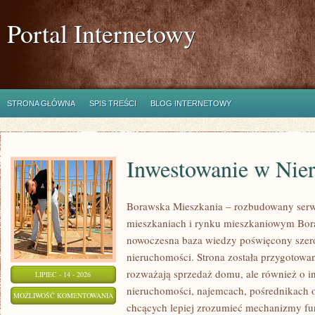
Portal Internetowy
STRONA GŁÓWNA
SPIS TREŚCI
BLOG INTERNETOWY
Inwestowanie w Nie
Borawska Mieszkania – rozbudowany serw
mieszkaniach i rynku mieszkaniowym Bor
nowoczesna baza wiedzy poświęcony szer
nieruchomości. Strona została przygotowa
rozważają sprzedaż domu, ale również o in
LIPIEC - 14 - 2026
nieruchomości, najemcach, pośrednikach o
INWESTOWANIE
MOŻLIWOŚĆ KOMENTOWANIA
chcących lepiej zrozumieć mechanizmy f
W
ZOSTAŁA WYŁĄCZONA