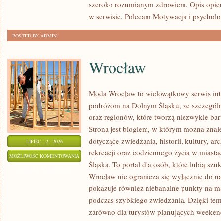
szeroko rozumianym zdrowiem. Opis opier
w serwisie. Polecam Motywacja i psycholog
POSTED BY ADMIN
Wrocław
Moda Wrocław to wielowątkowy serwis in
podróżom na Dolnym Śląsku, ze szczegó
oraz regionów, które tworzą niezwykle bar
Strona jest blogiem, w którym można zn
dotyczące zwiedzania, historii, kultury, ar
LIPIEC - 2 - 2026
rekreacji oraz codziennego życia w miast
WROCŁAW
MOŻLIWOŚĆ KOMENTOWANIA
Śląska. To portal dla osób, które lubią sz
ZOSTAŁA WYŁĄCZONA
Wrocław nie ogranicza się wyłącznie do naj
pokazuje również niebanalne punkty na ma
podczas szybkiego zwiedzania. Dzięki tem
zarówno dla turystów planujących weekend