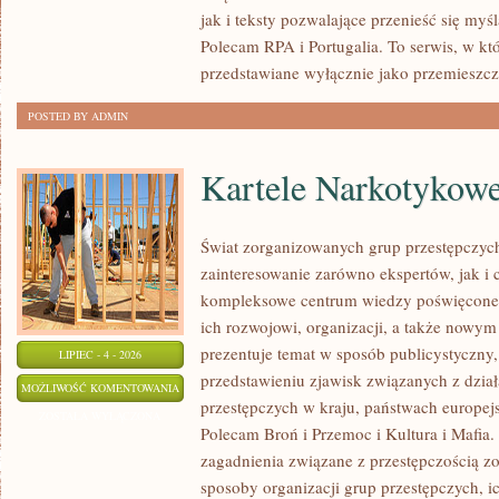
jak i teksty pozwalające przenieść się myś
Polecam RPA i Portugalia. To serwis, w kt
przedstawiane wyłącznie jako przemieszcz
POSTED BY ADMIN
Kartele Narkotykow
Świat zorganizowanych grup przestępczych
zainteresowanie zarówno ekspertów, jak i 
kompleksowe centrum wiedzy poświęcone 
ich rozwojowi, organizacji, a także nowym
prezentuje temat w sposób publicystyczny,
LIPIEC - 4 - 2026
przedstawieniu zjawisk związanych z dzia
KARTELE
MOŻLIWOŚĆ KOMENTOWANIA
przestępczych w kraju, państwach europejs
NARKOTYKOWE
ZOSTAŁA WYŁĄCZONA
Polecam Broń i Przemoc i Kultura i Mafia. 
zagadnienia związane z przestępczością z
sposoby organizacji grup przestępczych, ic