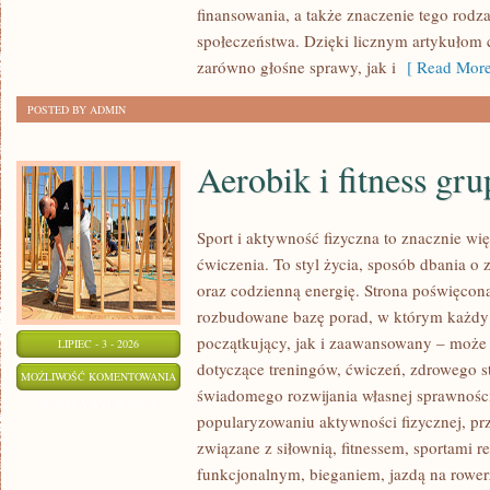
finansowania, a także znaczenie tego rodza
społeczeństwa. Dzięki licznym artykułom
zarówno głośne sprawy, jak i
[ Read More
POSTED BY ADMIN
Aerobik i fitness gr
Sport i aktywność fizyczna to znacznie wię
ćwiczenia. To styl życia, sposób dbania o
oraz codzienną energię. Strona poświęcona
rozbudowane bazę porad, w którym każdy
początkujący, jak i zaawansowany – może 
LIPIEC - 3 - 2026
dotyczące treningów, ćwiczeń, zdrowego st
AEROBIK
MOŻLIWOŚĆ KOMENTOWANIA
świadomego rozwijania własnej sprawności
I
ZOSTAŁA WYŁĄCZONA
popularyzowaniu aktywności fizycznej, pr
FITNESS
związane z siłownią, fitnessem, sportami r
GRUPOWY
funkcjonalnym, bieganiem, jazdą na rowerz