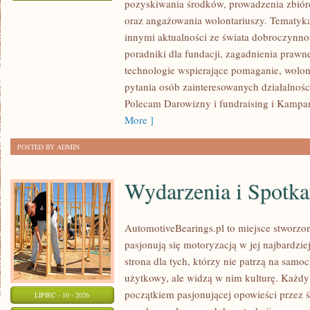
pozyskiwania środków, prowadzenia zbiór
WNIOSKÓW
ZOSTAŁA WYŁĄCZONA
oraz angażowania wolontariuszy. Tematyk
innymi aktualności ze świata dobroczynnoś
poradniki dla fundacji, zagadnienia prawn
technologie wspierające pomaganie, wolon
pytania osób zainteresowanych działalnośc
Polecam Darowizny i fundraising i Kampan
More ]
POSTED BY ADMIN
Wydarzenia i Spotk
AutomotiveBearings.pl to miejsce stworzo
pasjonują się motoryzacją w jej najbardz
strona dla tych, którzy nie patrzą na samo
użytkowy, ale widzą w nim kulturę. Każdy
początkiem pasjonującej opowieści przez 
LIPIEC - 10 - 2026