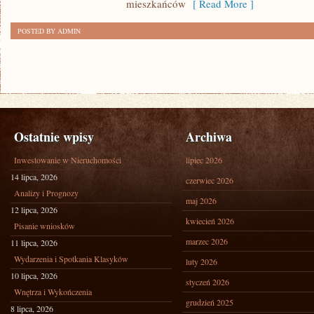
mieszkańców
[ Read More ]
POSTED BY ADMIN
Ostatnie wpisy
Archiwa
Inwestowanie w Nieruchomości
lipiec 2026
14 lipca, 2026
czerwiec 2026
Analizy i Prognozy
maj 2026
12 lipca, 2026
kwiecień 2026
Pisanie wniosków
marzec 2026
11 lipca, 2026
Wydarzenia i Spotkania Klasyków
luty 2026
10 lipca, 2026
styczeń 2026
Wnętrza i Wykończenia
grudzień 2025
8 lipca, 2026