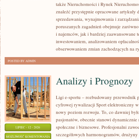
także Nieruchomości i Rynek Nieruchomoś
NIERUCHOMOŚCI
znaleźć przystępnie opracowane artykuły 
sprzedawania, wynajmowania i zarządzani
poruszanych zagadnień obejmuje zarówno 
i najemców, jak i bardziej zaawansowane 
inwestowaniem, analizowaniem opłacalnoś
obserwowaniem zmian zachodzących na r
POSTED BY ADMIN
Analizy i Prognozy
Ligi e-sportu – rozbudowany przewodnik po
cyfrowej rywalizacji Sport elektroniczny w 
nowy poziom rozwoju. To, co dawniej było
pasjonatów, obecnie stanowi dynamicznie r
społeczne i biznesowe. Profesjonalni zawo
LIPIEC - 12 - 2026
szczegółowych harmonogramów, drużyny z
ANALIZY
MOŻLIWOŚĆ KOMENTOWANIA