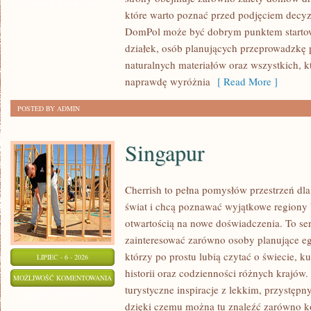
I
ZOSTAŁA WYŁĄCZONA
które warto poznać przed podjęciem decyz
WYKOŃCZENIA
DomPol może być dobrym punktem startowy
działek, osób planujących przeprowadzkę 
naturalnych materiałów oraz wszystkich, 
naprawdę wyróżnia
[ Read More ]
POSTED BY ADMIN
Singapur
Cherrish to pełna pomysłów przestrzeń dla
świat i chcą poznawać wyjątkowe regiony 
otwartością na nowe doświadczenia. To se
zainteresować zarówno osoby planujące egz
którzy po prostu lubią czytać o świecie, ku
LIPIEC - 6 - 2026
historii oraz codzienności różnych krajów.
SINGAPUR
MOŻLIWOŚĆ KOMENTOWANIA
turystyczne inspiracje z lekkim, przystę
ZOSTAŁA WYŁĄCZONA
dzięki czemu można tu znaleźć zarówno k