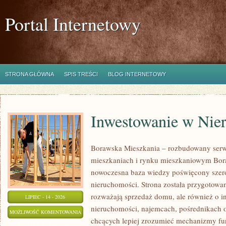
Portal Internetowy
STRONA GŁÓWNA
SPIS TREŚCI
BLOG INTERNETOWY
Inwestowanie w Nie
Borawska Mieszkania – rozbudowany serw
mieszkaniach i rynku mieszkaniowym Bor
nowoczesna baza wiedzy poświęcony szer
nieruchomości. Strona została przygotowa
rozważają sprzedaż domu, ale również o in
LIPIEC - 14 - 2026
nieruchomości, najemcach, pośrednikach o
INWESTOWANIE
MOŻLIWOŚĆ KOMENTOWANIA
chcących lepiej zrozumieć mechanizmy f
W
ZOSTAŁA WYŁĄCZONA