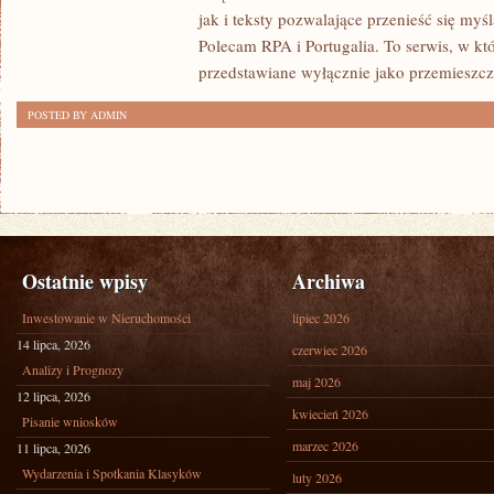
jak i teksty pozwalające przenieść się myś
Polecam RPA i Portugalia. To serwis, w kt
przedstawiane wyłącznie jako przemieszcz
POSTED BY ADMIN
Ostatnie wpisy
Archiwa
Inwestowanie w Nieruchomości
lipiec 2026
14 lipca, 2026
czerwiec 2026
Analizy i Prognozy
maj 2026
12 lipca, 2026
kwiecień 2026
Pisanie wniosków
marzec 2026
11 lipca, 2026
Wydarzenia i Spotkania Klasyków
luty 2026