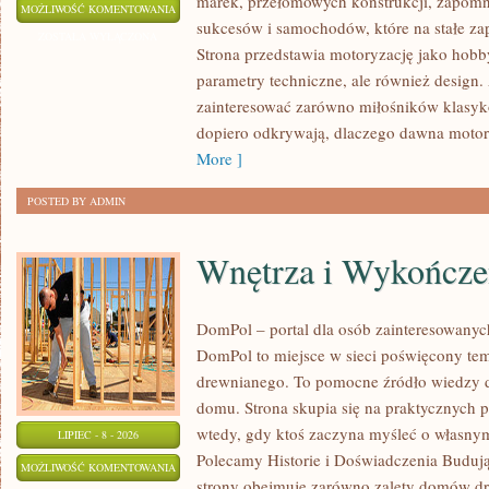
marek, przełomowych konstrukcji, zapom
WYDARZENIA
MOŻLIWOŚĆ KOMENTOWANIA
sukcesów i samochodów, które na stałe zap
I
ZOSTAŁA WYŁĄCZONA
Strona przedstawia motoryzację jako hobby
SPOTKANIA
parametry techniczne, ale również design
KLASYKÓW
zainteresować zarówno miłośników klasykó
dopiero odkrywają, dlaczego dawna motor
More ]
POSTED BY ADMIN
Wnętrza i Wykończe
DomPol – portal dla osób zainteresowan
DomPol to miejsce w sieci poświęcony te
drewnianego. To pomocne źródło wiedzy d
domu. Strona skupia się na praktycznych p
wtedy, gdy ktoś zaczyna myśleć o włas
LIPIEC - 8 - 2026
Polecamy Historie i Doświadczenia Buduj
WNĘTRZA
MOŻLIWOŚĆ KOMENTOWANIA
strony obejmuje zarówno zalety domów dre