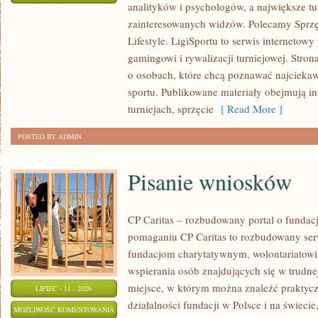
analityków i psychologów, a największe tu
I
ZOSTAŁA WYŁĄCZONA
zainteresowanych widzów. Polecamy Sprzęt
PROGNOZY
Lifestyle. LigiSportu to serwis internetow
gamingowi i rywalizacji turniejowej. Stro
o osobach, które chcą poznawać najciekaw
sportu. Publikowane materiały obejmują i
turniejach, sprzęcie
[ Read More ]
POSTED BY ADMIN
Pisanie wniosków
CP Caritas – rozbudowany portal o fundac
pomaganiu CP Caritas to rozbudowany ser
fundacjom charytatywnym, wolontariatow
wspierania osób znajdujących się w trudnej 
miejsce, w którym można znaleźć praktycz
LIPIEC - 11 - 2026
działalności fundacji w Polsce i na świec
PISANIE
MOŻLIWOŚĆ KOMENTOWANIA