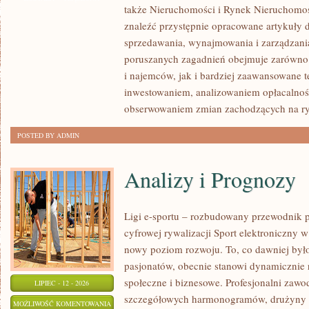
także Nieruchomości i Rynek Nieruchomoś
NIERUCHOMOŚCI
znaleźć przystępnie opracowane artykuły 
sprzedawania, wynajmowania i zarządzani
poruszanych zagadnień obejmuje zarówno 
i najemców, jak i bardziej zaawansowane 
inwestowaniem, analizowaniem opłacalnoś
obserwowaniem zmian zachodzących na r
POSTED BY ADMIN
Analizy i Prognozy
Ligi e-sportu – rozbudowany przewodnik po
cyfrowej rywalizacji Sport elektroniczny w 
nowy poziom rozwoju. To, co dawniej było
pasjonatów, obecnie stanowi dynamicznie r
społeczne i biznesowe. Profesjonalni zawo
LIPIEC - 12 - 2026
szczegółowych harmonogramów, drużyny z
ANALIZY
MOŻLIWOŚĆ KOMENTOWANIA