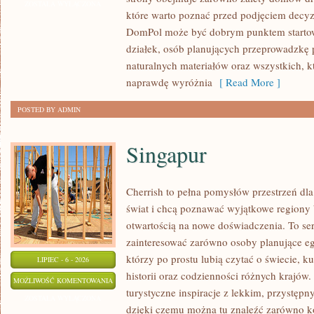
I
ZOSTAŁA WYŁĄCZONA
które warto poznać przed podjęciem decyz
WYKOŃCZENIA
DomPol może być dobrym punktem startowy
działek, osób planujących przeprowadzkę 
naturalnych materiałów oraz wszystkich, 
naprawdę wyróżnia
[ Read More ]
POSTED BY ADMIN
Singapur
Cherrish to pełna pomysłów przestrzeń dla
świat i chcą poznawać wyjątkowe regiony 
otwartością na nowe doświadczenia. To se
zainteresować zarówno osoby planujące egz
którzy po prostu lubią czytać o świecie, ku
LIPIEC - 6 - 2026
historii oraz codzienności różnych krajów.
SINGAPUR
MOŻLIWOŚĆ KOMENTOWANIA
turystyczne inspiracje z lekkim, przystę
ZOSTAŁA WYŁĄCZONA
dzięki czemu można tu znaleźć zarówno k