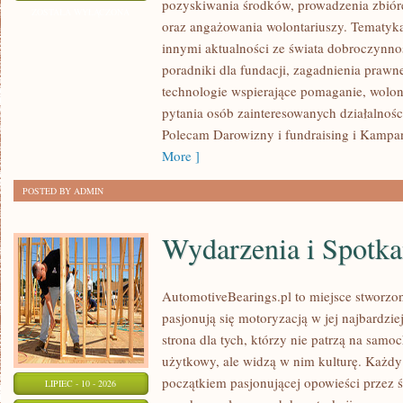
pozyskiwania środków, prowadzenia zbiór
WNIOSKÓW
ZOSTAŁA WYŁĄCZONA
oraz angażowania wolontariuszy. Tematyk
innymi aktualności ze świata dobroczynnoś
poradniki dla fundacji, zagadnienia prawn
technologie wspierające pomaganie, wolon
pytania osób zainteresowanych działalnośc
Polecam Darowizny i fundraising i Kampan
More ]
POSTED BY ADMIN
Wydarzenia i Spotk
AutomotiveBearings.pl to miejsce stworzo
pasjonują się motoryzacją w jej najbardz
strona dla tych, którzy nie patrzą na samo
użytkowy, ale widzą w nim kulturę. Każdy
początkiem pasjonującej opowieści przez 
LIPIEC - 10 - 2026