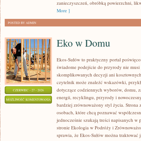
zanieczyszczeń, obróbką powierzchni, lik
More ]
POSTED BY ADMIN
Eko w Domu
Ekos-Sułów to praktyczny portal poświęcon
świadome podejście do przyrody nie musi
skomplikowanych decyzji ani kosztownych
czytelnik może znaleźć wskazówki, przykł
dotyczące codziennych wyborów, domu, z
CZERWIEC - 27 - 2026
energii, recyklingu, przyrody i nowoczes
EKO
MOŻLIWOŚĆ KOMENTOWANIA
bardziej zrównoważony styl życia. Strona 
W
ZOSTAŁA WYŁĄCZONA
osobach, które chcą poznawać współczesn
DOMU
jednocześnie szukają treści napisanych w
stronie Ekologia w Podróży i Zrównoważo
sprawia, że Ekos-Sułów można traktować j