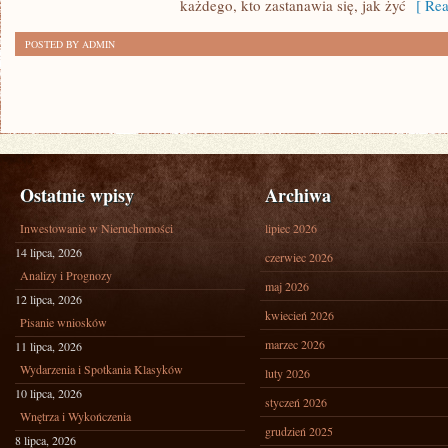
każdego, kto zastanawia się, jak żyć
[ Rea
POSTED BY ADMIN
Ostatnie wpisy
Archiwa
Inwestowanie w Nieruchomości
lipiec 2026
14 lipca, 2026
czerwiec 2026
Analizy i Prognozy
maj 2026
12 lipca, 2026
kwiecień 2026
Pisanie wniosków
marzec 2026
11 lipca, 2026
Wydarzenia i Spotkania Klasyków
luty 2026
10 lipca, 2026
styczeń 2026
Wnętrza i Wykończenia
grudzień 2025
8 lipca, 2026