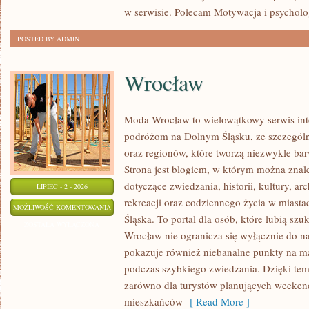
w serwisie. Polecam Motywacja i psycholog
POSTED BY ADMIN
Wrocław
Moda Wrocław to wielowątkowy serwis in
podróżom na Dolnym Śląsku, ze szczegó
oraz regionów, które tworzą niezwykle bar
Strona jest blogiem, w którym można zn
dotyczące zwiedzania, historii, kultury, ar
LIPIEC - 2 - 2026
rekreacji oraz codziennego życia w miast
WROCŁAW
MOŻLIWOŚĆ KOMENTOWANIA
Śląska. To portal dla osób, które lubią sz
ZOSTAŁA WYŁĄCZONA
Wrocław nie ogranicza się wyłącznie do naj
pokazuje również niebanalne punkty na ma
podczas szybkiego zwiedzania. Dzięki tem
zarówno dla turystów planujących weekend
mieszkańców
[ Read More ]