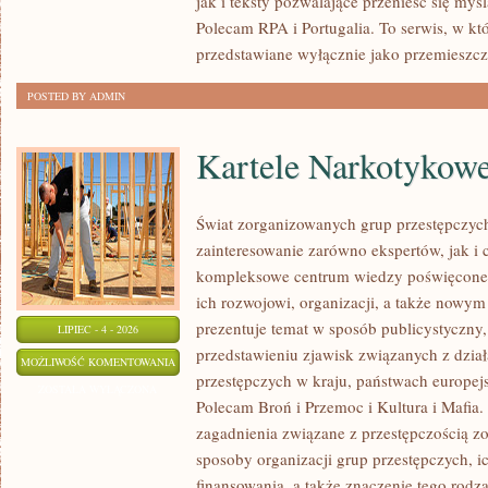
jak i teksty pozwalające przenieść się myś
Polecam RPA i Portugalia. To serwis, w kt
przedstawiane wyłącznie jako przemieszcz
POSTED BY ADMIN
Kartele Narkotykow
Świat zorganizowanych grup przestępczych
zainteresowanie zarówno ekspertów, jak i 
kompleksowe centrum wiedzy poświęcone 
ich rozwojowi, organizacji, a także nowym
prezentuje temat w sposób publicystyczny,
LIPIEC - 4 - 2026
przedstawieniu zjawisk związanych z dzia
KARTELE
MOŻLIWOŚĆ KOMENTOWANIA
przestępczych w kraju, państwach europejs
NARKOTYKOWE
ZOSTAŁA WYŁĄCZONA
Polecam Broń i Przemoc i Kultura i Mafia. 
zagadnienia związane z przestępczością z
sposoby organizacji grup przestępczych, ic
finansowania, a także znaczenie tego rodza