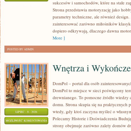
sukcesów i samochodów, które na stałe zap
I
ZOSTAŁA WYŁĄCZONA
Strona przedstawia motoryzację jako hobby
SPOTKANIA
parametry techniczne, ale również design
KLASYKÓW
zainteresować zarówno miłośników klasykó
dopiero odkrywają, dlaczego dawna motor
More ]
POSTED BY ADMIN
Wnętrza i Wykończe
DomPol – portal dla osób zainteresowan
DomPol to miejsce w sieci poświęcony te
drewnianego. To pomocne źródło wiedzy d
domu. Strona skupia się na praktycznych p
wtedy, gdy ktoś zaczyna myśleć o włas
LIPIEC - 8 - 2026
Polecamy Historie i Doświadczenia Buduj
WNĘTRZA
MOŻLIWOŚĆ KOMENTOWANIA
strony obejmuje zarówno zalety domów dre
I
ZOSTAŁA WYŁĄCZONA