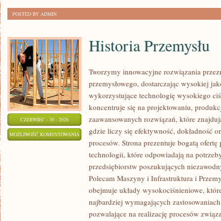
POSTED BY ADMIN
Historia Przemysłu
Tworzymy innowacyjne rozwiązania przezn
przemysłowego, dostarczając wysokiej jak
wykorzystujące technologię wysokiego ciś
koncentruje się na projektowaniu, produkc
zaawansowanych rozwiązań, które znajduj
CZERWIEC - 30 - 2026
gdzie liczy się efektywność, dokładność
HISTORIA
MOŻLIWOŚĆ KOMENTOWANIA
procesów. Strona prezentuje bogatą ofertę
PRZEMYSŁU
ZOSTAŁA WYŁĄCZONA
technologii, które odpowiadają na potrze
przedsiębiorstw poszukujących niezawodn
Polecam Maszyny i Infrastruktura i Przemy
obejmuje układy wysokociśnieniowe, które
najbardziej wymagających zastosowaniac
pozwalające na realizację procesów zwią