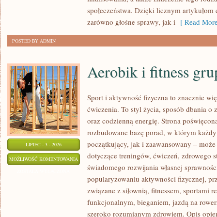
społeczeństwa. Dzięki licznym artykułom
zarówno głośne sprawy, jak i
[ Read More
POSTED BY ADMIN
Aerobik i fitness gr
Sport i aktywność fizyczna to znacznie wię
ćwiczenia. To styl życia, sposób dbania o
oraz codzienną energię. Strona poświęcona
rozbudowane bazę porad, w którym każdy
początkujący, jak i zaawansowany – może 
LIPIEC - 3 - 2026
dotyczące treningów, ćwiczeń, zdrowego st
AEROBIK
MOŻLIWOŚĆ KOMENTOWANIA
świadomego rozwijania własnej sprawności
I
ZOSTAŁA WYŁĄCZONA
popularyzowaniu aktywności fizycznej, pr
FITNESS
związane z siłownią, fitnessem, sportami r
GRUPOWY
funkcjonalnym, bieganiem, jazdą na rowerz
szeroko rozumianym zdrowiem. Opis opier