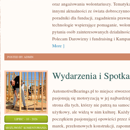
oraz angażowania wolontariuszy. Tematyk
innymi aktualności ze świata dobroczynnoś
poradniki dla fundacji, zagadnienia prawn
technologie wspierające pomaganie, wolon
pytania osób zainteresowanych działalnośc
Polecam Darowizny i fundraising i Kampan
More ]
POSTED BY ADMIN
Wydarzenia i Spotk
AutomotiveBearings.pl to miejsce stworzo
pasjonują się motoryzacją w jej najbardz
strona dla tych, którzy nie patrzą na samo
użytkowy, ale widzą w nim kulturę. Każdy
początkiem pasjonującej opowieści przez 
LIPIEC - 10 - 2026
marek, przełomowych konstrukcji, zapom
WYDARZENIA
MOŻLIWOŚĆ KOMENTOWANIA