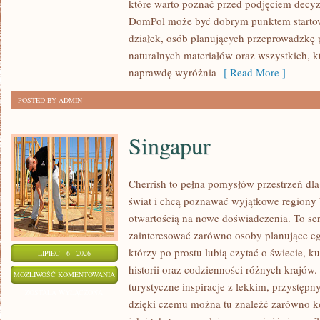
które warto poznać przed podjęciem decyz
WYKOŃCZENIA
DomPol może być dobrym punktem startowy
działek, osób planujących przeprowadzkę 
naturalnych materiałów oraz wszystkich, 
naprawdę wyróżnia
[ Read More ]
POSTED BY ADMIN
Singapur
Cherrish to pełna pomysłów przestrzeń dla
świat i chcą poznawać wyjątkowe regiony 
otwartością na nowe doświadczenia. To se
zainteresować zarówno osoby planujące egz
którzy po prostu lubią czytać o świecie, ku
LIPIEC - 6 - 2026
historii oraz codzienności różnych krajów.
SINGAPUR
MOŻLIWOŚĆ KOMENTOWANIA
turystyczne inspiracje z lekkim, przystę
ZOSTAŁA WYŁĄCZONA
dzięki czemu można tu znaleźć zarówno k