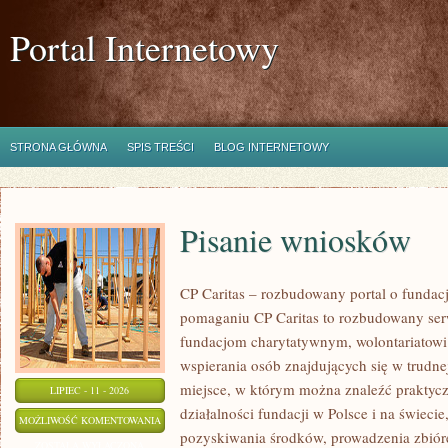
Portal Internetowy
STRONA GŁÓWNA
SPIS TREŚCI
BLOG INTERNETOWY
Pisanie wniosków
CP Caritas – rozbudowany portal o fundac
pomaganiu CP Caritas to rozbudowany ser
fundacjom charytatywnym, wolontariatow
wspierania osób znajdujących się w trudnej 
miejsce, w którym można znaleźć praktycz
LIPIEC - 11 - 2026
działalności fundacji w Polsce i na świec
PISANIE
MOŻLIWOŚĆ KOMENTOWANIA
pozyskiwania środków, prowadzenia zbiór
WNIOSKÓW
ZOSTAŁA WYŁĄCZONA