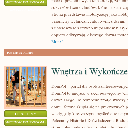
marek, przełomowych konstrukcji, zapom
WYDARZENIA
MOŻLIWOŚĆ KOMENTOWANIA
sukcesów i samochodów, które na stałe zap
I
ZOSTAŁA WYŁĄCZONA
Strona przedstawia motoryzację jako hobby
SPOTKANIA
parametry techniczne, ale również design
KLASYKÓW
zainteresować zarówno miłośników klasykó
dopiero odkrywają, dlaczego dawna motor
More ]
POSTED BY ADMIN
Wnętrza i Wykończe
DomPol – portal dla osób zainteresowan
DomPol to miejsce w sieci poświęcony te
drewnianego. To pomocne źródło wiedzy d
domu. Strona skupia się na praktycznych p
wtedy, gdy ktoś zaczyna myśleć o włas
LIPIEC - 8 - 2026
Polecamy Historie i Doświadczenia Buduj
WNĘTRZA
MOŻLIWOŚĆ KOMENTOWANIA
strony obejmuje zarówno zalety domów dre