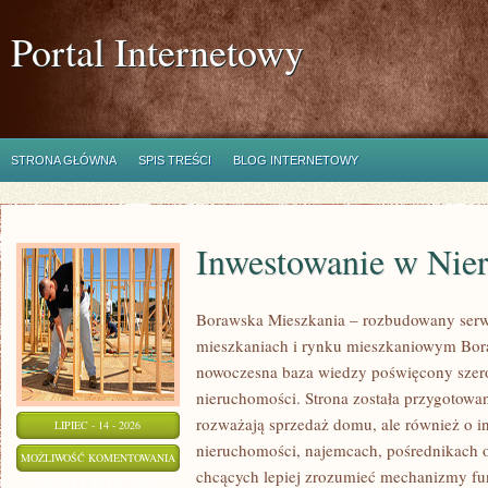
Portal Internetowy
STRONA GŁÓWNA
SPIS TREŚCI
BLOG INTERNETOWY
Inwestowanie w Nie
Borawska Mieszkania – rozbudowany serw
mieszkaniach i rynku mieszkaniowym Bor
nowoczesna baza wiedzy poświęcony szer
nieruchomości. Strona została przygotowa
rozważają sprzedaż domu, ale również o in
LIPIEC - 14 - 2026
nieruchomości, najemcach, pośrednikach o
INWESTOWANIE
MOŻLIWOŚĆ KOMENTOWANIA
chcących lepiej zrozumieć mechanizmy f
W
ZOSTAŁA WYŁĄCZONA