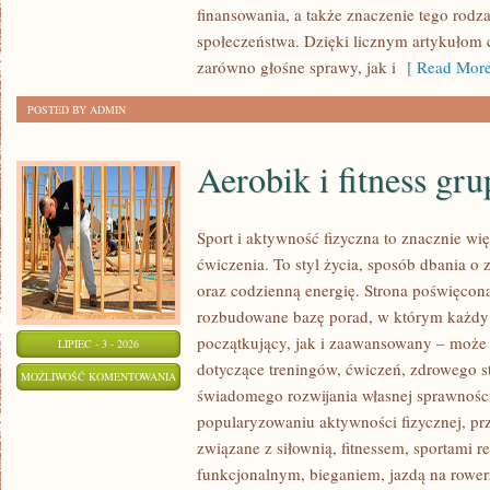
finansowania, a także znaczenie tego rodza
społeczeństwa. Dzięki licznym artykułom
zarówno głośne sprawy, jak i
[ Read More
POSTED BY ADMIN
Aerobik i fitness gr
Sport i aktywność fizyczna to znacznie wię
ćwiczenia. To styl życia, sposób dbania o
oraz codzienną energię. Strona poświęcona
rozbudowane bazę porad, w którym każdy
początkujący, jak i zaawansowany – może 
LIPIEC - 3 - 2026
dotyczące treningów, ćwiczeń, zdrowego st
AEROBIK
MOŻLIWOŚĆ KOMENTOWANIA
świadomego rozwijania własnej sprawności
I
ZOSTAŁA WYŁĄCZONA
popularyzowaniu aktywności fizycznej, pr
FITNESS
związane z siłownią, fitnessem, sportami r
GRUPOWY
funkcjonalnym, bieganiem, jazdą na rowerz