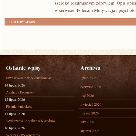
szeroko rozumianym zdrowiem. Opis opier
w serwisie. Polecam Motywacja i psycholog
POSTED BY ADMIN
Ostatnie wpisy
Archiwa
Inwestowanie w Nieruchomości
lipiec 2026
14 lipca, 2026
czerwiec 2026
Analizy i Prognozy
maj 2026
12 lipca, 2026
kwiecień 2026
Pisanie wniosków
marzec 2026
11 lipca, 2026
Wydarzenia i Spotkania Klasyków
luty 2026
10 lipca, 2026
styczeń 2026
Wnętrza i Wykończenia