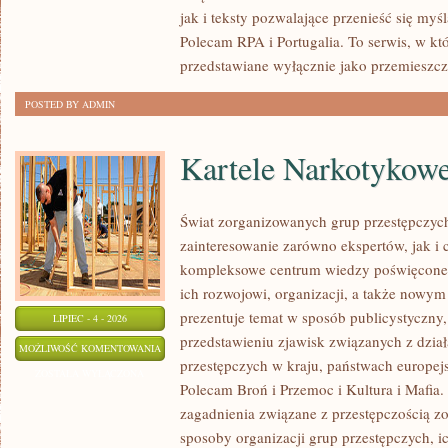
jak i teksty pozwalające przenieść się myś
Polecam RPA i Portugalia. To serwis, w kt
przedstawiane wyłącznie jako przemieszcz
POSTED BY ADMIN
Kartele Narkotykow
Świat zorganizowanych grup przestępczych
zainteresowanie zarówno ekspertów, jak i 
kompleksowe centrum wiedzy poświęcone 
ich rozwojowi, organizacji, a także nowym
prezentuje temat w sposób publicystyczny,
LIPIEC - 4 - 2026
przedstawieniu zjawisk związanych z dzia
KARTELE
MOŻLIWOŚĆ KOMENTOWANIA
przestępczych w kraju, państwach europejs
NARKOTYKOWE
ZOSTAŁA WYŁĄCZONA
Polecam Broń i Przemoc i Kultura i Mafia. 
zagadnienia związane z przestępczością z
sposoby organizacji grup przestępczych, ic