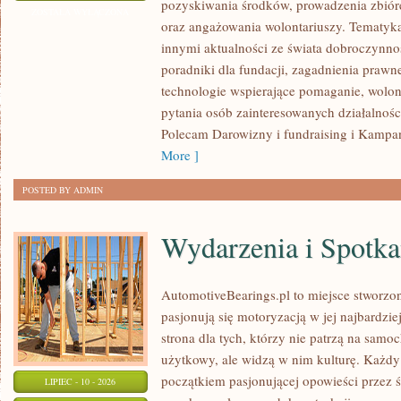
pozyskiwania środków, prowadzenia zbiór
WNIOSKÓW
ZOSTAŁA WYŁĄCZONA
oraz angażowania wolontariuszy. Tematyk
innymi aktualności ze świata dobroczynnoś
poradniki dla fundacji, zagadnienia prawn
technologie wspierające pomaganie, wolon
pytania osób zainteresowanych działalnośc
Polecam Darowizny i fundraising i Kampan
More ]
POSTED BY ADMIN
Wydarzenia i Spotk
AutomotiveBearings.pl to miejsce stworzo
pasjonują się motoryzacją w jej najbardz
strona dla tych, którzy nie patrzą na samo
użytkowy, ale widzą w nim kulturę. Każdy
początkiem pasjonującej opowieści przez 
LIPIEC - 10 - 2026