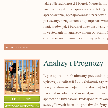
także Nieruchomości i Rynek Nieruchomoś
NIERUCHOMOŚCI
znaleźć przystępnie opracowane artykuły 
sprzedawania, wynajmowania i zarządzani
poruszanych zagadnień obejmuje zarówno 
i najemców, jak i bardziej zaawansowane 
inwestowaniem, analizowaniem opłacalnoś
obserwowaniem zmian zachodzących na r
POSTED BY ADMIN
Analizy i Prognozy
Ligi e-sportu – rozbudowany przewodnik po
cyfrowej rywalizacji Sport elektroniczny w 
nowy poziom rozwoju. To, co dawniej było
pasjonatów, obecnie stanowi dynamicznie r
społeczne i biznesowe. Profesjonalni zawo
LIPIEC - 12 - 2026
szczegółowych harmonogramów, drużyny z
ANALIZY
MOŻLIWOŚĆ KOMENTOWANIA