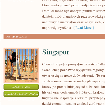
I
ZOSTAŁA WYŁĄCZONA
które warto poznać przed podjęciem decyz
WYKOŃCZENIA
DomPol może być dobrym punktem startowy
działek, osób planujących przeprowadzkę 
naturalnych materiałów oraz wszystkich, 
naprawdę wyróżnia
[ Read More ]
POSTED BY ADMIN
Singapur
Cherrish to pełna pomysłów przestrzeń dla
świat i chcą poznawać wyjątkowe regiony 
otwartością na nowe doświadczenia. To se
zainteresować zarówno osoby planujące egz
którzy po prostu lubią czytać o świecie, ku
LIPIEC - 6 - 2026
historii oraz codzienności różnych krajów.
SINGAPUR
MOŻLIWOŚĆ KOMENTOWANIA
turystyczne inspiracje z lekkim, przystę
ZOSTAŁA WYŁĄCZONA
dzięki czemu można tu znaleźć zarówno k