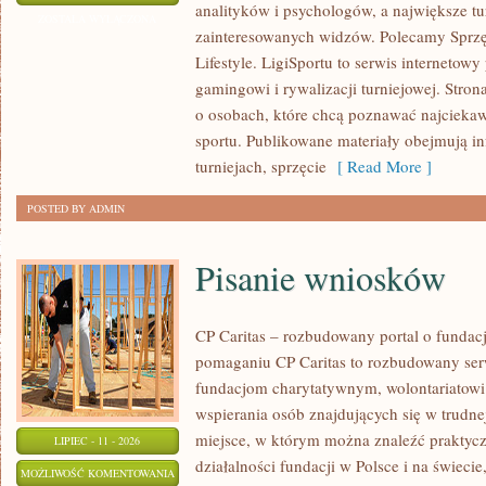
analityków i psychologów, a największe tu
I
ZOSTAŁA WYŁĄCZONA
zainteresowanych widzów. Polecamy Sprzęt
PROGNOZY
Lifestyle. LigiSportu to serwis internetow
gamingowi i rywalizacji turniejowej. Stro
o osobach, które chcą poznawać najciekaw
sportu. Publikowane materiały obejmują i
turniejach, sprzęcie
[ Read More ]
POSTED BY ADMIN
Pisanie wniosków
CP Caritas – rozbudowany portal o fundac
pomaganiu CP Caritas to rozbudowany ser
fundacjom charytatywnym, wolontariatow
wspierania osób znajdujących się w trudnej 
miejsce, w którym można znaleźć praktycz
LIPIEC - 11 - 2026
działalności fundacji w Polsce i na świec
PISANIE
MOŻLIWOŚĆ KOMENTOWANIA