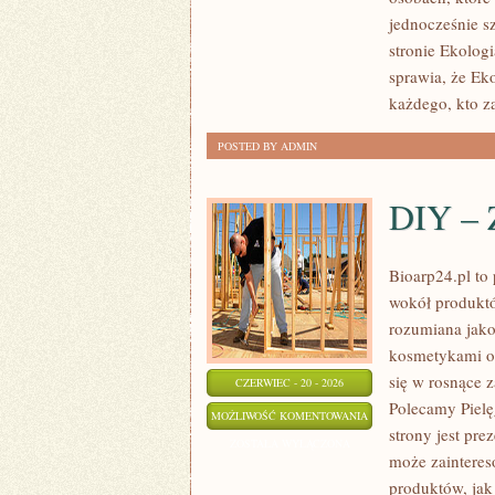
DOMU
jednocześnie s
stronie Ekolog
sprawia, że Ek
każdego, kto za
POSTED BY ADMIN
DIY – 
Bioarp24.pl to 
wokół produktó
rozumiana jako 
kosmetykami op
się w rosnące 
CZERWIEC - 20 - 2026
Polecamy Piel
DIY
MOŻLIWOŚĆ KOMENTOWANIA
strony jest pre
–
ZOSTAŁA WYŁĄCZONA
może zaintere
ZRÓB
produktów, jak