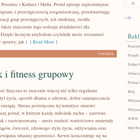
31
Przemoc i Kultura i Mafia. Portal opisuje najważniejsze
iązane z przestępczością zorganizowaną, przedstawiając
« lip
acji grup przestępczych, ich strukturę, źródła
 także znaczenie tego rodzaju działalności dla
 Dzięki licznym artykułom czytelnik może zrozumieć
Rekl
 sprawy, jak i
[ Read More ]
Przeczyt
CONTINUE
Przejdź 
Dołącz t
 i fitness grupowy
Zobacz 
Poznaj 
ść fizyczna to znacznie więcej niż tylko regularne
Blog
styl życia, sposób dbania o zdrowie, dobre samopoczucie
Witryna
 energię. Strona poświęcona tej tematyce stanowi
Witryna
azę porad, w którym każdy miłośnik ruchu – zarówno
WWW
jak i zaawansowany – może znaleźć wartościowe materiały
ingów, ćwiczeń, zdrowego stylu życia, odżywiania oraz
http://
wijania własnej sprawności. Serwis koncentruje się na