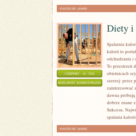
POSTED BY ADMIN
Diety 
Spalarnia kalo
kalorii to port
odchudzania i 
To przestrzeń d
obietnicach szy
CZERWIEC - 18 - 2026
szerzej: przez
DIETY
MOŻLIWOŚĆ KOMENTOWANIA
zainteresować 
I
ZOSTAŁA WYŁĄCZONA
dawna próbują 
PLANY
dobrze znane za
ŻYWIENIOWE
Sukcesu. Najwi
spalania kalorii
POSTED BY ADMIN