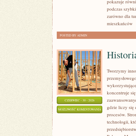
pokazuje równi
podczas szybki
zarówno dla tu
mieszkańców
[
POSTED BY ADMIN
Histori
Tworzymy innow
przemysłowego,
wykorzystujące
koncentruje si
zaawansowanych
CZERWIEC - 30 - 2026
gdzie liczy si
HISTORIA
MOŻLIWOŚĆ KOMENTOWANIA
procesów. Stro
PRZEMYSŁU
ZOSTAŁA WYŁĄCZONA
technologii, k
przedsiębiorst