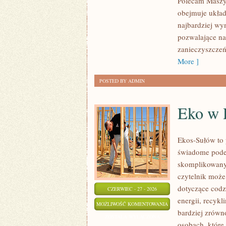
Polecam Maszyn
obejmuje układ
najbardziej w
pozwalające na
zanieczyszczeń
More ]
POSTED BY ADMIN
Eko w
Ekos-Sułów to 
świadome podej
skomplikowanyc
czytelnik może
dotyczące cod
CZERWIEC - 27 - 2026
energii, recyk
EKO
MOŻLIWOŚĆ KOMENTOWANIA
bardziej zrówn
W
ZOSTAŁA WYŁĄCZONA
osobach, któr