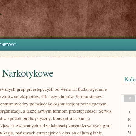
y
ERNETOWY
e Narkotykowe
Kale
owanych grup przestępczych od wielu lat budzi ogromne
e zarówno ekspertów, jak i czytelników. Strona stanowi
P
entrum wiedzy poświęcone organizacjom przestępczym,
 organizacji, a także nowym formom przestępczości. Serwis
3
at w sposób publicystyczny, koncentrując się na
10
 zjawisk związanych z działalnością zorganizowanych grup
17
w kraju, państwach europejskich oraz na całym globie.
24