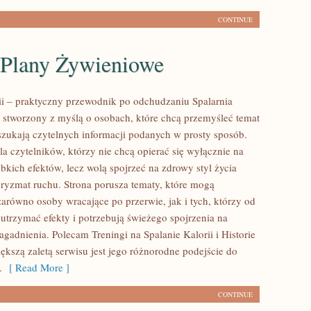
CONTINUE
i Plany Żywieniowe
rii – praktyczny przewodnik po odchudzaniu Spalarnia
al stworzony z myślą o osobach, które chcą przemyśleć temat
szukają czytelnych informacji podanych w prosty sposób.
la czytelników, którzy nie chcą opierać się wyłącznie na
bkich efektów, lecz wolą spojrzeć na zdrowy styl życia
 pryzmat ruchu. Strona porusza tematy, które mogą
zarówno osoby wracające po przerwie, jak i tych, którzy od
utrzymać efekty i potrzebują świeżego spojrzenia na
gadnienia. Polecam Treningi na Spalanie Kalorii i Historie
ększą zaletą serwisu jest jego różnorodne podejście do
.
[ Read More ]
CONTINUE