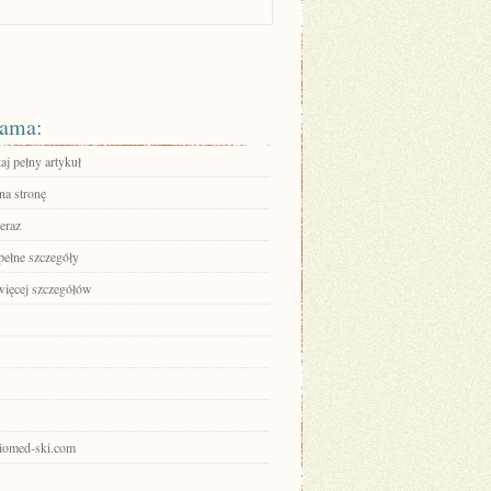
ama:
aj pełny artykuł
na stronę
eraz
pełne szczegóły
więcej szczegółów
keiomed-ski.com