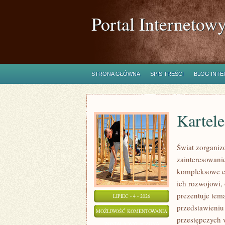
Portal Internetow
STRONA GŁÓWNA
SPIS TREŚCI
BLOG INT
Kartel
Świat zorganiz
zainteresowani
kompleksowe c
ich rozwojowi,
prezentuje tem
LIPIEC - 4 - 2026
przedstawieniu
KARTELE
MOŻLIWOŚĆ KOMENTOWANIA
przestępczych 
NARKOTYKOWE
ZOSTAŁA WYŁĄCZONA