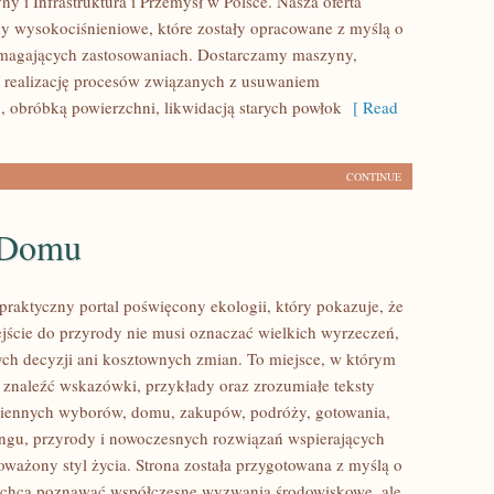
y i Infrastruktura i Przemysł w Polsce. Nasza oferta
y wysokociśnieniowe, które zostały opracowane z myślą o
ymagających zastosowaniach. Dostarczamy maszyny,
 realizację procesów związanych z usuwaniem
, obróbką powierzchni, likwidacją starych powłok
[ Read
CONTINUE
 Domu
praktyczny portal poświęcony ekologii, który pokazuje, że
ście do przyrody nie musi oznaczać wielkich wyrzeczeń,
h decyzji ani kosztownych zmian. To miejsce, w którym
 znaleźć wskazówki, przykłady oraz zrozumiałe teksty
ziennych wyborów, domu, zakupów, podróży, gotowania,
lingu, przyrody i nowoczesnych rozwiązań wspierających
oważony styl życia. Strona została przygotowana z myślą o
e chcą poznawać współczesne wyzwania środowiskowe, ale