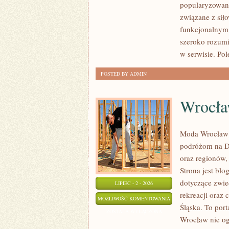
popularyzowani
FITNESS
związane z siło
GRUPOWY
funkcjonalnym,
szeroko rozumi
w serwisie. Po
POSTED BY ADMIN
Wrocł
Moda Wrocław 
podróżom na D
oraz regionów,
Strona jest b
dotyczące zwied
LIPIEC - 2 - 2026
rekreacji oraz
WROCŁAW
MOŻLIWOŚĆ KOMENTOWANIA
Śląska. To port
ZOSTAŁA WYŁĄCZONA
Wrocław nie ogr