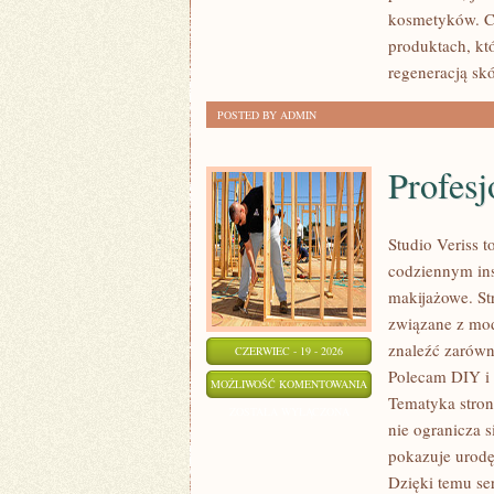
TO
kosmetyków. Ch
SAM
produktach, kt
regeneracją skó
POSTED BY ADMIN
Profesj
Studio Veriss 
codziennym ins
makijażowe. St
związane z mod
znaleźć zarówn
CZERWIEC - 19 - 2026
Polecam DIY i 
PROFESJONALNE
MOŻLIWOŚĆ KOMENTOWANIA
Tematyka stron
TRIKI
ZOSTAŁA WYŁĄCZONA
nie ogranicza 
WIZAŻYSTÓW
pokazuje urodę
Dzięki temu se