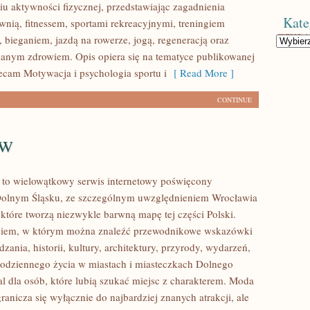
u aktywności fizycznej, przedstawiając zagadnienia
Kate
wnią, fitnessem, sportami rekreacyjnymi, treningiem
 bieganiem, jazdą na rowerze, jogą, regeneracją oraz
Kategorie
anym zdrowiem. Opis opiera się na tematyce publikowanej
lecam Motywacja i psychologia sportu i
[ Read More ]
CONTINUE
aw
to wielowątkowy serwis internetowy poświęcony
olnym Śląsku, ze szczególnym uwzględnieniem Wrocławia
 które tworzą niezwykle barwną mapę tej części Polski.
logiem, w którym można znaleźć przewodnikowe wskazówki
zania, historii, kultury, architektury, przyrody, wydarzeń,
 codziennego życia w miastach i miasteczkach Dolnego
al dla osób, które lubią szukać miejsc z charakterem. Moda
anicza się wyłącznie do najbardziej znanych atrakcji, ale