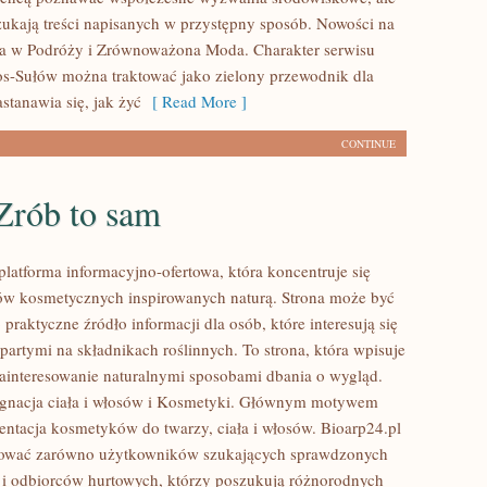
zukają treści napisanych w przystępny sposób. Nowości na
ia w Podróży i Zrównoważona Moda. Charakter serwisu
os-Sułów można traktować jako zielony przewodnik dla
stanawia się, jak żyć
[ Read More ]
CONTINUE
Zrób to sam
platforma informacyjno-ofertowa, która koncentruje się
w kosmetycznych inspirowanych naturą. Strona może być
praktyczne źródło informacji dla osób, które interesują się
artymi na składnikach roślinnych. To strona, która wpisuje
zainteresowanie naturalnymi sposobami dbania o wygląd.
ęgnacja ciała i włosów i Kosmetyki. Głównym motywem
zentacja kosmetyków do twarzy, ciała i włosów. Bioarp24.pl
sować zarówno użytkowników szukających sprawdzonych
 i odbiorców hurtowych, którzy poszukują różnorodnych