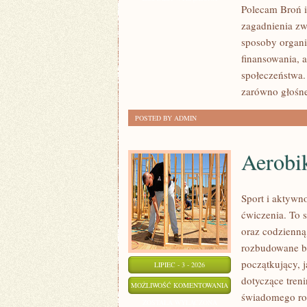
Polecam Broń i 
zagadnienia zw
sposoby organiz
finansowania, a
społeczeństwa.
zarówno głośne
POSTED BY ADMIN
Aerobik
Sport i aktywno
ćwiczenia. To 
oraz codzienną
rozbudowane b
początkujący, 
LIPIEC - 3 - 2026
dotyczące tren
AEROBIK
MOŻLIWOŚĆ KOMENTOWANIA
świadomego roz
I
ZOSTAŁA WYŁĄCZONA