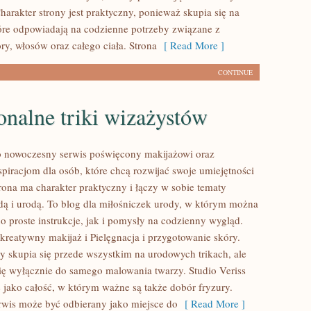
arakter strony jest praktyczny, ponieważ skupia się na
óre odpowiadają na codzienne potrzeby związane z
ry, włosów oraz całego ciała. Strona
[ Read More ]
CONTINUE
onalne triki wizażystów
to nowoczesny serwis poświęcony makijażowi oraz
piracjom dla osób, które chcą rozwijać swoje umiejętności
rona ma charakter praktyczny i łączy w sobie tematy
ą i urodą. To blog dla miłośniczek urody, w którym można
o proste instrukcje, jak i pomysły na codzienny wygląd.
kreatywny makijaż i Pielęgnacja i przygotowanie skóry.
y skupia się przede wszystkim na urodowych trikach, ale
się wyłącznie do samego malowania twarzy. Studio Veriss
 jako całość, w którym ważne są także dobór fryzury.
rwis może być odbierany jako miejsce do
[ Read More ]