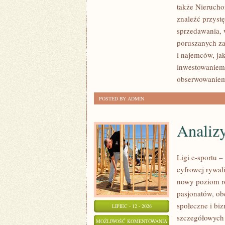
także Nierucho
NIERUCHOMOŚCI
znaleźć przyst
sprzedawania, 
poruszanych za
i najemców, ja
inwestowaniem,
obserwowaniem
POSTED BY ADMIN
Analiz
Ligi e-sportu 
cyfrowej rywali
nowy poziom ro
pasjonatów, ob
społeczne i bi
LIPIEC - 12 - 2026
szczegółowych
ANALIZY
MOŻLIWOŚĆ KOMENTOWANIA