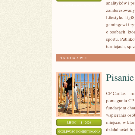
analityków i p
I
ZOSTAŁA WYŁĄCZONA
zainteresowany
PROGNOZY
Lifestyle. Ligi
gamingowi i ryw
o osobach, któ
sportu. Publik
turniejach, spr
POSTED BY ADMIN
Pisani
CP Caritas – r
pomaganiu CP C
fundacjom cha
wspierania osób
miejsce, w któ
LIPIEC - 11 - 2026
działalności fu
PISANIE
MOŻLIWOŚĆ KOMENTOWANIA