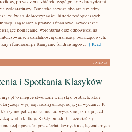
rodków, prowadzenia zbiórek, współpracy z darczyńcami
ia wolontariuszy. Tematyka serwisu obejmuje między
ości ze świata dobroczynności, historie podopiecznych,
fundacji, zagadnienia prawne i finansowe, nowoczesne
pierające pomaganie, wolontariat oraz odpowiedzi na
ainteresowanych działalnością organizacji pozarządowych.
zny i fundraising i Kampanie fundraisingowe.
[ Read
CONTINUE
enia i Spotkania Klasyków
ings.pl to miejsce stworzone z myślą o osobach, które
motoryzacją w jej najbardziej emocjonującym wydaniu. To
, którzy nie patrzą na samochód wyłącznie jak na pojazd
widzą w nim kulturę. Każdy poradnik może stać się
jonującej opowieści przez świat dawnych aut, legendarnych