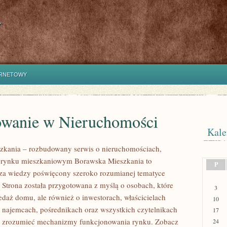
y
ERNETOWY
owanie w Nieruchomości
Kale
zkania – rozbudowany serwis o nieruchomościach,
i rynku mieszkaniowym Borawska Mieszkania to
P
za wiedzy poświęcony szeroko rozumianej tematyce
 Strona została przygotowana z myślą o osobach, które
3
edaż domu, ale również o inwestorach, właścicielach
10
 najemcach, pośrednikach oraz wszystkich czytelnikach
17
ej zrozumieć mechanizmy funkcjonowania rynku. Zobacz
24