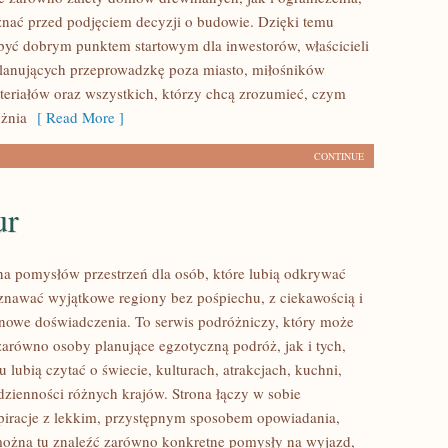
znać przed podjęciem decyzji o budowie. Dzięki temu
ć dobrym punktem startowym dla inwestorów, właścicieli
planujących przeprowadzkę poza miasto, miłośników
teriałów oraz wszystkich, którzy chcą zrozumieć, czym
żnia
[ Read More ]
CONTINUE
ur
łna pomysłów przestrzeń dla osób, które lubią odkrywać
oznawać wyjątkowe regiony bez pośpiechu, z ciekawością i
 nowe doświadczenia. To serwis podróżniczy, który może
zarówno osoby planujące egzotyczną podróż, jak i tych,
u lubią czytać o świecie, kulturach, atrakcjach, kuchni,
odzienności różnych krajów. Strona łączy w sobie
spiracje z lekkim, przystępnym sposobem opowiadania,
ożna tu znaleźć zarówno konkretne pomysły na wyjazd,