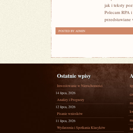
jak i teksty po
Polecam RPA i 
przedstawiane 
POSTED BY ADMIN
Ostatnie wpisy
A
Inwestowanie w Nieruchomości
li
14 lipca, 2026
cz
Analizy i Prognozy
ma
12 lipca, 2026
kw
Pisanie wniosków
ma
11 lipca, 2026
Wydarzenia i Spotkania Klasyków
lu