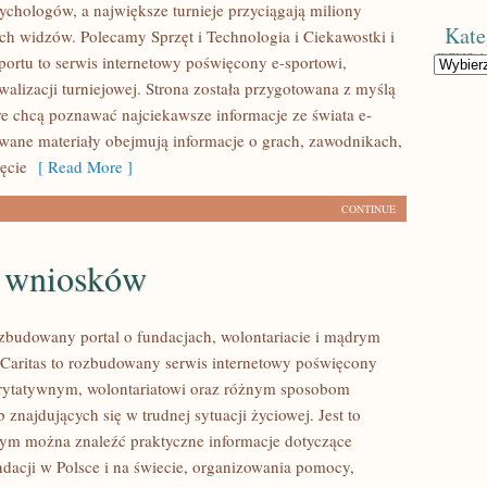
sychologów, a największe turnieje przyciągają miliony
Kate
ch widzów. Polecamy Sprzęt i Technologia i Ciekawostki i
Sportu to serwis internetowy poświęcony e-sportowi,
Kategorie
alizacji turniejowej. Strona została przygotowana z myślą
re chcą poznawać najciekawsze informacje ze świata e-
owane materiały obejmują informacje o grach, zawodnikach,
zęcie
[ Read More ]
CONTINUE
e wniosków
ozbudowany portal o fundacjach, wolontariacie i mądrym
aritas to rozbudowany serwis internetowy poświęcony
rytatywnym, wolontariatowi oraz różnym sposobom
 znajdujących się w trudnej sytuacji życiowej. Jest to
rym można znaleźć praktyczne informacje dotyczące
ndacji w Polsce i na świecie, organizowania pomocy,