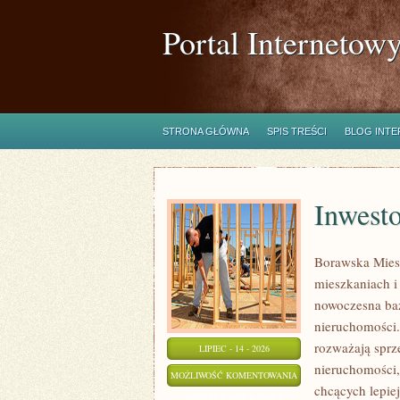
Portal Internetow
STRONA GŁÓWNA
SPIS TREŚCI
BLOG INT
Inwest
Borawska Mies
mieszkaniach 
nowoczesna ba
nieruchomości.
rozważają sprz
LIPIEC - 14 - 2026
nieruchomości,
INWESTOWANIE
MOŻLIWOŚĆ KOMENTOWANIA
chcących lepi
W
ZOSTAŁA WYŁĄCZONA