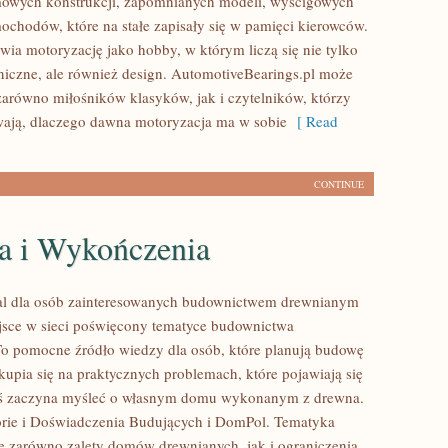
mowych konstrukcji, zapomnianych modeli, wyścigowych
ochodów, które na stałe zapisały się w pamięci kierowców.
wia motoryzację jako hobby, w którym liczą się nie tylko
niczne, ale również design. AutomotiveBearings.pl może
zarówno miłośników klasyków, jak i czytelników, którzy
ają, dlaczego dawna motoryzacja ma w sobie
[ Read
CONTINUE
a i Wykończenia
al dla osób zainteresowanych budownictwem drewnianym
sce w sieci poświęcony tematyce budownictwa
o pomocne źródło wiedzy dla osób, które planują budowę
kupia się na praktycznych problemach, które pojawiają się
oś zaczyna myśleć o własnym domu wykonanym z drewna.
rie i Doświadczenia Budujących i DomPol. Tematyka
e zarówno zalety domów drewnianych, jak i ograniczenia,