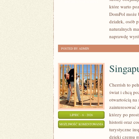
I
ZOSTAŁA WYŁĄCZONA
które warto po
WYKOŃCZENIA
DomPol może by
działek, osób 
naturalnych ma
naprawdę wyró
POSTED BY ADMIN
Singap
Cherrish to pe
świat i chcą p
otwartością na
zainteresować 
którzy po prost
LIPIEC - 6 - 2026
historii oraz c
SINGAPUR
MOŻLIWOŚĆ KOMENTOWANIA
turystyczne in
ZOSTAŁA WYŁĄCZONA
dzięki czemu m