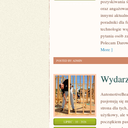
pozyskiwania ś
WNIOSKÓW
ZOSTAŁA WYŁĄCZONA
oraz angażowan
innymi aktualn
poradniki dla 
technologie ws
pytania osób z
Polecam Darowi
More ]
POSTED BY ADMIN
Wydarz
AutomotiveBear
pasjonują się 
strona dla tych
użytkowy, ale 
początkiem pas
LIPIEC - 10 - 2026