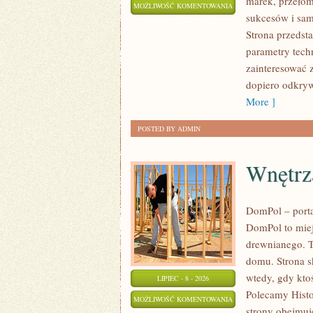
marek, przeło
WYDARZENIA
MOŻLIWOŚĆ KOMENTOWANIA
sukcesów i sam
I
ZOSTAŁA WYŁĄCZONA
Strona przedsta
SPOTKANIA
parametry tech
KLASYKÓW
zainteresować 
dopiero odkryw
More ]
POSTED BY ADMIN
Wnętrz
DomPol – port
DomPol to miej
drewnianego. T
domu. Strona s
wtedy, gdy kt
LIPIEC - 8 - 2026
Polecamy Histo
WNĘTRZA
MOŻLIWOŚĆ KOMENTOWANIA
strony obejmuj