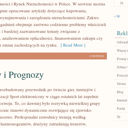
31
mości i Rynek Nieruchomości w Polsce. W serwisie można
ępnie opracowane artykuły dotyczące kupowania,
« lip
wynajmowania i zarządzania nieruchomościami. Zakres
gadnień obejmuje zarówno codzienne problemy właścicieli
k i bardziej zaawansowane tematy związane z
Rekl
 analizowaniem opłacalności, finansowaniem zakupu czy
Odwied
 zmian zachodzących na rynku.
[ Read More ]
Więcej i
CONTINUE
Poznaj w
Zobacz 
y i Prognozy
Przeczyt
Strona
– rozbudowany przewodnik po świecie gier, turniejów i
Blog
zacji Sport elektroniczny w ciągu ostatnich lat zupełnie
Internet
zwoju. To, co dawniej było rozrywką niewielkiej grupy
Portal
ecnie stanowi dynamicznie rozwijające się zjawisko
znesowe. Profesjonalni zawodnicy trenują według
Tu
 harmonogramów, drużyny zatrudniają trenerów,