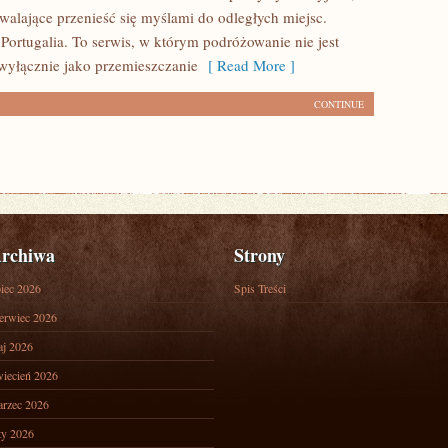
zwalające przenieść się myślami do odległych miejsc.
Portugalia. To serwis, w którym podróżowanie nie jest
wyłącznie jako przemieszczanie
[ Read More ]
CONTINUE
rchiwa
Strony
piec 2026
Spis Treści
erwiec 2026
j 2026
iecień 2026
rzec 2026
ty 2026