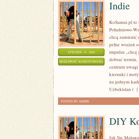
Indie
KoSamui.pl to s
Południowo-Wsc
chcą zamienić 
pełne wrażeń o
impulsu „chcę 
STYCZEŃ - 8 - 2026
dobrać termin, 
INDIE
MOŻLIWOŚĆ KOMENTOWANIA
centrum uwagi 
ZOSTAŁA WYŁĄCZONA
kierunki i moty
na jednym kadr
Uzbekistan i
[ 
POSTED BY ADMIN
DIY Ko
Jak Się Malowa