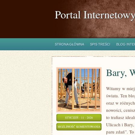
Portal Internetow
STRONA GŁÓWNA
SPIS TREŚCI
BLOG INT
Bary, W
Witamy w miejs
świata. Ten bl
oraz w różnych 
nowości, cenisz
to trafiasz ide
STYCZEŃ - 11 - 2026
Ulicach i Bary,
BARY,
MOŻLIWOŚĆ KOMENTOWANIA
paru zdań”. To 
WINA
ZOSTAŁA WYŁĄCZONA