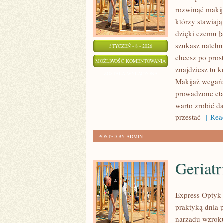
rozwinąć makij
którzy stawiają
dzięki czemu ła
szukasz natchn
STYCZEŃ - 8 - 2026
chcesz po prost
DIY
MOŻLIWOŚĆ KOMENTOWANIA
znajdziesz tu k
KOSMETYCZNE
ZOSTAŁA WYŁĄCZONA
Makijaż wegańs
prowadzone eta
warto zrobić d
przestać
[ Read
POSTED BY ADMIN
Geriatr
Express Optyk 
praktyką dnia 
narządu wzroku