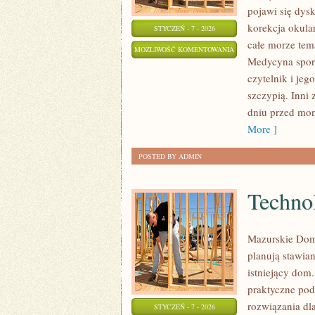
pojawi się dysk
korekcja okular
STYCZEŃ - 7 - 2026
całe morze tem
GERIATRIA
MOŻLIWOŚĆ KOMENTOWANIA
Medycyna sport
ZOSTAŁA WYŁĄCZONA
czytelnik i jeg
szczypią. Inni 
dniu przed mon
More ]
POSTED BY ADMIN
Techno
Mazurskie Domy
planują stawia
istniejący dom
praktyczne pod
rozwiązania dl
STYCZEŃ - 7 - 2026