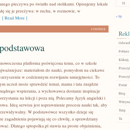
31
nego pieczywa po światło nad stolikami. Opisujemy lokale
wdę się je przeżywa: w ruchu, w rozmowie, w
« lip
[ Read More ]
CONTINUE
Rekl
Odwiedź
 podstawowa
Pobierz
Kliknij,
o nowoczesna platforma poświęcona temu, co w szkole
Przeczyt
jważniejsze: materiałom do nauki, pomysłom na ciekawe
owarzyszeniu w codziennym rozwijaniu umiejętności. To
Przeczyt
rym uczeń może sprawdzić temat, mama i tata znajdzie
Portal
ądrego wspierania, a wychowawca dostanie inspiracje
Blog
zystania na lekcji i poza nią. Polecamy Język angielski i
Witryna
owa. Ideą serwisu jest usprawnienie procesu nauki tak, aby
Tutaj
 przewidywalny. W podstawówce wszystko dzieje się
ne zagadnienia pojawiają się co chwilę, a sprawdziany
Tu
sować. Dlatego sptopolka.pl stawia na proste objaśnienia,