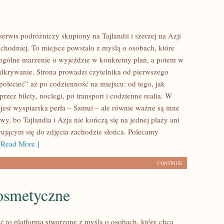
erwis podróżniczy skupiony na Tajlandii i szerzej na Azji
hodniej. To miejsce powstało z myślą o osobach, które
ogólne marzenie o wyjeździe w konkretny plan, a potem w
dkrywanie. Strona prowadzi czytelnika od pierwszego
polecieć” aż po codzienność na miejscu: od tego, jak
przez bilety, noclegi, po transport i codzienne realia. W
jest wyspiarska perła – Samui – ale równie ważne są inne
wy, bo Tajlandia i Azja nie kończą się na jednej plaży ani
ującym się do zdjęcia zachodzie słońca. Polecamy
Read More ]
CONTINUE
smetyczne
ć to platforma stworzone z myślą o osobach, które chcą