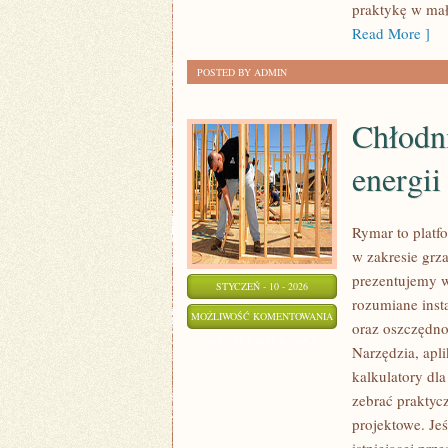
praktykę w mał
Read More ]
POSTED BY ADMIN
Chłodn
energii
Rymar to platf
w zakresie grz
prezentujemy w
STYCZEŃ - 10 - 2026
rozumiane inst
CHŁODNICTWO
MOŻLIWOŚĆ KOMENTOWANIA
oraz oszczędno
I
ZOSTAŁA WYŁĄCZONA
Narzędzia, apli
MAGAZYNOWANIE
kalkulatory dla
ENERGII
zebrać praktyc
projektowe. Je