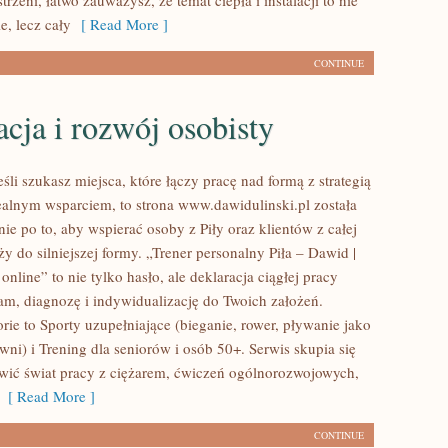
strzeni, łatwo zauważysz, że temat ciepła i instalacji to nie
e, lecz cały
[ Read More ]
CONTINUE
ja i rozwój osobisty
śli szukasz miejsca, które łączy pracę nad formą z strategią
ealnym wsparciem, to strona www.dawidulinski.pl została
ie po to, aby wspierać osoby z Piły oraz klientów z całej
y do silniejszej formy. „Trener personalny Piła – Dawid |
 online” to nie tylko hasło, ale deklaracja ciągłej pracy
ram, diagnozę i indywidualizację do Twoich założeń.
ie to Sporty uzupełniające (bieganie, rower, pływanie jako
wni) i Trening dla seniorów i osób 50+. Serwis skupia się
twić świat pracy z ciężarem, ćwiczeń ogólnorozwojowych,
[ Read More ]
CONTINUE