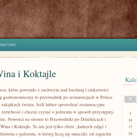
y
ERNETOWY
ina i Koktajle
Kale
cu, które powstało z zachwytu nad kuchnią i ciekawości
og gastronomiczny to przewodnik po restauracjach w Polsce
P
zakątkach świata. Jeśli lubisz sprawdzać restauracyjne
 rzetelność i chcesz czytać o jedzeniu w sposób przystępny,
3
alnie. Nowości na stronie to Przewodniki po Dzielnicach i
10
 Wina i Koktajle. To nie jest tylko zbiór „ładnych zdjęć i
17
historia o jedzeniu, w której liczą się smaczki: od zapachu
24