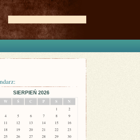
ndarz:
SIERPIEŃ 2026
W
Ś
C
P
S
N
1
2
4
5
6
7
8
9
11
12
13
14
15
16
18
19
20
21
22
23
25
26
27
28
29
30