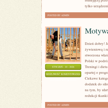
istniejącej prze
tylko urządzeni
POSTED BY ADMIN
Motywac
Dzień dobry! Je
żywieniową i r
stworzona właśn
Polski w podróż
Treningi i dieta
STYCZEŃ - 10 - 2026
opartej o prog
MOTYWACJA
MOŻLIWOŚĆ KOMENTOWANIA
Ciekawe kategor
I
ZOSTAŁA WYŁĄCZONA
dodatek do siło
ROZWÓJ
na tym, by uła
OSOBISTY
redukcji tkanki
POSTED BY ADMIN