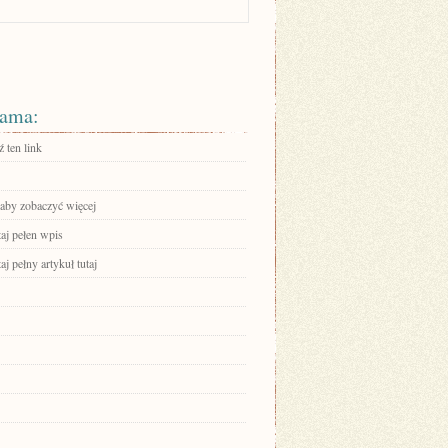
ama:
 ten link
 aby zobaczyć więcej
aj pełen wpis
aj pełny artykuł tutaj