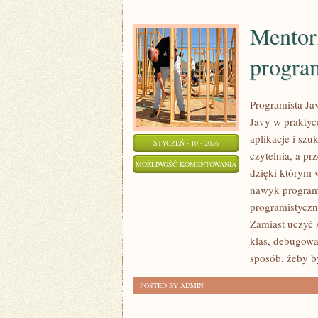
Mentori
progra
Programista Jav
Javy w praktyce
aplikacje i sz
STYCZEŃ - 10 - 2026
czytelnia, a pr
MENTORING
MOŻLIWOŚĆ KOMENTOWANIA
dzięki którym w
I
ZOSTAŁA WYŁĄCZONA
nawyk program
NAUCZANIE
programistyczne
PROGRAMOWANIA
Zamiast uczyć s
klas, debugowa
sposób, żeby b
POSTED BY ADMIN