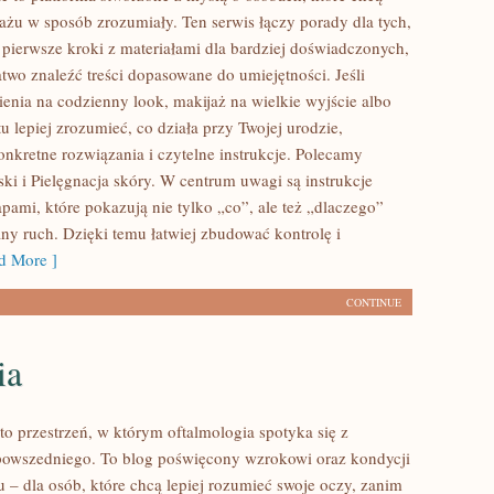
ażu w sposób zrozumiały. Ten serwis łączy porady dla tych,
 pierwsze kroki z materiałami dla bardziej doświadczonych,
two znaleźć treści dopasowane do umiejętności. Jeśli
ienia na codzienny look, makijaż na wielkie wyjście albo
u lepiej zrozumieć, co działa przy Twojej urodzie,
onkretne rozwiązania i czytelne instrukcje. Polecamy
ki i Pielęgnacja skóry. W centrum uwagi są instrukcje
pami, które pokazują nie tylko „co”, ale też „dlaczego”
any ruch. Dzięki temu łatwiej zbudować kontrolę i
 More ]
CONTINUE
ia
to przestrzeń, w którym oftalmologia spotyka się z
powszedniego. To blog poświęcony wzrokowi oraz kondycji
 – dla osób, które chcą lepiej rozumieć swoje oczy, zanim