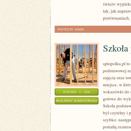
świeżo wypieka
I
tak, jak napra
KOKTAJLE
porównaniach.
POSTED BY ADMIN
Szkoła
sptopolka.pl t
podstawowej na
zajęcia oraz t
miejsce, w któ
wskazówki do m
STYCZEŃ - 11 - 2026
gotowe do wykor
SZKOŁA
MOŻLIWOŚĆ KOMENTOWANIA
Szkoła podstaw
PODSTAWOWA
ZOSTAŁA WYŁĄCZONA
był czytelny i
szybko: następ
potrafią zestre