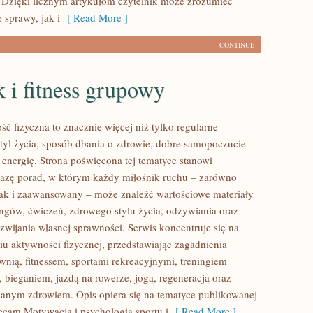
 Dzięki licznym artykułom czytelnik może zrozumieć
 sprawy, jak i
[ Read More ]
CONTINUE
 i fitness grupowy
ść fizyczna to znacznie więcej niż tylko regularne
styl życia, sposób dbania o zdrowie, dobre samopoczucie
 energię. Strona poświęcona tej tematyce stanowi
azę porad, w którym każdy miłośnik ruchu – zarówno
jak i zaawansowany – może znaleźć wartościowe materiały
ingów, ćwiczeń, zdrowego stylu życia, odżywiania oraz
wijania własnej sprawności. Serwis koncentruje się na
u aktywności fizycznej, przedstawiając zagadnienia
wnią, fitnessem, sportami rekreacyjnymi, treningiem
 bieganiem, jazdą na rowerze, jogą, regeneracją oraz
anym zdrowiem. Opis opiera się na tematyce publikowanej
lecam Motywacja i psychologia sportu i
[ Read More ]