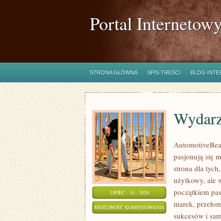
Portal Internetow
STRONA GŁÓWNA
SPIS TREŚCI
BLOG INT
Wydarz
AutomotiveBear
pasjonują się 
strona dla tych
użytkowy, ale 
początkiem pas
LIPIEC - 10 - 2026
marek, przeło
WYDARZENIA
MOŻLIWOŚĆ KOMENTOWANIA
sukcesów i sam
I
ZOSTAŁA WYŁĄCZONA