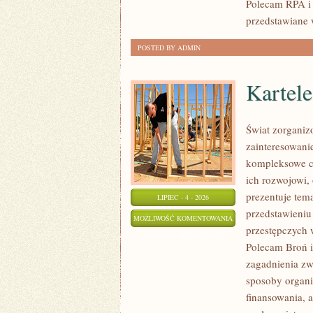
Polecam RPA i 
przedstawiane 
POSTED BY ADMIN
Kartel
Świat zorganiz
zainteresowani
kompleksowe c
ich rozwojowi,
prezentuje tem
LIPIEC - 4 - 2026
przedstawieniu
KARTELE
MOŻLIWOŚĆ KOMENTOWANIA
przestępczych 
NARKOTYKOWE
ZOSTAŁA WYŁĄCZONA
Polecam Broń i 
zagadnienia zw
sposoby organiz
finansowania, a