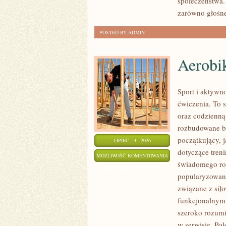
społeczeństwa.
zarówno głośne
POSTED BY ADMIN
Aerobik
Sport i aktywno
ćwiczenia. To 
oraz codzienną
rozbudowane b
początkujący, 
LIPIEC - 3 - 2026
dotyczące tren
AEROBIK
MOŻLIWOŚĆ KOMENTOWANIA
świadomego roz
I
ZOSTAŁA WYŁĄCZONA
popularyzowani
FITNESS
związane z siło
GRUPOWY
funkcjonalnym,
szeroko rozumi
w serwisie. Po