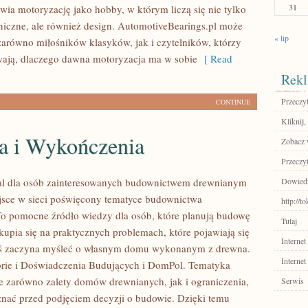
31
wia motoryzację jako hobby, w którym liczą się nie tylko
niczne, ale również design. AutomotiveBearings.pl może
« lip
zarówno miłośników klasyków, jak i czytelników, którzy
ają, dlaczego dawna motoryzacja ma w sobie
[ Read
Rekl
Przeczyt
CONTINUE
Kliknij,
a i Wykończenia
Zobacz w
Przeczyt
al dla osób zainteresowanych budownictwem drewnianym
Dowiedz 
sce w sieci poświęcony tematyce budownictwa
http://
o pomocne źródło wiedzy dla osób, które planują budowę
Tutaj
kupia się na praktycznych problemach, które pojawiają się
Internet
oś zaczyna myśleć o własnym domu wykonanym z drewna.
Internet
rie i Doświadczenia Budujących i DomPol. Tematyka
e zarówno zalety domów drewnianych, jak i ograniczenia,
Serwis
znać przed podjęciem decyzji o budowie. Dzięki temu