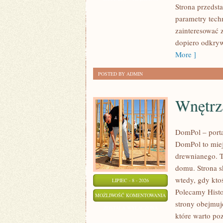
Strona przedsta
SPOTKANIA
parametry tech
KLASYKÓW
zainteresować 
dopiero odkryw
More ]
POSTED BY ADMIN
Wnętrz
DomPol – port
DomPol to miej
drewnianego. T
domu. Strona s
wtedy, gdy kt
LIPIEC - 8 - 2026
Polecamy Histo
WNĘTRZA
MOŻLIWOŚĆ KOMENTOWANIA
strony obejmuj
I
ZOSTAŁA WYŁĄCZONA
które warto po
WYKOŃCZENIA