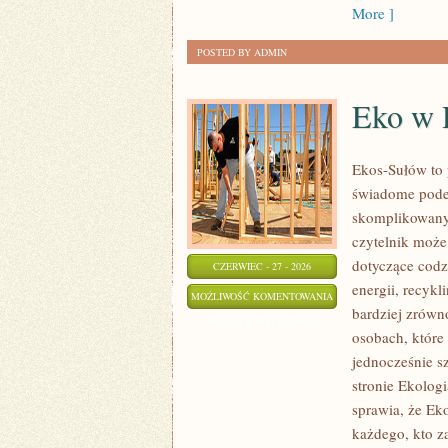
More ]
POSTED BY ADMIN
Eko w
Ekos-Sułów to 
świadome podej
skomplikowanyc
czytelnik może
dotyczące cod
CZERWIEC - 27 - 2026
energii, recyk
EKO
MOŻLIWOŚĆ KOMENTOWANIA
bardziej zrówn
W
ZOSTAŁA WYŁĄCZONA
osobach, któr
DOMU
jednocześnie s
stronie Ekolog
sprawia, że Ek
każdego, kto za