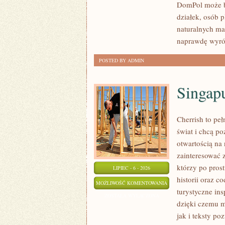
DomPol może by
działek, osób 
naturalnych ma
naprawdę wyró
POSTED BY ADMIN
Singap
Cherrish to pe
świat i chcą p
otwartością na
zainteresować 
którzy po prost
LIPIEC - 6 - 2026
historii oraz c
SINGAPUR
MOŻLIWOŚĆ KOMENTOWANIA
turystyczne in
ZOSTAŁA WYŁĄCZONA
dzięki czemu m
jak i teksty po