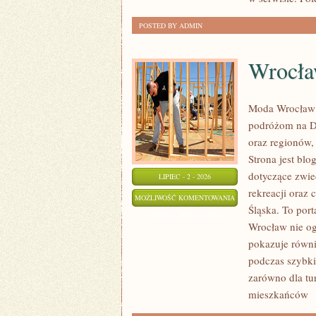
POSTED BY ADMIN
Wrocł
Moda Wrocław 
podróżom na D
oraz regionów,
Strona jest b
dotyczące zwied
LIPIEC - 2 - 2026
rekreacji oraz
WROCŁAW
MOŻLIWOŚĆ KOMENTOWANIA
Śląska. To port
ZOSTAŁA WYŁĄCZONA
Wrocław nie ogr
pokazuje równi
podczas szybki
zarówno dla tu
mieszkańców
[