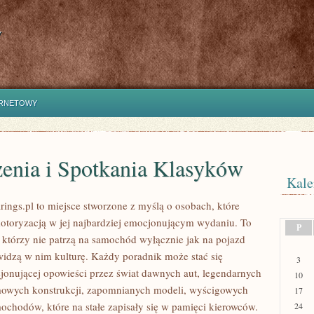
y
ERNETOWY
enia i Spotkania Klasyków
Kale
ings.pl to miejsce stworzone z myślą o osobach, które
motoryzacją w jej najbardziej emocjonującym wydaniu. To
P
, którzy nie patrzą na samochód wyłącznie jak na pojazd
widzą w nim kulturę. Każdy poradnik może stać się
3
jonującej opowieści przez świat dawnych aut, legendarnych
10
mowych konstrukcji, zapomnianych modeli, wyścigowych
17
ochodów, które na stałe zapisały się w pamięci kierowców.
24