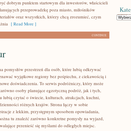
ć dobrym punktem startowym dla inwestorów, właścicieli
Kate
planujących przeprowadzkę poza miasto, miłośników
teriałów oraz wszystkich, którzy chcą zrozumieć, czym
Kategorie
żnia
[ Read More ]
CONTINUE
ur
łna pomysłów przestrzeń dla osób, które lubią odkrywać
oznawać wyjątkowe regiony bez pośpiechu, z ciekawością i
 nowe doświadczenia. To serwis podróżniczy, który może
zarówno osoby planujące egzotyczną podróż, jak i tych,
u lubią czytać o świecie, kulturach, atrakcjach, kuchni,
odzienności różnych krajów. Strona łączy w sobie
spiracje z lekkim, przystępnym sposobem opowiadania,
ożna tu znaleźć zarówno konkretne pomysły na wyjazd,
zwalające przenieść się myślami do odległych miejsc.