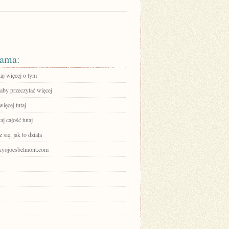
ama:
aj więcej o tym
 aby przeczytać więcej
ięcej tutaj
aj całość tutaj
się, jak to działa
tokyojoesbelmont.com