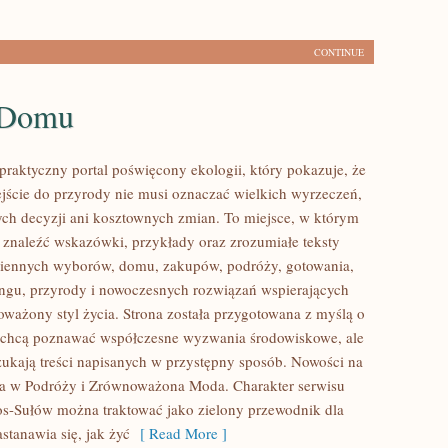
CONTINUE
 Domu
praktyczny portal poświęcony ekologii, który pokazuje, że
ście do przyrody nie musi oznaczać wielkich wyrzeczeń,
h decyzji ani kosztownych zmian. To miejsce, w którym
 znaleźć wskazówki, przykłady oraz zrozumiałe teksty
ziennych wyborów, domu, zakupów, podróży, gotowania,
lingu, przyrody i nowoczesnych rozwiązań wspierających
oważony styl życia. Strona została przygotowana z myślą o
e chcą poznawać współczesne wyzwania środowiskowe, ale
zukają treści napisanych w przystępny sposób. Nowości na
ia w Podróży i Zrównoważona Moda. Charakter serwisu
os-Sułów można traktować jako zielony przewodnik dla
stanawia się, jak żyć
[ Read More ]