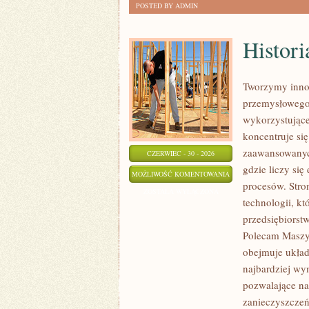
POSTED BY ADMIN
Histori
Tworzymy innow
przemysłowego,
wykorzystujące
koncentruje si
zaawansowanych
CZERWIEC - 30 - 2026
gdzie liczy si
HISTORIA
MOŻLIWOŚĆ KOMENTOWANIA
procesów. Stro
PRZEMYSŁU
ZOSTAŁA WYŁĄCZONA
technologii, k
przedsiębiorst
Polecam Maszyn
obejmuje układ
najbardziej w
pozwalające na
zanieczyszczeń