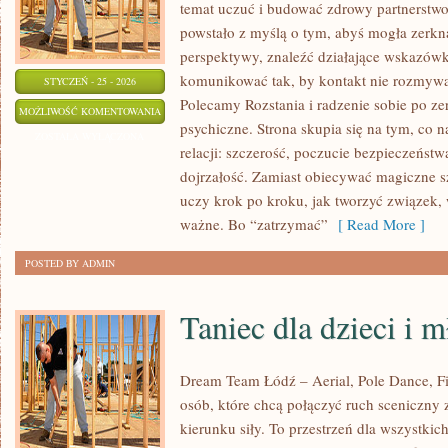
temat uczuć i budować zdrowy partnerstwo
powstało z myślą o tym, abyś mogła zerkną
perspektywy, znaleźć działające wskazówk
komunikować tak, by kontakt nie rozmywał
STYCZEŃ - 25 - 2026
Polecamy Rozstania i radzenie sobie po ze
ZWIĄZKI
MOŻLIWOŚĆ KOMENTOWANIA
psychiczne. Strona skupia się na tym, co
LGBTQ+
ZOSTAŁA WYŁĄCZONA
relacji: szczerość, poczucie bezpieczeństw
dojrzałość. Zamiast obiecywać magiczne sz
uczy krok po kroku, jak tworzyć związek, 
ważne. Bo “zatrzymać”
[ Read More ]
POSTED BY ADMIN
Taniec dla dzieci i 
Dream Team Łódź – Aerial, Pole Dance, Fit
osób, które chcą połączyć ruch sceniczny z
kierunku siły. To przestrzeń dla wszystkic