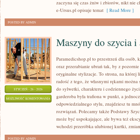
zaczyna się czas żniw i zbiorów, nikt nie 
PRODUKTÓW
e-Ursus.pl opisuje temat
[ Read More ]
POSTED BY ADMIN
Maszyny do szycia i 
Paramedicshop.pl to przestrzeń dla osób, 
oraz przerabianie ubrań tak, by z pozorni
oryginalne stylizacje. To strona, na której l
radość z tego, że własnymi rękami można s
do sylwetki, charakteru i codziennego życi
STYCZEŃ - 26 - 2026
garderoba była trafiona w punkt, a jednoc
MASZYNY
MOŻLIWOŚĆ KOMENTOWANIA
odpowiedzialnego stylu, znajdziesz tu mnó
DO
ZOSTAŁA WYŁĄCZONA
rozwiązań. Polecamy także Podstawy Szycia
SZYCIA
może być uspokajające, ale bywa też eksc
I
wchodzi przeróbka ulubionej kurtki, zmia
AKCESORIA
POSTED BY ADMIN