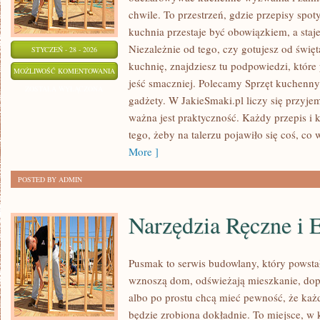
chwile. To przestrzeń, gdzie przepisy spo
kuchnia przestaje być obowiązkiem, a staj
Niezależnie od tego, czy gotujesz od świę
STYCZEŃ - 28 - 2026
kuchnię, znajdziesz tu podpowiedzi, które
DESERY
MOŻLIWOŚĆ KOMENTOWANIA
jeść smaczniej. Polecamy Sprzęt kuchenny 
ZOSTAŁA WYŁĄCZONA
gadżety. W JakieSmaki.pl liczy się przyje
ważna jest praktyczność. Każdy przepis i
tego, żeby na talerzu pojawiło się coś, co
More ]
POSTED BY ADMIN
Narzędzia Ręczne i 
Pusmak to serwis budowlany, który powstał
wznoszą dom, odświeżają mieszkanie, dopi
albo po prostu chcą mieć pewność, że ka
będzie zrobiona dokładnie. To miejsce, w k