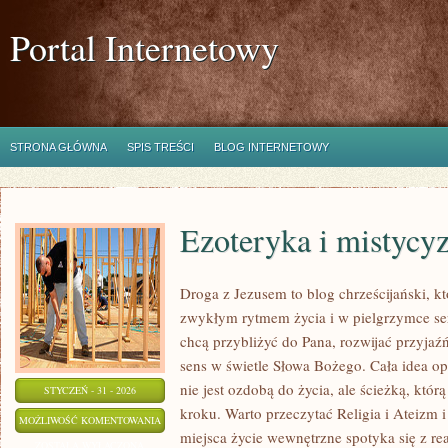
Portal Internetowy
STRONA GŁÓWNA
SPIS TREŚCI
BLOG INTERNETOWY
Ezoteryka i mistycy
Droga z Jezusem to blog chrześcijański, 
zwykłym rytmem życia i w pielgrzymce ser
chcą przybliżyć do Pana, rozwijać przyja
sens w świetle Słowa Bożego. Cała idea op
nie jest ozdobą do życia, ale ścieżką, kt
STYCZEŃ - 31 - 2026
kroku. Warto przeczytać Religia i Ateizm 
EZOTERYKA
MOŻLIWOŚĆ KOMENTOWANIA
miejsca życie wewnętrzne spotyka się z rea
I
ZOSTAŁA WYŁĄCZONA