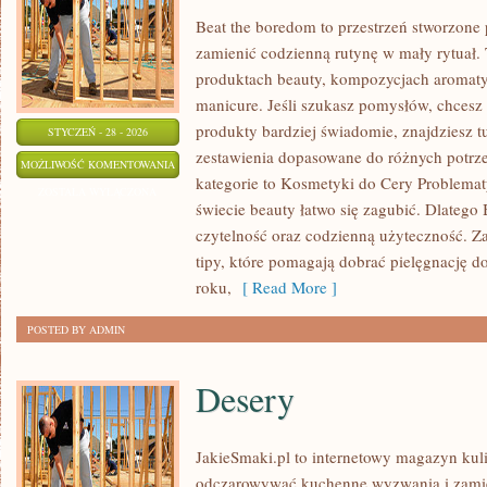
Beat the boredom to przestrzeń stworzone 
zamienić codzienną rutynę w mały rytuał. 
produktach beauty, kompozycjach aromaty
manicure. Jeśli szukasz pomysłów, chcesz 
produkty bardziej świadomie, znajdziesz tu
STYCZEŃ - 28 - 2026
zestawienia dopasowane do różnych potrz
PIELĘGNACJA
MOŻLIWOŚĆ KOMENTOWANIA
kategorie to Kosmetyki do Cery Problemat
SKÓRY
ZOSTAŁA WYŁĄCZONA
świecie beauty łatwo się zagubić. Dlatego
czytelność oraz codzienną użyteczność. Za
tipy, które pomagają dobrać pielęgnację do
roku,
[ Read More ]
POSTED BY ADMIN
Desery
JakieSmaki.pl to internetowy magazyn kuli
odczarowywać kuchenne wyzwania i zamie