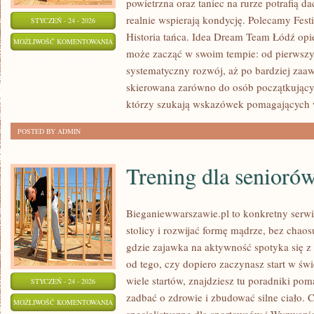
powietrzna oraz taniec na rurze potrafią dać
realnie wspierają kondycję. Polecamy Fest
STYCZEŃ - 24 - 2026
Historia tańca. Idea Dream Team Łódź opie
TANIEC
MOŻLIWOŚĆ KOMENTOWANIA
może zacząć w swoim tempie: od pierwszy
DLA
ZOSTAŁA WYŁĄCZONA
systematyczny rozwój, aż po bardziej zaaw
DZIECI
skierowana zarówno do osób początkujący
I
którzy szukają wskazówek pomagających 
MŁODZIEŻY
POSTED BY ADMIN
Trening dla senioró
Bieganiewwarszawie.pl to konkretny serwis
stolicy i rozwijać formę mądrze, bez chaosu
gdzie zajawka na aktywność spotyka się z
od tego, czy dopiero zaczynasz start w św
wiele startów, znajdziesz tu poradniki pom
STYCZEŃ - 24 - 2026
zadbać o zdrowie i zbudować silne ciało. 
TRENING
MOŻLIWOŚĆ KOMENTOWANIA