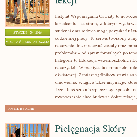
Instytut Wspomagania Oświaty to nowocze
kształceniu – centrum, w którym wychowaw
studenci oraz rodzice mogą pozyskać użyte
STYCZEŃ - 29 - 2026
codziennej pracy. To serwis tworzony z m
MATERIAŁY
MOŻLIWOŚĆ KOMENTOWANIA
nauczanie, interpretować zasady oraz po
DYDAKTYCZNE
ZOSTAŁA WYŁĄCZONA
problemów – od spraw formalnych po tem
I
kategorie to Edukacja wczesnoszkolna i 
SCENARIUSZE
nauczycieli. W praktyce ta strona pełni ro
LEKCJI
oświatowej. Zamiast ogólników stawia na 
omówienia, ściągi, a także inspiracje, kt
Jeżeli ktoś szuka bezpiecznego sposobu n
równocześnie chce budować dobre relacje,
POSTED BY ADMIN
Pielęgnacja Skóry