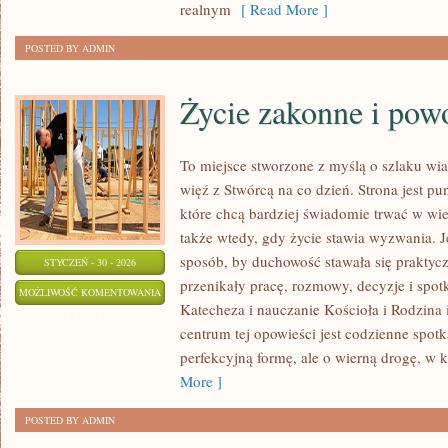
realnym
[ Read More ]
POSTED BY ADMIN
Życie zakonne i pow
To miejsce stworzone z myślą o szlaku wi
więź z Stwórcą na co dzień. Strona jest pu
które chcą bardziej świadomie trwać w wier
także wtedy, gdy życie stawia wyzwania. Je
sposób, by duchowość stawała się praktyczn
STYCZEŃ - 30 - 2026
przenikały pracę, rozmowy, decyzje i spot
ŻYCIE
MOŻLIWOŚĆ KOMENTOWANIA
Katecheza i nauczanie Kościoła i Rodzina i
ZAKONNE
ZOSTAŁA WYŁĄCZONA
centrum tej opowieści jest codzienne spot
I
perfekcyjną formę, ale o wierną drogę, w k
POWOŁANIE
More ]
POSTED BY ADMIN