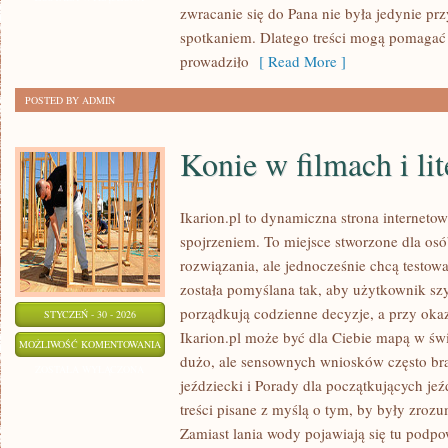
zwracanie się do Pana nie była jedynie p
MISTYCYZM
spotkaniem. Dlatego treści mogą pomagać
prowadziło
[ Read More ]
POSTED BY ADMIN
Konie w filmach i lit
Ikarion.pl to dynamiczna strona interneto
spojrzeniem. To miejsce stworzone dla osó
rozwiązania, ale jednocześnie chcą testow
została pomyślana tak, aby użytkownik szyb
porządkują codzienne decyzje, a przy okaz
STYCZEŃ - 30 - 2026
Ikarion.pl może być dla Ciebie mapą w świ
KONIE
MOŻLIWOŚĆ KOMENTOWANIA
dużo, ale sensownych wniosków często brak
W
ZOSTAŁA WYŁĄCZONA
jeździecki i Porady dla początkujących jeź
FILMACH
treści pisane z myślą o tym, by były zrozu
I
Zamiast lania wody pojawiają się tu podpo
LITERATURZE