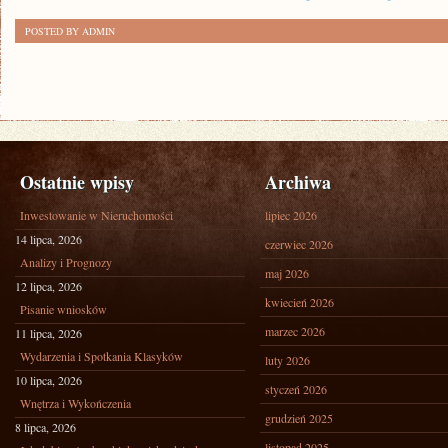
POSTED BY ADMIN
Ostatnie wpisy
Archiwa
Inwestowanie w Nieruchomości
lipiec 2026
14 lipca, 2026
czerwiec 2026
Analizy i Prognozy
maj 2026
12 lipca, 2026
kwiecień 2026
Pisanie wniosków
marzec 2026
11 lipca, 2026
Wydarzenia i Spotkania Klasyków
luty 2026
10 lipca, 2026
styczeń 2026
Wnętrza i Wykończenia
grudzień 2025
8 lipca, 2026
listopad 2025