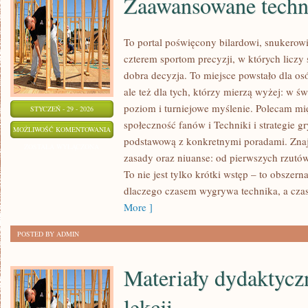
Zaawansowane techn
To portal poświęcony bilardowi, snukerow
czterem sportom precyzji, w których liczy 
dobra decyzja. To miejsce powstało dla osó
ale też dla tych, którzy mierzą wyżej: w 
poziom i turniejowe myślenie. Polecam mi
STYCZEŃ - 29 - 2026
społeczność fanów i Techniki i strategie g
ZAAWANSOWANE
MOŻLIWOŚĆ KOMENTOWANIA
podstawową z konkretnymi poradami. Znajdz
TECHNIKI
ZOSTAŁA WYŁĄCZONA
zasady oraz niuanse: od pierwszych rzutó
GRY
To nie jest tylko krótki wstęp – to obszer
dlaczego czasem wygrywa technika, a cza
More ]
POSTED BY ADMIN
Materiały dydaktyczn
lekcji