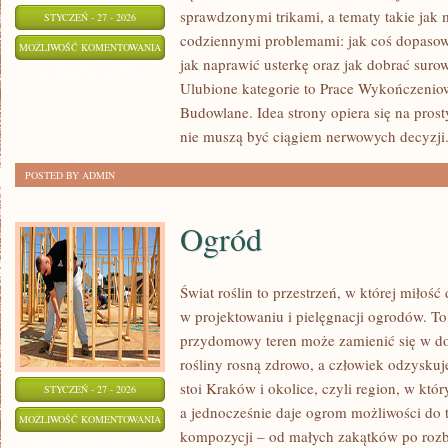
sprawdzonymi trikami, a tematy takie jak 
STYCZEŃ - 27 - 2026
codziennymi problemami: jak coś dopasow
NARZĘDZIA
MOŻLIWOŚĆ KOMENTOWANIA
jak naprawić usterkę oraz jak dobrać suro
RĘCZNE
ZOSTAŁA WYŁĄCZONA
Ulubione kategorie to Prace Wykończeniow
I
Budowlane. Idea strony opiera się na pros
ELEKTRONARZĘDZIA
nie muszą być ciągiem nerwowych decyzji
POSTED BY ADMIN
Ogród
Świat roślin to przestrzeń, w której miłość
w projektowaniu i pielęgnacji ogrodów. To
przydomowy teren może zamienić się w dop
rośliny rosną zdrowo, a człowiek odzyskuj
stoi Kraków i okolice, czyli region, w kt
STYCZEŃ - 27 - 2026
a jednocześnie daje ogrom możliwości do 
OGRÓD
MOŻLIWOŚĆ KOMENTOWANIA
kompozycji – od małych zakątków po roz
ZOSTAŁA WYŁĄCZONA