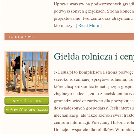
Uprawa warzyw na podwyższonych grząd
podwyższonych grządkach. Strona koncentru
projektowaniu, tworzeniu oraz utrzymaniu
kto marzy
[ Read More ]
POSTED BY ADMIN
Giełda rolnicza i ce
e-Ursus.pl to kompleksowa strona poświ
szeroko rozumianej sprzętowi rolnemu. To
które chcą zrozumieć temat sprzętu gospo
zbędnego nadęcia, za to z naciskiem na rz
gromadzi wiedzę zarówno dla początkujący
STYCZEŃ - 26 - 2026
doświadczonych gospodarzy. Jeśli interesu
GIEŁDA
MOŻLIWOŚĆ KOMENTOWANIA
mechanizacji, ale także szeroki świat tra
ROLNICZA
ZOSTAŁA WYŁĄCZONA
centrum informacji. Polecamy Historia rolni
I
Dotacje i wsparcie dla rolników. W rolnict
CENY