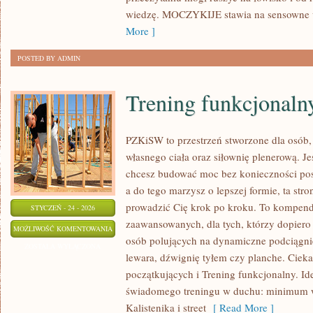
wiedzę. MOCZYKIJE stawia na sensowne w
More ]
POSTED BY ADMIN
Trening funkcjonaln
PZKiSW to przestrzeń stworzone dla osób, 
własnego ciała oraz siłownię plenerową. Je
chcesz budować moc bez konieczności posi
a do tego marzysz o lepszej formie, ta stro
prowadzić Cię krok po kroku. To kompend
STYCZEŃ - 24 - 2026
zaawansowanych, dla tych, którzy dopiero 
TRENING
MOŻLIWOŚĆ KOMENTOWANIA
osób polujących na dynamiczne podciągnię
FUNKCJONALNY
ZOSTAŁA WYŁĄCZONA
lewara, dźwignię tyłem czy planche. Cieka
początkujących i Trening funkcjonalny. I
świadomego treningu w duchu: minimum
Kalistenika i street
[ Read More ]