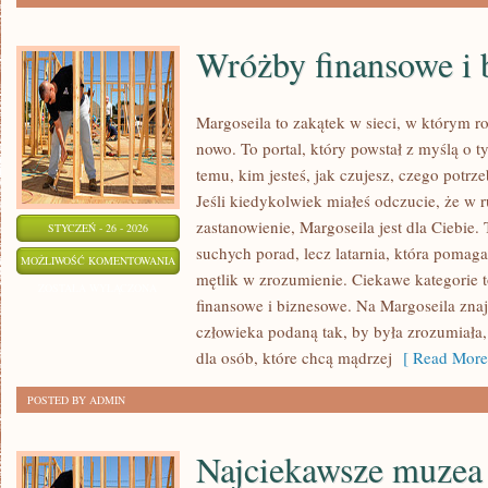
Wróżby finansowe i 
Margoseila to zakątek w sieci, w którym 
nowo. To portal, który powstał z myślą o t
temu, kim jesteś, jak czujesz, czego potrz
Jeśli kiedykolwiek miałeś odczucie, że w r
zastanowienie, Margoseila jest dla Ciebie. 
STYCZEŃ - 26 - 2026
suchych porad, lecz latarnia, która pomag
WRÓŻBY
MOŻLIWOŚĆ KOMENTOWANIA
mętlik w zrozumienie. Ciekawe kategorie 
FINANSOWE
ZOSTAŁA WYŁĄCZONA
finansowe i biznesowe. Na Margoseila zna
I
człowieka podaną tak, by była zrozumiała, 
BIZNESOWE
dla osób, które chcą mądrzej
[ Read More
POSTED BY ADMIN
Najciekawsze muzea