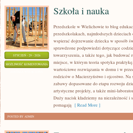
Szkoła i nauka
Przedszkole w Wielichowie to blog edukac
przedszkolakach, najmłodszych dzieciach 
wspierać dojrzewanie dziecka w sposób ś
sprawdzone podpowiedzi dotyczące codzie
towarzyszenia, a także tego, jak budować r
STYCZEŃ - 29 - 2026
miejsce, w którym teoria spotyka praktykę
SZKOŁA
MOŻLIWOŚĆ KOMENTOWANIA
wartościowe rozwiązania w domu i w prze
I
ZOSTAŁA WYŁĄCZONA
rodziców o Macierzyństwo i ojcostwo. Na st
NAUKA
zabawy dopasowane do etapu rozwoju dzie
artystyczne projekty, a także mini-laborat
Duży nacisk kładziemy na niezależność i 
pomagają
[ Read More ]
POSTED BY ADMIN