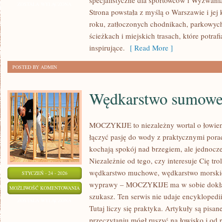
specjalistyczne dla sportowców i Wyzwania 
DLA
ZOSTAŁA WYŁĄCZONA
Strona powstała z myślą o Warszawie i jej
SENIORÓW
roku, zatłoczonych chodnikach, parkowych
ścieżkach i miejskich trasach, które potraf
inspirujące.
[ Read More ]
POSTED BY ADMIN
Wędkarstwo sumow
MOCZYKIJE to niezależny wortal o łowieni
łączyć pasję do wody z praktycznymi porad
kochają spokój nad brzegiem, ale jednocze
Niezależnie od tego, czy interesuje Cię trol
wędkarstwo muchowe, wędkarstwo morski
STYCZEŃ - 24 - 2026
wyprawy – MOCZYKIJE ma w sobie dokładn
WĘDKARSTWO
MOŻLIWOŚĆ KOMENTOWANIA
szukasz. Ten serwis nie udaje encyklopedi
SUMOWE
ZOSTAŁA WYŁĄCZONA
Tutaj liczy się praktyka. Artykuły są pisa
przeczytaniu mógł ruszyć na łowisko i od