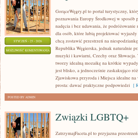
GorąceWęgry.pl to portal turystyczny, któr
poznawania Europy Środkowej w sposób p
nadęcia i bez udawania, że podróżowanie 
dla osób, które lubią projektować wyjazdy
chcą zostawić przestrzeń na niespodziank
STYCZEŃ - 25 - 2026
Republika Węgierska, jednak naturalnie prze
NAJCIEKAWSZE
MOŻLIWOŚĆ KOMENTOWANIA
muzyki i kawiarni, Czechy oraz Słowacja. T
MUZEA
ZOSTAŁA WYŁĄCZONA
tworzy idealną mozaikę na krótkie wypady 
jest blisko, a jednocześnie zaskakująco ró
Zjawiskowa przyroda i Miejsca idealne na 
prosta: dawać praktyczne podpowiedzi
[ R
POSTED BY ADMIN
Związki LGBTQ+
ZatrzymajFaceta.pl to przyjazna przestrzeń