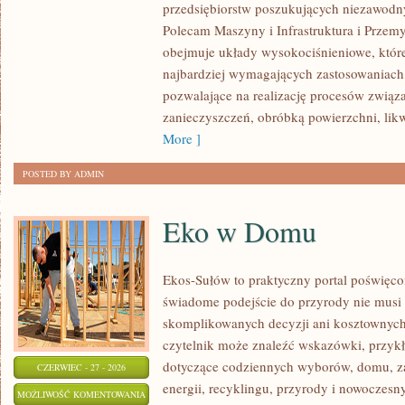
przedsiębiorstw poszukujących niezawodn
Polecam Maszyny i Infrastruktura i Przemy
obejmuje układy wysokociśnieniowe, które
najbardziej wymagających zastosowaniac
pozwalające na realizację procesów zwią
zanieczyszczeń, obróbką powierzchni, lik
More ]
POSTED BY ADMIN
Eko w Domu
Ekos-Sułów to praktyczny portal poświęcon
świadome podejście do przyrody nie musi
skomplikowanych decyzji ani kosztownych
czytelnik może znaleźć wskazówki, przykł
dotyczące codziennych wyborów, domu, z
CZERWIEC - 27 - 2026
energii, recyklingu, przyrody i nowoczes
EKO
MOŻLIWOŚĆ KOMENTOWANIA