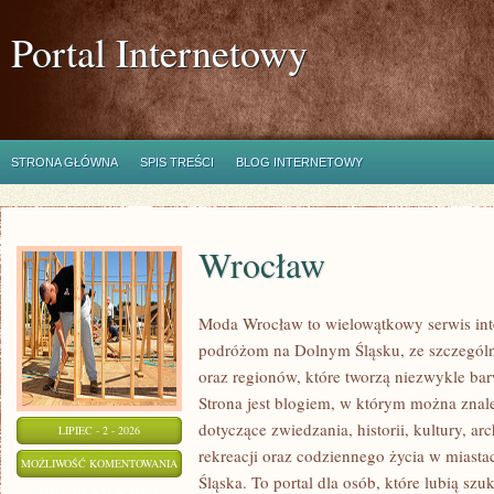
Portal Internetowy
STRONA GŁÓWNA
SPIS TREŚCI
BLOG INTERNETOWY
Wrocław
Moda Wrocław to wielowątkowy serwis in
podróżom na Dolnym Śląsku, ze szczegó
oraz regionów, które tworzą niezwykle bar
Strona jest blogiem, w którym można zn
dotyczące zwiedzania, historii, kultury, ar
LIPIEC - 2 - 2026
rekreacji oraz codziennego życia w miast
WROCŁAW
MOŻLIWOŚĆ KOMENTOWANIA
Śląska. To portal dla osób, które lubią sz
ZOSTAŁA WYŁĄCZONA