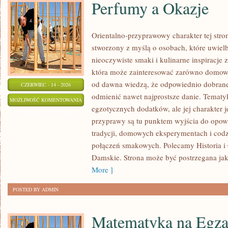
Perfumy a Okazje
Orientalno-przyprawowy charakter tej stron
stworzony z myślą o osobach, które uwiel
nieoczywiste smaki i kulinarne inspiracje z
która może zainteresować zarówno domowyc
od dawna wiedzą, że odpowiednio dobrane
CZERWIEC - 14 - 2026
odmienić nawet najprostsze danie. Tematyk
PERFUMY
MOŻLIWOŚĆ KOMENTOWANIA
egzotycznych dodatków, ale jej charakter j
A
ZOSTAŁA WYŁĄCZONA
przyprawy są tu punktem wyjścia do opowi
OKAZJE
tradycji, domowych eksperymentach i co
połączeń smakowych. Polecamy Historia i 
Damskie. Strona może być postrzegana ja
More ]
POSTED BY ADMIN
Matematyka na Egza