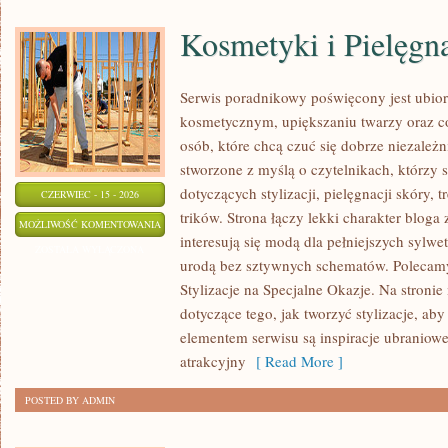
Kosmetyki i Pielęgn
Serwis poradnikowy poświęcony jest ubior
kosmetycznym, upiększaniu twarzy oraz c
osób, które chcą czuć się dobrze niezależn
stworzone z myślą o czytelnikach, którzy 
dotyczących stylizacji, pielęgnacji skóry,
CZERWIEC - 15 - 2026
trików. Strona łączy lekki charakter bloga
KOSMETYKI
MOŻLIWOŚĆ KOMENTOWANIA
interesują się modą dla pełniejszych sylw
I
ZOSTAŁA WYŁĄCZONA
urodą bez sztywnych schematów. Polecamy 
PIELĘGNACJA
Stylizacje na Specjalne Okazje. Na stronie
dotyczące tego, jak tworzyć stylizacje, a
elementem serwisu są inspiracje ubraniowe
atrakcyjny
[ Read More ]
POSTED BY ADMIN