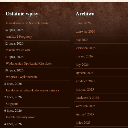
Ostatnie wpisy
Archiwa
Inwestowanie w Nieruchomości
lipiec 2026
14 lipca, 2026
czerwiec 2026
Analizy i Prognozy
maj 2026
12 lipca, 2026
kwiecień 2026
Pisanie wniosków
marzec 2026
11 lipca, 2026
Wydarzenia i Spotkania Klasyków
luty 2026
10 lipca, 2026
styczeń 2026
Wnętrza i Wykończenia
grudzień 2025
8 lipca, 2026
listopad 2025
Jak dobierać zabawki do wieku dziecka
7 lipca, 2026
październik 2025
Singapur
wrzesień 2025
6 lipca, 2026
sierpień 2025
Kartele Narkotykowe
lipiec 2025
4 lipca, 2026