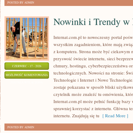
POSTED BY ADMIN
Nowinki i Trendy w 
Internat.com.pl to nowoczesny portal poś
wszystkim zagadnieniom, które mają zwią
z komputera. Strona może być ciekawym m
przyswoić świecie internetu, sieci bezpr
chmury, hostingu, cyberbezpieczeństwa o
CZERWIEC - 17 - 2026
technologicznych. Nowości na stronie: Św
NOWINKI
MOŻLIWOŚĆ KOMENTOWANIA
Technologie i Internet i Nowe Technologie.
I
ZOSTAŁA WYŁĄCZONA
zostaje pokazana w sposób bliski użytkown
TRENDY
czytelnik może znaleźć tu omówienia, któ
W
Internat.com.pl może pełnić funkcję bazy 
INTERNECIE
sprawniej korzystać z internetu. Główna t
internetu. Znajdują się tu
[ Read More ]
POSTED BY ADMIN