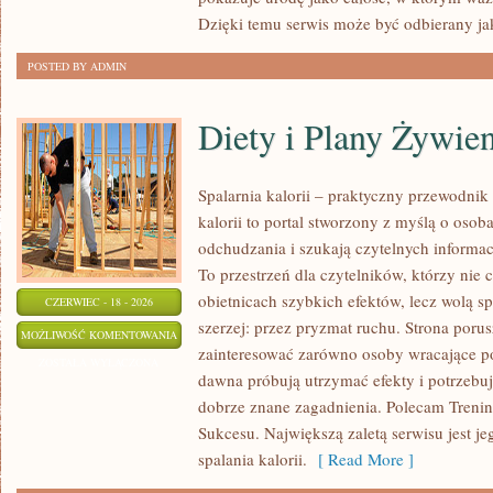
Dzięki temu serwis może być odbierany ja
POSTED BY ADMIN
Diety i Plany Żywie
Spalarnia kalorii – praktyczny przewodnik
kalorii to portal stworzony z myślą o osob
odchudzania i szukają czytelnych informa
To przestrzeń dla czytelników, którzy nie 
obietnicach szybkich efektów, lecz wolą sp
CZERWIEC - 18 - 2026
szerzej: przez pryzmat ruchu. Strona poru
DIETY
MOŻLIWOŚĆ KOMENTOWANIA
zainteresować zarówno osoby wracające po 
I
ZOSTAŁA WYŁĄCZONA
dawna próbują utrzymać efekty i potrzebuj
PLANY
dobrze znane zagadnienia. Polecam Treningi
ŻYWIENIOWE
Sukcesu. Największą zaletą serwisu jest j
spalania kalorii.
[ Read More ]