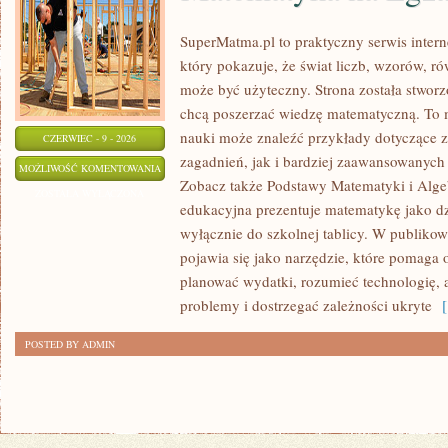
SuperMatma.pl to praktyczny serwis inte
który pokazuje, że świat liczb, wzorów, r
może być użyteczny. Strona została stworz
chcą poszerzać wiedzę matematyczną. To m
nauki może znaleźć przykłady dotyczące
CZERWIEC - 9 - 2026
zagadnień, jak i bardziej zaawansowanyc
MATEMATYKA
MOŻLIWOŚĆ KOMENTOWANIA
Zobacz także Podstawy Matematyki i Algeb
NA
ZOSTAŁA WYŁĄCZONA
edukacyjna prezentuje matematykę jako dzi
EGZAMINIE
wyłącznie do szkolnej tablicy. W publiko
pojawia się jako narzędzie, które pomaga 
planować wydatki, rozumieć technologię,
problemy i dostrzegać zależności ukryte
[ 
POSTED BY ADMIN