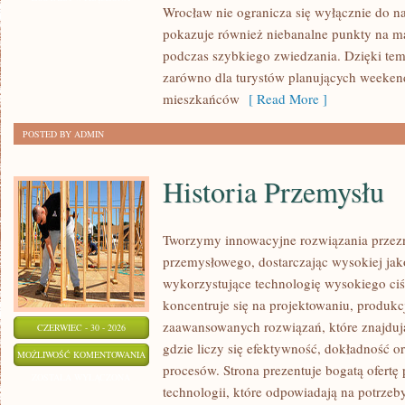
Wrocław nie ogranicza się wyłącznie do naj
pokazuje również niebanalne punkty na ma
podczas szybkiego zwiedzania. Dzięki tem
zarówno dla turystów planujących weekend
mieszkańców
[ Read More ]
POSTED BY ADMIN
Historia Przemysłu
Tworzymy innowacyjne rozwiązania przezn
przemysłowego, dostarczając wysokiej jak
wykorzystujące technologię wysokiego ciś
koncentruje się na projektowaniu, produkc
zaawansowanych rozwiązań, które znajduj
CZERWIEC - 30 - 2026
gdzie liczy się efektywność, dokładność
HISTORIA
MOŻLIWOŚĆ KOMENTOWANIA
procesów. Strona prezentuje bogatą ofertę
PRZEMYSŁU
ZOSTAŁA WYŁĄCZONA
technologii, które odpowiadają na potrze