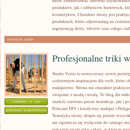
może zainteresować zarówno użytkownik
ZRÓB
produktów, jak i odbiorców hurtowych, k
TO
kosmetyków. Charakter strony jest praktyc
SAM
produktach, które odpowiadają na codzien
regeneracją skóry, włosów oraz całego ciał
POSTED BY ADMIN
Profesjonalne triki 
Studio Veriss to nowoczesny serwis poświ
codziennym inspiracjom dla osób, które ch
makijażowe. Strona ma charakter praktyczn
związane z modą i urodą. To blog dla mił
znaleźć zarówno proste instrukcje, jak i 
CZERWIEC - 19 - 2026
Polecam DIY i kreatywny makijaż i Pielęgn
PROFESJONALNE
MOŻLIWOŚĆ KOMENTOWANIA
Tematyka strony skupia się przede wszystk
TRIKI
ZOSTAŁA WYŁĄCZONA
nie ogranicza się wyłącznie do samego mal
WIZAŻYSTÓW
pokazuje urodę jako całość, w którym ważn