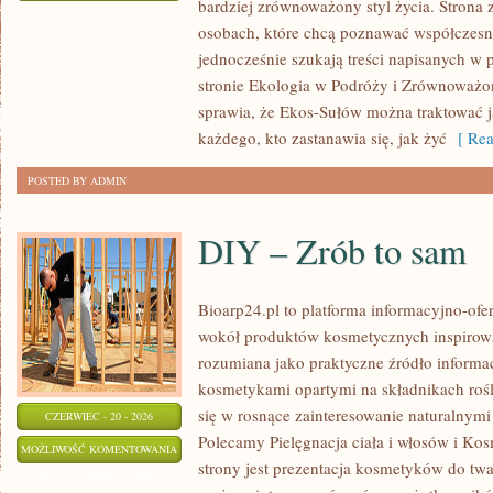
bardziej zrównoważony styl życia. Strona 
W
ZOSTAŁA WYŁĄCZONA
osobach, które chcą poznawać współczesn
DOMU
jednocześnie szukają treści napisanych w
stronie Ekologia w Podróży i Zrównoważo
sprawia, że Ekos-Sułów można traktować j
każdego, kto zastanawia się, jak żyć
[ Rea
POSTED BY ADMIN
DIY – Zrób to sam
Bioarp24.pl to platforma informacyjno-ofer
wokół produktów kosmetycznych inspirowa
rozumiana jako praktyczne źródło informacj
kosmetykami opartymi na składnikach rośli
się w rosnące zainteresowanie naturalnym
CZERWIEC - 20 - 2026
Polecamy Pielęgnacja ciała i włosów i 
DIY
MOŻLIWOŚĆ KOMENTOWANIA
strony jest prezentacja kosmetyków do twar
–
ZOSTAŁA WYŁĄCZONA