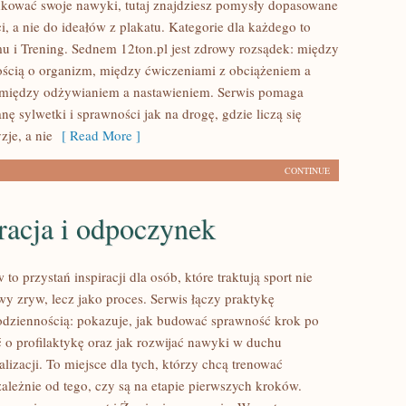
kować swoje nawyki, tutaj znajdziesz pomysły dopasowane
, a nie do ideałów z plakatu. Kategorie dla każdego to
u i Trening. Sednem 12ton.pl jest zdrowy rozsądek: między
ością o organizm, między ćwiczeniami z obciążeniem a
 między odżywianiem a nastawieniem. Serwis pomaga
nę sylwetki i sprawności jak na drogę, gdzie liczą się
zje, a nie
[ Read More ]
CONTINUE
racja i odpoczynek
o przystań inspiracji dla osób, które traktują sport nie
wy zryw, lecz jako proces. Serwis łączy praktykę
odziennością: pokazuje, jak budować sprawność krok po
ć o profilaktykę oraz jak rozwijać nawyki w duchu
izacji. To miejsce dla tych, którzy chcą trenować
zależnie od tego, czy są na etapie pierwszych kroków.