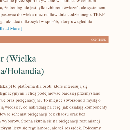
wanie przez sport i Żywienie w sporcie. W centrum
ea, że trening nie jest tylko zbiorem ćwiczeń, ale systemem,
 pasować do wieku oraz realiów dnia codziennego. TKKF
ga układać mikrocykl w sposób, który uwzględnia
Read More ]
CONTINUE
er (Wielka
ia/Holandia)
ska.pl to platforma dla osób, które interesują się
lęgnacyjnymi i chcą podejmować bardziej przemyślane
we oraz pielęgnacyjne. To miejsce stworzone z myślą o
bią wiedzieć, co nakładają na cerę, jak działają komponenty
udować schemat pielęgnacji bez chaosu oraz bez
wyborów. Strona skupia się na pielęgnacji rozumianej
tórym liczy się regularność, ale też rozsądek. Polecamy