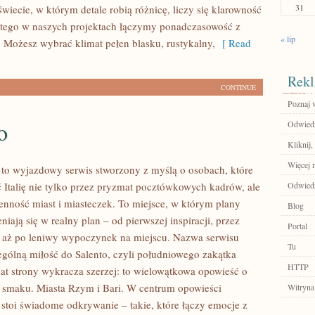
31
wiecie, w którym detale robią różnicę, liczy się klarowność
atego w naszych projektach łączymy ponadczasowość z
« lip
Możesz wybrać klimat pełen blasku, rustykalny,
[ Read
Rekl
CONTINUE
Poznaj 
o
Odwiedź
Kliknij,
Więcej n
 to wyjazdowy serwis stworzony z myślą o osobach, które
 Italię nie tylko przez pryzmat pocztówkowych kadrów, ale
Odwiedź
ienność miast i miasteczek. To miejsce, w którym plany
Blog
iają się w realny plan – od pierwszej inspiracji, przez
Portal
 aż po leniwy wypoczynek na miejscu. Nazwa serwisu
Tu
ególną miłość do Salento, czyli południowego zakątka
HTTP
mat strony wykracza szerzej: to wielowątkowa opowieść o
aju smaku. Miasta Rzym i Bari. W centrum opowieści
Witryna
 stoi świadome odkrywanie – takie, które łączy emocje z