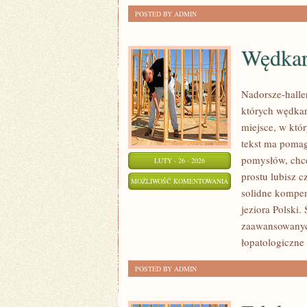
POSTED BY ADMIN
Wędkar
Nadorsze-haller
których wędkar
miejsce, w któ
tekst ma pomaga
pomysłów, chce
LUTY - 26 - 2026
prostu lubisz c
WĘDKARSTWO
MOŻLIWOŚĆ KOMENTOWANIA
solidne kompen
Z
ZOSTAŁA WYŁĄCZONA
jeziora Polski.
DZIEĆMI
zaawansowanych
łopatologiczne
POSTED BY ADMIN