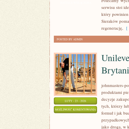
Polecamy Wycho
I
ZOSTAŁA WYŁĄCZONA
serwisu stoi id
ODPOCZYNEK
który powinien
Sieraków poma
regenerację,
[ 
POSTED BY ADMIN
Unilev
Brytan
johnmasters-pol
produktami pie
decyzje zakupo
LUTY - 23 - 2026
tych, którzy lu
UNILEVER
MOŻLIWOŚĆ KOMENTOWANIA
formuł i jak b
(WIELKA
ZOSTAŁA WYŁĄCZONA
przypadkowych 
BRYTANIA/HOLANDIA)
jako droga, w k