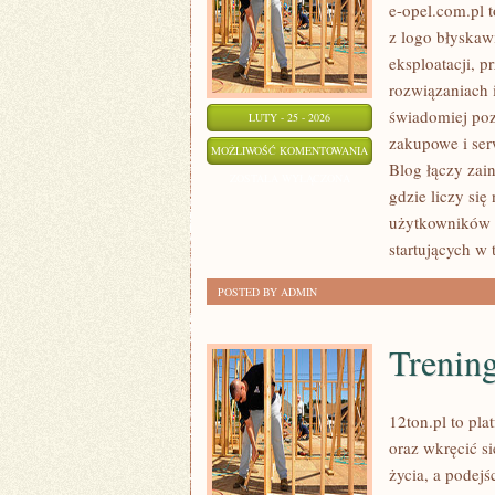
e-opel.com.pl t
z logo błyskaw
eksploatacji, 
rozwiązaniach 
świadomiej poz
LUTY - 25 - 2026
zakupowe i ser
PORADY
MOŻLIWOŚĆ KOMENTOWANIA
Blog łączy zai
DLA
ZOSTAŁA WYŁĄCZONA
gdzie liczy się
WŁAŚCICIELI
użytkowników i
startujących w 
POSTED BY ADMIN
Trenin
12ton.pl to pl
oraz wkręcić si
życia, a podejś