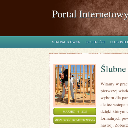
Portal Internetow
STRONA GŁÓWNA
SPIS TREŚCI
BLOG INT
Ślubne
Witamy w praco
pierwszej wiad
wyboru dla par,
ale też wstępem
dzięki którym 
MARZEC - 4 - 2026
formalnych pow
ŚLUBNE
MOŻLIWOŚĆ KOMENTOWANIA
nastrój. Zobacz
FORMALNOŚCI
ZOSTAŁA WYŁĄCZONA