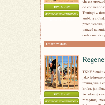
chcesz uporząd
do codzienności
LUTY - 24 - 2026
Treningi w dom
TRENING
MOŻLIWOŚĆ KOMENTOWANIA
ambicją a dbał
ZOSTAŁA WYŁĄCZONA
pracą tlenową,
patrzeć na zmia
codzienne decy
POSTED BY ADMIN
Regene
TKKF Sieraków t
jako jednorazo
treningową z c
kroku, jak dba
świadomej rywal
LUTY - 23 - 2026
rozsądniej, nie
REGENERACJA
MOŻLIWOŚĆ KOMENTOWANIA