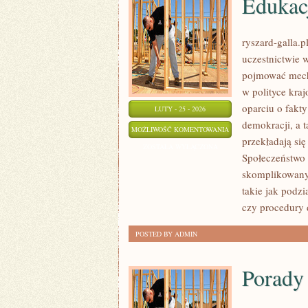
Edukac
ryszard-galla.p
uczestnictwie 
pojmować mech
w polityce kra
oparciu o fakty
LUTY - 25 - 2026
demokracji, a 
EDUKACJA
MOŻLIWOŚĆ KOMENTOWANIA
przekładają się
OBYWATELSKA
ZOSTAŁA WYŁĄCZONA
Społeczeństwo 
skomplikowanyc
takie jak podzi
czy procedury 
POSTED BY ADMIN
Porady 