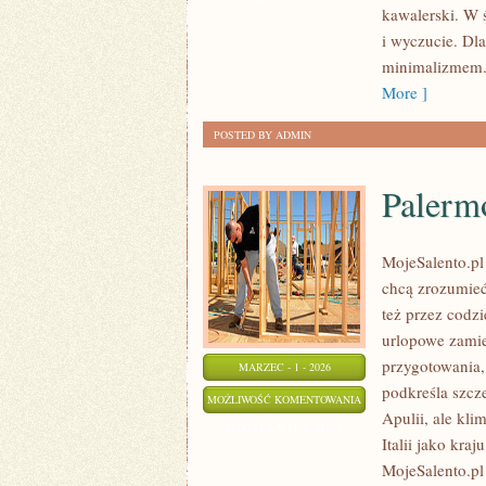
kawalerski. W ś
I
i wyczucie. Dl
DOKUMENTY
minimalizmem. 
More ]
POSTED BY ADMIN
Palerm
MojeSalento.pl
chcą zrozumieć
też przez codz
urlopowe zamien
przygotowania,
MARZEC - 1 - 2026
podkreśla szcz
PALERMO
MOŻLIWOŚĆ KOMENTOWANIA
Apulii, ale kli
ZOSTAŁA WYŁĄCZONA
Italii jako kr
MojeSalento.pl