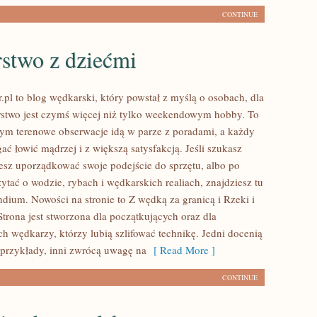
CONTINUE
stwo z dziećmi
.pl to blog wędkarski, który powstał z myślą o osobach, dla
stwo jest czymś więcej niż tylko weekendowym hobby. To
rym terenowe obserwacje idą w parze z poradami, a każdy
ć łowić mądrzej i z większą satysfakcją. Jeśli szukasz
sz uporządkować swoje podejście do sprzętu, albo po
zytać o wodzie, rybach i wędkarskich realiach, znajdziesz tu
dium. Nowości na stronie to Z wędką za granicą i Rzeki i
 Strona jest stworzona dla początkujących oraz dla
 wędkarzy, którzy lubią szlifować technikę. Jedni docenią
 przykłady, inni zwrócą uwagę na
[ Read More ]
CONTINUE