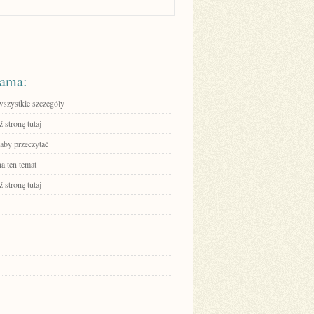
ama:
wszystkie szczegóły
 stronę tutaj
 aby przeczytać
a ten temat
 stronę tutaj