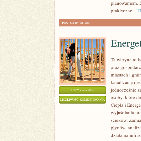
planowaniem. D
praktyczne
[ R
POSTED BY ADMIN
Energe
Ta witryna to
oraz gospodarce
miastach i gmin
kanalizację de
jednocześnie zr
LUTY - 26 - 2026
osoby, które d
ENERGETYKA
MOŻLIWOŚĆ KOMENTOWANIA
Ciepła i Energ
ODNAWIALNA
ZOSTAŁA WYŁĄCZONA
wyjaśniania pr
ścieków. Zamia
płynów, analiz
działania infra