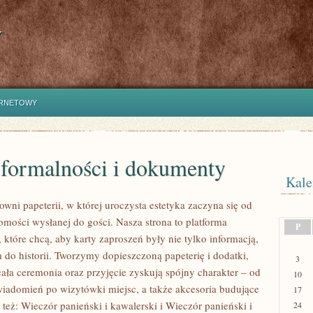
y
ERNETOWY
 formalności i dokumenty
Kale
wni papeterii, w której uroczysta estetyka zaczyna się od
omości wysłanej do gości. Nasza strona to platforma
P
 które chcą, aby karty zaproszeń były nie tylko informacją,
 do historii. Tworzymy dopieszczoną papeterię i dodatki,
3
cała ceremonia oraz przyjęcie zyskują spójny charakter – od
10
iadomień po wizytówki miejsc, a także akcesoria budujące
17
 też: Wieczór panieński i kawalerski i Wieczór panieński i
24