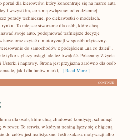
o portal dla kierowców, który koncentruje się na marce auta
icy i wszystkim, co z nią związane: od codziennej
przez porady techniczne, po ciekawostki o modelach,
i rynku. To miejsce stworzone dla osób, które chcą
nawać swoje auto, podejmować trafniejsze decyzje
wisowe oraz czytać o motoryzacji w sposób użyteczny.
nteresowanie do samochodów z podejściem „na co dzień”,
 nie tylko styl czy osiągi, ale też trwałość. Polecamy Z życia
 Usterki i naprawy. Strona jest przyjazna zarówno dla osób
temacie, jak i dla fanów marki,
[ Read More ]
CONTINUE
g
atforma dla osób, które chcą zbudować kondycję, schudnąć
ę w rower. To serwis, w którym trening łączy się z higieną
cie do celów jest realistyczne. Jeśli szukasz motywacji albo