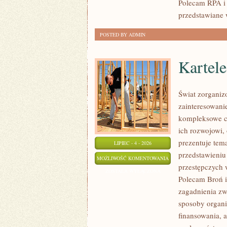
Polecam RPA i 
przedstawiane 
POSTED BY ADMIN
Kartel
Świat zorganiz
zainteresowani
kompleksowe c
ich rozwojowi,
prezentuje tem
LIPIEC - 4 - 2026
przedstawieniu
KARTELE
MOŻLIWOŚĆ KOMENTOWANIA
przestępczych 
NARKOTYKOWE
ZOSTAŁA WYŁĄCZONA
Polecam Broń i 
zagadnienia zw
sposoby organiz
finansowania, a