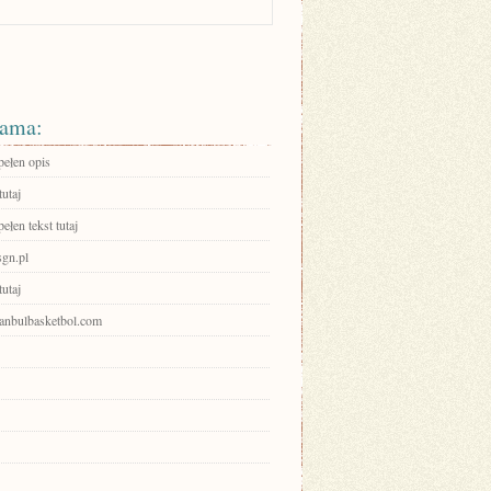
ama:
pełen opis
tutaj
ełen tekst tutaj
sgn.pl
tutaj
stanbulbasketbol.com