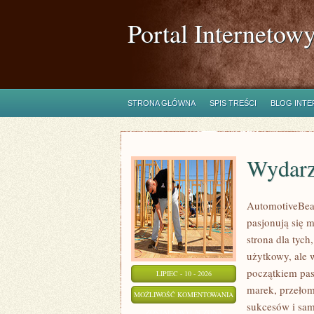
Portal Internetow
STRONA GŁÓWNA
SPIS TREŚCI
BLOG INT
Wydarz
AutomotiveBear
pasjonują się 
strona dla tych
użytkowy, ale 
początkiem pas
LIPIEC - 10 - 2026
marek, przeło
WYDARZENIA
MOŻLIWOŚĆ KOMENTOWANIA
sukcesów i sam
I
ZOSTAŁA WYŁĄCZONA