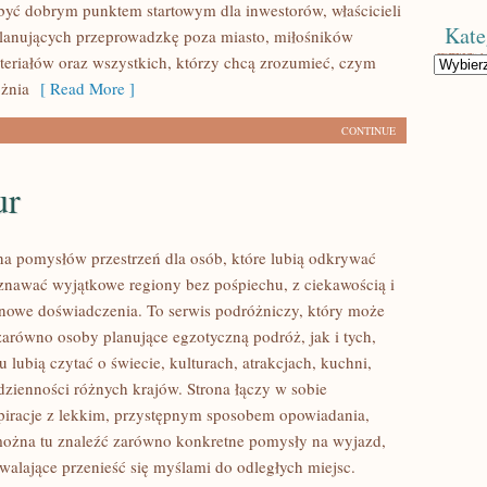
ć dobrym punktem startowym dla inwestorów, właścicieli
Kate
planujących przeprowadzkę poza miasto, miłośników
teriałów oraz wszystkich, którzy chcą zrozumieć, czym
Kategorie
żnia
[ Read More ]
CONTINUE
ur
łna pomysłów przestrzeń dla osób, które lubią odkrywać
oznawać wyjątkowe regiony bez pośpiechu, z ciekawością i
 nowe doświadczenia. To serwis podróżniczy, który może
zarówno osoby planujące egzotyczną podróż, jak i tych,
u lubią czytać o świecie, kulturach, atrakcjach, kuchni,
odzienności różnych krajów. Strona łączy w sobie
spiracje z lekkim, przystępnym sposobem opowiadania,
ożna tu znaleźć zarówno konkretne pomysły na wyjazd,
zwalające przenieść się myślami do odległych miejsc.