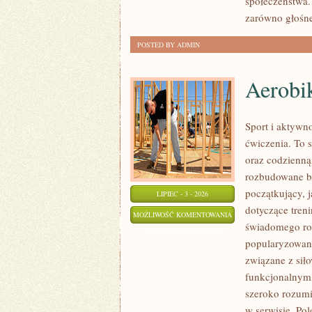
społeczeństwa.
zarówno głośne
POSTED BY ADMIN
Aerobik
Sport i aktywno
ćwiczenia. To 
oraz codzienną
rozbudowane b
początkujący, 
LIPIEC - 3 - 2026
dotyczące tren
AEROBIK
MOŻLIWOŚĆ KOMENTOWANIA
świadomego roz
I
ZOSTAŁA WYŁĄCZONA
popularyzowani
FITNESS
związane z siło
GRUPOWY
funkcjonalnym,
szeroko rozumi
w serwisie. Po