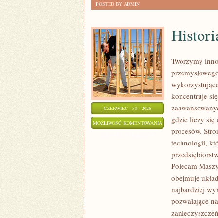
POSTED BY ADMIN
Histori
Tworzymy innow
przemysłowego,
wykorzystujące
koncentruje si
zaawansowanych
CZERWIEC - 30 - 2026
gdzie liczy si
HISTORIA
MOŻLIWOŚĆ KOMENTOWANIA
procesów. Stro
PRZEMYSŁU
ZOSTAŁA WYŁĄCZONA
technologii, k
przedsiębiorst
Polecam Maszyn
obejmuje układ
najbardziej w
pozwalające na
zanieczyszczeń