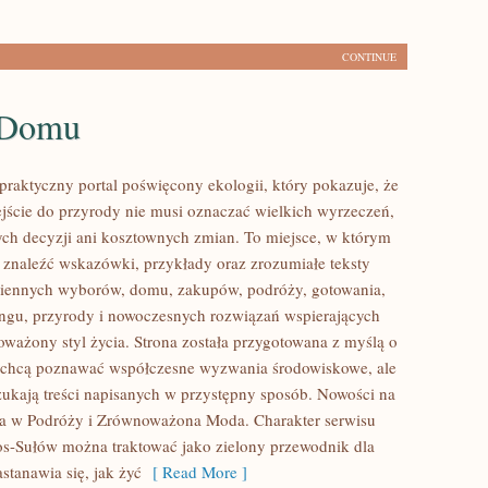
CONTINUE
 Domu
praktyczny portal poświęcony ekologii, który pokazuje, że
ście do przyrody nie musi oznaczać wielkich wyrzeczeń,
h decyzji ani kosztownych zmian. To miejsce, w którym
 znaleźć wskazówki, przykłady oraz zrozumiałe teksty
ziennych wyborów, domu, zakupów, podróży, gotowania,
lingu, przyrody i nowoczesnych rozwiązań wspierających
oważony styl życia. Strona została przygotowana z myślą o
e chcą poznawać współczesne wyzwania środowiskowe, ale
zukają treści napisanych w przystępny sposób. Nowości na
ia w Podróży i Zrównoważona Moda. Charakter serwisu
os-Sułów można traktować jako zielony przewodnik dla
stanawia się, jak żyć
[ Read More ]