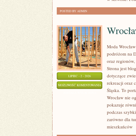
POSTED BY ADMIN
Wrocł
Moda Wrocław 
podróżom na D
oraz regionów,
Strona jest b
dotyczące zwied
LIPIEC - 2 - 2026
rekreacji oraz
WROCŁAW
MOŻLIWOŚĆ KOMENTOWANIA
Śląska. To port
ZOSTAŁA WYŁĄCZONA
Wrocław nie ogr
pokazuje równi
podczas szybki
zarówno dla tu
mieszkańców
[