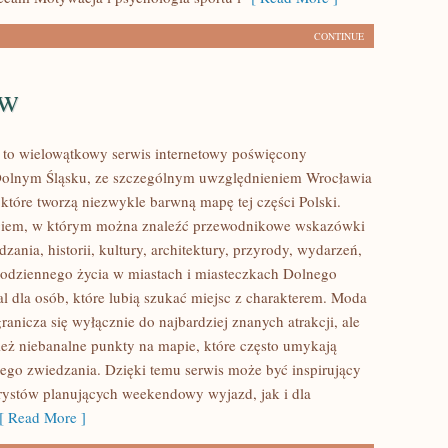
CONTINUE
aw
to wielowątkowy serwis internetowy poświęcony
olnym Śląsku, ze szczególnym uwzględnieniem Wrocławia
 które tworzą niezwykle barwną mapę tej części Polski.
logiem, w którym można znaleźć przewodnikowe wskazówki
zania, historii, kultury, architektury, przyrody, wydarzeń,
 codziennego życia w miastach i miasteczkach Dolnego
al dla osób, które lubią szukać miejsc z charakterem. Moda
anicza się wyłącznie do najbardziej znanych atrakcji, ale
eż niebanalne punkty na mapie, które często umykają
ego zwiedzania. Dzięki temu serwis może być inspirujący
rystów planujących weekendowy wyjazd, jak i dla
 Read More ]