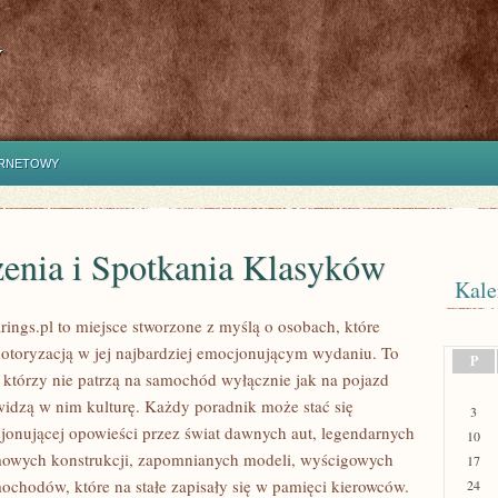
y
ERNETOWY
enia i Spotkania Klasyków
Kale
ings.pl to miejsce stworzone z myślą o osobach, które
motoryzacją w jej najbardziej emocjonującym wydaniu. To
P
, którzy nie patrzą na samochód wyłącznie jak na pojazd
widzą w nim kulturę. Każdy poradnik może stać się
3
jonującej opowieści przez świat dawnych aut, legendarnych
10
mowych konstrukcji, zapomnianych modeli, wyścigowych
17
ochodów, które na stałe zapisały się w pamięci kierowców.
24