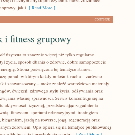
 Dzięki licznym artykułom czytelnik może zrozumieć
 sprawy, jak i
[ Read More ]
CONTINUE
 i fitness grupowy
ść fizyczna to znacznie więcej niż tylko regularne
styl życia, sposób dbania o zdrowie, dobre samopoczucie
 energię. Strona poświęcona tej tematyce stanowi
azę porad, w którym każdy miłośnik ruchu – zarówno
jak i zaawansowany – może znaleźć wartościowe materiały
ingów, ćwiczeń, zdrowego stylu życia, odżywiania oraz
wijania własnej sprawności. Serwis koncentruje się na
u aktywności fizycznej, przedstawiając zagadnienia
wnią, fitnessem, sportami rekreacyjnymi, treningiem
 bieganiem, jazdą na rowerze, jogą, regeneracją oraz
anym zdrowiem. Opis opiera się na tematyce publikowanej
lecam Motywacja i psychologia sportu i
[ Read More ]