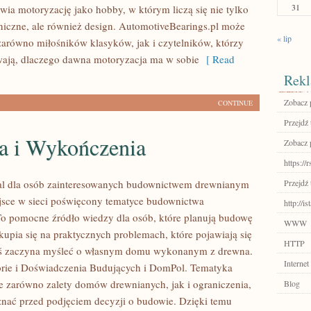
31
wia motoryzację jako hobby, w którym liczą się nie tylko
niczne, ale również design. AutomotiveBearings.pl może
« lip
zarówno miłośników klasyków, jak i czytelników, którzy
ają, dlaczego dawna motoryzacja ma w sobie
[ Read
Rekl
Zobacz 
CONTINUE
Przejdź 
a i Wykończenia
Zobacz p
https://r
al dla osób zainteresowanych budownictwem drewnianym
Przejdź 
sce w sieci poświęcony tematyce budownictwa
http://i
o pomocne źródło wiedzy dla osób, które planują budowę
WWW
kupia się na praktycznych problemach, które pojawiają się
HTTP
oś zaczyna myśleć o własnym domu wykonanym z drewna.
Internet
rie i Doświadczenia Budujących i DomPol. Tematyka
e zarówno zalety domów drewnianych, jak i ograniczenia,
Blog
znać przed podjęciem decyzji o budowie. Dzięki temu