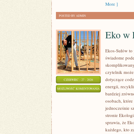
More ]
POSTED BY ADMIN
Eko w
Ekos-Sułów to 
świadome podej
skomplikowanyc
czytelnik może
dotyczące cod
CZERWIEC - 27 - 2026
energii, recyk
EKO
MOŻLIWOŚĆ KOMENTOWANIA
bardziej zrówn
W
ZOSTAŁA WYŁĄCZONA
osobach, któr
DOMU
jednocześnie s
stronie Ekolog
sprawia, że Ek
każdego, kto za