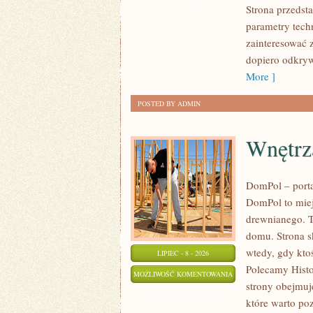
Strona przedsta
SPOTKANIA
parametry tech
KLASYKÓW
zainteresować 
dopiero odkryw
More ]
POSTED BY ADMIN
Wnętrz
DomPol – port
DomPol to miej
drewnianego. T
domu. Strona s
wtedy, gdy kt
LIPIEC - 8 - 2026
Polecamy Histo
WNĘTRZA
MOŻLIWOŚĆ KOMENTOWANIA
strony obejmuj
I
ZOSTAŁA WYŁĄCZONA
które warto po
WYKOŃCZENIA