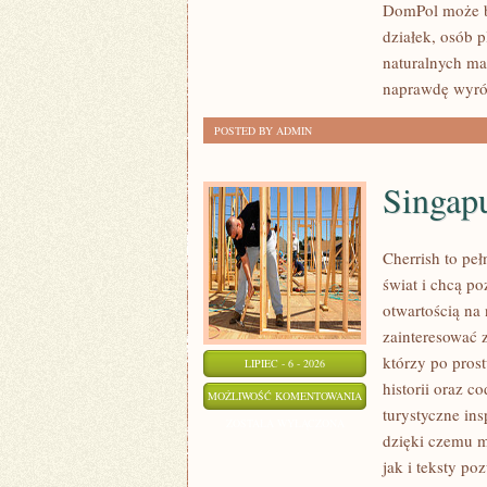
DomPol może by
działek, osób 
naturalnych ma
naprawdę wyró
POSTED BY ADMIN
Singap
Cherrish to pe
świat i chcą p
otwartością na
zainteresować 
którzy po prost
LIPIEC - 6 - 2026
historii oraz c
SINGAPUR
MOŻLIWOŚĆ KOMENTOWANIA
turystyczne in
ZOSTAŁA WYŁĄCZONA
dzięki czemu m
jak i teksty po