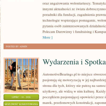
oraz angażowania wolontariuszy. Tematyk
innymi aktualności ze świata dobroczynnoś
poradniki dla fundacji, zagadnienia prawn
technologie wspierające pomaganie, wolon
pytania osób zainteresowanych działalnośc
Polecam Darowizny i fundraising i Kampan
More ]
POSTED BY ADMIN
Wydarzenia i Spotk
AutomotiveBearings.pl to miejsce stworzo
pasjonują się motoryzacją w jej najbardz
strona dla tych, którzy nie patrzą na samo
użytkowy, ale widzą w nim kulturę. Każdy
początkiem pasjonującej opowieści przez 
LIPIEC - 10 - 2026
marek, przełomowych konstrukcji, zapom
WYDARZENIA
MOŻLIWOŚĆ KOMENTOWANIA