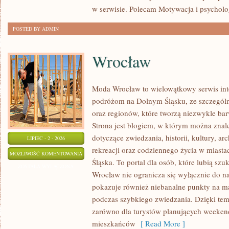
w serwisie. Polecam Motywacja i psycholog
POSTED BY ADMIN
Wrocław
Moda Wrocław to wielowątkowy serwis in
podróżom na Dolnym Śląsku, ze szczegó
oraz regionów, które tworzą niezwykle bar
Strona jest blogiem, w którym można zn
dotyczące zwiedzania, historii, kultury, ar
LIPIEC - 2 - 2026
rekreacji oraz codziennego życia w miast
WROCŁAW
MOŻLIWOŚĆ KOMENTOWANIA
Śląska. To portal dla osób, które lubią sz
ZOSTAŁA WYŁĄCZONA
Wrocław nie ogranicza się wyłącznie do naj
pokazuje również niebanalne punkty na ma
podczas szybkiego zwiedzania. Dzięki tem
zarówno dla turystów planujących weekend
mieszkańców
[ Read More ]