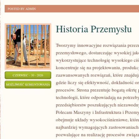
POSTED BY ADMIN
Historia Przemysłu
Tworzymy innowacyjne rozwiązania przezn
przemysłowego, dostarczając wysokiej jak
wykorzystujące technologię wysokiego ciś
koncentruje się na projektowaniu, produkc
zaawansowanych rozwiązań, które znajduj
CZERWIEC - 30 - 2026
gdzie liczy się efektywność, dokładność
HISTORIA
MOŻLIWOŚĆ KOMENTOWANIA
procesów. Strona prezentuje bogatą ofertę
PRZEMYSŁU
ZOSTAŁA WYŁĄCZONA
technologii, które odpowiadają na potrze
przedsiębiorstw poszukujących niezawodn
Polecam Maszyny i Infrastruktura i Przemy
obejmuje układy wysokociśnieniowe, które
najbardziej wymagających zastosowaniac
pozwalające na realizację procesów zwią