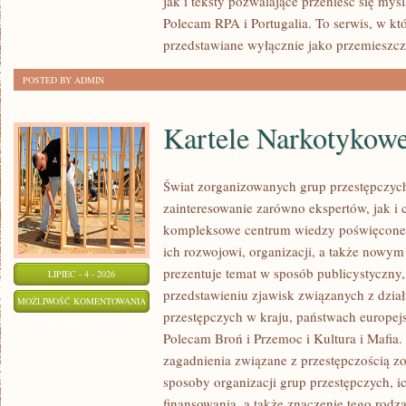
jak i teksty pozwalające przenieść się myś
Polecam RPA i Portugalia. To serwis, w kt
przedstawiane wyłącznie jako przemieszcz
POSTED BY ADMIN
Kartele Narkotykow
Świat zorganizowanych grup przestępczych
zainteresowanie zarówno ekspertów, jak i 
kompleksowe centrum wiedzy poświęcone 
ich rozwojowi, organizacji, a także nowym
prezentuje temat w sposób publicystyczny,
LIPIEC - 4 - 2026
przedstawieniu zjawisk związanych z dzia
KARTELE
MOŻLIWOŚĆ KOMENTOWANIA
przestępczych w kraju, państwach europejs
NARKOTYKOWE
ZOSTAŁA WYŁĄCZONA
Polecam Broń i Przemoc i Kultura i Mafia. 
zagadnienia związane z przestępczością z
sposoby organizacji grup przestępczych, ic
finansowania, a także znaczenie tego rodza