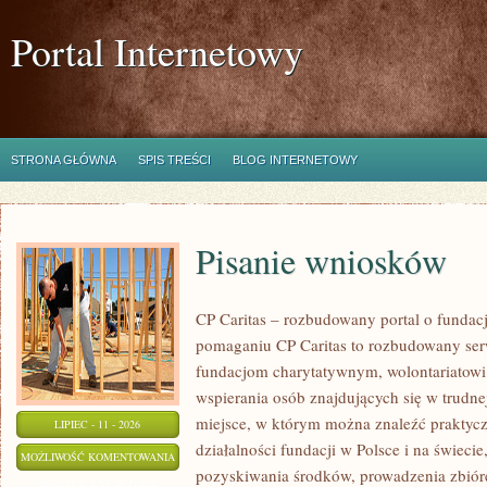
Portal Internetowy
STRONA GŁÓWNA
SPIS TREŚCI
BLOG INTERNETOWY
Pisanie wniosków
CP Caritas – rozbudowany portal o fundac
pomaganiu CP Caritas to rozbudowany ser
fundacjom charytatywnym, wolontariatow
wspierania osób znajdujących się w trudnej 
miejsce, w którym można znaleźć praktycz
LIPIEC - 11 - 2026
działalności fundacji w Polsce i na świec
PISANIE
MOŻLIWOŚĆ KOMENTOWANIA
pozyskiwania środków, prowadzenia zbiór
WNIOSKÓW
ZOSTAŁA WYŁĄCZONA