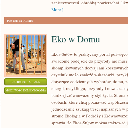
zanieczyszczeń, obróbką powierzchni, lik
More ]
POSTED BY ADMIN
Eko w Domu
Ekos-Sułów to praktyczny portal poświęcon
świadome podejście do przyrody nie musi
skomplikowanych decyzji ani kosztownych
czytelnik może znaleźć wskazówki, przykł
dotyczące codziennych wyborów, domu, z
CZERWIEC - 27 - 2026
energii, recyklingu, przyrody i nowoczes
EKO
MOŻLIWOŚĆ KOMENTOWANIA
bardziej zrównoważony styl życia. Strona 
W
ZOSTAŁA WYŁĄCZONA
osobach, które chcą poznawać współczesn
DOMU
jednocześnie szukają treści napisanych w
stronie Ekologia w Podróży i Zrównoważo
sprawia, że Ekos-Sułów można traktować j