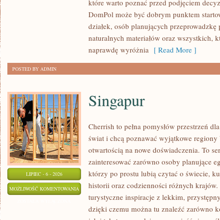
które warto poznać przed podjęciem decyz
WYKOŃCZENIA
DomPol może być dobrym punktem startowy
działek, osób planujących przeprowadzkę 
naturalnych materiałów oraz wszystkich, 
naprawdę wyróżnia
[ Read More ]
POSTED BY ADMIN
Singapur
Cherrish to pełna pomysłów przestrzeń dla
świat i chcą poznawać wyjątkowe regiony 
otwartością na nowe doświadczenia. To se
zainteresować zarówno osoby planujące egz
którzy po prostu lubią czytać o świecie, ku
LIPIEC - 6 - 2026
historii oraz codzienności różnych krajów.
SINGAPUR
MOŻLIWOŚĆ KOMENTOWANIA
turystyczne inspiracje z lekkim, przystę
ZOSTAŁA WYŁĄCZONA
dzięki czemu można tu znaleźć zarówno k