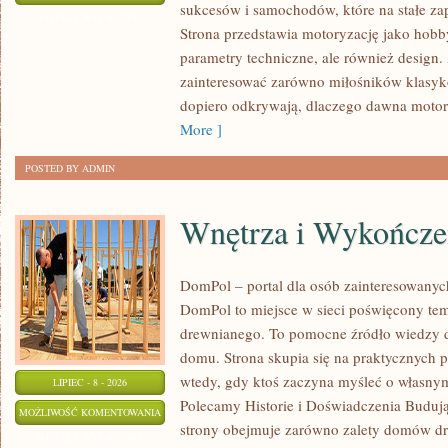
sukcesów i samochodów, które na stałe zap
I
ZOSTAŁA WYŁĄCZONA
Strona przedstawia motoryzację jako hobby
SPOTKANIA
parametry techniczne, ale również design
KLASYKÓW
zainteresować zarówno miłośników klasykó
dopiero odkrywają, dlaczego dawna motor
More ]
POSTED BY ADMIN
Wnętrza i Wykończe
DomPol – portal dla osób zainteresowan
DomPol to miejsce w sieci poświęcony te
drewnianego. To pomocne źródło wiedzy d
domu. Strona skupia się na praktycznych p
wtedy, gdy ktoś zaczyna myśleć o włas
LIPIEC - 8 - 2026
Polecamy Historie i Doświadczenia Buduj
WNĘTRZA
MOŻLIWOŚĆ KOMENTOWANIA
strony obejmuje zarówno zalety domów dre
I
ZOSTAŁA WYŁĄCZONA