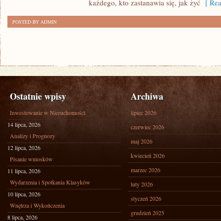
każdego, kto zastanawia się, jak żyć
[ Rea
POSTED BY ADMIN
Ostatnie wpisy
Archiwa
Inwestowanie w Nieruchomości
lipiec 2026
14 lipca, 2026
czerwiec 2026
Analizy i Prognozy
maj 2026
12 lipca, 2026
kwiecień 2026
Pisanie wniosków
marzec 2026
11 lipca, 2026
Wydarzenia i Spotkania Klasyków
luty 2026
10 lipca, 2026
styczeń 2026
Wnętrza i Wykończenia
grudzień 2025
8 lipca, 2026