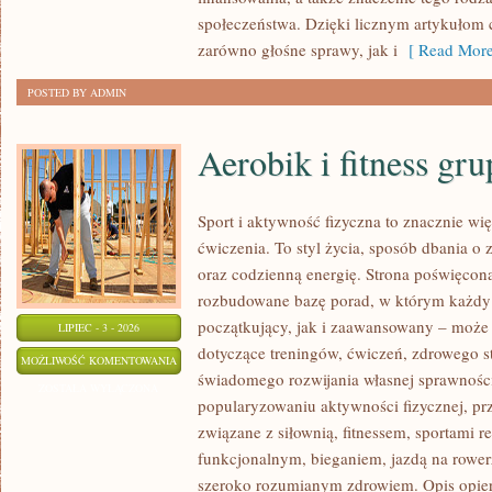
społeczeństwa. Dzięki licznym artykułom
zarówno głośne sprawy, jak i
[ Read More
POSTED BY ADMIN
Aerobik i fitness gr
Sport i aktywność fizyczna to znacznie wię
ćwiczenia. To styl życia, sposób dbania o
oraz codzienną energię. Strona poświęcona
rozbudowane bazę porad, w którym każdy
początkujący, jak i zaawansowany – może 
LIPIEC - 3 - 2026
dotyczące treningów, ćwiczeń, zdrowego st
AEROBIK
MOŻLIWOŚĆ KOMENTOWANIA
świadomego rozwijania własnej sprawności
I
ZOSTAŁA WYŁĄCZONA
popularyzowaniu aktywności fizycznej, pr
FITNESS
związane z siłownią, fitnessem, sportami r
GRUPOWY
funkcjonalnym, bieganiem, jazdą na rowerz
szeroko rozumianym zdrowiem. Opis opier