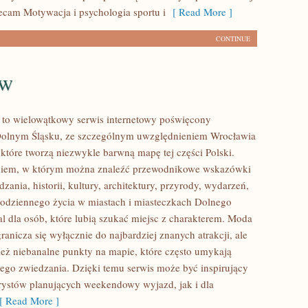
lecam Motywacja i psychologia sportu i
[ Read More ]
CONTINUE
aw
to wielowątkowy serwis internetowy poświęcony
olnym Śląsku, ze szczególnym uwzględnieniem Wrocławia
 które tworzą niezwykle barwną mapę tej części Polski.
logiem, w którym można znaleźć przewodnikowe wskazówki
zania, historii, kultury, architektury, przyrody, wydarzeń,
 codziennego życia w miastach i miasteczkach Dolnego
al dla osób, które lubią szukać miejsc z charakterem. Moda
anicza się wyłącznie do najbardziej znanych atrakcji, ale
eż niebanalne punkty na mapie, które często umykają
ego zwiedzania. Dzięki temu serwis może być inspirujący
rystów planujących weekendowy wyjazd, jak i dla
 Read More ]