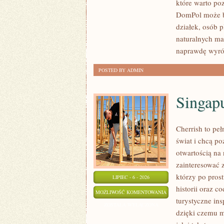
które warto po
WYKOŃCZENIA
DomPol może by
działek, osób 
naturalnych ma
naprawdę wyró
POSTED BY ADMIN
Singap
Cherrish to pe
świat i chcą p
otwartością na
zainteresować 
którzy po prost
LIPIEC - 6 - 2026
historii oraz c
SINGAPUR
MOŻLIWOŚĆ KOMENTOWANIA
turystyczne in
ZOSTAŁA WYŁĄCZONA
dzięki czemu m