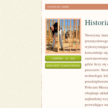
POSTED BY ADMIN
Histori
Tworzymy innow
przemysłowego,
wykorzystujące
koncentruje si
zaawansowanych
CZERWIEC - 30 - 2026
gdzie liczy si
HISTORIA
MOŻLIWOŚĆ KOMENTOWANIA
procesów. Stro
PRZEMYSŁU
ZOSTAŁA WYŁĄCZONA
technologii, k
przedsiębiorst
Polecam Maszyn
obejmuje układ
najbardziej w
pozwalające na