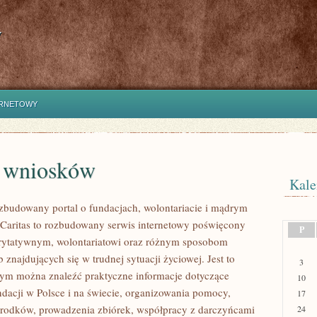
y
ERNETOWY
e wniosków
Kale
ozbudowany portal o fundacjach, wolontariacie i mądrym
aritas to rozbudowany serwis internetowy poświęcony
P
rytatywnym, wolontariatowi oraz różnym sposobom
 znajdujących się w trudnej sytuacji życiowej. Jest to
3
rym można znaleźć praktyczne informacje dotyczące
10
ndacji w Polsce i na świecie, organizowania pomocy,
17
rodków, prowadzenia zbiórek, współpracy z darczyńcami
24