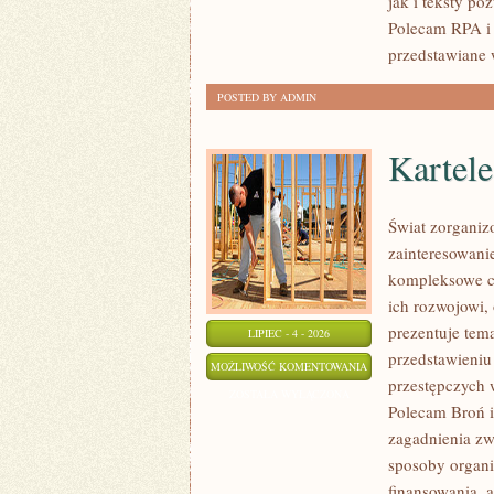
jak i teksty po
Polecam RPA i 
przedstawiane 
POSTED BY ADMIN
Kartel
Świat zorganiz
zainteresowani
kompleksowe c
ich rozwojowi,
prezentuje tem
LIPIEC - 4 - 2026
przedstawieniu
KARTELE
MOŻLIWOŚĆ KOMENTOWANIA
przestępczych 
NARKOTYKOWE
ZOSTAŁA WYŁĄCZONA
Polecam Broń i 
zagadnienia zw
sposoby organiz
finansowania, a