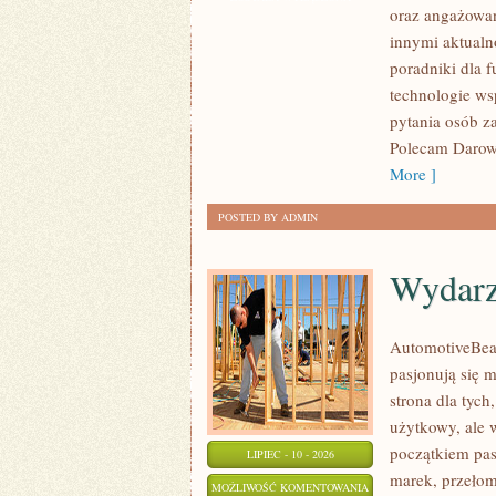
oraz angażowan
innymi aktualn
poradniki dla 
technologie ws
pytania osób z
Polecam Darowi
More ]
POSTED BY ADMIN
Wydarz
AutomotiveBear
pasjonują się 
strona dla tych
użytkowy, ale 
początkiem pas
LIPIEC - 10 - 2026
marek, przeło
WYDARZENIA
MOŻLIWOŚĆ KOMENTOWANIA