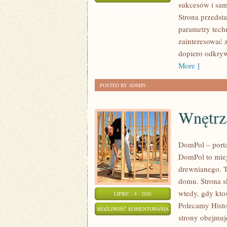
sukcesów i sam
I
ZOSTAŁA WYŁĄCZONA
Strona przedsta
SPOTKANIA
parametry tech
KLASYKÓW
zainteresować 
dopiero odkryw
More ]
POSTED BY ADMIN
Wnętrz
DomPol – port
DomPol to miej
drewnianego. T
domu. Strona s
wtedy, gdy kt
LIPIEC - 8 - 2026
Polecamy Histo
WNĘTRZA
MOŻLIWOŚĆ KOMENTOWANIA
strony obejmuj
I
ZOSTAŁA WYŁĄCZONA