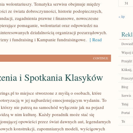
31
ia wolontariuszy. Tematyka serwisu obejmuje między
ości ze świata dobroczynności, historie podopiecznych,
« lip
fundacji, zagadnienia prawne i finansowe, nowoczesne
pierające pomaganie, wolontariat oraz odpowiedzi na
ainteresowanych działalnością organizacji pozarządowych.
Rekl
zny i fundraising i Kampanie fundraisingowe.
[ Read
Dowiedz 
Więcej 
CONTINUE
Przejdź 
Kliknij,
enia i Spotkania Klasyków
Przeczyt
Blog
ings.pl to miejsce stworzone z myślą o osobach, które
Serwis
motoryzacją w jej najbardziej emocjonującym wydaniu. To
Tutaj
, którzy nie patrzą na samochód wyłącznie jak na pojazd
Portal
widzą w nim kulturę. Każdy poradnik może stać się
jonującej opowieści przez świat dawnych aut, legendarnych
Tu
mowych konstrukcji, zapomnianych modeli, wyścigowych