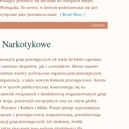
zwalające przenieść się myślami do odległych miejsc.
Portugalia. To serwis, w którym podróżowanie nie jest
wyłącznie jako przemieszczanie
[ Read More ]
CONTINUE
e Narkotykowe
owanych grup przestępczych od wielu lat budzi ogromne
e zarówno ekspertów, jak i czytelników. Strona stanowi
entrum wiedzy poświęcone organizacjom przestępczym,
 organizacji, a także nowym formom przestępczości. Serwis
at w sposób publicystyczny, koncentrując się na
 zjawisk związanych z działalnością zorganizowanych grup
w kraju, państwach europejskich oraz na całym globie.
Przemoc i Kultura i Mafia. Portal opisuje najważniejsze
iązane z przestępczością zorganizowaną, przedstawiając
acji grup przestępczych, ich strukturę, źródła
 także znaczenie tego rodzaju działalności dla