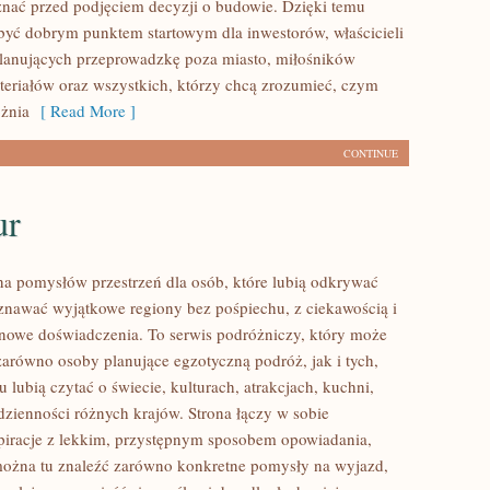
znać przed podjęciem decyzji o budowie. Dzięki temu
ć dobrym punktem startowym dla inwestorów, właścicieli
planujących przeprowadzkę poza miasto, miłośników
teriałów oraz wszystkich, którzy chcą zrozumieć, czym
żnia
[ Read More ]
CONTINUE
ur
łna pomysłów przestrzeń dla osób, które lubią odkrywać
oznawać wyjątkowe regiony bez pośpiechu, z ciekawością i
 nowe doświadczenia. To serwis podróżniczy, który może
zarówno osoby planujące egzotyczną podróż, jak i tych,
u lubią czytać o świecie, kulturach, atrakcjach, kuchni,
odzienności różnych krajów. Strona łączy w sobie
spiracje z lekkim, przystępnym sposobem opowiadania,
ożna tu znaleźć zarówno konkretne pomysły na wyjazd,