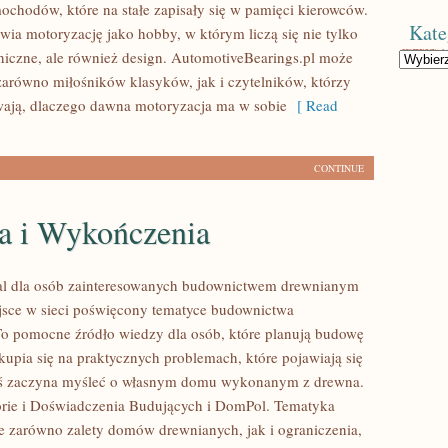
ochodów, które na stałe zapisały się w pamięci kierowców.
Kate
wia motoryzację jako hobby, w którym liczą się nie tylko
niczne, ale również design. AutomotiveBearings.pl może
Kategorie
zarówno miłośników klasyków, jak i czytelników, którzy
ają, dlaczego dawna motoryzacja ma w sobie
[ Read
CONTINUE
a i Wykończenia
al dla osób zainteresowanych budownictwem drewnianym
sce w sieci poświęcony tematyce budownictwa
o pomocne źródło wiedzy dla osób, które planują budowę
kupia się na praktycznych problemach, które pojawiają się
oś zaczyna myśleć o własnym domu wykonanym z drewna.
rie i Doświadczenia Budujących i DomPol. Tematyka
e zarówno zalety domów drewnianych, jak i ograniczenia,