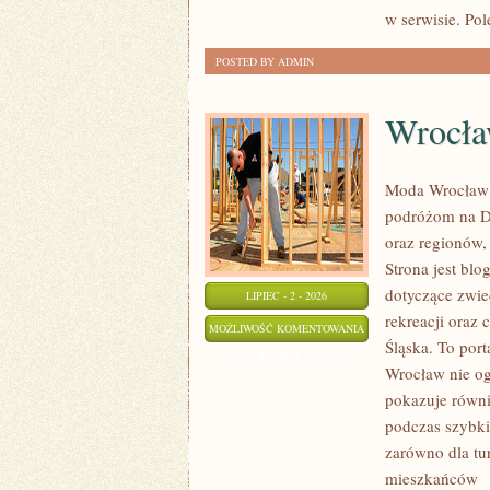
w serwisie. Po
POSTED BY ADMIN
Wrocł
Moda Wrocław 
podróżom na D
oraz regionów,
Strona jest b
dotyczące zwied
LIPIEC - 2 - 2026
rekreacji oraz
WROCŁAW
MOŻLIWOŚĆ KOMENTOWANIA
Śląska. To port
ZOSTAŁA WYŁĄCZONA
Wrocław nie ogr
pokazuje równi
podczas szybki
zarówno dla tu
mieszkańców
[