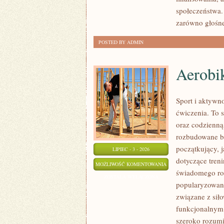
społeczeństwa.
zarówno głośne
POSTED BY ADMIN
Aerobik
Sport i aktywno
ćwiczenia. To 
oraz codzienną
rozbudowane b
początkujący, 
LIPIEC - 3 - 2026
dotyczące tren
AEROBIK
MOŻLIWOŚĆ KOMENTOWANIA
świadomego roz
I
ZOSTAŁA WYŁĄCZONA
popularyzowani
FITNESS
związane z siło
GRUPOWY
funkcjonalnym,
szeroko rozumi