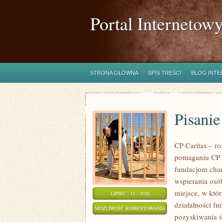
Portal Internetow
STRONA GŁÓWNA
SPIS TREŚCI
BLOG INT
Pisani
CP Caritas – r
pomaganiu CP C
fundacjom cha
wspierania osób
miejsce, w któ
LIPIEC - 11 - 2026
działalności fu
PISANIE
MOŻLIWOŚĆ KOMENTOWANIA
pozyskiwania ś
WNIOSKÓW
ZOSTAŁA WYŁĄCZONA