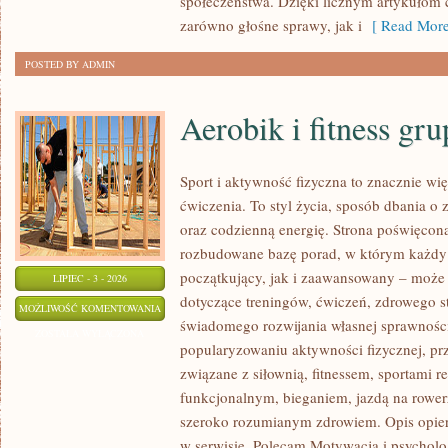
społeczeństwa. Dzięki licznym artykułom
zarówno głośne sprawy, jak i
[ Read More
POSTED BY ADMIN
Aerobik i fitness gr
Sport i aktywność fizyczna to znacznie wię
ćwiczenia. To styl życia, sposób dbania o
oraz codzienną energię. Strona poświęcona
rozbudowane bazę porad, w którym każdy
początkujący, jak i zaawansowany – może 
LIPIEC - 3 - 2026
dotyczące treningów, ćwiczeń, zdrowego st
AEROBIK
MOŻLIWOŚĆ KOMENTOWANIA
świadomego rozwijania własnej sprawności
I
ZOSTAŁA WYŁĄCZONA
popularyzowaniu aktywności fizycznej, pr
FITNESS
związane z siłownią, fitnessem, sportami r
GRUPOWY
funkcjonalnym, bieganiem, jazdą na rowerz
szeroko rozumianym zdrowiem. Opis opier
w serwisie. Polecam Motywacja i psycholog