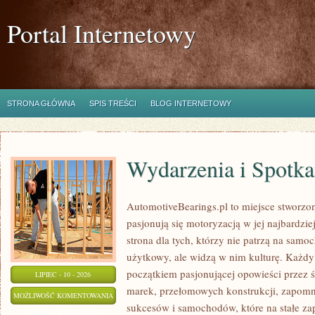
Portal Internetowy
STRONA GŁÓWNA
SPIS TREŚCI
BLOG INTERNETOWY
Wydarzenia i Spotk
AutomotiveBearings.pl to miejsce stworzo
pasjonują się motoryzacją w jej najbardz
strona dla tych, którzy nie patrzą na samo
użytkowy, ale widzą w nim kulturę. Każdy
początkiem pasjonującej opowieści przez 
LIPIEC - 10 - 2026
marek, przełomowych konstrukcji, zapom
WYDARZENIA
MOŻLIWOŚĆ KOMENTOWANIA
sukcesów i samochodów, które na stałe zap
I
ZOSTAŁA WYŁĄCZONA