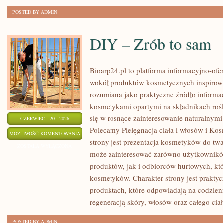
POSTED BY ADMIN
DIY – Zrób to sam
Bioarp24.pl to platforma informacyjno-ofer
wokół produktów kosmetycznych inspirowa
rozumiana jako praktyczne źródło informacj
kosmetykami opartymi na składnikach rośli
się w rosnące zainteresowanie naturalnym
CZERWIEC - 20 - 2026
Polecamy Pielęgnacja ciała i włosów i 
DIY
MOŻLIWOŚĆ KOMENTOWANIA
strony jest prezentacja kosmetyków do twar
–
ZOSTAŁA WYŁĄCZONA
może zainteresować zarówno użytkownik
ZRÓB
produktów, jak i odbiorców hurtowych, k
TO
kosmetyków. Charakter strony jest praktyc
SAM
produktach, które odpowiadają na codzien
regeneracją skóry, włosów oraz całego ciał
POSTED BY ADMIN