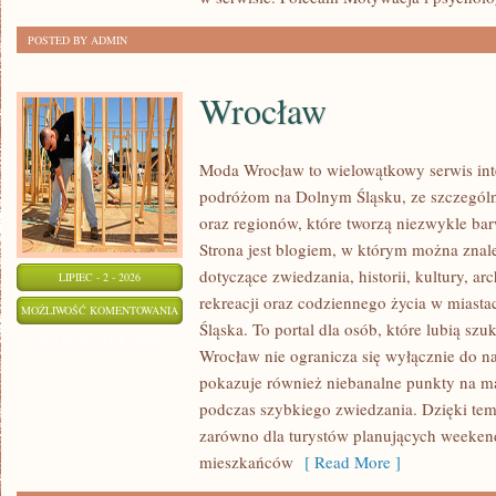
POSTED BY ADMIN
Wrocław
Moda Wrocław to wielowątkowy serwis in
podróżom na Dolnym Śląsku, ze szczegó
oraz regionów, które tworzą niezwykle bar
Strona jest blogiem, w którym można zn
dotyczące zwiedzania, historii, kultury, ar
LIPIEC - 2 - 2026
rekreacji oraz codziennego życia w miast
WROCŁAW
MOŻLIWOŚĆ KOMENTOWANIA
Śląska. To portal dla osób, które lubią sz
ZOSTAŁA WYŁĄCZONA
Wrocław nie ogranicza się wyłącznie do naj
pokazuje również niebanalne punkty na ma
podczas szybkiego zwiedzania. Dzięki tem
zarówno dla turystów planujących weekend
mieszkańców
[ Read More ]