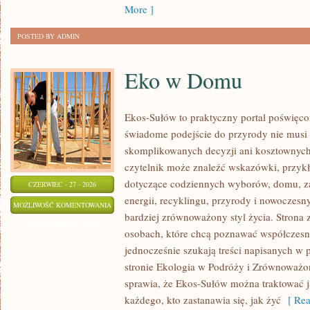
More ]
POSTED BY ADMIN
Eko w Domu
Ekos-Sułów to praktyczny portal poświęcon
świadome podejście do przyrody nie musi
skomplikowanych decyzji ani kosztownych
czytelnik może znaleźć wskazówki, przykł
dotyczące codziennych wyborów, domu, z
CZERWIEC - 27 - 2026
energii, recyklingu, przyrody i nowoczes
EKO
MOŻLIWOŚĆ KOMENTOWANIA
bardziej zrównoważony styl życia. Strona 
W
ZOSTAŁA WYŁĄCZONA
osobach, które chcą poznawać współczesn
DOMU
jednocześnie szukają treści napisanych w
stronie Ekologia w Podróży i Zrównoważo
sprawia, że Ekos-Sułów można traktować j
każdego, kto zastanawia się, jak żyć
[ Rea