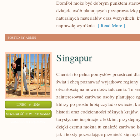
DomPol może być dobrym punktem startowy
działek, osób planujących przeprowadzkę 
naturalnych materiałów oraz wszystkich, 
naprawdę wyróżnia
[ Read More ]
POSTED BY ADMIN
Singapur
Cherrish to pełna pomysłów przestrzeń dla
świat i chcą poznawać wyjątkowe regiony 
otwartością na nowe doświadczenia. To se
zainteresować zarówno osoby planujące egz
którzy po prostu lubią czytać o świecie, ku
LIPIEC - 6 - 2026
historii oraz codzienności różnych krajów.
SINGAPUR
MOŻLIWOŚĆ KOMENTOWANIA
turystyczne inspiracje z lekkim, przystę
ZOSTAŁA WYŁĄCZONA
dzięki czemu można tu znaleźć zarówno k
jak i teksty pozwalające przenieść się myś