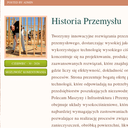
POSTED BY ADMIN
Historia Przemysłu
Tworzymy innowacyjne rozwiązania przezn
przemysłowego, dostarczając wysokiej jak
wykorzystujące technologię wysokiego ciś
koncentruje się na projektowaniu, produkc
zaawansowanych rozwiązań, które znajduj
CZERWIEC - 30 - 2026
gdzie liczy się efektywność, dokładność
HISTORIA
MOŻLIWOŚĆ KOMENTOWANIA
procesów. Strona prezentuje bogatą ofertę
PRZEMYSŁU
ZOSTAŁA WYŁĄCZONA
technologii, które odpowiadają na potrze
przedsiębiorstw poszukujących niezawodn
Polecam Maszyny i Infrastruktura i Przemy
obejmuje układy wysokociśnieniowe, które
najbardziej wymagających zastosowaniac
pozwalające na realizację procesów zwią
zanieczyszczeń, obróbką powierzchni, lik