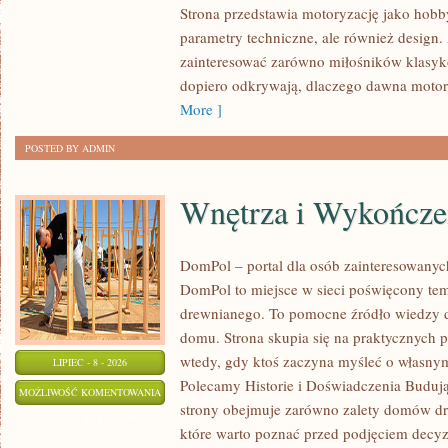
Strona przedstawia motoryzację jako hobby
SPOTKANIA
parametry techniczne, ale również design
KLASYKÓW
zainteresować zarówno miłośników klasykó
dopiero odkrywają, dlaczego dawna motor
More ]
POSTED BY ADMIN
Wnętrza i Wykończe
DomPol – portal dla osób zainteresowan
DomPol to miejsce w sieci poświęcony te
drewnianego. To pomocne źródło wiedzy d
domu. Strona skupia się na praktycznych p
wtedy, gdy ktoś zaczyna myśleć o włas
LIPIEC - 8 - 2026
Polecamy Historie i Doświadczenia Buduj
WNĘTRZA
MOŻLIWOŚĆ KOMENTOWANIA
strony obejmuje zarówno zalety domów dre
I
ZOSTAŁA WYŁĄCZONA
które warto poznać przed podjęciem decyz
WYKOŃCZENIA