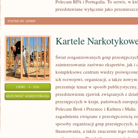
Polecam RPA i Portugalia. To serwis, w kt
przedstawiane wyłącznie jako przemieszcz
POSTED BY ADMIN
Kartele Narkotykow
Świat zorganizowanych grup przestępczych
zainteresowanie zarówno ekspertów, jak i 
kompleksowe centrum wiedzy poświęcone 
ich rozwojowi, organizacji, a także nowym
prezentuje temat w sposób publicystyczny,
LIPIEC - 4 - 2026
przedstawieniu zjawisk związanych z dzia
KARTELE
MOŻLIWOŚĆ KOMENTOWANIA
przestępczych w kraju, państwach europejs
NARKOTYKOWE
ZOSTAŁA WYŁĄCZONA
Polecam Broń i Przemoc i Kultura i Mafia. 
zagadnienia związane z przestępczością z
sposoby organizacji grup przestępczych, ic
finansowania, a także znaczenie tego rodza