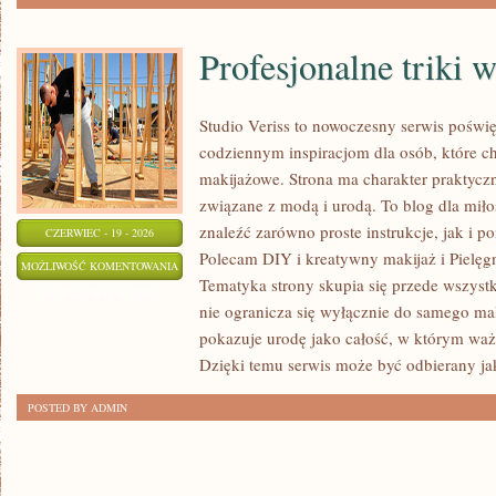
Profesjonalne triki 
Studio Veriss to nowoczesny serwis poświ
codziennym inspiracjom dla osób, które ch
makijażowe. Strona ma charakter praktyczn
związane z modą i urodą. To blog dla mił
znaleźć zarówno proste instrukcje, jak i 
CZERWIEC - 19 - 2026
Polecam DIY i kreatywny makijaż i Pielęgn
PROFESJONALNE
MOŻLIWOŚĆ KOMENTOWANIA
Tematyka strony skupia się przede wszystk
TRIKI
ZOSTAŁA WYŁĄCZONA
nie ogranicza się wyłącznie do samego mal
WIZAŻYSTÓW
pokazuje urodę jako całość, w którym ważn
Dzięki temu serwis może być odbierany ja
POSTED BY ADMIN