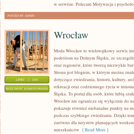
w serwisie. Polecam Motywacja i psycholog
POSTED BY ADMIN
Wrocław
Moda Wrocław to wielowątkowy serwis in
podróżom na Dolnym Śląsku, ze szczegó
oraz regionów, które tworzą niezwykle bar
Strona jest blogiem, w którym można zn
dotyczące zwiedzania, historii, kultury, ar
LIPIEC - 2 - 2026
rekreacji oraz codziennego życia w miast
WROCŁAW
MOŻLIWOŚĆ KOMENTOWANIA
Śląska. To portal dla osób, które lubią sz
ZOSTAŁA WYŁĄCZONA
Wrocław nie ogranicza się wyłącznie do naj
pokazuje również niebanalne punkty na ma
podczas szybkiego zwiedzania. Dzięki tem
zarówno dla turystów planujących weekend
mieszkańców
[ Read More ]