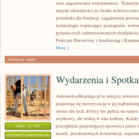
oraz angażowania wolontariuszy. Tematyk
innymi aktualności ze świata dobroczynnoś
poradniki dla fundacji, zagadnienia prawn
technologie wspierające pomaganie, wolon
pytania osób zainteresowanych działalnośc
Polecam Darowizny i fundraising i Kampan
More ]
POSTED BY ADMIN
Wydarzenia i Spotk
AutomotiveBearings.pl to miejsce stworzo
pasjonują się motoryzacją w jej najbardz
strona dla tych, którzy nie patrzą na samo
użytkowy, ale widzą w nim kulturę. Każdy
początkiem pasjonującej opowieści przez 
LIPIEC - 10 - 2026
marek, przełomowych konstrukcji, zapom
WYDARZENIA
MOŻLIWOŚĆ KOMENTOWANIA