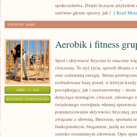
społeczeństwa. Dzięki licznym artykułom
zarówno głośne sprawy, jak i
[ Read More
POSTED BY ADMIN
Aerobik i fitness gr
Sport i aktywność fizyczna to znacznie wię
ćwiczenia. To styl życia, sposób dbania o
oraz codzienną energię. Strona poświęcona
rozbudowane bazę porad, w którym każdy
początkujący, jak i zaawansowany – może 
LIPIEC - 3 - 2026
dotyczące treningów, ćwiczeń, zdrowego st
AEROBIK
MOŻLIWOŚĆ KOMENTOWANIA
świadomego rozwijania własnej sprawności
I
ZOSTAŁA WYŁĄCZONA
popularyzowaniu aktywności fizycznej, pr
FITNESS
związane z siłownią, fitnessem, sportami r
GRUPOWY
funkcjonalnym, bieganiem, jazdą na rowerz
szeroko rozumianym zdrowiem. Opis opier