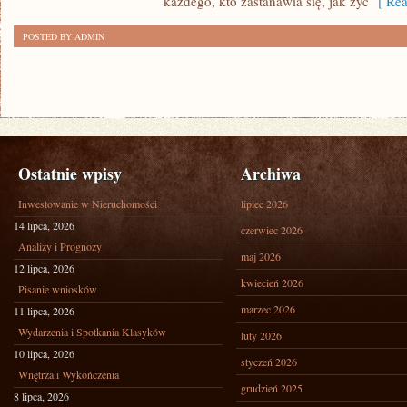
każdego, kto zastanawia się, jak żyć
[ Rea
POSTED BY ADMIN
Ostatnie wpisy
Archiwa
Inwestowanie w Nieruchomości
lipiec 2026
14 lipca, 2026
czerwiec 2026
Analizy i Prognozy
maj 2026
12 lipca, 2026
kwiecień 2026
Pisanie wniosków
marzec 2026
11 lipca, 2026
Wydarzenia i Spotkania Klasyków
luty 2026
10 lipca, 2026
styczeń 2026
Wnętrza i Wykończenia
grudzień 2025
8 lipca, 2026