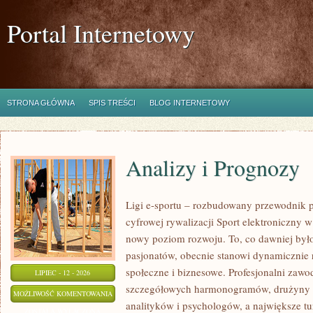
Portal Internetowy
STRONA GŁÓWNA
SPIS TREŚCI
BLOG INTERNETOWY
Analizy i Prognozy
Ligi e-sportu – rozbudowany przewodnik po
cyfrowej rywalizacji Sport elektroniczny w 
nowy poziom rozwoju. To, co dawniej było
pasjonatów, obecnie stanowi dynamicznie r
społeczne i biznesowe. Profesjonalni zawo
LIPIEC - 12 - 2026
szczegółowych harmonogramów, drużyny z
ANALIZY
MOŻLIWOŚĆ KOMENTOWANIA
analityków i psychologów, a największe tu
I
ZOSTAŁA WYŁĄCZONA