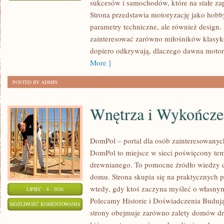
sukcesów i samochodów, które na stałe zap
I
ZOSTAŁA WYŁĄCZONA
Strona przedstawia motoryzację jako hobby
SPOTKANIA
parametry techniczne, ale również design
KLASYKÓW
zainteresować zarówno miłośników klasykó
dopiero odkrywają, dlaczego dawna motor
More ]
POSTED BY ADMIN
Wnętrza i Wykończe
DomPol – portal dla osób zainteresowan
DomPol to miejsce w sieci poświęcony te
drewnianego. To pomocne źródło wiedzy d
domu. Strona skupia się na praktycznych p
wtedy, gdy ktoś zaczyna myśleć o włas
LIPIEC - 8 - 2026
Polecamy Historie i Doświadczenia Buduj
WNĘTRZA
MOŻLIWOŚĆ KOMENTOWANIA
strony obejmuje zarówno zalety domów dre
I
ZOSTAŁA WYŁĄCZONA