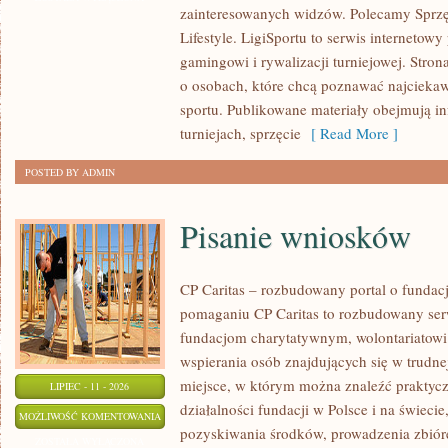
zainteresowanych widzów. Polecamy Sprzęt
PROGNOZY
Lifestyle. LigiSportu to serwis internetow
gamingowi i rywalizacji turniejowej. Stro
o osobach, które chcą poznawać najciekaw
sportu. Publikowane materiały obejmują i
turniejach, sprzęcie
[ Read More ]
POSTED BY ADMIN
Pisanie wniosków
CP Caritas – rozbudowany portal o fundac
pomaganiu CP Caritas to rozbudowany ser
fundacjom charytatywnym, wolontariatow
wspierania osób znajdujących się w trudnej 
miejsce, w którym można znaleźć praktycz
LIPIEC - 11 - 2026
działalności fundacji w Polsce i na świec
PISANIE
MOŻLIWOŚĆ KOMENTOWANIA
pozyskiwania środków, prowadzenia zbiór
WNIOSKÓW
ZOSTAŁA WYŁĄCZONA