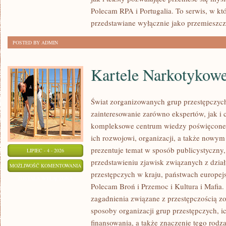
Polecam RPA i Portugalia. To serwis, w kt
przedstawiane wyłącznie jako przemieszcz
POSTED BY ADMIN
Kartele Narkotykow
Świat zorganizowanych grup przestępczych
zainteresowanie zarówno ekspertów, jak i 
kompleksowe centrum wiedzy poświęcone 
ich rozwojowi, organizacji, a także nowym
prezentuje temat w sposób publicystyczny,
LIPIEC - 4 - 2026
przedstawieniu zjawisk związanych z dzia
KARTELE
MOŻLIWOŚĆ KOMENTOWANIA
przestępczych w kraju, państwach europejs
NARKOTYKOWE
ZOSTAŁA WYŁĄCZONA
Polecam Broń i Przemoc i Kultura i Mafia. 
zagadnienia związane z przestępczością z
sposoby organizacji grup przestępczych, ic
finansowania, a także znaczenie tego rodza