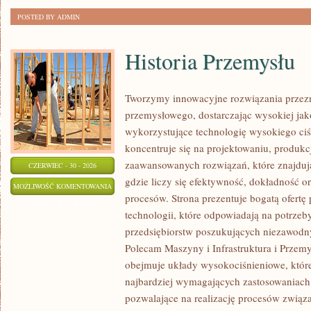
POSTED BY ADMIN
Historia Przemysłu
Tworzymy innowacyjne rozwiązania przezn
przemysłowego, dostarczając wysokiej jak
wykorzystujące technologię wysokiego ciś
koncentruje się na projektowaniu, produkc
zaawansowanych rozwiązań, które znajduj
CZERWIEC - 30 - 2026
gdzie liczy się efektywność, dokładność
HISTORIA
MOŻLIWOŚĆ KOMENTOWANIA
procesów. Strona prezentuje bogatą ofertę
PRZEMYSŁU
ZOSTAŁA WYŁĄCZONA
technologii, które odpowiadają na potrze
przedsiębiorstw poszukujących niezawodn
Polecam Maszyny i Infrastruktura i Przemy
obejmuje układy wysokociśnieniowe, które
najbardziej wymagających zastosowaniac
pozwalające na realizację procesów zwią