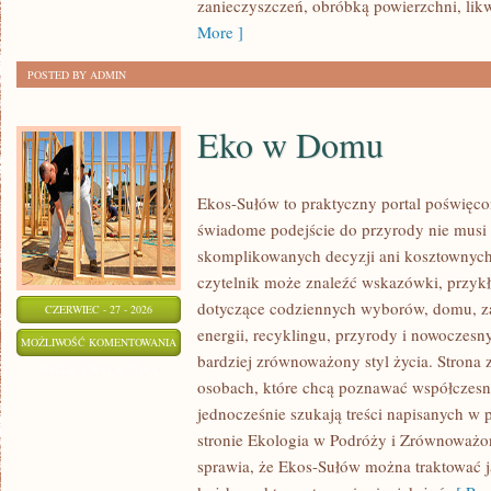
zanieczyszczeń, obróbką powierzchni, lik
More ]
POSTED BY ADMIN
Eko w Domu
Ekos-Sułów to praktyczny portal poświęcon
świadome podejście do przyrody nie musi
skomplikowanych decyzji ani kosztownych
czytelnik może znaleźć wskazówki, przykł
dotyczące codziennych wyborów, domu, z
CZERWIEC - 27 - 2026
energii, recyklingu, przyrody i nowoczes
EKO
MOŻLIWOŚĆ KOMENTOWANIA
bardziej zrównoważony styl życia. Strona 
W
ZOSTAŁA WYŁĄCZONA
osobach, które chcą poznawać współczesn
DOMU
jednocześnie szukają treści napisanych w
stronie Ekologia w Podróży i Zrównoważo
sprawia, że Ekos-Sułów można traktować j