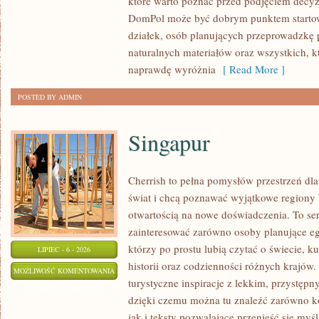
które warto poznać przed podjęciem decyz
WYKOŃCZENIA
DomPol może być dobrym punktem startowy
działek, osób planujących przeprowadzkę 
naturalnych materiałów oraz wszystkich, 
naprawdę wyróżnia
[ Read More ]
POSTED BY ADMIN
Singapur
Cherrish to pełna pomysłów przestrzeń dla
świat i chcą poznawać wyjątkowe regiony 
otwartością na nowe doświadczenia. To se
zainteresować zarówno osoby planujące egz
którzy po prostu lubią czytać o świecie, ku
LIPIEC - 6 - 2026
historii oraz codzienności różnych krajów.
SINGAPUR
MOŻLIWOŚĆ KOMENTOWANIA
turystyczne inspiracje z lekkim, przystę
ZOSTAŁA WYŁĄCZONA
dzięki czemu można tu znaleźć zarówno k
jak i teksty pozwalające przenieść się myś