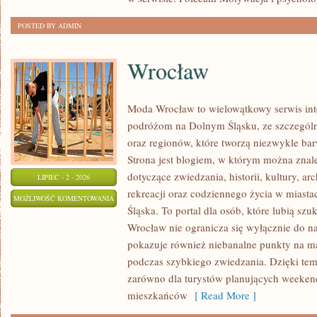
POSTED BY ADMIN
Wrocław
Moda Wrocław to wielowątkowy serwis in
podróżom na Dolnym Śląsku, ze szczegó
oraz regionów, które tworzą niezwykle bar
Strona jest blogiem, w którym można zn
dotyczące zwiedzania, historii, kultury, ar
LIPIEC - 2 - 2026
rekreacji oraz codziennego życia w miast
WROCŁAW
MOŻLIWOŚĆ KOMENTOWANIA
Śląska. To portal dla osób, które lubią sz
ZOSTAŁA WYŁĄCZONA
Wrocław nie ogranicza się wyłącznie do naj
pokazuje również niebanalne punkty na ma
podczas szybkiego zwiedzania. Dzięki tem
zarówno dla turystów planujących weekend
mieszkańców
[ Read More ]