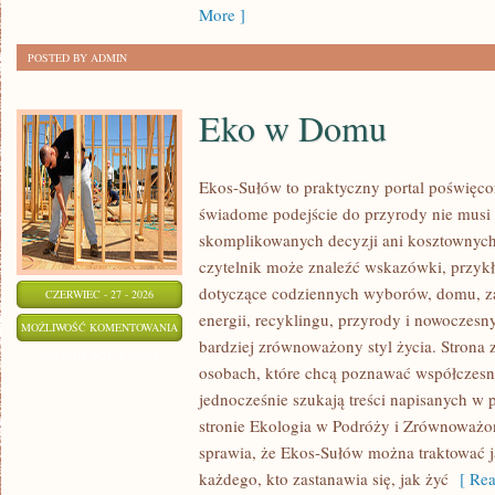
More ]
POSTED BY ADMIN
Eko w Domu
Ekos-Sułów to praktyczny portal poświęcon
świadome podejście do przyrody nie musi
skomplikowanych decyzji ani kosztownych
czytelnik może znaleźć wskazówki, przykł
dotyczące codziennych wyborów, domu, z
CZERWIEC - 27 - 2026
energii, recyklingu, przyrody i nowoczes
EKO
MOŻLIWOŚĆ KOMENTOWANIA
bardziej zrównoważony styl życia. Strona 
W
ZOSTAŁA WYŁĄCZONA
osobach, które chcą poznawać współczesn
DOMU
jednocześnie szukają treści napisanych w
stronie Ekologia w Podróży i Zrównoważo
sprawia, że Ekos-Sułów można traktować j
każdego, kto zastanawia się, jak żyć
[ Rea