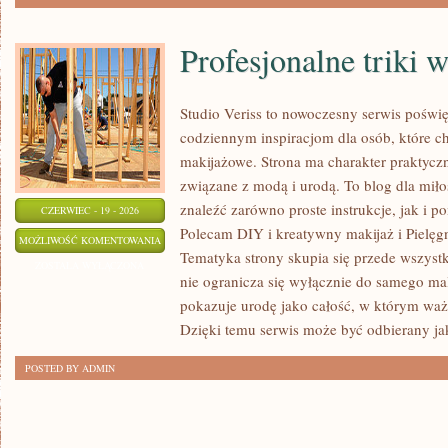
Profesjonalne triki 
Studio Veriss to nowoczesny serwis poświ
codziennym inspiracjom dla osób, które ch
makijażowe. Strona ma charakter praktyczn
związane z modą i urodą. To blog dla mił
znaleźć zarówno proste instrukcje, jak i 
CZERWIEC - 19 - 2026
Polecam DIY i kreatywny makijaż i Pielęgn
PROFESJONALNE
MOŻLIWOŚĆ KOMENTOWANIA
Tematyka strony skupia się przede wszystk
TRIKI
ZOSTAŁA WYŁĄCZONA
nie ogranicza się wyłącznie do samego mal
WIZAŻYSTÓW
pokazuje urodę jako całość, w którym ważn
Dzięki temu serwis może być odbierany ja
POSTED BY ADMIN