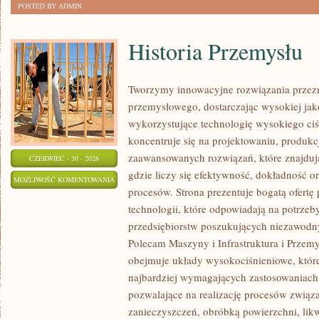
POSTED BY ADMIN
Historia Przemysłu
Tworzymy innowacyjne rozwiązania przezn
przemysłowego, dostarczając wysokiej jak
wykorzystujące technologię wysokiego ciś
koncentruje się na projektowaniu, produkc
zaawansowanych rozwiązań, które znajduj
CZERWIEC - 30 - 2026
gdzie liczy się efektywność, dokładność
HISTORIA
MOŻLIWOŚĆ KOMENTOWANIA
procesów. Strona prezentuje bogatą ofertę
PRZEMYSŁU
ZOSTAŁA WYŁĄCZONA
technologii, które odpowiadają na potrze
przedsiębiorstw poszukujących niezawodn
Polecam Maszyny i Infrastruktura i Przemy
obejmuje układy wysokociśnieniowe, które
najbardziej wymagających zastosowaniac
pozwalające na realizację procesów zwią
zanieczyszczeń, obróbką powierzchni, lik