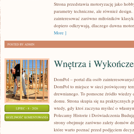
Strona przedstawia motoryzację jako hobby
SPOTKANIA
parametry techniczne, ale również design
KLASYKÓW
zainteresować zarówno miłośników klasykó
dopiero odkrywają, dlaczego dawna motor
More ]
POSTED BY ADMIN
Wnętrza i Wykończe
DomPol – portal dla osób zainteresowan
DomPol to miejsce w sieci poświęcony te
drewnianego. To pomocne źródło wiedzy d
domu. Strona skupia się na praktycznych p
wtedy, gdy ktoś zaczyna myśleć o włas
LIPIEC - 8 - 2026
Polecamy Historie i Doświadczenia Buduj
WNĘTRZA
MOŻLIWOŚĆ KOMENTOWANIA
strony obejmuje zarówno zalety domów dre
I
ZOSTAŁA WYŁĄCZONA
które warto poznać przed podjęciem decyz
WYKOŃCZENIA