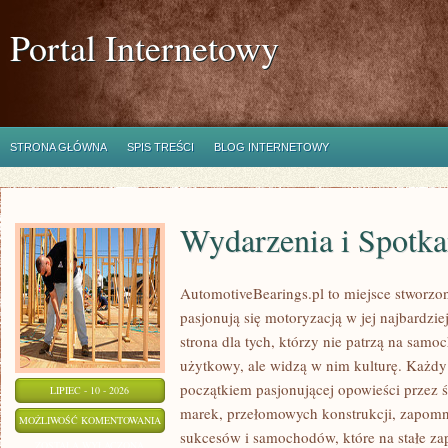
Portal Internetowy
STRONA GŁÓWNA
SPIS TREŚCI
BLOG INTERNETOWY
Wydarzenia i Spotk
AutomotiveBearings.pl to miejsce stworzo
pasjonują się motoryzacją w jej najbardz
strona dla tych, którzy nie patrzą na samo
użytkowy, ale widzą w nim kulturę. Każdy
początkiem pasjonującej opowieści przez 
LIPIEC - 10 - 2026
marek, przełomowych konstrukcji, zapom
WYDARZENIA
MOŻLIWOŚĆ KOMENTOWANIA
sukcesów i samochodów, które na stałe zap
I
ZOSTAŁA WYŁĄCZONA