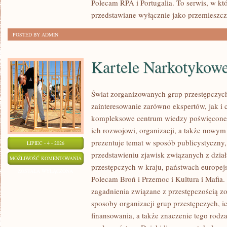
Polecam RPA i Portugalia. To serwis, w kt
przedstawiane wyłącznie jako przemieszcz
POSTED BY ADMIN
Kartele Narkotykow
Świat zorganizowanych grup przestępczych
zainteresowanie zarówno ekspertów, jak i 
kompleksowe centrum wiedzy poświęcone 
ich rozwojowi, organizacji, a także nowym
prezentuje temat w sposób publicystyczny,
LIPIEC - 4 - 2026
przedstawieniu zjawisk związanych z dzia
KARTELE
MOŻLIWOŚĆ KOMENTOWANIA
przestępczych w kraju, państwach europejs
NARKOTYKOWE
ZOSTAŁA WYŁĄCZONA
Polecam Broń i Przemoc i Kultura i Mafia. 
zagadnienia związane z przestępczością z
sposoby organizacji grup przestępczych, ic
finansowania, a także znaczenie tego rodza