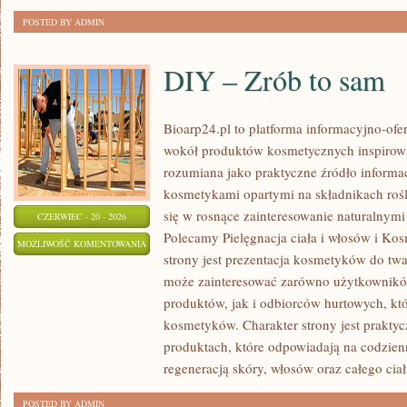
POSTED BY ADMIN
DIY – Zrób to sam
Bioarp24.pl to platforma informacyjno-ofer
wokół produktów kosmetycznych inspirowa
rozumiana jako praktyczne źródło informacj
kosmetykami opartymi na składnikach rośli
się w rosnące zainteresowanie naturalnym
CZERWIEC - 20 - 2026
Polecamy Pielęgnacja ciała i włosów i 
DIY
MOŻLIWOŚĆ KOMENTOWANIA
strony jest prezentacja kosmetyków do twar
–
ZOSTAŁA WYŁĄCZONA
może zainteresować zarówno użytkownik
ZRÓB
produktów, jak i odbiorców hurtowych, k
TO
kosmetyków. Charakter strony jest praktyc
SAM
produktach, które odpowiadają na codzien
regeneracją skóry, włosów oraz całego ciał
POSTED BY ADMIN