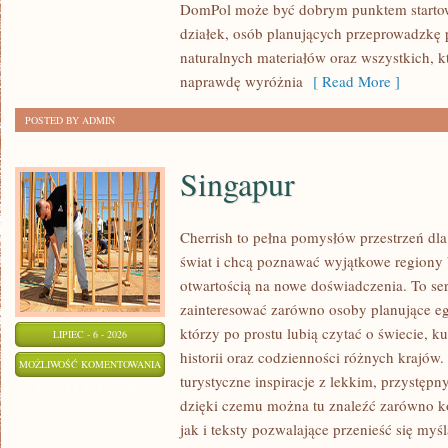
DomPol może być dobrym punktem startowy
działek, osób planujących przeprowadzkę 
naturalnych materiałów oraz wszystkich, 
naprawdę wyróżnia
[ Read More ]
POSTED BY ADMIN
Singapur
Cherrish to pełna pomysłów przestrzeń dla
świat i chcą poznawać wyjątkowe regiony 
otwartością na nowe doświadczenia. To se
zainteresować zarówno osoby planujące egz
którzy po prostu lubią czytać o świecie, ku
LIPIEC - 6 - 2026
historii oraz codzienności różnych krajów.
SINGAPUR
MOŻLIWOŚĆ KOMENTOWANIA
turystyczne inspiracje z lekkim, przystę
ZOSTAŁA WYŁĄCZONA
dzięki czemu można tu znaleźć zarówno k
jak i teksty pozwalające przenieść się myś