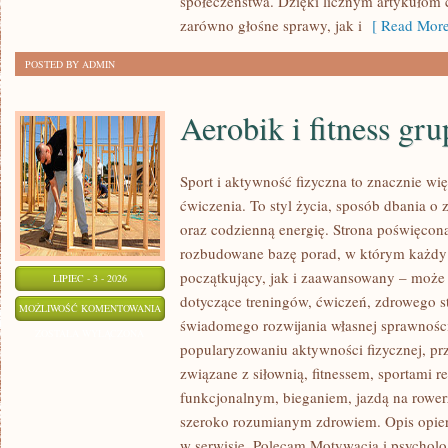
społeczeństwa. Dzięki licznym artykułom
zarówno głośne sprawy, jak i
[ Read More
POSTED BY ADMIN
Aerobik i fitness gr
Sport i aktywność fizyczna to znacznie wię
ćwiczenia. To styl życia, sposób dbania o
oraz codzienną energię. Strona poświęcona
rozbudowane bazę porad, w którym każdy
początkujący, jak i zaawansowany – może 
LIPIEC - 3 - 2026
dotyczące treningów, ćwiczeń, zdrowego st
AEROBIK
MOŻLIWOŚĆ KOMENTOWANIA
świadomego rozwijania własnej sprawności
I
ZOSTAŁA WYŁĄCZONA
popularyzowaniu aktywności fizycznej, pr
FITNESS
związane z siłownią, fitnessem, sportami r
GRUPOWY
funkcjonalnym, bieganiem, jazdą na rowerz
szeroko rozumianym zdrowiem. Opis opier
w serwisie. Polecam Motywacja i psycholog