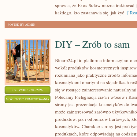
sprawia, że Ekos-Sułów można traktować j
każdego, kto zastanawia się, jak żyć
[ Rea
POSTED BY ADMIN
DIY – Zrób to sam
Bioarp24.pl to platforma informacyjno-ofer
wokół produktów kosmetycznych inspirowa
rozumiana jako praktyczne źródło informacj
kosmetykami opartymi na składnikach rośli
się w rosnące zainteresowanie naturalnym
CZERWIEC - 20 - 2026
Polecamy Pielęgnacja ciała i włosów i 
DIY
MOŻLIWOŚĆ KOMENTOWANIA
strony jest prezentacja kosmetyków do twar
–
ZOSTAŁA WYŁĄCZONA
może zainteresować zarówno użytkownik
ZRÓB
produktów, jak i odbiorców hurtowych, k
TO
kosmetyków. Charakter strony jest praktyc
SAM
produktach, które odpowiadają na codzien