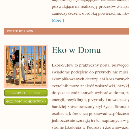
pozwalające na realizację procesów zwią
zanieczyszczeń, obróbką powierzchni, lik
More ]
POSTED BY ADMIN
Eko w Domu
Ekos-Sułów to praktyczny portal poświęcon
świadome podejście do przyrody nie musi
skomplikowanych decyzji ani kosztownych
czytelnik może znaleźć wskazówki, przykł
dotyczące codziennych wyborów, domu, z
CZERWIEC - 27 - 2026
energii, recyklingu, przyrody i nowoczes
EKO
MOŻLIWOŚĆ KOMENTOWANIA
bardziej zrównoważony styl życia. Strona 
W
ZOSTAŁA WYŁĄCZONA
osobach, które chcą poznawać współczesn
DOMU
jednocześnie szukają treści napisanych w
stronie Ekologia w Podróży i Zrównoważo