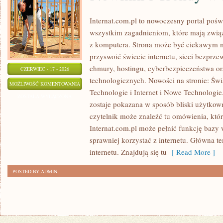
Internat.com.pl to nowoczesny portal poś
wszystkim zagadnieniom, które mają zwią
z komputera. Strona może być ciekawym m
przyswoić świecie internetu, sieci bezpr
chmury, hostingu, cyberbezpieczeństwa o
CZERWIEC - 17 - 2026
technologicznych. Nowości na stronie: Św
NOWINKI
MOŻLIWOŚĆ KOMENTOWANIA
Technologie i Internet i Nowe Technologie.
I
ZOSTAŁA WYŁĄCZONA
zostaje pokazana w sposób bliski użytkown
TRENDY
czytelnik może znaleźć tu omówienia, któ
W
Internat.com.pl może pełnić funkcję bazy 
INTERNECIE
sprawniej korzystać z internetu. Główna t
internetu. Znajdują się tu
[ Read More ]
POSTED BY ADMIN