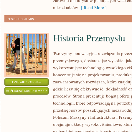
zarówno dla turystów planujących weekend
mieszkańców
[ Read More ]
POSTED BY ADMIN
Historia Przemysłu
Tworzymy innowacyjne rozwiązania przezn
przemysłowego, dostarczając wysokiej jak
wykorzystujące technologię wysokiego ciś
koncentruje się na projektowaniu, produkc
zaawansowanych rozwiązań, które znajduj
CZERWIEC - 30 - 2026
gdzie liczy się efektywność, dokładność
HISTORIA
MOŻLIWOŚĆ KOMENTOWANIA
procesów. Strona prezentuje bogatą ofertę
PRZEMYSŁU
ZOSTAŁA WYŁĄCZONA
technologii, które odpowiadają na potrze
przedsiębiorstw poszukujących niezawodn
Polecam Maszyny i Infrastruktura i Przemy
obejmuje układy wysokociśnieniowe, które
najbardziej wymagających zastosowaniac