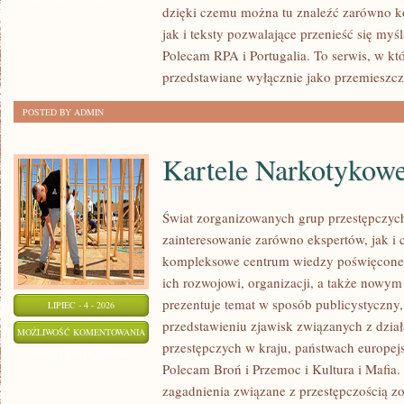
dzięki czemu można tu znaleźć zarówno k
jak i teksty pozwalające przenieść się myś
Polecam RPA i Portugalia. To serwis, w kt
przedstawiane wyłącznie jako przemieszcz
POSTED BY ADMIN
Kartele Narkotykow
Świat zorganizowanych grup przestępczych
zainteresowanie zarówno ekspertów, jak i 
kompleksowe centrum wiedzy poświęcone 
ich rozwojowi, organizacji, a także nowym
prezentuje temat w sposób publicystyczny,
LIPIEC - 4 - 2026
przedstawieniu zjawisk związanych z dzia
KARTELE
MOŻLIWOŚĆ KOMENTOWANIA
przestępczych w kraju, państwach europejs
NARKOTYKOWE
ZOSTAŁA WYŁĄCZONA
Polecam Broń i Przemoc i Kultura i Mafia. 
zagadnienia związane z przestępczością z