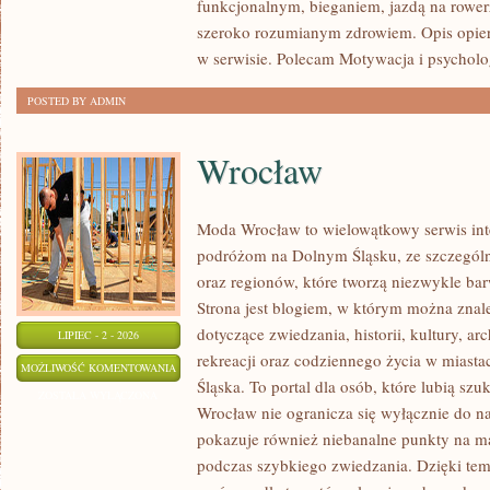
funkcjonalnym, bieganiem, jazdą na rowerz
szeroko rozumianym zdrowiem. Opis opier
w serwisie. Polecam Motywacja i psycholog
POSTED BY ADMIN
Wrocław
Moda Wrocław to wielowątkowy serwis in
podróżom na Dolnym Śląsku, ze szczegó
oraz regionów, które tworzą niezwykle bar
Strona jest blogiem, w którym można zn
dotyczące zwiedzania, historii, kultury, ar
LIPIEC - 2 - 2026
rekreacji oraz codziennego życia w miast
WROCŁAW
MOŻLIWOŚĆ KOMENTOWANIA
Śląska. To portal dla osób, które lubią sz
ZOSTAŁA WYŁĄCZONA
Wrocław nie ogranicza się wyłącznie do naj
pokazuje również niebanalne punkty na ma
podczas szybkiego zwiedzania. Dzięki tem