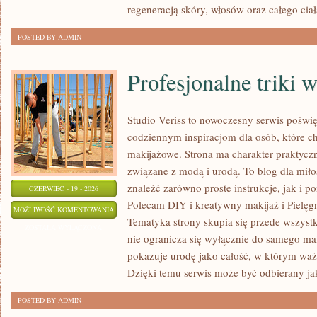
regeneracją skóry, włosów oraz całego ciał
POSTED BY ADMIN
Profesjonalne triki 
Studio Veriss to nowoczesny serwis poświ
codziennym inspiracjom dla osób, które ch
makijażowe. Strona ma charakter praktyczn
związane z modą i urodą. To blog dla mił
znaleźć zarówno proste instrukcje, jak i 
CZERWIEC - 19 - 2026
Polecam DIY i kreatywny makijaż i Pielęgn
PROFESJONALNE
MOŻLIWOŚĆ KOMENTOWANIA
Tematyka strony skupia się przede wszystk
TRIKI
ZOSTAŁA WYŁĄCZONA
nie ogranicza się wyłącznie do samego mal
WIZAŻYSTÓW
pokazuje urodę jako całość, w którym ważn
Dzięki temu serwis może być odbierany ja
POSTED BY ADMIN