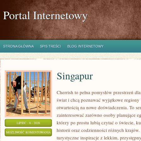
Portal Internetowy
STRONA GŁÓWNA
SPIS TREŚCI
BLOG INTERNETOWY
Singapur
Cherrish to pełna pomysłów przestrzeń dla
świat i chcą poznawać wyjątkowe regiony 
otwartością na nowe doświadczenia. To se
zainteresować zarówno osoby planujące egz
którzy po prostu lubią czytać o świecie, ku
LIPIEC - 6 - 2026
historii oraz codzienności różnych krajów.
SINGAPUR
MOŻLIWOŚĆ KOMENTOWANIA
turystyczne inspiracje z lekkim, przystę
ZOSTAŁA WYŁĄCZONA