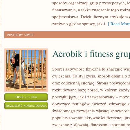
sposoby organizacji grup przestępczych, ic
finansowania, a także znaczenie tego rodza
społeczeństwa. Dzięki licznym artykułom
zarówno głośne sprawy, jak i
[ Read More
POSTED BY ADMIN
Aerobik i fitness gr
Sport i aktywność fizyczna to znacznie wię
ćwiczenia. To styl życia, sposób dbania o
oraz codzienną energię. Strona poświęcona
rozbudowane bazę porad, w którym każdy
początkujący, jak i zaawansowany – może 
LIPIEC - 3 - 2026
dotyczące treningów, ćwiczeń, zdrowego st
AEROBIK
MOŻLIWOŚĆ KOMENTOWANIA
świadomego rozwijania własnej sprawności
I
ZOSTAŁA WYŁĄCZONA
popularyzowaniu aktywności fizycznej, pr
FITNESS
związane z siłownią, fitnessem, sportami r
GRUPOWY