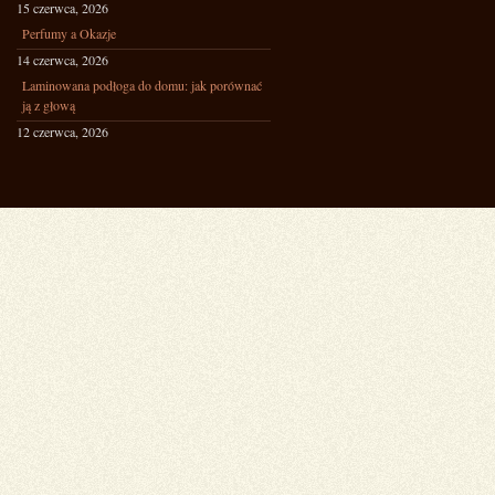
15 czerwca, 2026
Perfumy a Okazje
14 czerwca, 2026
Laminowana podłoga do domu: jak porównać
ją z głową
12 czerwca, 2026