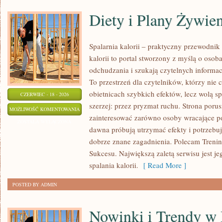
Diety i Plany Żywie
Spalarnia kalorii – praktyczny przewodnik
kalorii to portal stworzony z myślą o osob
odchudzania i szukają czytelnych informa
To przestrzeń dla czytelników, którzy nie 
obietnicach szybkich efektów, lecz wolą sp
CZERWIEC - 18 - 2026
szerzej: przez pryzmat ruchu. Strona poru
DIETY
MOŻLIWOŚĆ KOMENTOWANIA
zainteresować zarówno osoby wracające po 
I
ZOSTAŁA WYŁĄCZONA
dawna próbują utrzymać efekty i potrzebuj
PLANY
dobrze znane zagadnienia. Polecam Treningi
ŻYWIENIOWE
Sukcesu. Największą zaletą serwisu jest j
spalania kalorii.
[ Read More ]
POSTED BY ADMIN
Nowinki i Trendy w 