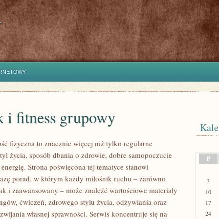
y
ERNETOWY
 i fitness grupowy
Kale
ść fizyczna to znacznie więcej niż tylko regularne
styl życia, sposób dbania o zdrowie, dobre samopoczucie
P
 energię. Strona poświęcona tej tematyce stanowi
azę porad, w którym każdy miłośnik ruchu – zarówno
3
jak i zaawansowany – może znaleźć wartościowe materiały
10
ingów, ćwiczeń, zdrowego stylu życia, odżywiania oraz
17
wijania własnej sprawności. Serwis koncentruje się na
24