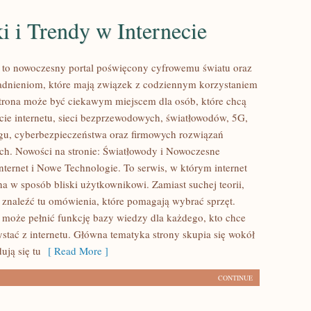
 i Trendy w Internecie
l to nowoczesny portal poświęcony cyfrowemu światu oraz
adnieniom, które mają związek z codziennym korzystaniem
trona może być ciekawym miejscem dla osób, które chcą
cie internetu, sieci bezprzewodowych, światłowodów, 5G,
gu, cyberbezpieczeństwa oraz firmowych rozwiązań
ch. Nowości na stronie: Światłowody i Nowoczesne
nternet i Nowe Technologie. To serwis, w którym internet
a w sposób bliski użytkownikowi. Zamiast suchej teorii,
 znaleźć tu omówienia, które pomagają wybrać sprzęt.
l może pełnić funkcję bazy wiedzy dla każdego, kto chce
ystać z internetu. Główna tematyka strony skupia się wokół
ują się tu
[ Read More ]
CONTINUE