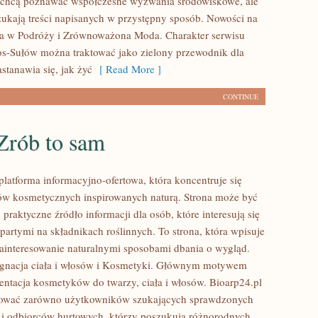
e chcą poznawać współczesne wyzwania środowiskowe, ale
zukają treści napisanych w przystępny sposób. Nowości na
ia w Podróży i Zrównoważona Moda. Charakter serwisu
os-Sułów można traktować jako zielony przewodnik dla
stanawia się, jak żyć
[ Read More ]
CONTINUE
Zrób to sam
platforma informacyjno-ofertowa, która koncentruje się
w kosmetycznych inspirowanych naturą. Strona może być
praktyczne źródło informacji dla osób, które interesują się
artymi na składnikach roślinnych. To strona, która wpisuje
zainteresowanie naturalnymi sposobami dbania o wygląd.
ęgnacja ciała i włosów i Kosmetyki. Głównym motywem
zentacja kosmetyków do twarzy, ciała i włosów. Bioarp24.pl
sować zarówno użytkowników szukających sprawdzonych
 i odbiorców hurtowych, którzy poszukują różnorodnych