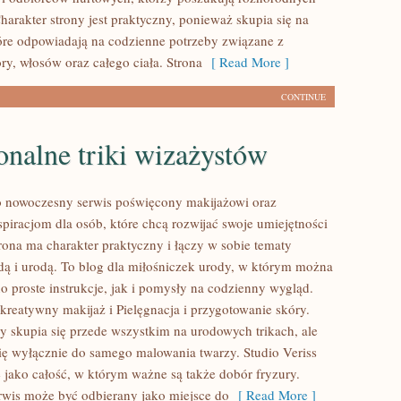
arakter strony jest praktyczny, ponieważ skupia się na
óre odpowiadają na codzienne potrzeby związane z
ry, włosów oraz całego ciała. Strona
[ Read More ]
CONTINUE
onalne triki wizażystów
to nowoczesny serwis poświęcony makijażowi oraz
piracjom dla osób, które chcą rozwijać swoje umiejętności
rona ma charakter praktyczny i łączy w sobie tematy
ą i urodą. To blog dla miłośniczek urody, w którym można
o proste instrukcje, jak i pomysły na codzienny wygląd.
kreatywny makijaż i Pielęgnacja i przygotowanie skóry.
y skupia się przede wszystkim na urodowych trikach, ale
się wyłącznie do samego malowania twarzy. Studio Veriss
 jako całość, w którym ważne są także dobór fryzury.
rwis może być odbierany jako miejsce do
[ Read More ]