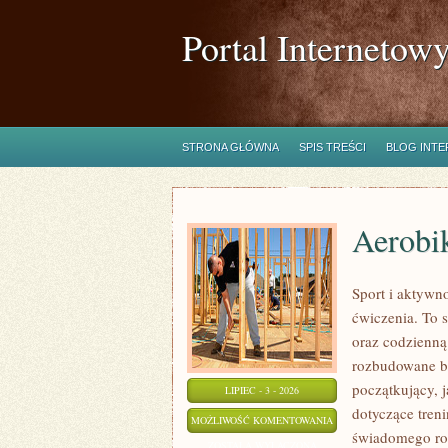
Portal Internetow
STRONA GŁÓWNA
SPIS TREŚCI
BLOG INT
Aerobik
Sport i aktywno
ćwiczenia. To 
oraz codzienną
rozbudowane b
początkujący, 
LIPIEC - 3 - 2026
dotyczące tren
AEROBIK
MOŻLIWOŚĆ KOMENTOWANIA
świadomego roz
I
ZOSTAŁA WYŁĄCZONA