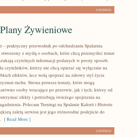
CONTINUE
i Plany Żywieniowe
rii – praktyczny przewodnik po odchudzaniu Spalarnia
al stworzony z myślą o osobach, które chcą przemyśleć temat
szukają czytelnych informacji podanych w prosty sposób.
la czytelników, którzy nie chcą opierać się wyłącznie na
bkich efektów, lecz wolą spojrzeć na zdrowy styl życia
 pryzmat ruchu. Strona porusza tematy, które mogą
zarówno osoby wracające po przerwie, jak i tych, którzy od
utrzymać efekty i potrzebują świeżego spojrzenia na
gadnienia. Polecam Treningi na Spalanie Kalorii i Historie
ększą zaletą serwisu jest jego różnorodne podejście do
.
[ Read More ]
CONTINUE