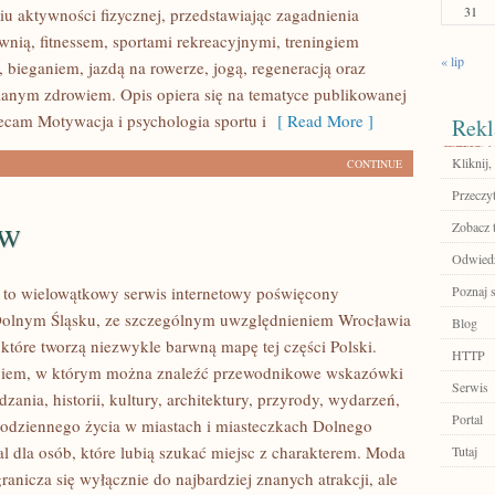
31
u aktywności fizycznej, przedstawiając zagadnienia
wnią, fitnessem, sportami rekreacyjnymi, treningiem
« lip
 bieganiem, jazdą na rowerze, jogą, regeneracją oraz
anym zdrowiem. Opis opiera się na tematyce publikowanej
lecam Motywacja i psychologia sportu i
[ Read More ]
Rekl
Kliknij,
CONTINUE
Przeczyt
aw
Zobacz 
Odwiedź
to wielowątkowy serwis internetowy poświęcony
Poznaj 
olnym Śląsku, ze szczególnym uwzględnieniem Wrocławia
Blog
 które tworzą niezwykle barwną mapę tej części Polski.
HTTP
logiem, w którym można znaleźć przewodnikowe wskazówki
Serwis
zania, historii, kultury, architektury, przyrody, wydarzeń,
Portal
 codziennego życia w miastach i miasteczkach Dolnego
al dla osób, które lubią szukać miejsc z charakterem. Moda
Tutaj
anicza się wyłącznie do najbardziej znanych atrakcji, ale