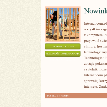
Nowinki
Internat.com.p
wszystkim zag
z komputera. S
przyswoić świe
chmury, hostin
CZERWIEC - 17 - 2026
technologiczny
NOWINKI
MOŻLIWOŚĆ KOMENTOWANIA
Technologie i I
I
ZOSTAŁA WYŁĄCZONA
zostaje pokazan
TRENDY
czytelnik może
W
Internat.com.p
INTERNECIE
sprawniej korz
internetu. Znajd
POSTED BY ADMIN