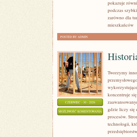
pokazuje równi
podczas szybki
zarówno dla tu
mieszkańców
[
POSTED BY ADMIN
Histori
Tworzymy innow
przemysłowego,
wykorzystujące
koncentruje si
zaawansowanych
CZERWIEC - 30 - 2026
gdzie liczy si
HISTORIA
MOŻLIWOŚĆ KOMENTOWANIA
procesów. Stro
PRZEMYSŁU
ZOSTAŁA WYŁĄCZONA
technologii, k
przedsiębiorst