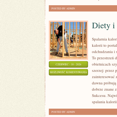
POSTED BY ADMIN
Diety 
Spalarnia kalo
kalorii to port
odchudzania i 
To przestrzeń d
obietnicach szy
CZERWIEC - 18 - 2026
szerzej: przez
DIETY
MOŻLIWOŚĆ KOMENTOWANIA
zainteresować 
I
ZOSTAŁA WYŁĄCZONA
dawna próbują 
PLANY
dobrze znane za
ŻYWIENIOWE
Sukcesu. Najwi
spalania kalorii
POSTED BY ADMIN