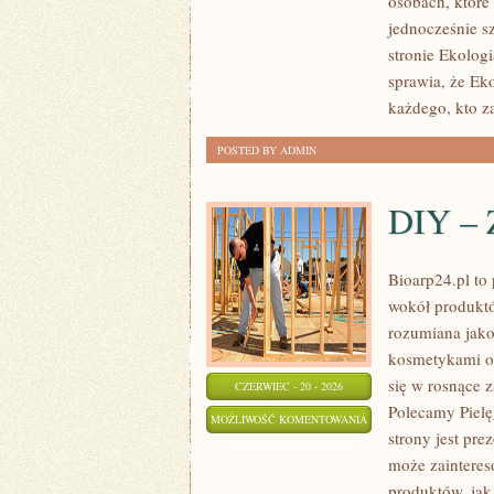
osobach, któr
DOMU
jednocześnie s
stronie Ekolog
sprawia, że Ek
każdego, kto za
POSTED BY ADMIN
DIY – 
Bioarp24.pl to 
wokół produktó
rozumiana jako 
kosmetykami op
się w rosnące 
CZERWIEC - 20 - 2026
Polecamy Piel
DIY
MOŻLIWOŚĆ KOMENTOWANIA
strony jest pre
–
ZOSTAŁA WYŁĄCZONA
może zaintere
ZRÓB
produktów, jak