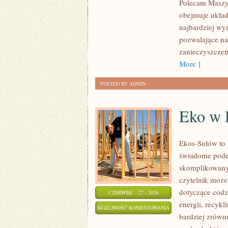
Polecam Maszyn
obejmuje układ
najbardziej w
pozwalające na
zanieczyszczeń
More ]
POSTED BY ADMIN
Eko w
Ekos-Sułów to 
świadome podej
skomplikowanyc
czytelnik może
dotyczące cod
CZERWIEC - 27 - 2026
energii, recyk
EKO
MOŻLIWOŚĆ KOMENTOWANIA
bardziej zrówn
W
ZOSTAŁA WYŁĄCZONA