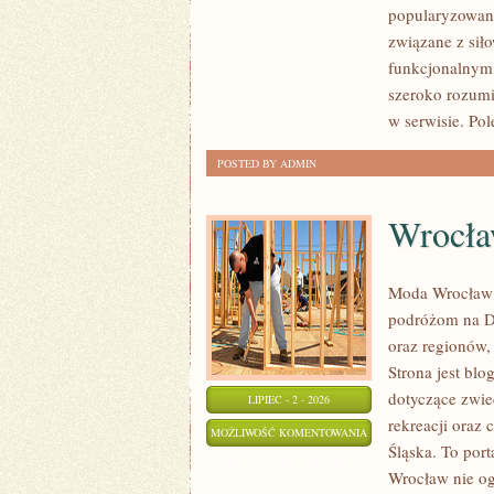
popularyzowani
FITNESS
związane z siło
GRUPOWY
funkcjonalnym,
szeroko rozumi
w serwisie. Po
POSTED BY ADMIN
Wrocł
Moda Wrocław 
podróżom na D
oraz regionów,
Strona jest b
dotyczące zwied
LIPIEC - 2 - 2026
rekreacji oraz
WROCŁAW
MOŻLIWOŚĆ KOMENTOWANIA
Śląska. To port
ZOSTAŁA WYŁĄCZONA
Wrocław nie ogr