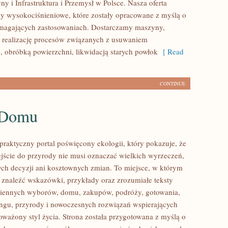
y i Infrastruktura i Przemysł w Polsce. Nasza oferta
y wysokociśnieniowe, które zostały opracowane z myślą o
ymagających zastosowaniach. Dostarczamy maszyny,
 realizację procesów związanych z usuwaniem
, obróbką powierzchni, likwidacją starych powłok
[ Read
CONTINUE
 Domu
praktyczny portal poświęcony ekologii, który pokazuje, że
ście do przyrody nie musi oznaczać wielkich wyrzeczeń,
h decyzji ani kosztownych zmian. To miejsce, w którym
 znaleźć wskazówki, przykłady oraz zrozumiałe teksty
ziennych wyborów, domu, zakupów, podróży, gotowania,
lingu, przyrody i nowoczesnych rozwiązań wspierających
oważony styl życia. Strona została przygotowana z myślą o