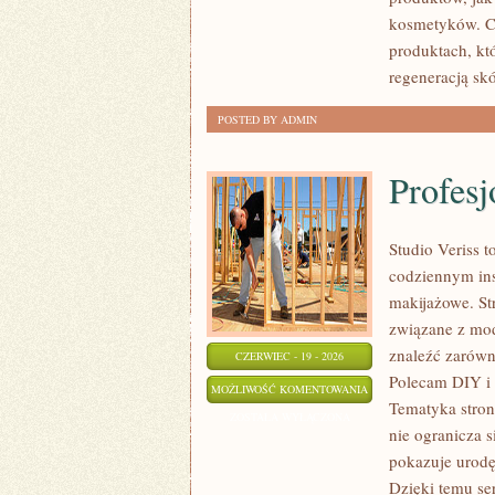
TO
kosmetyków. Ch
SAM
produktach, kt
regeneracją skó
POSTED BY ADMIN
Profesj
Studio Veriss 
codziennym ins
makijażowe. St
związane z mod
znaleźć zarówn
CZERWIEC - 19 - 2026
Polecam DIY i 
PROFESJONALNE
MOŻLIWOŚĆ KOMENTOWANIA
Tematyka stron
TRIKI
ZOSTAŁA WYŁĄCZONA
nie ogranicza 
WIZAŻYSTÓW
pokazuje urodę
Dzięki temu se