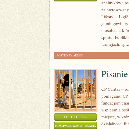
analityków i p
I
ZOSTAŁA WYŁĄCZONA
zainteresowany
PROGNOZY
Lifestyle. Ligi
gamingowi i ryw
o osobach, któ
sportu. Publik
turniejach, spr
POSTED BY ADMIN
Pisani
CP Caritas – r
pomaganiu CP C
fundacjom cha
wspierania osób
miejsce, w któ
LIPIEC - 11 - 2026
działalności fu
PISANIE
MOŻLIWOŚĆ KOMENTOWANIA