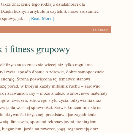
 także znaczenie tego rodzaju działalności dla
 Dzięki licznym artykułom czytelnik może zrozumieć
 sprawy, jak i
[ Read More ]
CONTINUE
 i fitness grupowy
ść fizyczna to znacznie więcej niż tylko regularne
styl życia, sposób dbania o zdrowie, dobre samopoczucie
 energię. Strona poświęcona tej tematyce stanowi
azę porad, w którym każdy miłośnik ruchu – zarówno
jak i zaawansowany – może znaleźć wartościowe materiały
ingów, ćwiczeń, zdrowego stylu życia, odżywiania oraz
wijania własnej sprawności. Serwis koncentruje się na
u aktywności fizycznej, przedstawiając zagadnienia
wnią, fitnessem, sportami rekreacyjnymi, treningiem
 bieganiem, jazdą na rowerze, jogą, regeneracją oraz