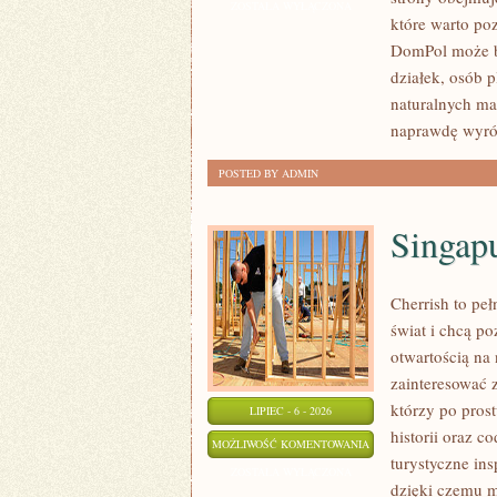
I
ZOSTAŁA WYŁĄCZONA
które warto po
WYKOŃCZENIA
DomPol może by
działek, osób 
naturalnych ma
naprawdę wyró
POSTED BY ADMIN
Singap
Cherrish to pe
świat i chcą p
otwartością na
zainteresować 
którzy po prost
LIPIEC - 6 - 2026
historii oraz c
SINGAPUR
MOŻLIWOŚĆ KOMENTOWANIA
turystyczne in
ZOSTAŁA WYŁĄCZONA
dzięki czemu m