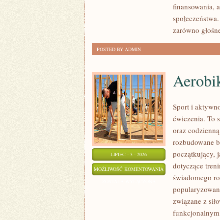
finansowania, a
społeczeństwa.
zarówno głośne
POSTED BY ADMIN
Aerobik
Sport i aktywno
ćwiczenia. To 
oraz codzienną
rozbudowane b
początkujący, 
LIPIEC - 3 - 2026
dotyczące tren
AEROBIK
MOŻLIWOŚĆ KOMENTOWANIA
świadomego roz
I
ZOSTAŁA WYŁĄCZONA
popularyzowani
FITNESS
związane z siło
GRUPOWY
funkcjonalnym,