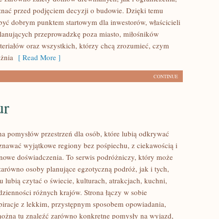
znać przed podjęciem decyzji o budowie. Dzięki temu
ć dobrym punktem startowym dla inwestorów, właścicieli
planujących przeprowadzkę poza miasto, miłośników
teriałów oraz wszystkich, którzy chcą zrozumieć, czym
żnia
[ Read More ]
CONTINUE
ur
łna pomysłów przestrzeń dla osób, które lubią odkrywać
oznawać wyjątkowe regiony bez pośpiechu, z ciekawością i
 nowe doświadczenia. To serwis podróżniczy, który może
zarówno osoby planujące egzotyczną podróż, jak i tych,
u lubią czytać o świecie, kulturach, atrakcjach, kuchni,
odzienności różnych krajów. Strona łączy w sobie
spiracje z lekkim, przystępnym sposobem opowiadania,
ożna tu znaleźć zarówno konkretne pomysły na wyjazd,