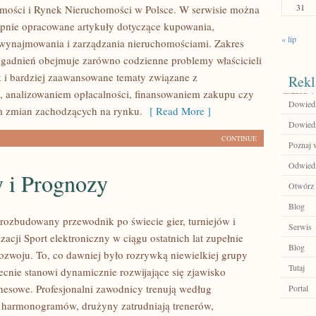
31
mości i Rynek Nieruchomości w Polsce. W serwisie można
ępnie opracowane artykuły dotyczące kupowania,
« lip
wynajmowania i zarządzania nieruchomościami. Zakres
gadnień obejmuje zarówno codzienne problemy właścicieli
k i bardziej zaawansowane tematy związane z
Rekl
 analizowaniem opłacalności, finansowaniem zakupu czy
Dowiedz 
 zmian zachodzących na rynku.
[ Read More ]
Dowiedz 
CONTINUE
Poznaj 
Odwiedź 
y i Prognozy
Otwórz 
Blog
– rozbudowany przewodnik po świecie gier, turniejów i
Serwis
zacji Sport elektroniczny w ciągu ostatnich lat zupełnie
Blog
zwoju. To, co dawniej było rozrywką niewielkiej grupy
Tutaj
ecnie stanowi dynamicznie rozwijające się zjawisko
znesowe. Profesjonalni zawodnicy trenują według
Portal
 harmonogramów, drużyny zatrudniają trenerów,