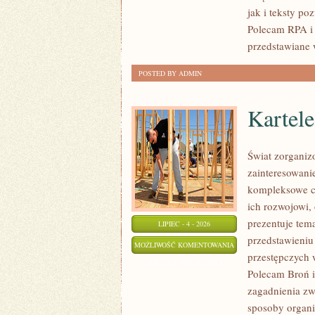
jak i teksty po
Polecam RPA i 
przedstawiane 
POSTED BY ADMIN
Kartel
Świat zorganiz
zainteresowani
kompleksowe c
ich rozwojowi,
prezentuje tem
LIPIEC - 4 - 2026
przedstawieniu
KARTELE
MOŻLIWOŚĆ KOMENTOWANIA
przestępczych 
NARKOTYKOWE
ZOSTAŁA WYŁĄCZONA
Polecam Broń i 
zagadnienia zw
sposoby organiz