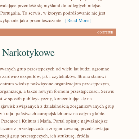
zwalające przenieść się myślami do odległych miejsc.
Portugalia. To serwis, w którym podróżowanie nie jest
wyłącznie jako przemieszczanie
[ Read More ]
CONTINUE
e Narkotykowe
owanych grup przestępczych od wielu lat budzi ogromne
e zarówno ekspertów, jak i czytelników. Strona stanowi
entrum wiedzy poświęcone organizacjom przestępczym,
 organizacji, a także nowym formom przestępczości. Serwis
at w sposób publicystyczny, koncentrując się na
 zjawisk związanych z działalnością zorganizowanych grup
w kraju, państwach europejskich oraz na całym globie.
Przemoc i Kultura i Mafia. Portal opisuje najważniejsze
iązane z przestępczością zorganizowaną, przedstawiając
acji grup przestępczych, ich strukturę, źródła