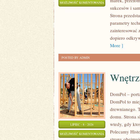
marek, przeło
WYDARZENIA
MOŻLIWOŚĆ KOMENTOWANIA
sukcesów i sam
I
ZOSTAŁA WYŁĄCZONA
Strona przedsta
SPOTKANIA
parametry tech
KLASYKÓW
zainteresować 
dopiero odkryw
More ]
POSTED BY ADMIN
Wnętrz
DomPol – port
DomPol to miej
drewnianego. T
domu. Strona s
wtedy, gdy kt
LIPIEC - 8 - 2026
Polecamy Histo
WNĘTRZA
MOŻLIWOŚĆ KOMENTOWANIA
strony obejmuj