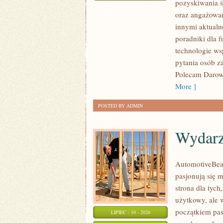
pozyskiwania ś
WNIOSKÓW
ZOSTAŁA WYŁĄCZONA
oraz angażowan
innymi aktualn
poradniki dla 
technologie ws
pytania osób z
Polecam Darowi
More ]
POSTED BY ADMIN
Wydarz
AutomotiveBear
pasjonują się 
strona dla tych
użytkowy, ale 
początkiem pas
LIPIEC - 10 - 2026