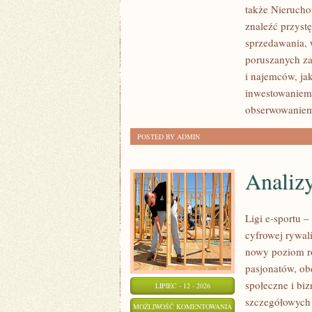
także Nierucho
NIERUCHOMOŚCI
znaleźć przyst
sprzedawania, 
poruszanych za
i najemców, ja
inwestowaniem,
obserwowaniem
POSTED BY ADMIN
Analiz
Ligi e-sportu 
cyfrowej rywali
nowy poziom ro
pasjonatów, ob
społeczne i bi
LIPIEC - 12 - 2026
szczegółowych
ANALIZY
MOŻLIWOŚĆ KOMENTOWANIA