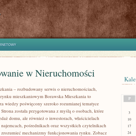
y
ERNETOWY
owanie w Nieruchomości
Kale
zkania – rozbudowany serwis o nieruchomościach,
i rynku mieszkaniowym Borawska Mieszkania to
P
za wiedzy poświęcony szeroko rozumianej tematyce
 Strona została przygotowana z myślą o osobach, które
3
edaż domu, ale również o inwestorach, właścicielach
10
 najemcach, pośrednikach oraz wszystkich czytelnikach
17
ej zrozumieć mechanizmy funkcjonowania rynku. Zobacz
24