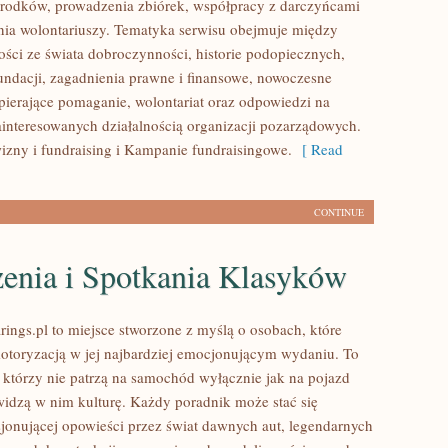
rodków, prowadzenia zbiórek, współpracy z darczyńcami
ia wolontariuszy. Tematyka serwisu obejmuje między
ości ze świata dobroczynności, historie podopiecznych,
fundacji, zagadnienia prawne i finansowe, nowoczesne
pierające pomaganie, wolontariat oraz odpowiedzi na
ainteresowanych działalnością organizacji pozarządowych.
zny i fundraising i Kampanie fundraisingowe.
[ Read
CONTINUE
enia i Spotkania Klasyków
ings.pl to miejsce stworzone z myślą o osobach, które
motoryzacją w jej najbardziej emocjonującym wydaniu. To
, którzy nie patrzą na samochód wyłącznie jak na pojazd
widzą w nim kulturę. Każdy poradnik może stać się
jonującej opowieści przez świat dawnych aut, legendarnych