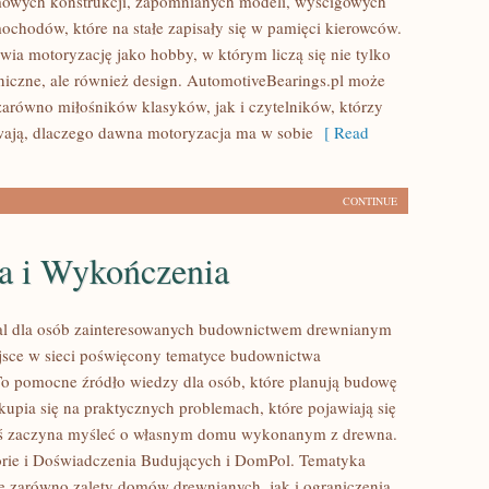
mowych konstrukcji, zapomnianych modeli, wyścigowych
ochodów, które na stałe zapisały się w pamięci kierowców.
wia motoryzację jako hobby, w którym liczą się nie tylko
niczne, ale również design. AutomotiveBearings.pl może
zarówno miłośników klasyków, jak i czytelników, którzy
ają, dlaczego dawna motoryzacja ma w sobie
[ Read
CONTINUE
a i Wykończenia
al dla osób zainteresowanych budownictwem drewnianym
sce w sieci poświęcony tematyce budownictwa
o pomocne źródło wiedzy dla osób, które planują budowę
kupia się na praktycznych problemach, które pojawiają się
oś zaczyna myśleć o własnym domu wykonanym z drewna.
rie i Doświadczenia Budujących i DomPol. Tematyka
e zarówno zalety domów drewnianych, jak i ograniczenia,