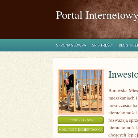
Portal Internetow
STRONA GŁÓWNA
SPIS TREŚCI
BLOG INT
Inwest
Borawska Mies
mieszkaniach 
nowoczesna ba
nieruchomości.
rozważają sprz
LIPIEC - 14 - 2026
nieruchomości,
INWESTOWANIE
MOŻLIWOŚĆ KOMENTOWANIA
chcących lepi
W
ZOSTAŁA WYŁĄCZONA