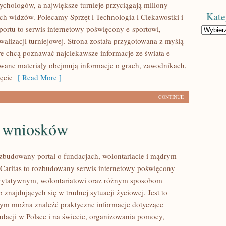
sychologów, a największe turnieje przyciągają miliony
Kate
ch widzów. Polecamy Sprzęt i Technologia i Ciekawostki i
Sportu to serwis internetowy poświęcony e-sportowi,
Kategorie
alizacji turniejowej. Strona została przygotowana z myślą
re chcą poznawać najciekawsze informacje ze świata e-
owane materiały obejmują informacje o grach, zawodnikach,
zęcie
[ Read More ]
CONTINUE
e wniosków
ozbudowany portal o fundacjach, wolontariacie i mądrym
aritas to rozbudowany serwis internetowy poświęcony
rytatywnym, wolontariatowi oraz różnym sposobom
 znajdujących się w trudnej sytuacji życiowej. Jest to
rym można znaleźć praktyczne informacje dotyczące
ndacji w Polsce i na świecie, organizowania pomocy,