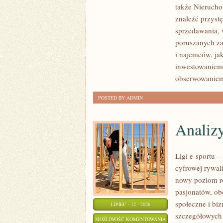
także Nierucho
NIERUCHOMOŚCI
znaleźć przyst
sprzedawania, 
poruszanych za
i najemców, ja
inwestowaniem,
obserwowaniem
POSTED BY ADMIN
Analiz
Ligi e-sportu 
cyfrowej rywali
nowy poziom ro
pasjonatów, ob
społeczne i bi
LIPIEC - 12 - 2026
szczegółowych
ANALIZY
MOŻLIWOŚĆ KOMENTOWANIA