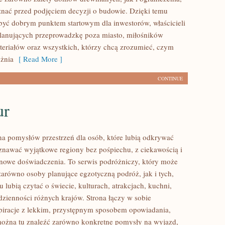
znać przed podjęciem decyzji o budowie. Dzięki temu
ć dobrym punktem startowym dla inwestorów, właścicieli
planujących przeprowadzkę poza miasto, miłośników
teriałów oraz wszystkich, którzy chcą zrozumieć, czym
żnia
[ Read More ]
CONTINUE
ur
łna pomysłów przestrzeń dla osób, które lubią odkrywać
oznawać wyjątkowe regiony bez pośpiechu, z ciekawością i
 nowe doświadczenia. To serwis podróżniczy, który może
zarówno osoby planujące egzotyczną podróż, jak i tych,
u lubią czytać o świecie, kulturach, atrakcjach, kuchni,
odzienności różnych krajów. Strona łączy w sobie
spiracje z lekkim, przystępnym sposobem opowiadania,
ożna tu znaleźć zarówno konkretne pomysły na wyjazd,