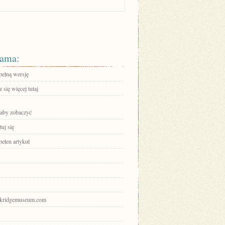
ama:
pełną wersję
się więcej tutaj
 aby zobaczyć
uj się
pełen artykuł
oakridgemuseum.com