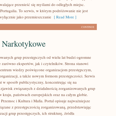
zwalające przenieść się myślami do odległych miejsc.
Portugalia. To serwis, w którym podróżowanie nie jest
wyłącznie jako przemieszczanie
[ Read More ]
CONTINUE
e Narkotykowe
owanych grup przestępczych od wielu lat budzi ogromne
e zarówno ekspertów, jak i czytelników. Strona stanowi
entrum wiedzy poświęcone organizacjom przestępczym,
 organizacji, a także nowym formom przestępczości. Serwis
at w sposób publicystyczny, koncentrując się na
 zjawisk związanych z działalnością zorganizowanych grup
w kraju, państwach europejskich oraz na całym globie.
Przemoc i Kultura i Mafia. Portal opisuje najważniejsze
iązane z przestępczością zorganizowaną, przedstawiając
acji grup przestępczych, ich strukturę, źródła