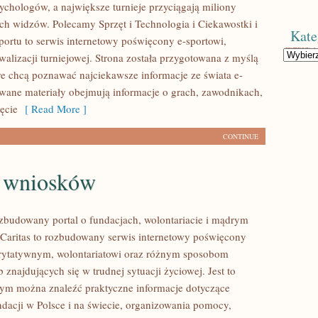
sychologów, a największe turnieje przyciągają miliony
ch widzów. Polecamy Sprzęt i Technologia i Ciekawostki i
Kate
Sportu to serwis internetowy poświęcony e-sportowi,
Kategorie
alizacji turniejowej. Strona została przygotowana z myślą
re chcą poznawać najciekawsze informacje ze świata e-
owane materiały obejmują informacje o grach, zawodnikach,
zęcie
[ Read More ]
CONTINUE
e wniosków
ozbudowany portal o fundacjach, wolontariacie i mądrym
aritas to rozbudowany serwis internetowy poświęcony
rytatywnym, wolontariatowi oraz różnym sposobom
 znajdujących się w trudnej sytuacji życiowej. Jest to
rym można znaleźć praktyczne informacje dotyczące
ndacji w Polsce i na świecie, organizowania pomocy,