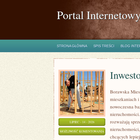
Portal Internetow
STRONA GŁÓWNA
SPIS TREŚCI
BLOG INT
Inwest
Borawska Mies
mieszkaniach 
nowoczesna ba
nieruchomości.
rozważają sprz
LIPIEC - 14 - 2026
nieruchomości,
INWESTOWANIE
MOŻLIWOŚĆ KOMENTOWANIA
chcących lepi
W
ZOSTAŁA WYŁĄCZONA