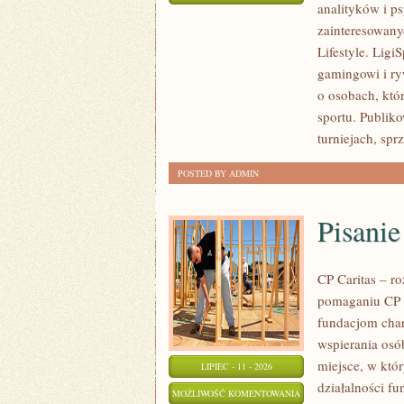
analityków i p
I
ZOSTAŁA WYŁĄCZONA
zainteresowany
PROGNOZY
Lifestyle. Ligi
gamingowi i ryw
o osobach, któ
sportu. Publik
turniejach, spr
POSTED BY ADMIN
Pisani
CP Caritas – r
pomaganiu CP C
fundacjom cha
wspierania osób
miejsce, w któ
LIPIEC - 11 - 2026
działalności fu
PISANIE
MOŻLIWOŚĆ KOMENTOWANIA