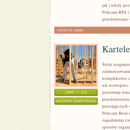
jak i teksty po
Polecam RPA i 
przedstawiane 
POSTED BY ADMIN
Kartel
Świat zorganiz
zainteresowani
kompleksowe c
ich rozwojowi,
prezentuje tem
LIPIEC - 4 - 2026
przedstawieniu
KARTELE
MOŻLIWOŚĆ KOMENTOWANIA
przestępczych 
NARKOTYKOWE
ZOSTAŁA WYŁĄCZONA
Polecam Broń i 
zagadnienia zw
sposoby organiz