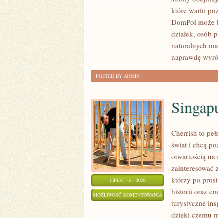
I
ZOSTAŁA WYŁĄCZONA
które warto po
WYKOŃCZENIA
DomPol może by
działek, osób 
naturalnych ma
naprawdę wyró
POSTED BY ADMIN
Singap
Cherrish to pe
świat i chcą p
otwartością na
zainteresować 
którzy po prost
LIPIEC - 6 - 2026
historii oraz c
SINGAPUR
MOŻLIWOŚĆ KOMENTOWANIA
turystyczne in
ZOSTAŁA WYŁĄCZONA
dzięki czemu m