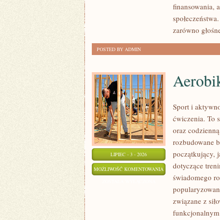
finansowania, a
społeczeństwa.
zarówno głośne
POSTED BY ADMIN
Aerobik
Sport i aktywno
ćwiczenia. To 
oraz codzienną
rozbudowane b
początkujący, 
LIPIEC - 3 - 2026
dotyczące tren
AEROBIK
MOŻLIWOŚĆ KOMENTOWANIA
świadomego roz
I
ZOSTAŁA WYŁĄCZONA
popularyzowani
FITNESS
związane z siło
GRUPOWY
funkcjonalnym,