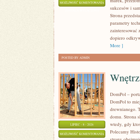
marek, przeło
WYDARZENIA
MOŻLIWOŚĆ KOMENTOWANIA
sukcesów i sam
I
ZOSTAŁA WYŁĄCZONA
Strona przedsta
SPOTKANIA
parametry tech
KLASYKÓW
zainteresować 
dopiero odkryw
More ]
POSTED BY ADMIN
Wnętrz
DomPol – port
DomPol to miej
drewnianego. T
domu. Strona s
wtedy, gdy kt
LIPIEC - 8 - 2026
Polecamy Histo
WNĘTRZA
MOŻLIWOŚĆ KOMENTOWANIA
strony obejmuj