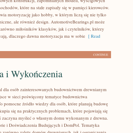
mowych konstrukcji, zapomnianych modeli, wyścigowych
ochodów, które na stałe zapisały się w pamięci kierowców.
wia motoryzację jako hobby, w którym liczą się nie tylko
niczne, ale również design. AutomotiveBearings.pl może
zarówno miłośników klasyków, jak i czytelników, którzy
ają, dlaczego dawna motoryzacja ma w sobie
[ Read
CONTINUE
a i Wykończenia
al dla osób zainteresowanych budownictwem drewnianym
sce w sieci poświęcony tematyce budownictwa
o pomocne źródło wiedzy dla osób, które planują budowę
kupia się na praktycznych problemach, które pojawiają się
oś zaczyna myśleć o własnym domu wykonanym z drewna.
rie i Doświadczenia Budujących i DomPol. Tematyka
e zarówno zalety domów drewnianych, jak i ograniczenia,