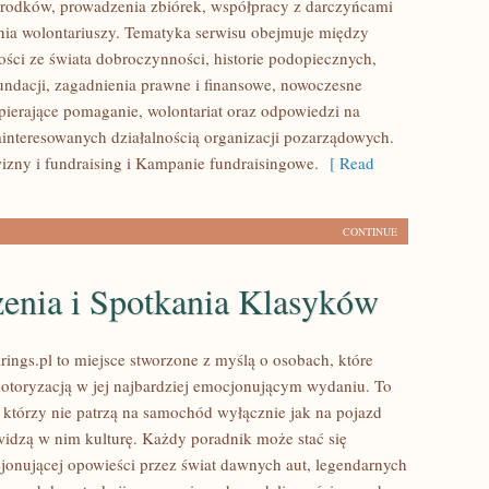
rodków, prowadzenia zbiórek, współpracy z darczyńcami
ia wolontariuszy. Tematyka serwisu obejmuje między
ości ze świata dobroczynności, historie podopiecznych,
fundacji, zagadnienia prawne i finansowe, nowoczesne
pierające pomaganie, wolontariat oraz odpowiedzi na
ainteresowanych działalnością organizacji pozarządowych.
zny i fundraising i Kampanie fundraisingowe.
[ Read
CONTINUE
enia i Spotkania Klasyków
ings.pl to miejsce stworzone z myślą o osobach, które
motoryzacją w jej najbardziej emocjonującym wydaniu. To
, którzy nie patrzą na samochód wyłącznie jak na pojazd
widzą w nim kulturę. Każdy poradnik może stać się
jonującej opowieści przez świat dawnych aut, legendarnych