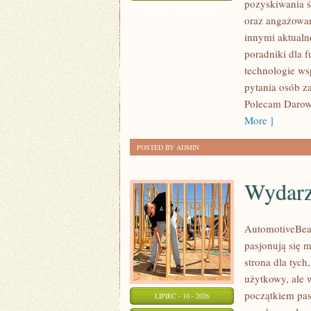
pozyskiwania ś
WNIOSKÓW
ZOSTAŁA WYŁĄCZONA
oraz angażowan
innymi aktualn
poradniki dla 
technologie ws
pytania osób z
Polecam Darowi
More ]
POSTED BY ADMIN
Wydarz
AutomotiveBear
pasjonują się 
strona dla tych
użytkowy, ale 
początkiem pas
LIPIEC - 10 - 2026