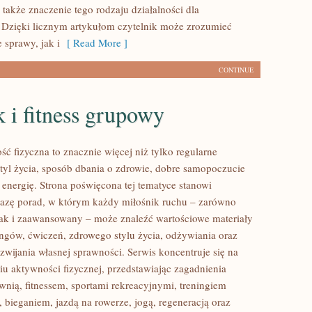
 także znaczenie tego rodzaju działalności dla
 Dzięki licznym artykułom czytelnik może zrozumieć
 sprawy, jak i
[ Read More ]
CONTINUE
 i fitness grupowy
ść fizyczna to znacznie więcej niż tylko regularne
styl życia, sposób dbania o zdrowie, dobre samopoczucie
 energię. Strona poświęcona tej tematyce stanowi
azę porad, w którym każdy miłośnik ruchu – zarówno
jak i zaawansowany – może znaleźć wartościowe materiały
ingów, ćwiczeń, zdrowego stylu życia, odżywiania oraz
wijania własnej sprawności. Serwis koncentruje się na
u aktywności fizycznej, przedstawiając zagadnienia
wnią, fitnessem, sportami rekreacyjnymi, treningiem
 bieganiem, jazdą na rowerze, jogą, regeneracją oraz