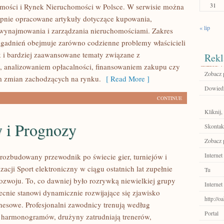
31
mości i Rynek Nieruchomości w Polsce. W serwisie można
ępnie opracowane artykuły dotyczące kupowania,
« lip
wynajmowania i zarządzania nieruchomościami. Zakres
gadnień obejmuje zarówno codzienne problemy właścicieli
k i bardziej zaawansowane tematy związane z
Rekl
 analizowaniem opłacalności, finansowaniem zakupu czy
Zobacz 
 zmian zachodzących na rynku.
[ Read More ]
Dowiedz 
CONTINUE
Kliknij,
y i Prognozy
Skontakt
Zobacz 
Internet
– rozbudowany przewodnik po świecie gier, turniejów i
zacji Sport elektroniczny w ciągu ostatnich lat zupełnie
Tu
zwoju. To, co dawniej było rozrywką niewielkiej grupy
Internet
ecnie stanowi dynamicznie rozwijające się zjawisko
http://
znesowe. Profesjonalni zawodnicy trenują według
Portal
 harmonogramów, drużyny zatrudniają trenerów,