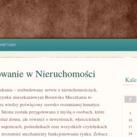
y
ERNETOWY
owanie w Nieruchomości
Kale
zkania – rozbudowany serwis o nieruchomościach,
i rynku mieszkaniowym Borawska Mieszkania to
P
za wiedzy poświęcony szeroko rozumianej tematyce
 Strona została przygotowana z myślą o osobach, które
3
edaż domu, ale również o inwestorach, właścicielach
10
 najemcach, pośrednikach oraz wszystkich czytelnikach
17
ej zrozumieć mechanizmy funkcjonowania rynku. Zobacz
24