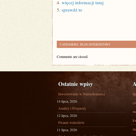
4.
więcej informacji tutaj
5.
sprawdź to
CATEGORIES:
BLOG INTERNETOWY
Comments are closed.
Ostatnie wpisy
A
Inwestowanie w Nieruchomości
li
14 lipca, 2026
cz
Analizy i Prognozy
ma
12 lipca, 2026
kw
Pisanie wniosków
ma
11 lipca, 2026