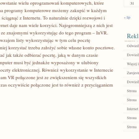
 powstanie wielu oprogramowań komputerowych, które
31
asna programy komputerowe możemy zakupić w każdym
ściągnąć z Internetu. To naturalnie dzięki rozwojowi i
« lip
ernet daje nam wiele korzyści. Najogromniejszą z nich jest
ę ze znajomymi wykorzystując do tego program – InVR.
Rekl
awzajem listy wykorzystując w tym celu pocztę
Odwiedź
niej korzystać trzeba założyć sobie własne konto pocztowe.
 jak także odbierać pocztę, jaką w danym czasie
Dowiedz 
omputer musi być jednakże wyposażony w ulubiony
Więcej i
oczty elektronicznej. Również wykorzystanie w Internecie
Zarejest
team VR połączone jest ze zwiększeniem się wszystkich
Dowiedz 
zas oczywiście połączone jest to również z przyciąganiem
Strona
Strona
Internet
Strona
Strona