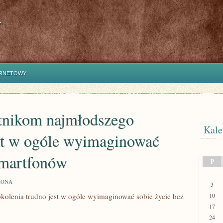
y
ERNETOWY
tnikom najmłodszego
Kale
est w ogóle wyimaginować
 smartfonów
P
ZONA
3
olenia trudno jest w ogóle wyimaginować sobie życie bez
10
17
24