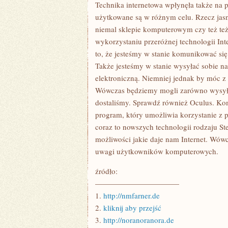
JEST
Technika internetowa wpłynęła także na
W
użytkowane są w różnym celu. Rzecz j
OGÓLE
WYIMAGINOWAĆ
niemal sklepie komputerowym czy też też 
SOBIE
wykorzystaniu przeróżnej technologii Int
ISTNIENIE
BEZ
to, że jesteśmy w stanie komunikować si
SMARTFONÓW
Także jesteśmy w stanie wysyłać sobie n
elektroniczną. Niemniej jednak by móc z 
Wówczas będziemy mogli zarówno wysyłać
dostaliśmy. Sprawdź również Oculus. K
program, który umożliwia korzystanie z p
coraz to nowszych technologii rodzaju S
możliwości jakie daje nam Internet. Wówc
uwagi użytkowników komputerowych.
źródło:
———————————
1.
http://nmfarner.de
2.
kliknij aby przejść
3.
http://noranoranora.de