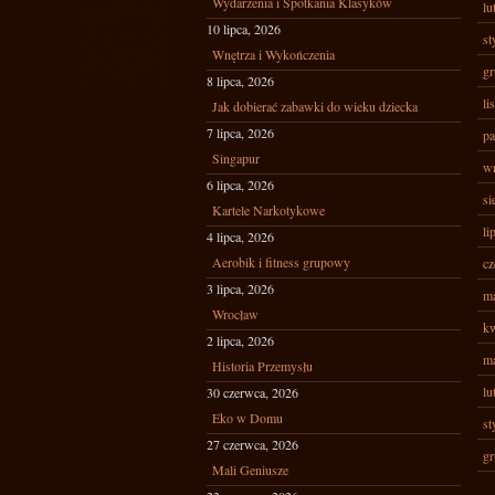
Wydarzenia i Spotkania Klasyków
lu
10 lipca, 2026
st
Wnętrza i Wykończenia
gr
8 lipca, 2026
li
Jak dobierać zabawki do wieku dziecka
7 lipca, 2026
pa
Singapur
wr
6 lipca, 2026
si
Kartele Narkotykowe
li
4 lipca, 2026
Aerobik i fitness grupowy
cz
3 lipca, 2026
ma
Wrocław
kw
2 lipca, 2026
ma
Historia Przemysłu
lu
30 czerwca, 2026
Eko w Domu
st
27 czerwca, 2026
gr
Mali Geniusze