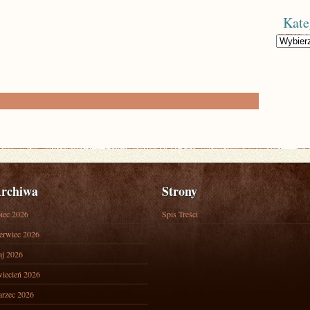
Kate
Kategorie
rchiwa
Strony
piec 2026
Spis Treści
erwiec 2026
j 2026
iecień 2026
rzec 2026