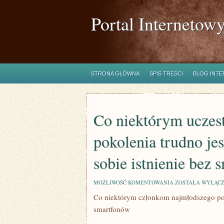
Portal Internetow
STRONA GŁÓWNA
SPIS TREŚCI
BLOG INT
Co niektórym uczes
pokolenia trudno j
sobie istnienie bez
CO
MOŻLIWOŚĆ KOMENTOWANIA
ZOSTAŁA WYŁĄC
NIEKTÓRYM
Co niektórym członkom najmłodszego pok
UCZESTNIKOM
NAJMŁODSZEGO
smartfonów
POKOLENIA
TRUDNO