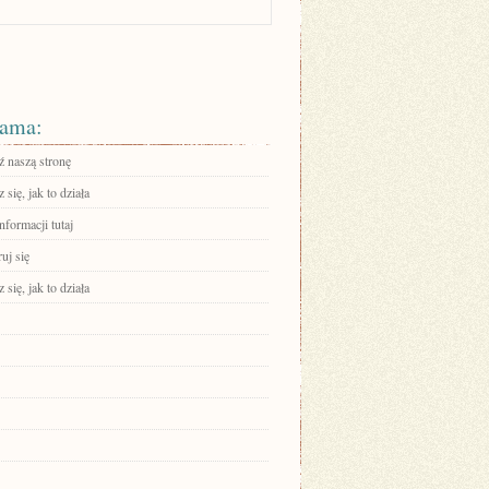
ama:
 naszą stronę
się, jak to działa
nformacji tutaj
ruj się
się, jak to działa