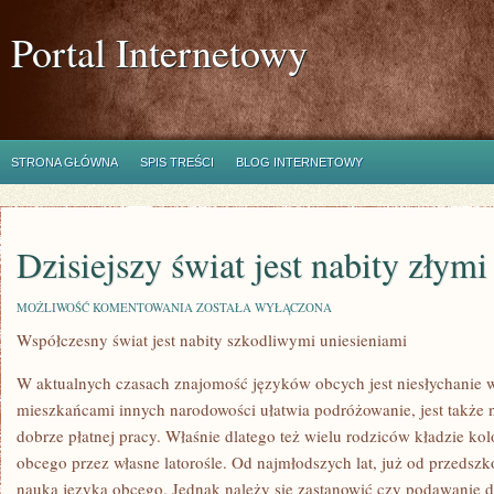
Portal Internetowy
STRONA GŁÓWNA
SPIS TREŚCI
BLOG INTERNETOWY
Dzisiejszy świat jest nabity złym
DZISIEJSZY
MOŻLIWOŚĆ KOMENTOWANIA
ZOSTAŁA WYŁĄCZONA
ŚWIAT
Współczesny świat jest nabity szkodliwymi uniesieniami
JEST
NABITY
ZŁYMI
W aktualnych czasach znajomość języków obcych jest niesłychanie 
EMOCJAMI
mieszkańcami innych narodowości ułatwia podróżowanie, jest także
dobrze płatnej pracy. Właśnie dlatego też wielu rodziców kładzie ko
obcego przez własne latorośle. Od najmłodszych lat, już od przedszk
nauką języka obcego. Jednak należy się zastanowić czy podawanie 