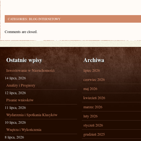
CATEGORIES:
BLOG INTERNETOWY
Comments are closed.
Ostatnie wpisy
Archiwa
Inwestowanie w Nieruchomości
lipiec 2026
14 lipca, 2026
czerwiec 2026
Analizy i Prognozy
maj 2026
12 lipca, 2026
kwiecień 2026
Pisanie wniosków
marzec 2026
11 lipca, 2026
Wydarzenia i Spotkania Klasyków
luty 2026
10 lipca, 2026
styczeń 2026
Wnętrza i Wykończenia
grudzień 2025
8 lipca, 2026