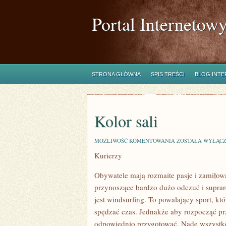
Portal Internetow
STRONA GŁÓWNA
SPIS TREŚCI
BLOG INT
Kolor sali
KOLOR
MOŻLIWOŚĆ KOMENTOWANIA
ZOSTAŁA WYŁĄC
SALI
Kurierzy
Obywatele mają rozmaite pasje i zamiłowan
przynoszące bardzo dużo odczuć i suprare
jest windsurfing. To powalający sport, kt
spędzać czas. Jednakże aby rozpocząć pr
odpowiednio przygotować. Nade wszystko