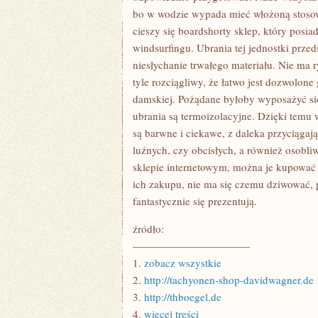
bo w wodzie wypada mieć włożoną stosown
cieszy się boardshorty sklep, który posia
windsurfingu. Ubrania tej jednostki prze
niesłychanie trwałego materiału. Nie ma r
tyle rozciągliwy, że łatwo jest dozwolone
damskiej. Pożądane byłoby wyposażyć się
ubrania są termoizolacyjne. Dzięki temu 
są barwne i ciekawe, z daleka przyciągaj
luźnych, czy obcisłych, a również osob
sklepie internetowym, można je kupować 
ich zakupu, nie ma się czemu dziwować, p
fantastycznie się prezentują.
źródło:
———————————
1.
zobacz wszystkie
2.
http://tachyonen-shop-davidwagner.de
3.
http://thboegel.de
4.
więcej treści