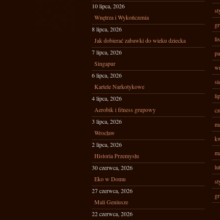
10 lipca, 2026
st
Wnętrza i Wykończenia
gr
8 lipca, 2026
li
Jak dobierać zabawki do wieku dziecka
7 lipca, 2026
pa
Singapur
wr
6 lipca, 2026
si
Kartele Narkotykowe
li
4 lipca, 2026
Aerobik i fitness grupowy
cz
3 lipca, 2026
ma
Wrocław
kw
2 lipca, 2026
ma
Historia Przemysłu
lu
30 czerwca, 2026
Eko w Domu
st
27 czerwca, 2026
gr
Mali Geniusze
22 czerwca, 2026