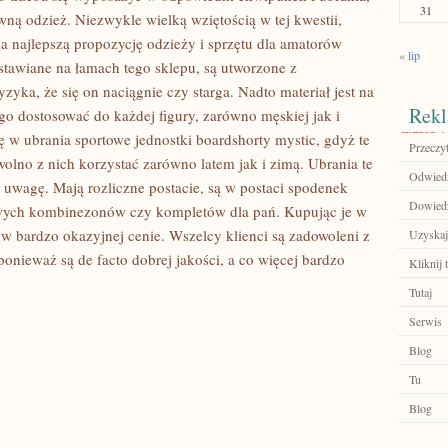
31
ą odzież. Niezwykle wielką wziętością w tej kwestii,
da najlepszą propozycję odzieży i sprzętu dla amatorów
« lip
dstawiane na łamach tego sklepu, są utworzone z
yzyka, że się on naciągnie czy starga. Nadto materiał jest na
Rekl
 go dostosować do każdej figury, zarówno męskiej jak i
 w ubrania sportowe jednostki boardshorty mystic, gdyż te
Przeczyt
wolno z nich korzystać zarówno latem jak i zimą. Ubrania te
Odwiedź 
ą uwagę. Mają rozliczne postacie, są w postaci spodenek
Dowiedz 
liwych kombinezonów czy kompletów dla pań. Kupując je w
w bardzo okazyjnej cenie. Wszelcy klienci są zadowoleni z
Uzyskaj
onieważ są de facto dobrej jakości, a co więcej bardzo
Kliknij t
Tutaj
Serwis
Blog
Tu
Blog