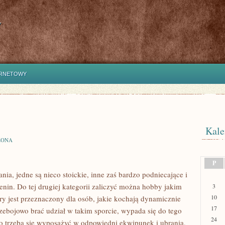
y
ERNETOWY
Kale
ZONA
P
ia, jedne są nieco stoickie, inne zaś bardzo podniecające i
nin. Do tej drugiej kategorii zaliczyć można hobby jakim
3
10
óry jest przeznaczony dla osób, jakie kochają dynamicznie
17
zebojowo brać udział w takim sporcie, wypada się do tego
24
 trzeba się wyposażyć w odpowiedni ekwipunek i ubrania,