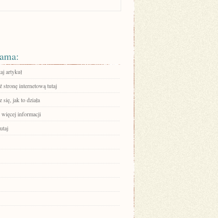
ama:
aj artykuł
stronę internetową tutaj
się, jak to działa
 więcej informacji
utaj