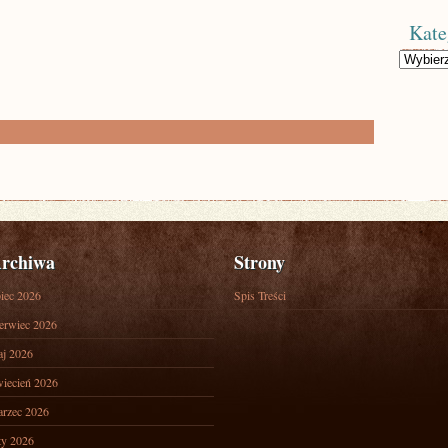
Kate
Kategorie
rchiwa
Strony
piec 2026
Spis Treści
erwiec 2026
j 2026
iecień 2026
rzec 2026
ty 2026