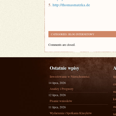
5.
http://thomasmatzka.de
CATEGORIES:
BLOG INTERNETOWY
Comments are closed.
Ostatnie wpisy
A
Inwestowanie w Nieruchomości
li
14 lipca, 2026
cz
Analizy i Prognozy
ma
12 lipca, 2026
kw
Pisanie wniosków
ma
11 lipca, 2026
Wydarzenia i Spotkania Klasyków
lu