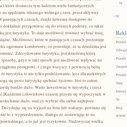
31
sta i która dostarcza tym ludziom wielu fantastycznych
ób na spędzanie własnego wolnego czasu, przez aktywny
« lip
W panujących czasach, dzięki łatwemu dostępowi do
o dokładnie przygotować się do różnych podróży, co także
Rekl
ką jest turystyka. To daje możliwość również wybrać trasę,
odążać. Możliwości, które w panujących czasach prezentuje
Przejdź 
ieka ogromnie komfortowe, co powoduje, że ta dziedzina jest
Odwiedź
pomnieć. Zdecydowanie turystyka, jest dziedziną którą
Przejdź 
 sposoby, gdyż w taki sposób jest możliwość wpływać na
a ciągłemu postępowi, z czego wszyscy z pewnością będą
Zarejest
że turystyka to nie tylko podróżowanie, lecz dla niektórych
Przejdź 
mogą się przez turystykę spełniać życiowo. Jest to zatem
Tutaj
rawdę bardzo dużo. Warto inwestować w turystykę i rzecz
Internet
ystać.|Każdemu człowiekowi czasem przyda się wypoczynek w
Tu
słychanie dużo, starczy wybrać dla siebie najlepsze
. Decydując się na wyjazd na ferie lub wakacje, powinno się
Blog
nić to z wyprzedzeniem, dlatego że zostawiając to na
WWW
dpowiedniego, a to już jest ryzykowne. Nadzwyczaj wielką