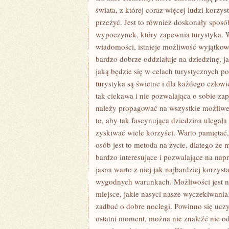
świata, z której coraz więcej ludzi korzy
przeżyć. Jest to również doskonały spos
wypoczynek, który zapewnia turystyka. 
wiadomości, istnieje możliwość wyjątkow
bardzo dobrze oddziałuje na dziedzinę, ja
jaką będzie się w celach turystycznych p
turystyka są świetne i dla każdego człow
tak ciekawa i nie pozwalająca o sobie za
należy propagować na wszystkie możliwe
to, aby tak fascynująca dziedzina ulegał
zyskiwać wiele korzyści. Warto pamiętać, 
osób jest to metoda na życie, dlatego że 
bardzo interesujące i pozwalające na nap
jasna warto z niej jak najbardziej korz
wygodnych warunkach. Możliwości jest nie
miejsce, jakie nasyci nasze wyczekiwania
zadbać o dobre noclegi. Powinno się uczy
ostatni moment, można nie znaleźć nic o