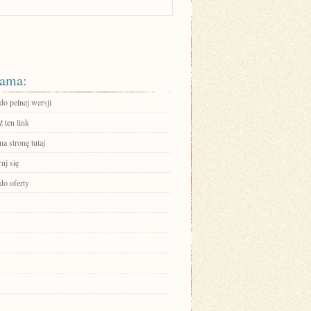
ama:
do pełnej wersji
 ten link
na stronę tutaj
ruj się
do oferty