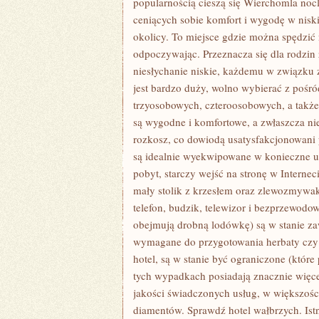
popularnością cieszą się Wierchomla nocl
ceniących sobie komfort i wygodę w niskiej
okolicy. To miejsce gdzie można spędzić 
odpoczywając. Przeznacza się dla rodzin z
niesłychanie niskie, każdemu w związku
jest bardzo duży, wolno wybierać z po
trzyosobowych, czteroosobowych, a takż
są wygodne i komfortowe, a zwłaszcza nie
rozkosz, co dowiodą usatysfakcjonowani 
są idealnie wyekwipowane w konieczne um
pobyt, starczy wejść na stronę w Interne
mały stolik z krzesłem oraz zlewozmywak
telefon, budzik, telewizor i bezprzewodow
obejmują drobną lodówkę) są w stanie zaw
wymagane do przygotowania herbaty czy 
hotel, są w stanie być ograniczone (które
tych wypadkach posiadają znacznie więcej
jakości świadczonych usług, w większośc
diamentów. Sprawdź hotel wałbrzych. Istni