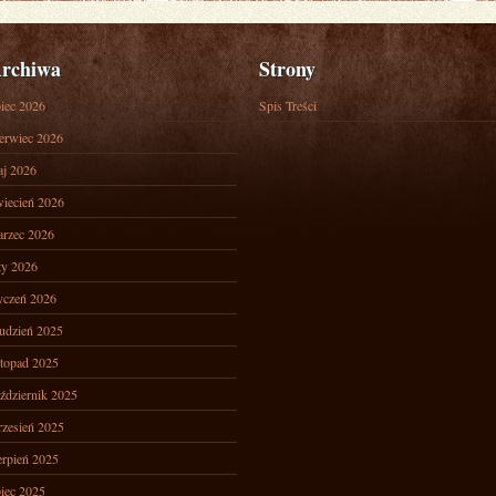
rchiwa
Strony
piec 2026
Spis Treści
erwiec 2026
j 2026
iecień 2026
rzec 2026
ty 2026
yczeń 2026
udzień 2025
stopad 2025
ździernik 2025
zesień 2025
erpień 2025
piec 2025