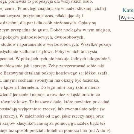
egi, ponieważ to propozycja dla wszystkich osób,
 cenie. Te noclegi znajdują się w nader ślicznej i cichej
Kate
nadzwyczaj przyjemnie czas, relaksując się i
Kategorie
 dziećmi, dla par i dla osób nieżonatych. Opłaty są
 z tym przypadną do gustu. Dobór noclegów w tym miejscu,
śród pokojów jednoosobowych, dwuosobowych,
e studiów i apartamentów wieloosobowych. Wszelkie pokoje
słychanie zadbane i stylowe. Pobyt w nich to czysta
petenci. W pokojach tych nie brakuje żadnych udogodnień,
eblowanie jak i sprzęty. Żeby zarezerwować sobie taki
cie Bazowymi detalami pokoju hotelowego są: łóżko, szafa,
. Innymi cechami swoistymi ma okazję być łazienka,
e łącze z Internetem. Do tego mini-bary (które nieraz
ierać jedzenie i napoje, a również zakąski oraz to co
również kawy. Te bazowe detale, które powinien posiadać
 posiadają wyłącznie te rzeczy) lub ewentualnie pełne (w
 rzeczy). W zależności od tego, jakie rzeczy mają oraz
i krajów klasyfikowane są za pomocą gwiazdek bądź też
eje też sposób podziału hoteli za pomocą liter (od A do F).