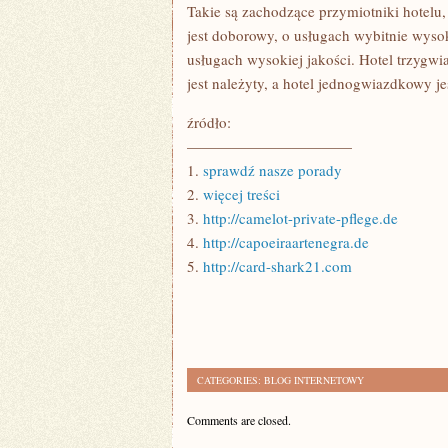
Takie są zachodzące przymiotniki hotelu
jest doborowy, o usługach wybitnie wysok
usługach wysokiej jakości. Hotel trzyg
jest należyty, a hotel jednogwiazdkowy je
źródło:
———————————
1.
sprawdź nasze porady
2.
więcej treści
3.
http://camelot-private-pflege.de
4.
http://capoeiraartenegra.de
5.
http://card-shark21.com
CATEGORIES:
BLOG INTERNETOWY
Comments are closed.