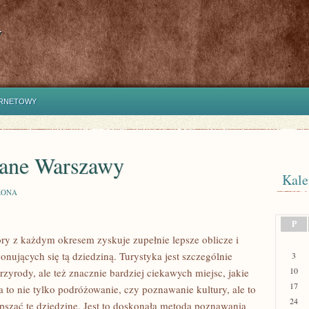
y
ERNETOWY
ane Warszawy
Kale
ZONA
P
tóry z każdym okresem zyskuje zupełnie lepsze oblicze i
jonujących się tą dziedziną. Turystyka jest szczególnie
3
10
zyrody, ale też znacznie bardziej ciekawych miejsc, jakie
17
a to nie tylko podróżowanie, czy poznawanie kultury, ale to
24
epszać tę dziedzinę. Jest to doskonała metoda poznawania