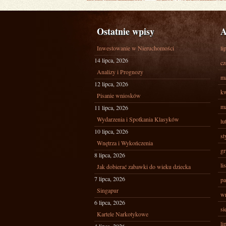
Ostatnie wpisy
A
Inwestowanie w Nieruchomości
li
14 lipca, 2026
cz
Analizy i Prognozy
ma
12 lipca, 2026
kw
Pisanie wniosków
ma
11 lipca, 2026
Wydarzenia i Spotkania Klasyków
lu
10 lipca, 2026
st
Wnętrza i Wykończenia
gr
8 lipca, 2026
li
Jak dobierać zabawki do wieku dziecka
7 lipca, 2026
pa
Singapur
wr
6 lipca, 2026
si
Kartele Narkotykowe
li