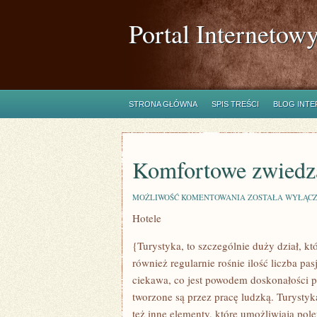
Portal Internetow
STRONA GŁÓWNA
SPIS TREŚCI
BLOG INT
Komfortowe zwiedz
KOMFORTOWE
MOŻLIWOŚĆ KOMENTOWANIA
ZOSTAŁA WYŁĄC
ZWIEDZANE
Hotele
WARSZAWY
{Turystyka, to szczególnie duży dział, k
również regularnie rośnie ilość liczba pas
ciekawa, co jest powodem doskonałości pr
tworzone są przez pracę ludzką. Turystyk
też inne elementy, które umożliwiają pol