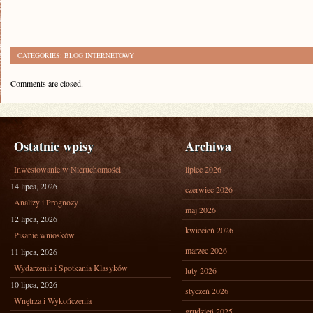
CATEGORIES:
BLOG INTERNETOWY
Comments are closed.
Ostatnie wpisy
Archiwa
Inwestowanie w Nieruchomości
lipiec 2026
14 lipca, 2026
czerwiec 2026
Analizy i Prognozy
maj 2026
12 lipca, 2026
kwiecień 2026
Pisanie wniosków
marzec 2026
11 lipca, 2026
Wydarzenia i Spotkania Klasyków
luty 2026
10 lipca, 2026
styczeń 2026
Wnętrza i Wykończenia
grudzień 2025