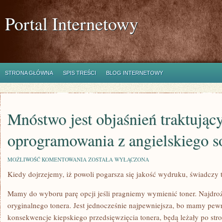
Portal Internetowy
STRONA GŁÓWNA
SPIS TREŚCI
BLOG INTERNETOWY
Mnóstwo jest objaśnień traktując
oprogramowania z angielskiego s
MNÓSTWO
MOŻLIWOŚĆ KOMENTOWANIA
ZOSTAŁA WYŁĄCZONA
JEST
Kiedy dojrzejemy, iż powoli pogarsza się jakość wydruku, świadczy 
OBJAŚNIEŃ
TRAKTUJĄCYCH
OPROGRAMOWANIA
Mamy do wyboru parę opcji jeśli pragniemy wymienić toner. Najdroż
Z
ANGIELSKIEGO
oryginalnego tonera. Jest jednocześnie najpewniejsza, bo mamy pewn
SOFTWARE
konsekwencje kiepskiego przedsięwzięcia tonera, będą leżały po str