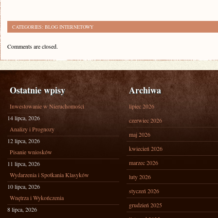
CATEGORIES:
BLOG INTERNETOWY
Comments are closed.
Ostatnie wpisy
Archiwa
Inwestowanie w Nieruchomości
lipiec 2026
14 lipca, 2026
czerwiec 2026
Analizy i Prognozy
maj 2026
12 lipca, 2026
kwiecień 2026
Pisanie wniosków
marzec 2026
11 lipca, 2026
Wydarzenia i Spotkania Klasyków
luty 2026
10 lipca, 2026
styczeń 2026
Wnętrza i Wykończenia
grudzień 2025
8 lipca, 2026