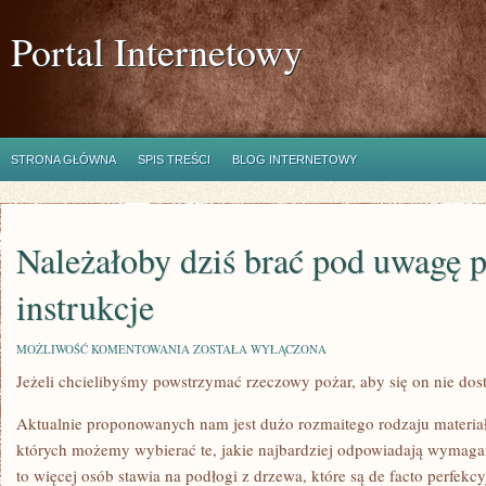
Portal Internetowy
STRONA GŁÓWNA
SPIS TREŚCI
BLOG INTERNETOWY
Należałoby dziś brać pod uwagę 
instrukcje
NALEŻAŁOBY
MOŻLIWOŚĆ KOMENTOWANIA
ZOSTAŁA WYŁĄCZONA
DZIŚ
Jeżeli chcielibyśmy powstrzymać rzeczowy pożar, aby się on nie dos
BRAĆ
POD
UWAGĘ
Aktualnie proponowanych nam jest dużo rozmaitego rodzaju materia
PRAKTYCZNE
INSTRUKCJE
których możemy wybierać te, jakie najbardziej odpowiadają wymaga
to więcej osób stawia na podłogi z drzewa, które są de facto perfek