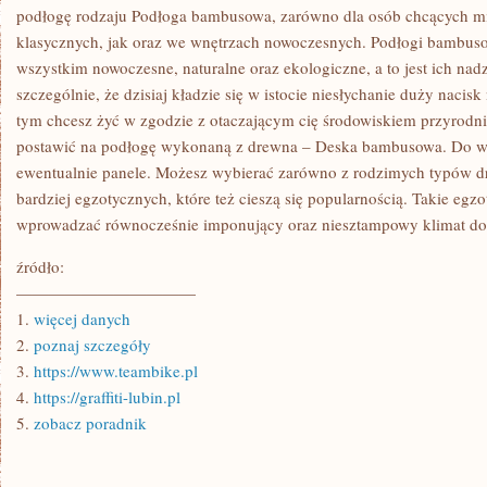
podłogę rodzaju Podłoga bambusowa, zarówno dla osób chcących m
klasycznych, jak oraz we wnętrzach nowoczesnych. Podłogi bambuso
wszystkim nowoczesne, naturalne oraz ekologiczne, a to jest ich na
szczególnie, że dzisiaj kładzie się w istocie niesłychanie duży nacisk
tym chcesz żyć w zgodzie z otaczającym cię środowiskiem przyrodni
postawić na podłogę wykonaną z drewna – Deska bambusowa. Do wy
ewentualnie panele. Możesz wybierać zarówno z rodzimych typów dre
bardziej egzotycznych, które też cieszą się popularnością. Takie eg
wprowadzać równocześnie imponujący oraz niesztampowy klimat do
źródło:
———————————
1.
więcej danych
2.
poznaj szczegóły
3.
https://www.teambike.pl
4.
https://graffiti-lubin.pl
5.
zobacz poradnik